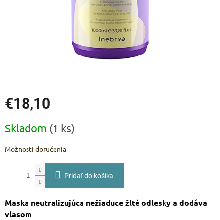
€18,10
Jednotková
Skladom
(1 ks)
cena:
Možnosti doručenia
Pridať do košíka
Maska neutralizujúca nežiaduce žlté odlesky a dodáva
vlasom