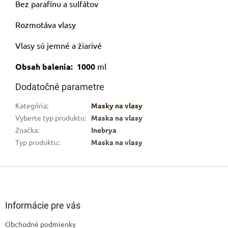
Bez parafínu a sulfátov
Rozmotáva vlasy
Vlasy sú jemné a žiarivé
Obsah balenia: 1000
ml
Dodatočné parametre
Kategória
:
Masky na vlasy
Vyberte typ produktu
:
Maska na vlasy
Značka
:
Inebrya
Typ produktu
:
Maska na vlasy
Z
á
p
ä
Informácie pre vás
t
Obchodné podmienky
i