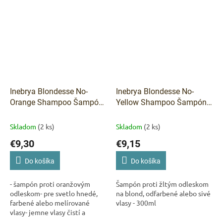
Inebrya Blondesse No-
Inebrya Blondesse No-
Orange Shampoo Šampón
Yellow Shampoo Šampón
proti oranžovým odleskom
proti žltým odleskom -
- 300ml
300ml
Skladom
(2 ks)
Skladom
(2 ks)
€9,30
€9,15
Do košíka
Do košíka
- šampón proti oranžovým
Šampón proti žltým odleskom
odleskom- pre svetlo hnedé,
na blond, odfarbené alebo sivé
farbené alebo melírované
vlasy - 300ml
vlasy- jemne vlasy čistí a
ošetruje- neutralizuje