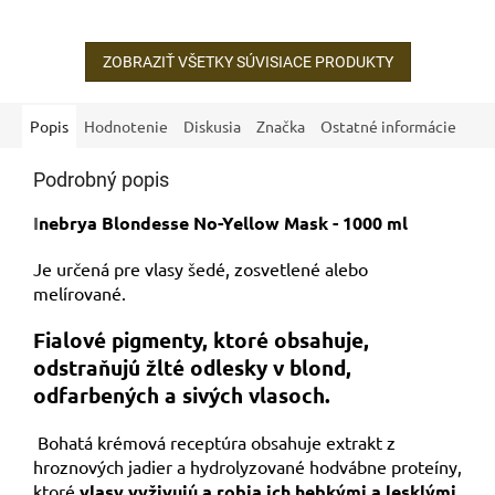
nežiaduce oranžové a medené
odlesky- vlasy sú...
ZOBRAZIŤ VŠETKY SÚVISIACE PRODUKTY
Popis
Hodnotenie
Diskusia
Značka
Ostatné informácie
Podrobný popis
I
nebrya Blondesse No-Yellow Mask - 1000 ml
Je určená pre vlasy šedé, zosvetlené alebo
melírované.
Fialové pigmenty, ktoré obsahuje,
odstraňujú žlté odlesky v blond,
odfarbených a sivých vlasoch.
Bohatá krémová receptúra ​​obsahuje extrakt z
hroznových jadier a hydrolyzované hodvábne proteíny,
ktoré
vlasy vyživujú a robia ich hebkými a lesklými.