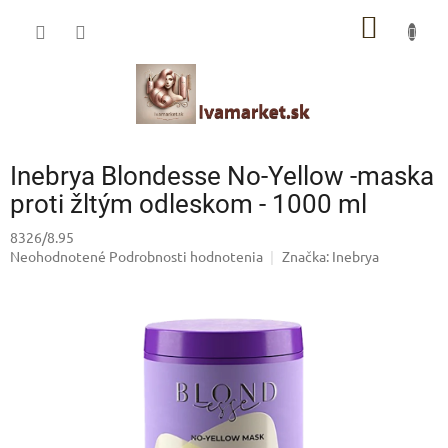
Prejsť
IVAMARKET poradca
NÁKU
na
obsah
Pomoc s výberom profesionálnej vlasovej kozmetiky 🙂
KOŠÍK
Inebrya Blondesse No-Yellow -maska
proti žltým odleskom - 1000 ml
8326/8.95
Priemerné
Neohodnotené
Podrobnosti hodnotenia
Značka:
Inebrya
hodnotenie
produktu
je
0,0
z
5
hviezdičiek.