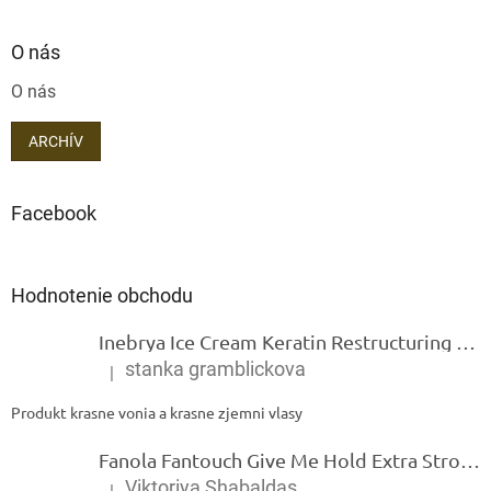
O nás
O nás
ARCHÍV
Facebook
Hodnotenie obchodu
Inebrya Ice Cream Keratin Restructuring Mask – reštrukturalizačná maska s keratínom 1000 ml
stanka gramblickova
|
Hodnotenie produktu je 5 z 5 hviezdičiek.
Produkt krasne vonia a krasne zjemni vlasy
Fanola Fantouch Give Me Hold Extra Strong Fluid Gel - Extra silný rýchloschnúci tekutý gel 250 ml
Viktoriya Shabaldas
|