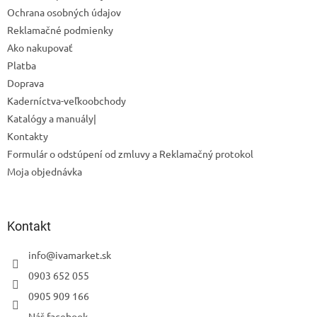
Ochrana osobných údajov
e
Reklamačné podmienky
Ako nakupovať
Platba
Doprava
Kaderníctva-veľkoobchody
Odoslať
Katalógy a manuály|
Powered by chaterimo
Kontakty
Formulár o odstúpení od zmluvy a Reklamačný protokol
Moja objednávka
Kontakt
info
@
ivamarket.sk
0903 652 055
0905 909 166
Náš facebook