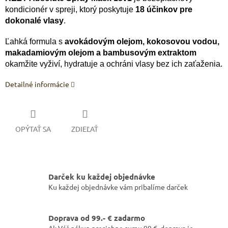
kondicionér v spreji, ktorý poskytuje
18 účinkov pre
dokonalé vlasy
.
Ľahká formula s
avokádovým olejom, kokosovou vodou,
makadamiovým olejom a bambusovým extraktom
okamžite vyživí, hydratuje a ochráni vlasy bez ich zaťaženia.
Detailné informácie
OPÝTAŤ SA
ZDIEĽAŤ
Darček ku každej objednávke
Ku každej objednávke vám pribalíme darček
Doprava od 99.- € zadarmo
Ak Váš nákup presiahne sumu 99 €, doprava je