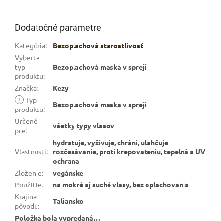
Dodatočné parametre
Kategória
:
Bezoplachová starostlivosť
Vyberte
typ
Bezoplachová maska v spreji
produktu
:
Značka
:
Kezy
?
Typ
Bezoplachová maska v spreji
produktu
:
Určené
všetky typy vlasov
pre
:
hydratuje, vyživuje, chráni, uľahčuje
Vlastnosti
:
rozčesávanie, proti krepovateniu, tepelná a UV
ochrana
Zloženie
:
vegánske
Použitie
:
na mokré aj suché vlasy, bez oplachovania
Krajina
Taliansko
pôvodu
:
Položka bola vypredaná…