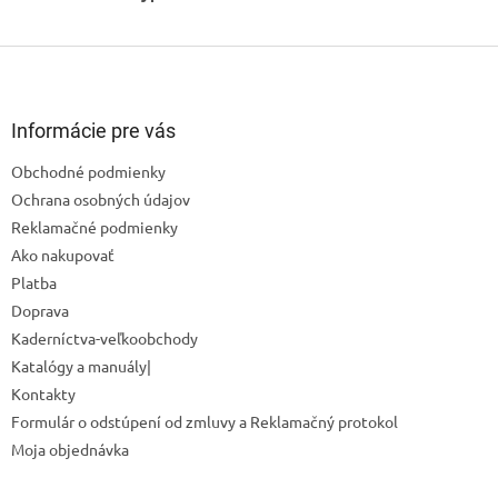
Z
á
p
ä
Informácie pre vás
Odoslať
t
Obchodné podmienky
i
Powered by chaterimo
Ochrana osobných údajov
e
Reklamačné podmienky
Ako nakupovať
Platba
Doprava
Kaderníctva-veľkoobchody
Katalógy a manuály|
Kontakty
Formulár o odstúpení od zmluvy a Reklamačný protokol
Moja objednávka