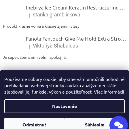
Inebrya Ice Cream Keratin Restructuring Mask – reštrukturalizačná maska s keratínom 1000 ml
stanka gramblickova
|
Hodnotenie produktu je 5 z 5 hviezdičiek.
Produkt krasne vonia a krasne zjemni vlasy
Fanola Fantouch Give Me Hold Extra Strong Fluid Gel - Extra silný rýchloschnúci tekutý gel 250 ml
Viktoriya Shabaldas
|
Hodnotenie produktu je 5 z 5 hviezdičiek.
Je super. Som s ním veľmi spokojná.
Používame súbory cookie, aby sme vám umožnili pohodlné
prehliadanie webovej stránky a vďaka analýze neustále
zlepšovali jej funkcie, výkon a použiteľnosť.
Viac informácií
Vytvoril Shoptet
Nastavenie
Copyright 2026
Ivamarket.sk
. Všetky práva vyhradené.
Upraviť
Odmietnuť
Súhlasím
nastavenie cookies