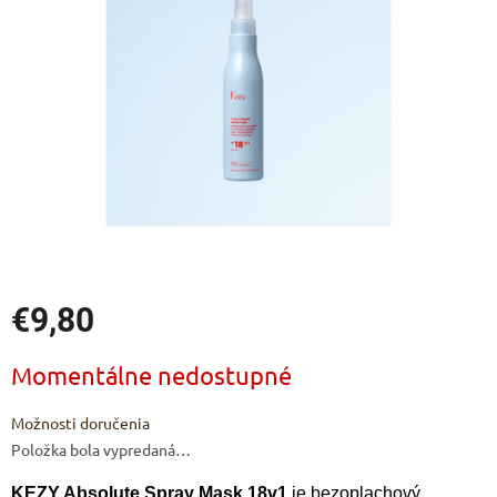
hviezdičiek.
€9,80
Jednotková
Momentálne nedostupné
cena:
Možnosti doručenia
Položka bola vypredaná…
KEZY Absolute Spray Mask 18v1
je bezoplachový