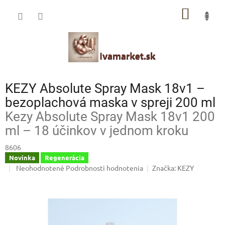
Prejsť
IVAMARKET poradca
NÁKU
na
obsah
Pomoc s výberom profesionálnej vlasovej kozmetiky 🙂
KOŠÍK
KEZY Absolute Spray Mask 18v1 –
bezoplachová maska v spreji 200 ml
Kezy Absolute Spray Mask 18v1 200
ml – 18 účinkov v jednom kroku
8606
Novinka
Regenerácia
Priemerné
Neohodnotené
Podrobnosti hodnotenia
Značka:
KEZY
hodnotenie
produktu
je
0,0
z
5