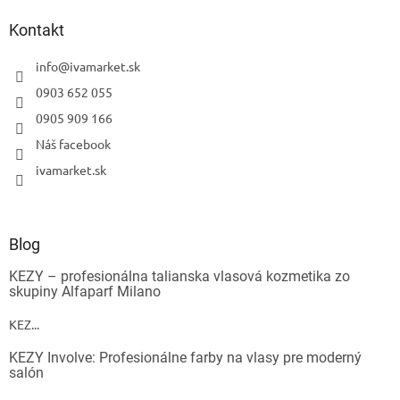
Kontakt
info
@
ivamarket.sk
0903 652 055
0905 909 166
Náš facebook
ivamarket.sk
Blog
KEZY – profesionálna talianska vlasová kozmetika zo
skupiny Alfaparf Milano
KEZ...
KEZY Involve: Profesionálne farby na vlasy pre moderný
salón