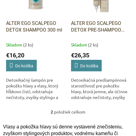
u
p
k
r
t
o
o
d
ALTER EGO SCALPEGO
ALTER EGO SCALPEGO
v
u
DETOX SHAMPOO 300 ml
DETOX PRE-SHAMPOO
k
TREATMENT 150 ml
t
Skladom
(2 ks)
Skladom
(2 ks)
o
€16,20
€26,35
v
Do košíka
Do košíka
Detoxikačný šampón pre
Detoxikačná predšampónová
pokožku hlavy a vlasy, ktorý
starostlivosť pre pokožku
hĺbkovo čistí, odstraňuje
hlavy, ktorá jemne, ale účinne
nečistoty, zvyšky stylingu a
odstraňuje nečistoty, zvyšky
zaťaženie z vonkajšieho
stylingu a usadeniny. Pomáha
prostredia. Pomáha obnoviť
obnoviť prirodzenú rovnováhu
2
položiek celkom
O
prirodzenú...
pokožky...
v
l
Vlasy a pokožka hlavy sú denne vystavené znečisteniu,
á
zvyškom stylingových produktov, vodnému kameňu či