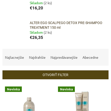
Skladom
(2 ks)
€16,20
ALTER EGO SCALPEGO DETOX PRE-SHAMPOO
TREATMENT 150 ml
Skladom
(2 ks)
€26,35
R
a
Najlacnejšie
Najdrahšie
Najpredávanejšie
Abecedne
d
e
n
OTVORIŤ FILTER
i
e
V
p
Novinka
Novinka
ý
r
p
o
i
d
s