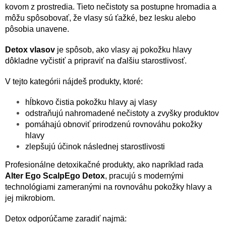
d
kovom z prostredia. Tieto nečistoty sa postupne hromadia a
a
môžu spôsobovať, že vlasy sú ťažké, bez lesku alebo
c
pôsobia unavene.
i
e
p
Detox vlasov
je spôsob, ako vlasy aj pokožku hlavy
r
dôkladne vyčistiť a pripraviť na ďalšiu starostlivosť.
v
k
V tejto kategórii nájdeš produkty, ktoré:
y
v
hĺbkovo čistia pokožku hlavy aj vlasy
ý
odstraňujú nahromadené nečistoty a zvyšky produktov
p
pomáhajú obnoviť prirodzenú rovnováhu pokožky
i
hlavy
s
u
zlepšujú účinok následnej starostlivosti
Profesionálne detoxikačné produkty, ako napríklad rada
Alter Ego ScalpEgo Detox
, pracujú s modernými
technológiami zameranými na rovnováhu pokožky hlavy a
jej mikrobiom.
Detox odporúčame zaradiť najmä: