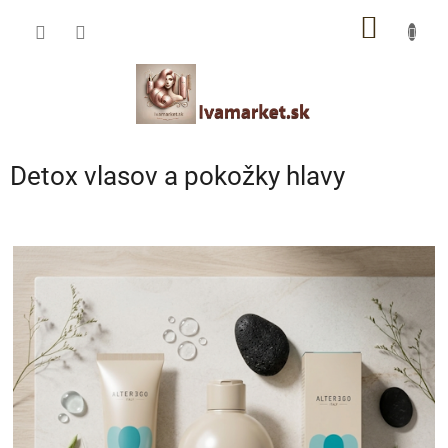
Prejsť
IVAMARKET poradca
NÁKU
na
obsah
Pomoc s výberom profesionálnej vlasovej kozmetiky 🙂
KOŠÍK
Detox vlasov a pokožky hlavy