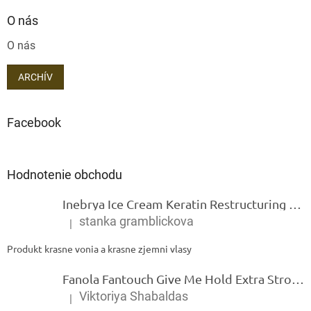
O nás
O nás
ARCHÍV
Facebook
Hodnotenie obchodu
Inebrya Ice Cream Keratin Restructuring Mask – reštrukturalizačná maska s keratínom 1000 ml
stanka gramblickova
|
Hodnotenie produktu je 5 z 5 hviezdičiek.
Produkt krasne vonia a krasne zjemni vlasy
Fanola Fantouch Give Me Hold Extra Strong Fluid Gel - Extra silný rýchloschnúci tekutý gel 250 ml
Viktoriya Shabaldas
|
Hodnotenie produktu je 5 z 5 hviezdičiek.