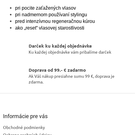
pri pocite zaťažených vlasov
pri nadmernom používaní stylingu
pred intenzívnou regeneračnou kúrou
ako „reset“ vlasovej starostlivosti
Darček ku každej objednávke
Ku každej objednávke vám pribalíme darček
Doprava od 99.- € zadarmo
Ak Váš nákup presiahne sumu 99 €, doprava je
zdarma.
Z
á
p
ä
Informácie pre vás
t
Obchodné podmienky
i
Ochrana osobných údajov