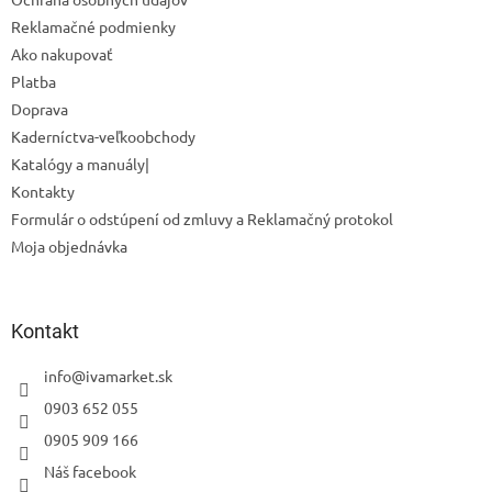
e
Reklamačné podmienky
Ako nakupovať
Platba
Doprava
Kaderníctva-veľkoobchody
Katalógy a manuály|
Kontakty
Formulár o odstúpení od zmluvy a Reklamačný protokol
Moja objednávka
Odoslať
Kontakt
Powered by chaterimo
info
@
ivamarket.sk
0903 652 055
0905 909 166
Náš facebook