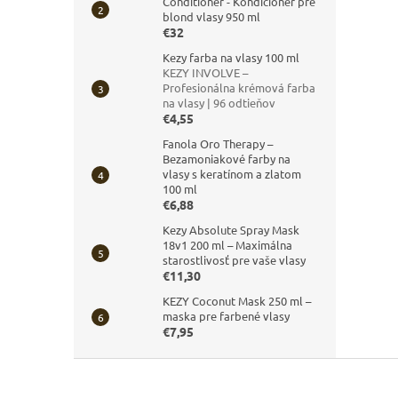
Conditioner - Kondicionér pre
blond vlasy 950 ml
€32
Kezy farba na vlasy 100 ml
KEZY INVOLVE –
Profesionálna krémová farba
na vlasy | 96 odtieňov
€4,55
Fanola Oro Therapy –
Bezamoniakové farby na
vlasy s keratínom a zlatom
100 ml
€6,88
Kezy Absolute Spray Mask
18v1 200 ml – Maximálna
starostlivosť pre vaše vlasy
€11,30
KEZY Coconut Mask 250 ml –
maska pre farbené vlasy
€7,95
Z
á