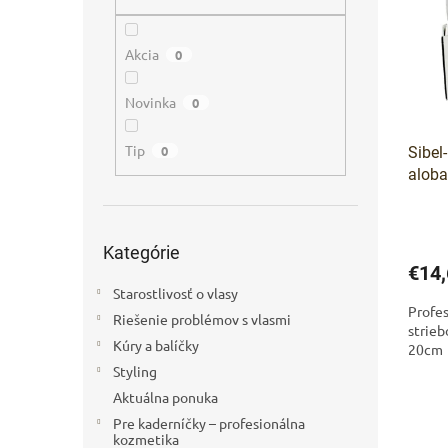
i
p
s
r
p
o
Akcia
0
r
d
o
u
Novinka
0
d
k
u
t
Tip
0
Sibel
k
o
aloba
t
v
stieb
o
v
Preskočiť
Kategórie
kategórie
€14,
Starostlivosť o vlasy
Profes
Riešenie problémov s vlasmi
strieb
Kúry a balíčky
20cm 
Styling
Aktuálna ponuka
Pre kaderníčky – profesionálna
kozmetika