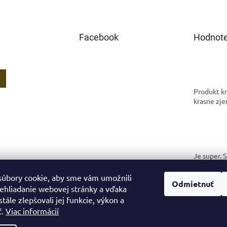
Facebook
Hodnote
Produkt kr
krasne zje
Je super. 
spokojná.
úbory cookie, aby sme vám umožnili
Odmietnuť
ehliadanie webovej stránky a vďaka
tále zlepšovali jej funkcie, výkon a
ť.
Viac informácií