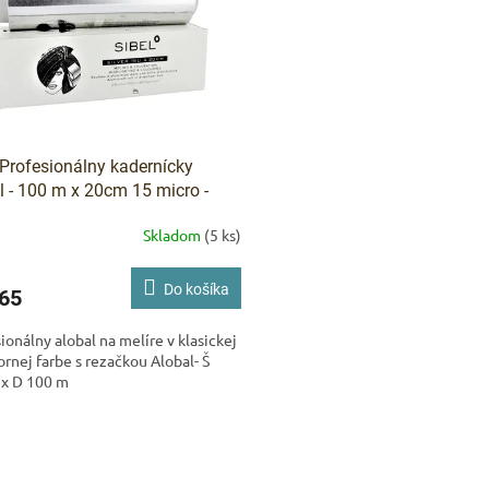
-Profesionálny kadernícky
l - 100 m x 20cm 15 micro -
orný v balení s rezačkou
Skladom
(5 ks)
Do košíka
65
ionálny alobal na melíre v klasickej
ornej farbe s rezačkou Alobal- Š
x D 100 m
O
v
l