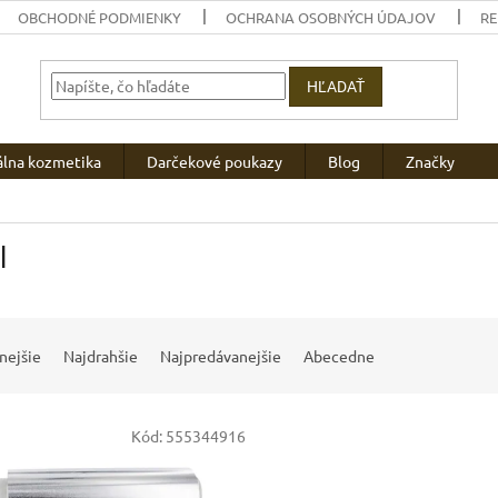
OBCHODNÉ PODMIENKY
OCHRANA OSOBNÝCH ÚDAJOV
R
HĽADAŤ
álna kozmetika
Darčekové poukazy
Blog
Značky
l
nejšie
Najdrahšie
Najpredávanejšie
Abecedne
Kód:
555344916