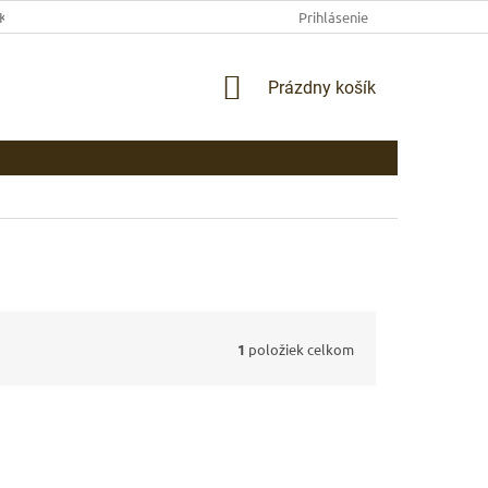
EKLAMAČNÉ PODMIENKY
AKO NAKUPOVAŤ
Prihlásenie
PLATBA
DOP
NÁKUPNÝ
Prázdny košík
KOŠÍK
1
položiek celkom