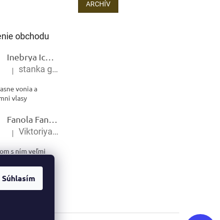
ARCHÍV
nie obchodu
Inebrya Ice Cream Keratin Restructuring Mask – reštrukturalizačná maska s keratínom 1000 ml
stanka gramblickova
|
Hodnotenie produktu je 5 z 5 hviezdičiek.
asne vonia a
mni vlasy
Fanola Fantouch Give Me Hold Extra Strong Fluid Gel - Extra silný rýchloschnúci tekutý gel 250 ml
Viktoriya Shabaldas
|
Hodnotenie produktu je 5 z 5 hviezdičiek.
Som s ním veľmi
Súhlasím
Odoslať