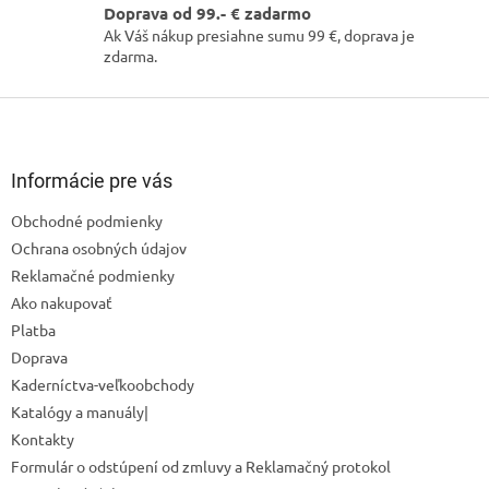
Doprava od 99.- € zadarmo
Ak Váš nákup presiahne sumu 99 €, doprava je
zdarma.
Z
á
p
ä
Informácie pre vás
t
Obchodné podmienky
i
Ochrana osobných údajov
e
Reklamačné podmienky
Ako nakupovať
Odoslať
Platba
Doprava
Powered by chaterimo
Kaderníctva-veľkoobchody
Katalógy a manuály|
Kontakty
Formulár o odstúpení od zmluvy a Reklamačný protokol