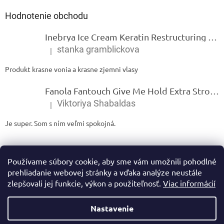
Hodnotenie obchodu
Inebrya Ice Cream Keratin Restructuring Mask – reštrukturalizačná maska s keratínom 1000 ml
stanka gramblickova
|
Hodnotenie produktu je 5 z 5 hviezdičiek.
Produkt krasne vonia a krasne zjemni vlasy
Fanola Fantouch Give Me Hold Extra Strong Fluid Gel - Extra silný rýchloschnúci tekutý gel 250 ml
Viktoriya Shabaldas
|
Hodnotenie produktu je 5 z 5 hviezdičiek.
Je super. Som s ním veľmi spokojná.
Používame súbory cookie, aby sme vám umožnili pohodlné
prehliadanie webovej stránky a vďaka analýze neustále
zlepšovali jej funkcie, výkon a použiteľnosť.
Viac informácií
Vytvoril Shoptet
Nastavenie