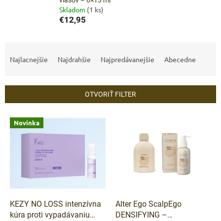
vlasov – 6×13 ml
Skladom
(1 ks)
€12,95
R
a
Najlacnejšie
Najdrahšie
Najpredávanejšie
Abecedne
d
e
n
OTVORIŤ FILTER
i
e
V
p
Novinka
ý
r
p
o
i
d
s
u
p
k
r
t
o
o
d
KEZY NO LOSS intenzívna
Alter Ego ScalpEgo
v
u
kúra proti vypadávaniu
DENSIFYING –