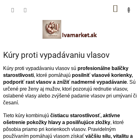
Prejsť
IVAMARKET poradca
NÁKU
na
obsah
Pomoc s výberom profesionálnej vlasovej kozmetiky 🙂
KOŠÍK
Kúry proti vypadávaniu vlasov
Kúry proti vypadávaniu vlasov sú
profesionálne balíčky
starostlivosti
, ktoré pomáhajú
posilniť vlasové korienky,
podporiť rast vlasov a znížiť nadmerné vypadávanie
. Sú
určené pre ženy aj mužov, ktorí pozorujú rednutie vlasov,
oslabené vlasy alebo zvýšené padanie vlasov pri umývaní či
česaní.
Tieto kúry kombinujú
čistiacu starostlivosť, aktívne
ošetrenie pokožky hlavy a posilňujúce zložky
, ktoré
pôsobia priamo pri korienkoch vlasov. Pravidelným
používaním pomáhajú vlasom získať
väčšiu silu, vitalitu a