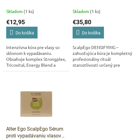
k
vlasov – 6×13 ml
Zahusťujúca kúra proti
t
rednutiu vlasov
Skladom
(1 ks)
Skladom
(1 ks)
o
€12,95
€35,80
v
Do košíka
Do košíka
Intenzívna kúra pre vlasy so
ScalpEgo DENSIFYING –
sklonom k vypadávaniu.
zahusťujúca kúra je kompletný
Obsahuje komplex Strongplex,
profesionálny rituál
Tricovital, Energy Blend a
starostlivosti určený pre
Panthenol. Posilňuje vlasové
krehké, jemné a rednúce vlasy
folikuly, stimuluje rast vlasov
so sklonom k vypadávaniu.
a...
Kúra pôsobí priamo na...
Alter Ego ScalpEgo Sérum
proti vypadávaniu vlasov