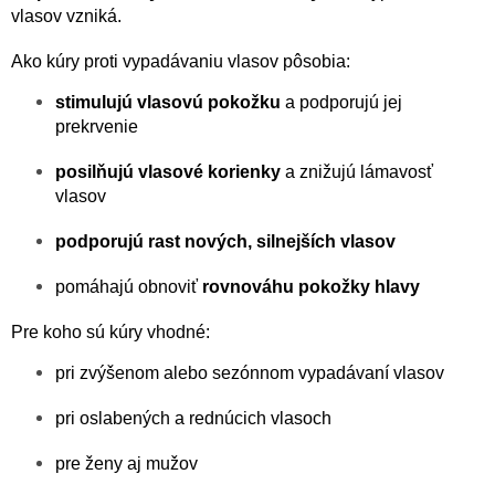
v
vlasov vzniká.
k
y
Ako kúry proti vypadávaniu vlasov pôsobia:
v
ý
stimulujú vlasovú pokožku
a podporujú jej
p
prekrvenie
i
s
posilňujú vlasové korienky
a znižujú lámavosť
u
vlasov
podporujú rast nových, silnejších vlasov
pomáhajú obnoviť
rovnováhu pokožky hlavy
Pre koho sú kúry vhodné:
pri zvýšenom alebo sezónnom vypadávaní vlasov
pri oslabených a rednúcich vlasoch
pre ženy aj mužov