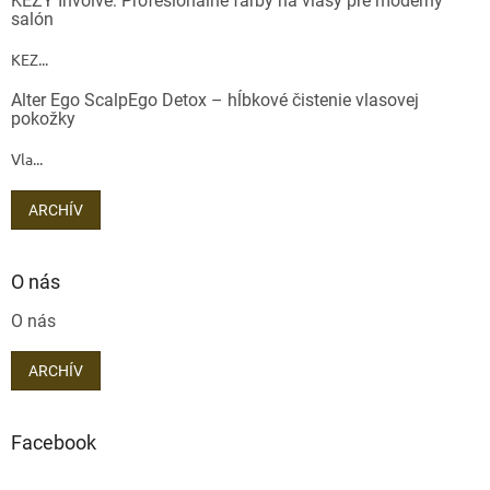
KEZY Involve: Profesionálne farby na vlasy pre moderný
salón
KEZ...
Alter Ego ScalpEgo Detox – hĺbkové čistenie vlasovej
pokožky
Vla...
ARCHÍV
O nás
O nás
ARCHÍV
Facebook