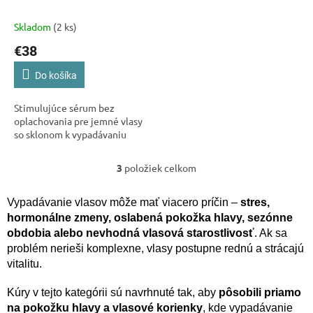
12x10 ml
Skladom
(2 ks)
€38
Do košíka
Stimulujúce sérum bez
oplachovania pre jemné vlasy
so sklonom k ​​vypadávaniu
3
položiek celkom
O
v
l
Vypadávanie vlasov môže mať viacero príčin –
stres,
á
hormonálne zmeny, oslabená pokožka hlavy, sezónne
d
obdobia alebo nevhodná vlasová starostlivosť
. Ak sa
a
problém nerieši komplexne, vlasy postupne rednú a strácajú
c
vitalitu.
i
e
p
Kúry v tejto kategórii sú navrhnuté tak, aby
pôsobili priamo
r
na pokožku hlavy a vlasové korienky
, kde vypadávanie