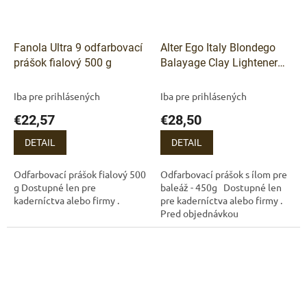
Fanola Ultra 9 odfarbovací
Alter Ego Italy Blondego
prášok fialový 500 g
Balayage Clay Lightener
odfarbovací prášok s ílom
pre baleáž -450g.
Iba pre prihlásených
Iba pre prihlásených
€22,57
€28,50
DETAIL
DETAIL
Odfarbovací prášok fialový 500
Odfarbovací prášok s ílom pre
g Dostupné len pre
baleáž - 450g Dostupné len
kaderníctva alebo firmy .
pre kaderníctva alebo firmy .
Pred objednávkou
sa zaregistrujte, alebo
prihláste.