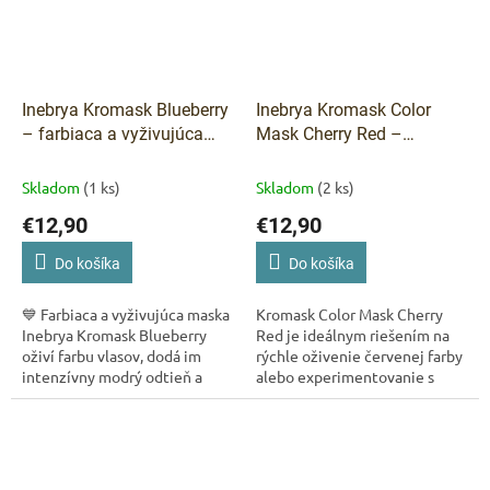
Inebrya Kromask Blueberry
Inebrya Kromask Color
– farbiaca a vyživujúca
Mask Cherry Red –
maska na vlasy 250 ml
vyživujúca farebná maska
250 ml
Skladom
(1 ks)
Skladom
(2 ks)
€12,90
€12,90
Do košíka
Do košíka
💙 Farbiaca a vyživujúca maska
Kromask Color Mask Cherry
Inebrya Kromask Blueberry
Red je ideálnym riešením na
oživí farbu vlasov, dodá im
rýchle oživenie červenej farby
intenzívny modrý odtieň a
alebo experimentovanie s
pritom ich hĺbkovo hydratuje.
odtieňom bez trvalého
Vďaka kombinácii
záväzku. Vďaka Super Food
hydratačného krému...
komplexu a...