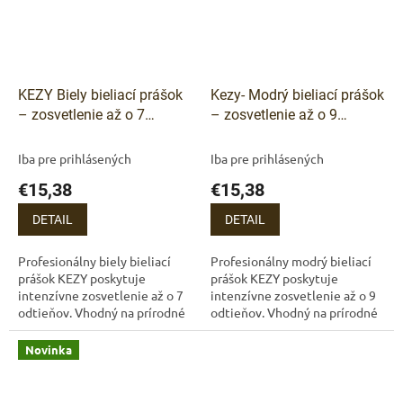
KEZY Biely bieliací prášok
Kezy- Modrý bieliací prášok
– zosvetlenie až o 7
– zosvetlenie až o 9
odtieňov (500 g)
odtieňov (500 g
Iba pre prihlásených
Iba pre prihlásených
€15,38
€15,38
DETAIL
DETAIL
Profesionálny biely bieliací
Profesionálny modrý bieliací
prášok KEZY poskytuje
prášok KEZY poskytuje
intenzívne zosvetlenie až o 7
intenzívne zosvetlenie až o 9
odtieňov. Vhodný na prírodné
odtieňov. Vhodný na prírodné
aj farbené vlasy, zabezpečuje
aj farbené vlasy, zabezpečuje
rovnomerné odfarbenie bez
rovnomerné odfarbenie bez
Novinka
žltých...
žltých...