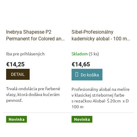
Inebrya Shapesse P2
Sibel-Profesionálny
Permanent for Colored and
kadernícky alobal - 100 m x
Treated Hair trvalá pre
20cm 15 micro - stieborný
prirodzené vlasy s
v balení s rezačkou
Iba pre prihlásených
Skladom
(5 ks)
mliečnym proteínom 500
€14,25
€14,65
ml
DETAIL
Do košíka
Trvalá ondulácia pre farbené
Profesionálny alobal na melíre
vlasy, ktorá dodáva kučerám
v klasickej striebornej farbe
pevnosť.
s rezačkou Alobal- Š 20cm x D
100 m
Novinka
Novinka