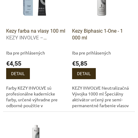
d
s
u
p
k
r
t
o
o
d
Kezy farba na vlasy 100 ml
Kezy Biphasic 1-One - 1
v
u
KEZY INVOLVE –
000 ml
k
Profesionálna krémová
t
farba na vlasy | 96
Iba pre prihlásených
Iba pre prihlásených
o
odtieňov
€4,55
€5,85
v
DETAIL
DETAIL
Farby KEZY INVOLVE sú
KEZY INVOLVE Neutralizačná
profesionálne kadernícke
Vývojka 1000 ml Špeciálny
farby, určené výhradne pre
aktivátor určený pre semi-
odborné použitie v
permanentné farbenie vlasov
kaderníckych salónoch. 🛑
so systémom INVOLVE.
Tento produkt je dostupný iba
Pomáha dosiahnuť
pre registrovaných...
prirodzenejší farebný
výsledok,...