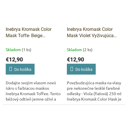
Inebrya Kromask Color
Inebrya Kromask Color
Mask Toffe- Beige
Mask Violet Vyživujúca
Vyživujúca farebná maska
farebná maska -Violet 250
- 250 ml
ml
Skladom
(1 ks)
Skladom
(2 ks)
€12,90
€12,90
Do košíka
Do košíka
Dodajte svojim vlasom novú
Povzbudzujúca maska ​​na vlasy
iskru s farbiacou maskou
pre nekonečne lesklé farebné
Inebrya Kromask Toffee. Tento
odlesky - Viola (fialová) 250 ml
béžový odtieň jemne oživí a
Inebrya Kromask Color Mask je
rozžiari farbu, zatiaľ čo bohaté
zmesou hydratačnej masky a
zloženie s výťažkom z
priamych...
morských...