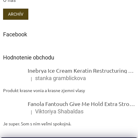
O nás
ARCHÍV
Facebook
Hodnotenie obchodu
Inebrya Ice Cream Keratin Restructuring Mask – reštrukturalizačná maska s keratínom 1000 ml
stanka gramblickova
|
Hodnotenie produktu je 5 z 5 hviezdičiek.
Produkt krasne vonia a krasne zjemni vlasy
Fanola Fantouch Give Me Hold Extra Strong Fluid Gel - Extra silný rýchloschnúci tekutý gel 250 ml
Viktoriya Shabaldas
|
Hodnotenie produktu je 5 z 5 hviezdičiek.
Je super. Som s ním veľmi spokojná.