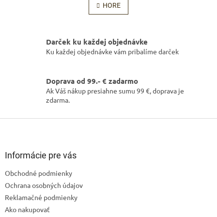
l
HORE
n
á
k
o
d
v
a
a
Darček ku každej objednávke
c
n
i
Ku každej objednávke vám pribalíme darček
i
e
e
p
r
Doprava od 99.- € zadarmo
v
Ak Váš nákup presiahne sumu 99 €, doprava je
k
zdarma.
y
v
Z
ý
á
p
p
i
s
ä
Informácie pre vás
u
t
Obchodné podmienky
i
Ochrana osobných údajov
e
Reklamačné podmienky
Ako nakupovať