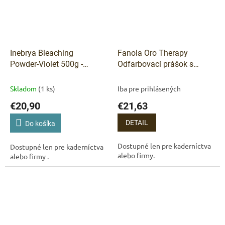
Inebrya Bleaching
Fanola Oro Therapy
Powder‑Violet 500g -
Odfarbovací prášok s
Zosvetľujúci fialový
keratínom a arganom
odfarbovací prášok
500g
Skladom
(1 ks)
Iba pre prihlásených
€20,90
€21,63
DETAIL
Do košíka
Dostupné len pre kaderníctva
Dostupné len pre kaderníctva
alebo firmy.
alebo firmy .