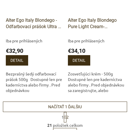
Odoslať
Alter Ego Italy Blondego -
Alter Ego Italy Blondego
Powered by chaterimo
Odfarbovací prášok Ultra 9
Pure Light Cream-
-500 g
Zosvetľujúci krém 500g
Iba pre prihlásených
Iba pre prihlásených
€32,90
€34,10
DETAIL
DETAIL
Bezprašný šedý odfarbovací
Zosvetľujúci krém - 500g
prášok 500g Dostupné len pre
Dostupné len pre kaderníctva
kaderníctva alebo firmy . Pred
alebo firmy . Pred objednávkou
objednávkou
sa zaregistrujte, alebo
sa zaregistrujte, alebo
prihláste.
prihláste.
NAČÍTAŤ 1 ĎALŠIU
S
1
2
t
O
r
21
položiek celkom
v
á