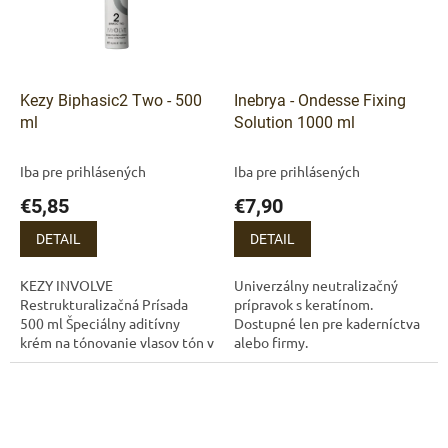
Kezy Biphasic2 Two - 500
Inebrya - Ondesse Fixing
ml
Solution 1000 ml
Iba pre prihlásených
Iba pre prihlásených
€5,85
€7,90
DETAIL
DETAIL
KEZY INVOLVE
Univerzálny neutralizačný
Restrukturalizačná Prísada
prípravok s keratínom.
500 ml Špeciálny aditívny
Dostupné len pre kaderníctva
krém na tónovanie vlasov tón v
alebo firmy.
tóne. Používa sa spolu s
farbami INVOLVE a INVOLVE
Biphasic One, pričom mení...