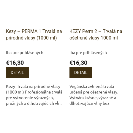
Kezy – PERMA 1 Trvalá na
KEZY Perm 2 – Trvalá na
prírodné vlasy (1000 ml)
ošetrené vlasy 1000 ml
Iba pre prihlásených
Iba pre prihlásených
€16,30
€16,30
DETAIL
DETAIL
Kezy Trvalá na prírodné vlasy
Vegánska zvlnená trvalá
(1000 ml) Profesionálna trvalá
určená pre ošetrené vlasy.
pre vytvorenie výrazných,
Vytvára krásne, výrazné a
pružných a dlhotrvajúcich vĺn.
dlhotrvajúce vlny bez
Vegánske zloženie je šetrné k
narušenia štruktúry vlasov.
vlasom aj pokožke...
Jemné zloženie s pH 8,0–9,0.
...