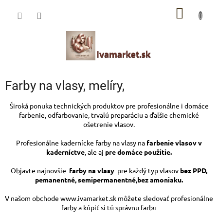
Prejsť
IVAMARKET poradca
NÁKU
na
obsah
Pomoc s výberom profesionálnej vlasovej kozmetiky 🙂
KOŠÍK
Farby na vlasy, melíry,
Široká ponuka technických produktov pre profesionálne i domáce
farbenie, odfarbovanie, trvalú preparáciu a ďalšie chemické
ošetrenie vlasov.
Profesionálne kadernícke farby na vlasy na
farbenie vlasov v
kaderníctve
, ale aj
pre domáce použitie.
Objavte najnovšie
farby na vlasy
pre každý typ vlasov
bez PPD,
pemanentné, semipermanentné,bez amoniaku.
V našom obchode www.ivamarket.sk môžete sledovať profesionálne
farby a kúpiť si tú správnu farbu