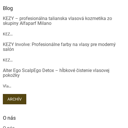
Blog
KEZY – profesionálna talianska vlasová kozmetika zo
skupiny Alfaparf Milano
KEZ...
KEZY Involve: Profesionálne farby na vlasy pre moderný
salón
KEZ...
Alter Ego ScalpEgo Detox – hĺbkové čistenie vlasovej
pokožky
Vla...
ARCHÍV
O nás