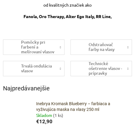
od kvalitných značiek ako
Fanola, Oro Therapy, Alter Ego Italy, RR Line,
Pomôcky pri
Odstraňovač
farbení a
farby na vlasy
melírovaní vlasov
Technické
Trvalá ondulácia
ošetrenie vlasov -
vlasov
prípravky
Najpredávanejšie
Inebrya Kromask Blueberry – farbiaca a
vyživujúca maska na vlasy 250 ml
Skladom
(1 ks)
€12,90