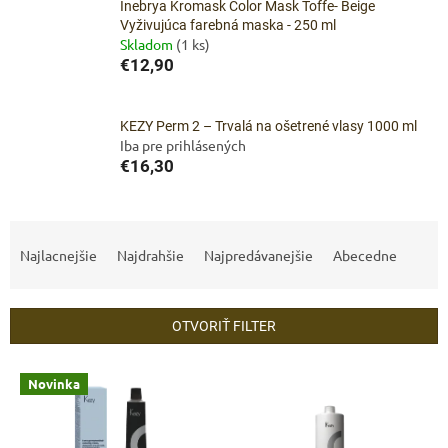
Inebrya Kromask Color Mask Toffe- Beige
Vyživujúca farebná maska - 250 ml
Skladom
(1 ks)
€12,90
KEZY Perm 2 – Trvalá na ošetrené vlasy 1000 ml
Iba pre prihlásených
€16,30
R
a
Najlacnejšie
Najdrahšie
Najpredávanejšie
Abecedne
d
e
n
OTVORIŤ FILTER
i
e
V
p
Novinka
ý
r
p
o
i