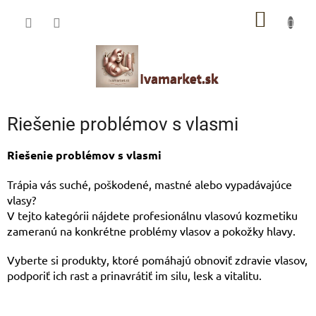
Prejsť
IVAMARKET poradca
NÁKU
na
obsah
Pomoc s výberom profesionálnej vlasovej kozmetiky 🙂
KOŠÍK
Riešenie problémov s vlasmi
Riešenie problémov s vlasmi
Trápia vás suché, poškodené, mastné alebo vypadávajúce
vlasy?
V tejto kategórii nájdete profesionálnu vlasovú kozmetiku
zameranú na konkrétne problémy vlasov a pokožky hlavy.
Vyberte si produkty, ktoré pomáhajú obnoviť zdravie vlasov,
podporiť ich rast a prinavrátiť im silu, lesk a vitalitu.