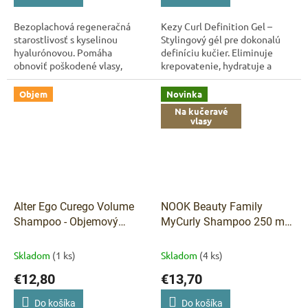
Bezoplachová regeneračná
Kezy Curl Definition Gel –
starostlivosť s kyselinou
Stylingový gél pre dokonalú
hyalurónovou. Pomáha
definíciu kučier. Eliminuje
obnoviť poškodené vlasy,
krepovatenie, hydratuje a
zlepšuje rozčesávanie, znižuje
dodáva pružnosť. Vegan
krepatenie a chráni vlasy pred
formula, bez zvyškov a
Objem
Novinka
ďalším poškodením....
lepkavého efektu.
Na kučeravé
vlasy
Alter Ego Curego Volume
NOOK Beauty Family
Shampoo - Objemový
MyCurly Shampoo 250 ml
šampon 300 ml
– šampón pre kučeravé a
vlnité vlasy
Skladom
(1 ks)
Skladom
(4 ks)
€12,80
€13,70
Do košíka
Do košíka