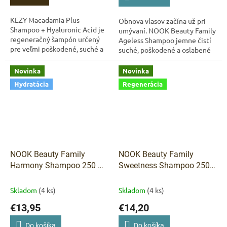
KEZY Macadamia Plus
Obnova vlasov začína už pri
Shampoo + Hyaluronic Acid je
umývaní. NOOK Beauty Family
regeneračný šampón určený
Ageless Shampoo jemne čistí
pre veľmi poškodené, suché a
suché, poškodené a oslabené
namáhané vlasy. Jemne čistí
vlasy bez zbytočného
pokožku hlavy a zároveň
vysušovania. Pomáha
Novinka
Novinka
pomáha obnoviť...
obnovovať hebkosť,...
Hydratácia
Regenerácia
NOOK Beauty Family
NOOK Beauty Family
Harmony Shampoo 250 ml
Sweetness Shampoo 250
– šampón pre suché a
ml – šampón pre jemné a
matné vlasy
slabé vlasy
Skladom
(4 ks)
Skladom
(4 ks)
€13,95
€14,20
Do košíka
Do košíka