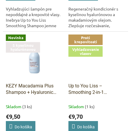
Vyhladzujúci šampón pre
Regeneračný kondicionér s
nepoddajné a krepovité vlasy.
kyselinou hyalurónovou a
Inebrya Up to You Liss
makadamiovým olejom.
Smoothing Shampoo jemne
Zlepšuje rozčesávanie,
čistí, hydratuje a pomáha
vyživuje vlasové vlákno a
redukovať krepovatenie.
zanecháva vlasy hladšie a
Novinka
Proti
krepovitosti
Zlepšuje ovládateľnosť...
lesklejšie. KEZY Macadamia...
S kyselinou
hyalurónovou
Vyhladzovanie
vlasov
KEZY Macadamia Plus
Up to You Liss –
Shampoo + Hyaluronic
Smoothing 2-in-1
Acid – regeneračný
Conditioner & Mask 250 ml
šampón pre veľmi
Skladom
(3 ks)
Skladom
(1 ks)
poškodené vlasy 375 ml
€9,50
€9,70
Do košíka
Do košíka