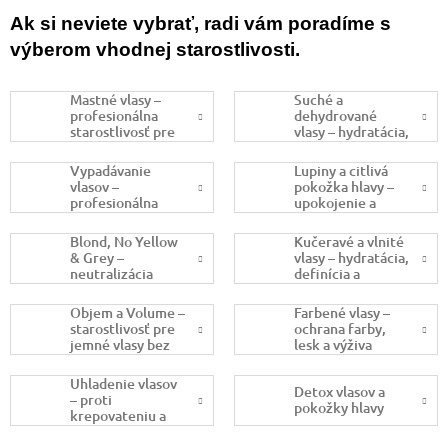
Ak si neviete vybrať, radi vám poradíme s
výberom vhodnej starostlivosti.
Mastné vlasy –
Suché a
profesionálna
dehydrované
starostlivosť pre
vlasy – hydratácia,
reguláciu mazu
výživa a
regenerácia
Vypadávanie
Lupiny a citlivá
vlasov –
pokožka hlavy –
profesionálna
upokojenie a
starostlivosť pre
rovnováha
posilnenie vlasov
Blond, No Yellow
Kučeravé a vlnité
& Grey –
vlasy – hydratácia,
neutralizácia
definícia a
žltých tónov a
kontrola
starostlivosť
krepovatenia
Objem a Volume –
Farbené vlasy –
starostlivosť pre
ochrana farby,
jemné vlasy bez
lesk a výživa
objemu
Uhladenie vlasov
Detox vlasov a
– proti
pokožky hlavy
krepovateniu a
nepoddajným
vlasom