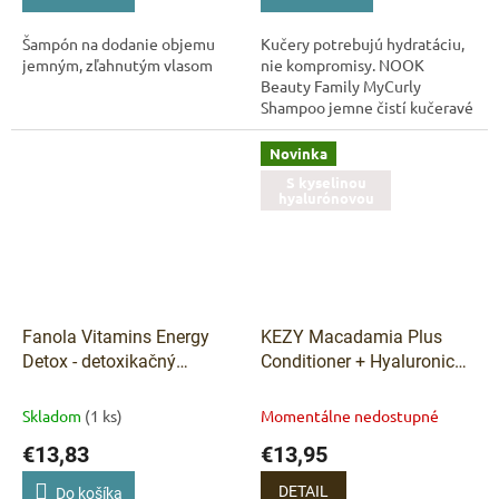
Šampón na dodanie objemu
Kučery potrebujú hydratáciu,
jemným, zľahnutým vlasom
nie kompromisy. NOOK
Beauty Family MyCurly
Shampoo jemne čistí kučeravé
a vlnité vlasy bez narušenia ich
prirodzenej rovnováhy.
Novinka
Pomáha udržiavať...
S kyselinou
hyalurónovou
Fanola Vitamins Energy
KEZY Macadamia Plus
Detox - detoxikačný
Conditioner + Hyaluronic
bahenný scrub-gel 195 ml
Acid – regeneračný
kondicionér pre veľmi
Skladom
(1 ks)
Momentálne nedostupné
poškodené vlasy 1 000 ml
€13,83
€13,95
DETAIL
Do košíka