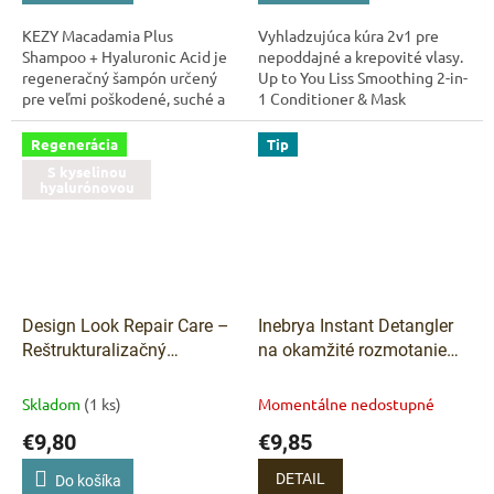
KEZY Macadamia Plus
Vyhladzujúca kúra 2v1 pre
Shampoo + Hyaluronic Acid je
nepoddajné a krepovité vlasy.
regeneračný šampón určený
Up to You Liss Smoothing 2-in-
pre veľmi poškodené, suché a
1 Conditioner & Mask
namáhané vlasy. Jemne čistí
kombinuje účinok
pokožku hlavy a zároveň
kondicionéra a masky v
Regenerácia
Tip
pomáha obnoviť...
jednom kroku. Hydratuje,...
S kyselinou
hyalurónovou
Design Look Repair Care –
Inebrya Instant Detangler
Reštrukturalizačný
na okamžité rozmotanie
kondicionér s kolagénom a
vlasov 200 ml
kyselinou hyalurónovou
Skladom
(1 ks)
Momentálne nedostupné
300 ml
€9,80
€9,85
DETAIL
Do košíka