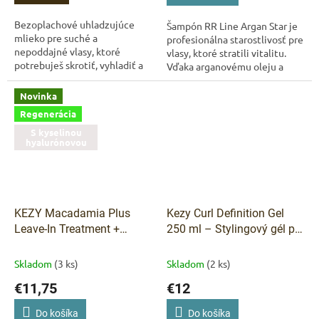
Bezoplachové uhladzujúce
Šampón RR Line Argan Star je
mlieko pre suché a
profesionálna starostlivosť pre
nepoddajné vlasy, ktoré
vlasy, ktoré stratili vitalitu.
potrebuješ skrotiť, vyhladiť a
Vďaka arganovému oleju a
ochrániť pred teplom. Ľahká
tekutému keratínu poskytuje
krémová textúra nezaťažuje
hĺbkovú regeneráciu,
Novinka
vlasy, okamžite...
obnovuje...
Regenerácia
S kyselinou
hyalurónovou
KEZY Macadamia Plus
Kezy Curl Definition Gel
Leave-In Treatment +
250 ml – Stylingový gél pre
Hyaluronic Acid –
dokonale definované
bezoplachová kúra pre
kučery
Kezy Curl Definition
Skladom
(3 ks)
Skladom
(2 ks)
poškodené vlasy 150 ml
Gel 250 ml – Vegan
€11,75
€12
stylingový gél pre definíciu
kučier
Do košíka
Do košíka