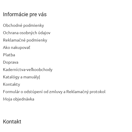
á
p
ä
Informácie pre vás
t
Obchodné podmienky
i
Ochrana osobných údajov
e
Reklamačné podmienky
Ako nakupovať
Platba
Doprava
Kaderníctva-veľkoobchody
Katalógy a manuály|
Kontakty
Formulár o odstúpení od zmluvy a Reklamačný protokol
Moja objednávka
Kontakt