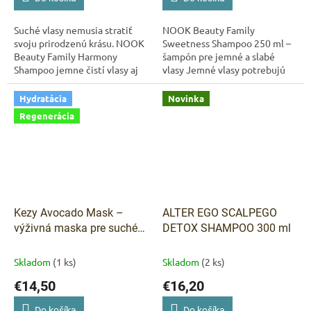
Suché vlasy nemusia stratiť
NOOK Beauty Family
svoju prirodzenú krásu. NOOK
Sweetness Shampoo 250 ml –
Beauty Family Harmony
šampón pre jemné a slabé
Shampoo jemne čistí vlasy aj
vlasy Jemné vlasy potrebujú
pokožku hlavy bez zbytočného
ľahkosť, nie zaťaženie. NOOK
vysušovania. Pomáha
Beauty Family Sweetness
Hydratácia
Novinka
obnovovať...
Shampoo jemne čistí...
Regenerácia
Kezy Avocado Mask –
ALTER EGO SCALPEGO
výživná maska pre suché
DETOX SHAMPOO 300 ml
vlasy s avokádovým
olejom a glycerínom 1 000
Skladom
(1 ks)
Skladom
(2 ks)
ml
€14,50
€16,20
Do košíka
Do košíka