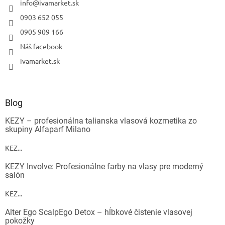
info
@
ivamarket.sk
0903 652 055
0905 909 166
Náš facebook
ivamarket.sk
Blog
KEZY – profesionálna talianska vlasová kozmetika zo
skupiny Alfaparf Milano
KEZ...
KEZY Involve: Profesionálne farby na vlasy pre moderný
salón
KEZ...
Alter Ego ScalpEgo Detox – hĺbkové čistenie vlasovej
pokožky