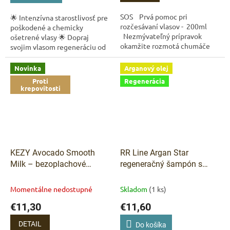
SOS Prvá pomoc pri
🌟 Intenzívna starostlivosť pre
rozčesávaní vlasov - 200ml
poškodené a chemicky
Nezmývateľný prípravok
ošetrené vlasy 🌟 Dopraj
okamžite rozmotá chumáče
svojim vlasom regeneráciu od
vlasov a nechá ich jemné
korienkov po končeky! Design
Look Repair Care kondicionér
Novinka
Arganový olej
zanecháva...
Proti
Regenerácia
krepovitosti
KEZY Avocado Smooth
RR Line Argan Star
Milk – bezoplachové
regeneračný šampón s
uhladzujúce mlieko na
arganovým olejom pre
vlasy s tepelnou ochranou
krehké vlasy 1000 ml
Momentálne nedostupné
Skladom
(1 ks)
200 ml
€11,30
€11,60
DETAIL
Do košíka