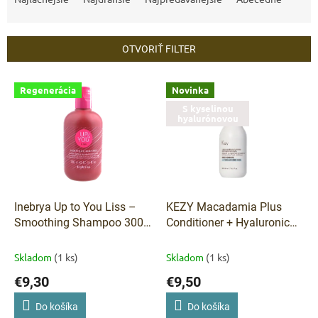
d
e
n
OTVORIŤ FILTER
i
e
V
p
Regenerácia
Novinka
ý
r
S kyselinou
p
hyalurónovou
o
i
d
s
u
p
k
r
t
o
o
d
Inebrya Up to You Liss –
KEZY Macadamia Plus
v
u
Smoothing Shampoo 300
Conditioner + Hyaluronic
k
ml
Acid – regeneračný
t
kondicionér pre veľmi
Skladom
(1 ks)
Skladom
(1 ks)
o
poškodené vlasy 375 ml
€9,30
€9,50
v
Do košíka
Do košíka