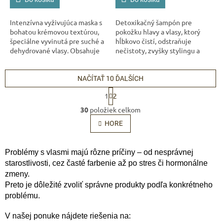
Odoslať
Intenzívna vyživujúca maska s
Detoxikačný šampón pre
bohatou krémovou textúrou,
pokožku hlavy a vlasy, ktorý
Powered by chaterimo
špeciálne vyvinutá pre suché a
hĺbkovo čistí, odstraňuje
dehydrované vlasy. Obsahuje
nečistoty, zvyšky stylingu a
avokádový olej a glycerín,
zaťaženie z vonkajšieho
ktoré dodávajú vlasom
prostredia. Pomáha obnoviť
hebkosť,...
prirodzenú...
NAČÍTAŤ 10 ĎALŠÍCH
S
1
2
t
O
r
30
položiek celkom
v
á
l
HORE
n
á
k
o
d
v
a
Problémy s vlasmi majú rôzne príčiny – od nesprávnej
a
c
starostlivosti, cez časté farbenie až po stres či hormonálne
n
i
zmeny.
i
e
e
Preto je dôležité zvoliť správne produkty podľa konkrétneho
p
problému.
r
v
V našej ponuke nájdete riešenia na:
k