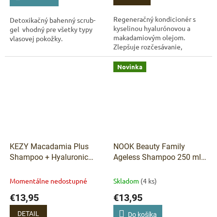
Regeneračný kondicionér s
Detoxikačný bahenný scrub-
kyselinou hyalurónovou a
gel vhodný pre všetky typy
makadamiovým olejom.
vlasovej pokožky.
Zlepšuje rozčesávanie,
vyživuje vlasové vlákno a
zanecháva vlasy hladšie a
Novinka
lesklejšie. KEZY Macadamia...
KEZY Macadamia Plus
NOOK Beauty Family
Shampoo + Hyaluronic
Ageless Shampoo 250 ml
Acid – regeneračný
– regeneračný šampón pre
šampón pre veľmi
suché a poškodené vlasy
Momentálne nedostupné
Skladom
(4 ks)
poškodené vlasy 1 000 ml
€13,95
€13,95
DETAIL
Do košíka