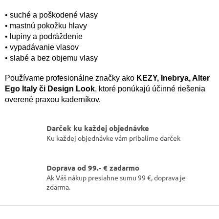
y
v
• suché a poškodené vlasy
ý
• mastnú pokožku hlavy
p
• lupiny a podráždenie
i
• vypadávanie vlasov
s
• slabé a bez objemu vlasy
u
Používame profesionálne značky ako
KEZY, Inebrya, Alter
Ego Italy či Design Look
, ktoré ponúkajú účinné riešenia
overené praxou kaderníkov.
Darček ku každej objednávke
Ku každej objednávke vám pribalíme darček
Doprava od 99.- € zadarmo
Ak Váš nákup presiahne sumu 99 €, doprava je
zdarma.
Z