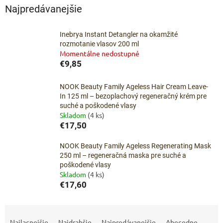
Najpredávanejšie
Inebrya Instant Detangler na okamžité
rozmotanie vlasov 200 ml
Momentálne nedostupné
€9,85
NOOK Beauty Family Ageless Hair Cream Leave-
In 125 ml – bezoplachový regeneračný krém pre
suché a poškodené vlasy
Skladom
(4 ks)
€17,50
NOOK Beauty Family Ageless Regenerating Mask
250 ml – regeneračná maska pre suché a
poškodené vlasy
Skladom
(4 ks)
€17,60
R
a
Najlacnejšie
Najdrahšie
Najpredávanejšie
Abecedne