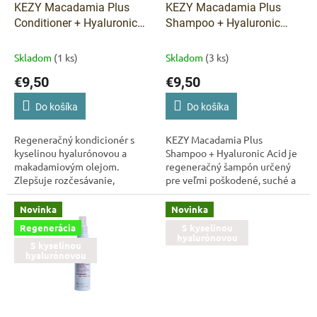
o
d
KEZY Macadamia Plus
KEZY Macadamia Plus
v
u
Conditioner + Hyaluronic
Shampoo + Hyaluronic
k
Acid – regeneračný
Acid – regeneračný
t
kondicionér pre veľmi
šampón pre veľmi
Skladom
(1 ks)
Skladom
(3 ks)
o
poškodené vlasy 375 ml
poškodené vlasy 375 ml
€9,50
€9,50
v
Do košíka
Do košíka
Regeneračný kondicionér s
KEZY Macadamia Plus
kyselinou hyalurónovou a
Shampoo + Hyaluronic Acid je
makadamiovým olejom.
regeneračný šampón určený
Zlepšuje rozčesávanie,
pre veľmi poškodené, suché a
vyživuje vlasové vlákno a
namáhané vlasy. Jemne čistí
zanecháva vlasy hladšie a
pokožku hlavy a zároveň
Novinka
Novinka
lesklejšie. KEZY Macadamia...
pomáha obnoviť...
Regenerácia
S kyselinou
hyalurónovou
S kyselinou
hyalurónovou