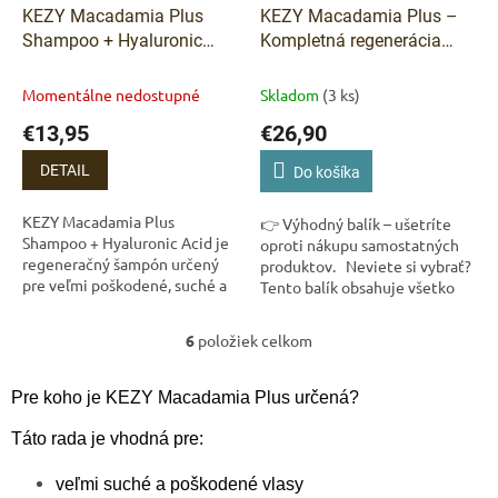
KEZY Macadamia Plus
KEZY Macadamia Plus –
Shampoo + Hyaluronic
Kompletná regenerácia
Acid – regeneračný
vlasov
šampón pre veľmi
Momentálne nedostupné
Skladom
(3 ks)
poškodené vlasy 1 000 ml
€13,95
€26,90
DETAIL
Do košíka
KEZY Macadamia Plus
👉 Výhodný balík – ušetríte
Shampoo + Hyaluronic Acid je
oproti nákupu samostatných
regeneračný šampón určený
produktov. Neviete si vybrať?
pre veľmi poškodené, suché a
Tento balík obsahuje všetko
namáhané vlasy. Jemne čistí
potrebné. Kompletná
pokožku hlavy a zároveň
starostlivosť pre veľmi suché...
6
položiek celkom
pomáha obnoviť...
O
v
l
Pre koho je KEZY Macadamia Plus určená?
á
d
Táto rada je vhodná pre:
a
c
veľmi suché a poškodené vlasy
i