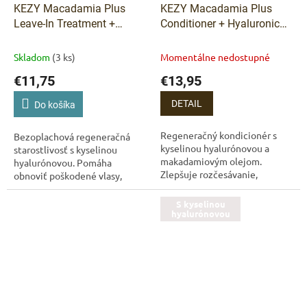
KEZY Macadamia Plus
KEZY Macadamia Plus
Leave-In Treatment +
Conditioner + Hyaluronic
Hyaluronic Acid –
Acid – regeneračný
bezoplachová kúra pre
kondicionér pre veľmi
Skladom
(3 ks)
Momentálne nedostupné
poškodené vlasy 150 ml
poškodené vlasy 1 000 ml
€11,75
€13,95
DETAIL
Do košíka
Regeneračný kondicionér s
Bezoplachová regeneračná
kyselinou hyalurónovou a
starostlivosť s kyselinou
makadamiovým olejom.
hyalurónovou. Pomáha
Zlepšuje rozčesávanie,
obnoviť poškodené vlasy,
vyživuje vlasové vlákno a
zlepšuje rozčesávanie, znižuje
zanecháva vlasy hladšie a
krepatenie a chráni vlasy pred
S kyselinou
lesklejšie. KEZY Macadamia...
hyalurónovou
ďalším poškodením....