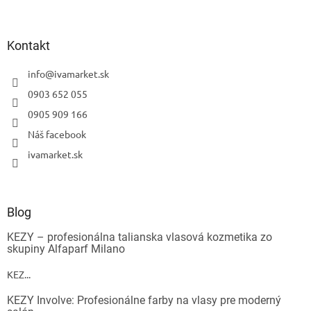
Kontakt
info
@
ivamarket.sk
0903 652 055
0905 909 166
Náš facebook
ivamarket.sk
Blog
KEZY – profesionálna talianska vlasová kozmetika zo
skupiny Alfaparf Milano
KEZ...
KEZY Involve: Profesionálne farby na vlasy pre moderný