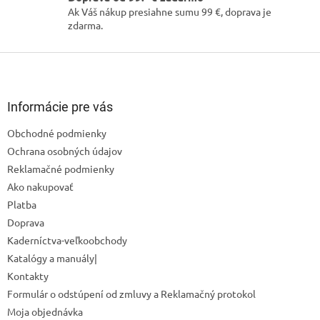
Odoslať
Ak Váš nákup presiahne sumu 99 €, doprava je
zdarma.
Powered by chaterimo
Z
á
p
ä
Informácie pre vás
t
Obchodné podmienky
i
Ochrana osobných údajov
e
Reklamačné podmienky
Ako nakupovať
Platba
Doprava
Kaderníctva-veľkoobchody
Katalógy a manuály|
Kontakty
Formulár o odstúpení od zmluvy a Reklamačný protokol
Moja objednávka