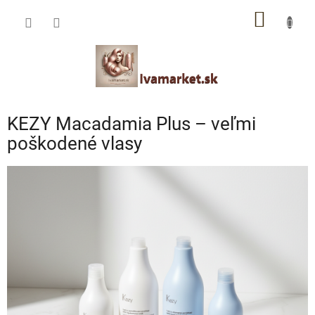
Prejsť
IVAMARKET poradca
NÁKU
na
obsah
Pomoc s výberom profesionálnej vlasovej kozmetiky 🙂
KOŠÍK
KEZY Macadamia Plus – veľmi
poškodené vlasy