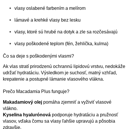
e
vlasy oslabené farbením a melírom
p
r
lámavé a krehké vlasy bez lesku
v
k
vlasy, ktoré sú hrubé na dotyk a zle sa rozčesávajú
y
v
ý
vlasy poškodené teplom (fén, žehlička, kulma)
p
i
Čo sa deje s poškodenými vlasmi?
s
u
Ak vlas stratí prirodzenú ochrannú lipidovú vrstvu, nedokáže
udržať hydratáciu. Výsledkom je suchosť, matný vzhľad,
krepatenie a postupné lámanie vlasového vlákna.
Prečo Macadamia Plus funguje?
Makadamiový olej
pomáha zjemniť a vyživiť vlasové
vlákno.
Kyselina hyalurónová
podporuje hydratáciu a pružnosť
vlasov, vďaka čomu sa vlasy ľahšie upravujú a pôsobia
zdravšie.