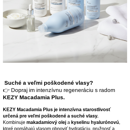
Suché a veľmi poškodené vlasy?
👉 Dopraj im intenzívnu regeneráciu s radom
KEZY Macadamia Plus.
KEZY Macadamia Plus je intenzívna starostlivosť
určená pre veľmi poškodené a suché vlasy.
Kombinuje
makadamiový olej
a
kyselinu hyalurónovú
,
ktoré pomáhajú vlasom obnoviť hydratáciu, pružnosť a