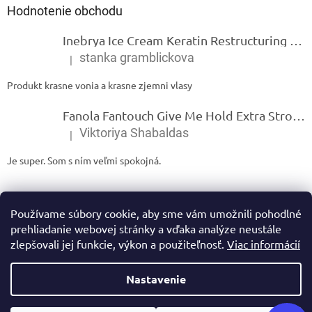
Hodnotenie obchodu
Inebrya Ice Cream Keratin Restructuring Mask – reštrukturalizačná maska s keratínom 1000 ml
stanka gramblickova
|
Hodnotenie produktu je 5 z 5 hviezdičiek.
Produkt krasne vonia a krasne zjemni vlasy
Fanola Fantouch Give Me Hold Extra Strong Fluid Gel - Extra silný rýchloschnúci tekutý gel 250 ml
Viktoriya Shabaldas
|
Hodnotenie produktu je 5 z 5 hviezdičiek.
Je super. Som s ním veľmi spokojná.
Používame súbory cookie, aby sme vám umožnili pohodlné
prehliadanie webovej stránky a vďaka analýze neustále
zlepšovali jej funkcie, výkon a použiteľnosť.
Viac informácií
Vytvoril Shoptet
Nastavenie
Copyright 2026
Ivamarket.sk
. Všetky práva vyhradené.
Upraviť