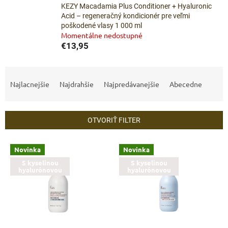
KEZY Macadamia Plus Conditioner + Hyaluronic
Acid – regeneračný kondicionér pre veľmi
poškodené vlasy 1 000 ml
Momentálne nedostupné
€13,95
R
a
Najlacnejšie
Najdrahšie
Najpredávanejšie
Abecedne
d
e
n
OTVORIŤ FILTER
i
e
V
p
Novinka
Novinka
ý
r
S kyselinou
S kyselinou
p
hyalurónovou
hyalurónovou
o
i
d
s
u
p
k
r
t
o