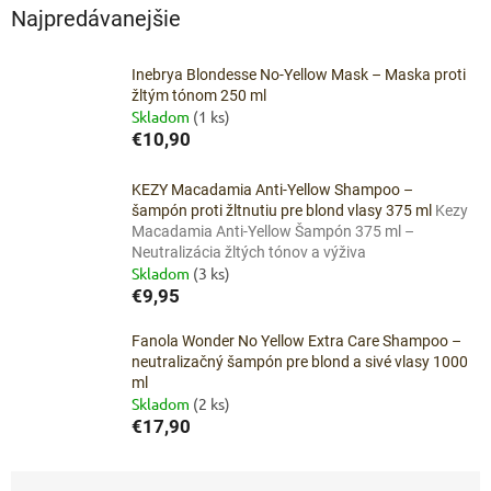
Najpredávanejšie
Inebrya Blondesse No-Yellow Mask – Maska proti
žltým tónom 250 ml
Skladom
(1 ks)
€10,90
KEZY Macadamia Anti-Yellow Shampoo –
šampón proti žltnutiu pre blond vlasy 375 ml
Kezy
Macadamia Anti-Yellow Šampón 375 ml –
Neutralizácia žltých tónov a výživa
Skladom
(3 ks)
€9,95
Fanola Wonder No Yellow Extra Care Shampoo –
neutralizačný šampón pre blond a sivé vlasy 1000
ml
Skladom
(2 ks)
€17,90
R