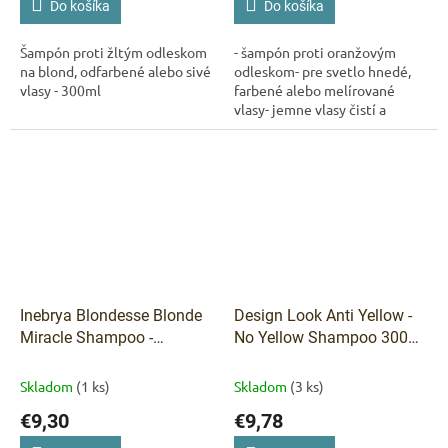
Do košíka
Do košíka
Šampón proti žltým odleskom
- šampón proti oranžovým
na blond, odfarbené alebo sivé
odleskom- pre svetlo hnedé,
vlasy - 300ml
farbené alebo melírované
vlasy- jemne vlasy čistí a
ošetruje- neutralizuje
nežiaduce oranžové a medené
odlesky- vlasy sú...
Inebrya Blondesse Blonde
Design Look Anti Yellow -
Miracle Shampoo -
No Yellow Shampoo 300
Šampón pre blond vlasy
ml
300 ml
Skladom
(1 ks)
Skladom
(3 ks)
€9,30
€9,78