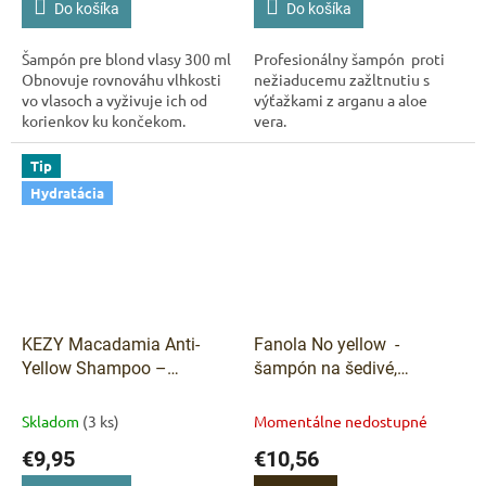
Do košíka
Do košíka
Šampón pre blond vlasy 300 ml
Profesionálny šampón proti
Obnovuje rovnováhu vlhkosti
nežiaducemu zažltnutiu s
vo vlasoch a vyživuje ich od
výťažkami z arganu a aloe
korienkov ku končekom.
vera.
Tip
Hydratácia
KEZY Macadamia Anti-
Fanola No yellow -
Yellow Shampoo –
šampón na šedivé,
šampón proti žltnutiu pre
zosvetlené a odfarbované
blond vlasy 375 ml
Kezy
vlasy 350 ml
Skladom
(3 ks)
Momentálne nedostupné
Macadamia Anti-Yellow
€9,95
€10,56
Šampón 375 ml –