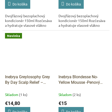
Do košíka
Do košíka
Dvojfázový bezoplachový
Dvojfázový bezoplachový
kondicionér 150ml Rozčesáva
kondicionér 150ml Rozčesáva
a hydratuje vlasové vlákno
a hydratuje vlasové vlákno
Novinka
Inebrya Greylosophy Grey
Inebrya Blondesse No-
By Day Scalp Relief –
Yellow Mousse -Penový
čistiaca kúra pred
kondicionér proti žltým
šampónom 150 ml
odleskom 250 ml
Skladom
(1 ks)
Skladom
(2 ks)
€14,80
€15
Do košíka
Do košíka