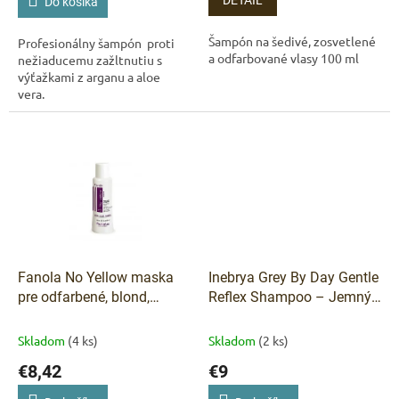
DETAIL
Do košíka
Šampón na šedivé, zosvetlené
Profesionálny šampón proti
a odfarbované vlasy 100 ml
nežiaducemu zažltnutiu s
výťažkami z arganu a aloe
vera.
Fanola No Yellow maska
Inebrya Grey By Day Gentle
pre odfarbené, blond,
Reflex Shampoo – Jemný
melírované alebo šedivé
tónovací šampón pre šedé
vlasy 100 ml
a blond vlasy 300 ml
Skladom
(4 ks)
Skladom
(2 ks)
€8,42
€9