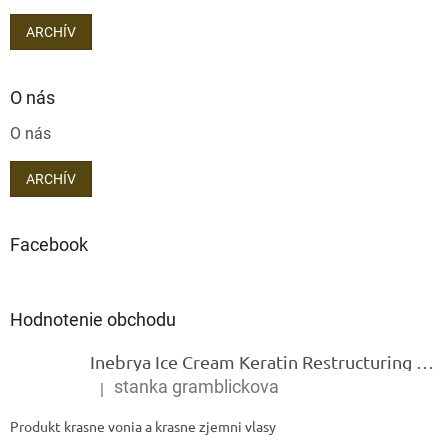
ARCHÍV
O nás
O nás
ARCHÍV
Facebook
Hodnotenie obchodu
Inebrya Ice Cream Keratin Restructuring Mask – reštrukturalizačná maska s keratínom 1000 ml
stanka gramblickova
|
Hodnotenie produktu je 5 z 5 hviezdičiek.
Produkt krasne vonia a krasne zjemni vlasy