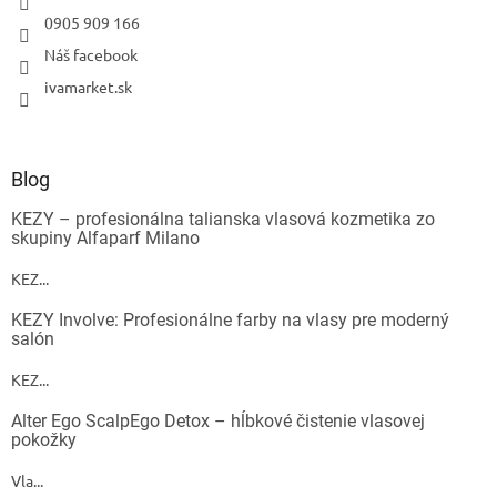
0905 909 166
Náš facebook
ivamarket.sk
Blog
KEZY – profesionálna talianska vlasová kozmetika zo
skupiny Alfaparf Milano
KEZ...
KEZY Involve: Profesionálne farby na vlasy pre moderný
salón
KEZ...
Alter Ego ScalpEgo Detox – hĺbkové čistenie vlasovej
pokožky
Vla...