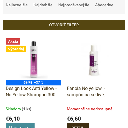
a
Najlacnejšie
Najdrahšie
Najpredávanejšie
Abecedne
d
e
n
OTVORIŤ FILTER
i
e
V
p
Akcia
ý
r
Výpredaj
p
o
i
d
s
u
p
k
r
t
o
€9,78
–37 %
o
d
Design Look Anti Yellow -
Fanola No yellow -
v
u
No Yellow Shampoo 300
šampón na šedivé,
k
ml
zosvetlené a odfarbované
t
vlasy 100 ml
Skladom
(1 ks)
Momentálne nedostupné
o
€6,10
€6,60
v