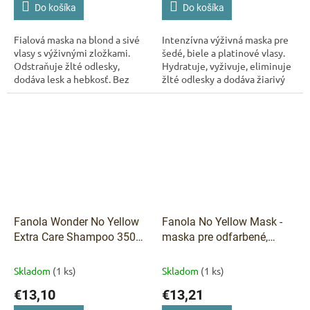
Do košíka
Do košíka
Fialová maska na blond a sivé
Intenzívna výživná maska pre
vlasy s výživnými zložkami.
šedé, biele a platinové vlasy.
Odstraňuje žlté odlesky,
Hydratuje, vyživuje, eliminuje
dodáva lesk a hebkosť. Bez
žlté odlesky a dodáva žiarivý
parafínu a sulfátov. 250 ml.
strieborný lesk.
Fanola Wonder No Yellow
Fanola No Yellow Mask -
Extra Care Shampoo 350
maska pre odfarbené,
ml
blond, melírované alebo
šedivé vlasy 350 ml
Skladom
(1 ks)
Skladom
(1 ks)
€13,10
€13,21