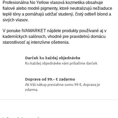
Profesionálna No Yellow vlasová kozmetika obsahuje
y
v
fialové alebo modré pigmenty, ktoré neutralizujú nežiaduce
ý
teplé tóny a pomáhajú udržať studený, čistý odtieň blond a
p
sivých vlasov.
i
s
V ponuke IVAMARKET nájdete produkty používané aj v
u
kaderníckych salónoch, vhodné pre pravidelnú domácu
starostlivosť aj intenzívne ošetrenia.
Darček ku každej objednávke
Ku každej objednávke vám pribalíme darček
Doprava od 99.- € zadarmo
Ak Váš nákup presiahne sumu 99 €, doprava je
zdarma.
Z
á
p