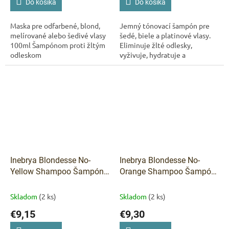
Do košíka
Do košíka
Maska pre odfarbené, blond,
Jemný tónovací šampón pre
melírované alebo šedivé vlasy
šedé, biele a platinové vlasy.
100ml Šampónom proti žltým
Eliminuje žlté odlesky,
odleskom
vyživuje, hydratuje a
zvýrazňuje prirodzený
strieborný tón.
Inebrya Blondesse No-
Inebrya Blondesse No-
Yellow Shampoo Šampón
Orange Shampoo Šampón
proti žltým odleskom -
proti oranžovým odleskom
300ml
- 300ml
Skladom
(2 ks)
Skladom
(2 ks)
€9,15
€9,30