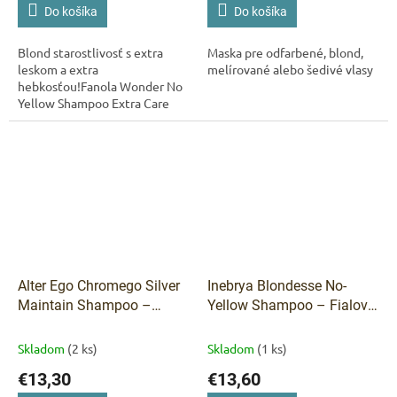
Do košíka
Do košíka
Blond starostlivosť s extra
Maska pre odfarbené, blond,
leskom a extra
melírované alebo šedivé vlasy
hebkosťou!Fanola Wonder No
Yellow Shampoo Extra Care
neutralizuje nežiaduce žlté
tóny a okamžite tonizuje pre
neutrálne a chladné...
Alter Ego Chromego Silver
Inebrya Blondesse No-
Maintain Shampoo –
Yellow Shampoo – Fialový
tónovací šampón pre blond
šampón proti žltým tónom
a šedivé vlasy 300 ml
1000 ml
Skladom
(2 ks)
Skladom
(1 ks)
€13,30
€13,60