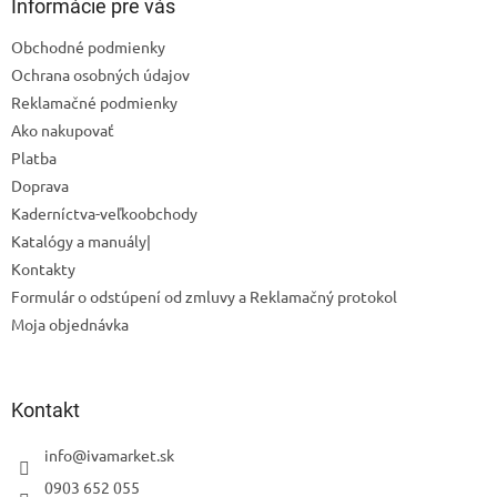
ä
Informácie pre vás
t
Obchodné podmienky
i
Ochrana osobných údajov
e
Reklamačné podmienky
Ako nakupovať
Platba
Doprava
Kaderníctva-veľkoobchody
Katalógy a manuály|
Kontakty
Formulár o odstúpení od zmluvy a Reklamačný protokol
Moja objednávka
Kontakt
info
@
ivamarket.sk
0903 652 055