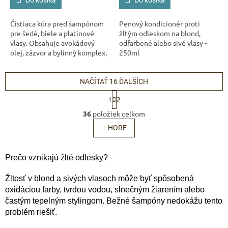
Čistiaca kúra pred šampónom
Penový kondicionér proti
pre šedé, biele a platinové
žltým odleskom na blond,
vlasy. Obsahuje avokádový
odfarbené alebo sivé vlasy -
olej, zázvor a bylinný komplex,
250ml
ktorý čistí, tonizuje a
Odoslať
osviežuje pokožku hlavy.
Vegánske...
NAČÍTAŤ 16 ĎALŠÍCH
Powered by chaterimo
S
1
2
t
O
r
36
položiek celkom
v
á
l
HORE
n
á
k
o
d
v
a
Prečo vznikajú žlté odlesky?
a
c
n
i
Žltosť v blond a sivých vlasoch môže byť spôsobená
i
e
e
oxidáciou farby, tvrdou vodou, slnečným žiarením alebo
p
častým tepelným stylingom. Bežné šampóny nedokážu tento
r
problém riešiť.
v
k