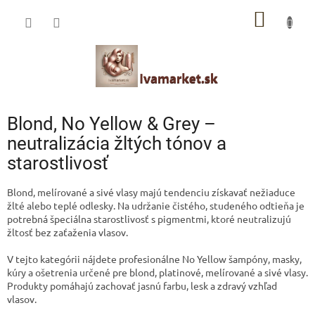
Prejsť
IVAMARKET poradca
NÁKU
na
obsah
Pomoc s výberom profesionálnej vlasovej kozmetiky 🙂
KOŠÍK
Blond, No Yellow & Grey –
neutralizácia žltých tónov a
starostlivosť
Blond, melírované a sivé vlasy majú tendenciu získavať nežiaduce
žlté alebo teplé odlesky. Na udržanie čistého, studeného odtieňa je
potrebná špeciálna starostlivosť s pigmentmi, ktoré neutralizujú
žltosť bez zaťaženia vlasov.
V tejto kategórii nájdete profesionálne No Yellow šampóny, masky,
kúry a ošetrenia určené pre blond, platinové, melírované a sivé vlasy.
Produkty pomáhajú zachovať jasnú farbu, lesk a zdravý vzhľad
vlasov.