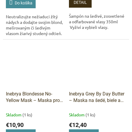
Neutralizácia žltých tónov
DETAIL
Do košíka
a výživa
Šampón na šedivé, zosvetlené
Neutralizujte nežiaduci žltý
a odfarbované vlasy 350ml​​
nádych a dodajte svojim blond,
Vyživí a vybieli vlasy.
melírovaným či šedivým
vlasom žiarivý studený odtieň.
KEZY Macadamia Anti-Yellow
šampón jemne čistí,
regeneruje a...
Inebrya Blondesse No-
Inebrya Grey By Day Butter
Yellow Mask – Maska proti
– Maska na šedé, biele a
žltým tónom 250 ml
platinové vlasy 250 ml
Skladom
(1 ks)
Skladom
(1 ks)
€10,90
€12,40