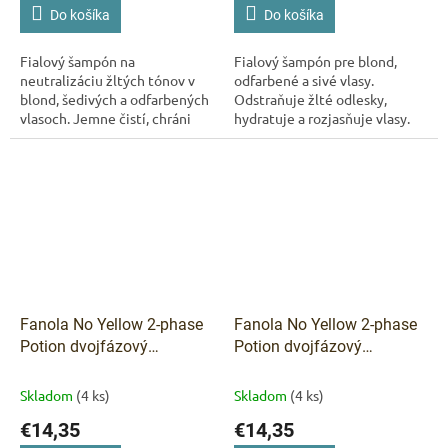
Do košíka
Do košíka
Fialový šampón na
Fialový šampón pre blond,
neutralizáciu žltých tónov v
odfarbené a sivé vlasy.
blond, šedivých a odfarbených
Odstraňuje žlté odlesky,
vlasoch. Jemne čistí, chráni
hydratuje a rozjasňuje vlasy.
farbu a zanecháva vlasy hebké
Bez silikónov. Objem 1000 ml.
a žiarivé.
Fanola No Yellow 2-phase
Fanola No Yellow 2-phase
Potion dvojfázový
Potion dvojfázový
kondicionér 150 ml
kondicionér 150 ml
Skladom
(4 ks)
Skladom
(4 ks)
€14,35
€14,35