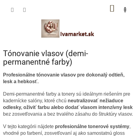
Prejsť
IVAMARKET poradca
NÁKU
na
obsah
Pomoc s výberom profesionálnej vlasovej kozmetiky 🙂
KOŠÍK
Tónovanie vlasov (demi-
permanentné farby)
Profesionálne tónovanie vlasov pre dokonalý odtieň,
lesk a hebkosť.
Demi-permanentné farby a tonery sú ideálnym riešením pre
kadernícke salóny, ktoré chcú
neutralizovať nežiaduce
odlesky, oživiť farbu alebo dodať vlasom intenzívny lesk
bez zosvetľovania a bez trvalého zásahu do štruktúry vlasov.
V tejto kategórii nájdete
profesionálne tonerové systémy
,
vhodné po farbení, zosvetľovaní aj ako samostatnú gloss