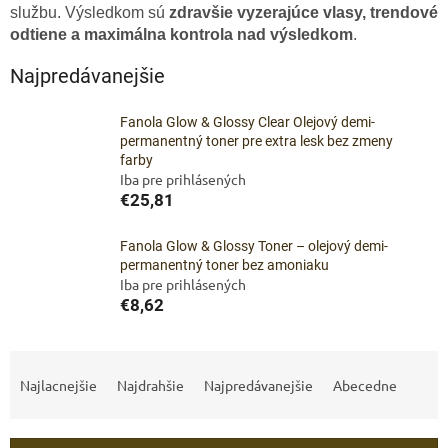
službu. Výsledkom sú
zdravšie vyzerajúce vlasy, trendové
odtiene a maximálna kontrola nad výsledkom
.
Najpredávanejšie
Fanola Glow & Glossy Clear Olejový demi-
permanentný toner pre extra lesk bez zmeny
farby
Iba pre prihlásených
€25,81
Fanola Glow & Glossy Toner – olejový demi-
permanentný toner bez amoniaku
Iba pre prihlásených
€8,62
R
a
Najlacnejšie
Najdrahšie
Najpredávanejšie
Abecedne
d
e