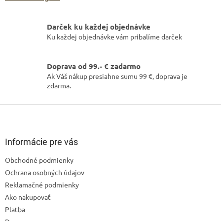
Darček ku každej objednávke
Ku každej objednávke vám pribalíme darček
Doprava od 99.- € zadarmo
Ak Váš nákup presiahne sumu 99 €, doprava je
zdarma.
Z
á
p
ä
Informácie pre vás
t
Obchodné podmienky
i
Ochrana osobných údajov
e
Reklamačné podmienky
Ako nakupovať
Platba