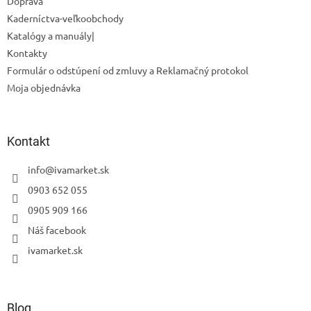
Doprava
Kaderníctva-veľkoobchody
Katalógy a manuály|
Kontakty
Formulár o odstúpení od zmluvy a Reklamačný protokol
Moja objednávka
Odoslať
Kontakt
Powered by chaterimo
info
@
ivamarket.sk
0903 652 055
0905 909 166
Náš facebook
ivamarket.sk
Blog