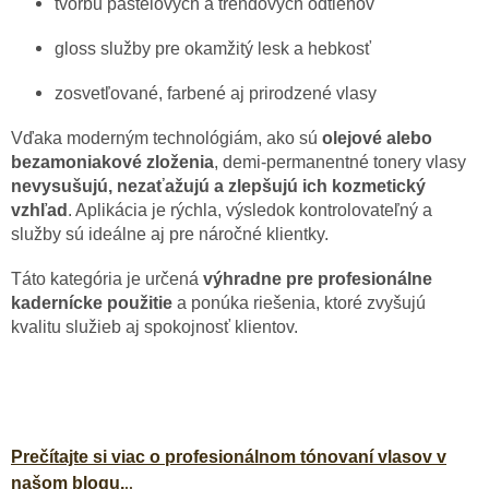
tvorbu pastelových a trendových odtieňov
gloss služby pre okamžitý lesk a hebkosť
zosvetľované, farbené aj prirodzené vlasy
Vďaka moderným technológiám, ako sú
olejové alebo
bezamoniakové zloženia
, demi-permanentné tonery vlasy
nevysušujú, nezaťažujú a zlepšujú ich kozmetický
vzhľad
. Aplikácia je rýchla, výsledok kontrolovateľný a
služby sú ideálne aj pre náročné klientky.
Táto kategória je určená
výhradne pre profesionálne
kadernícke použitie
a ponúka riešenia, ktoré zvyšujú
kvalitu služieb aj spokojnosť klientov.
Prečítajte si viac o profesionálnom tónovaní vlasov v
..
našom blogu.