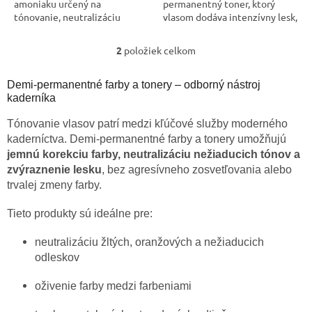
amoniaku určený na
permanentný toner, ktorý
tónovanie, neutralizáciu
vlasom dodáva intenzívny lesk,
nežiaducich odleskov a
hebkosť a zdravý vzhľad bez
dodanie intenzívneho lesku
zmeny farby alebo jej
2
položiek celkom
O
bez zosvetľovania. Ideálny po...
intenzity....
v
l
Demi-permanentné farby a tonery – odborný nástroj
á
kaderníka
d
a
Tónovanie vlasov patrí medzi kľúčové služby moderného
c
kaderníctva. Demi-permanentné farby a tonery umožňujú
i
jemnú korekciu farby, neutralizáciu nežiaducich tónov a
e
zvýraznenie lesku
, bez agresívneho zosvetľovania alebo
p
trvalej zmeny farby.
r
v
Tieto produkty sú ideálne pre:
k
y
v
neutralizáciu žltých, oranžových a nežiaducich
ý
odleskov
p
i
oživenie farby medzi farbeniami
s
u