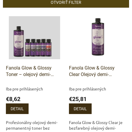
n
OTVORIŤ FILTER
i
e
V
p
ý
r
p
o
i
d
s
u
p
k
r
t
o
o
d
Fanola Glow & Glossy
Fanola Glow & Glossy
v
u
Toner – olejový demi-
Clear Olejový demi-
k
permanentný toner bez
permanentný toner pre
t
amoniaku
extra lesk bez zmeny farby
Iba pre prihlásených
Iba pre prihlásených
o
€8,62
€25,81
v
DETAIL
DETAIL
Profesionálny olejový demi-
Fanola Glow & Glossy Clear je
permanentný toner bez
bezfarebný olejový demi-