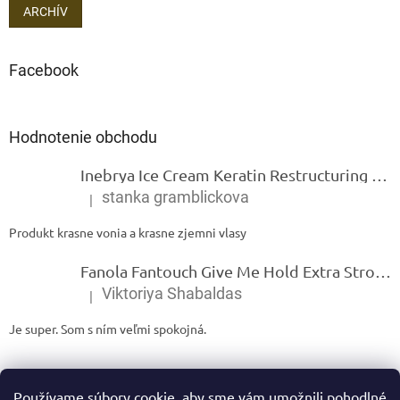
ARCHÍV
Facebook
Hodnotenie obchodu
Inebrya Ice Cream Keratin Restructuring Mask – reštrukturalizačná maska s keratínom 1000 ml
stanka gramblickova
|
Hodnotenie produktu je 5 z 5 hviezdičiek.
Produkt krasne vonia a krasne zjemni vlasy
Fanola Fantouch Give Me Hold Extra Strong Fluid Gel - Extra silný rýchloschnúci tekutý gel 250 ml
Viktoriya Shabaldas
|
Hodnotenie produktu je 5 z 5 hviezdičiek.
Je super. Som s ním veľmi spokojná.
Používame súbory cookie, aby sme vám umožnili pohodlné