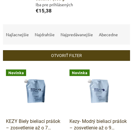
Iba pre prihlásených
€15,38
R
a
Najlacnejšie
Najdrahšie
Najpredávanejšie
Abecedne
d
e
n
OTVORIŤ FILTER
i
e
V
p
Novinka
Novinka
ý
r
p
o
i
d
s
u
p
k
r
t
o
o
d
KEZY Biely bieliací prášok
Kezy- Modrý bieliací prášok
v
u
– zosvetlenie až o 7
– zosvetlenie až o 9