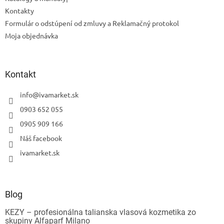
Kontakty
Formulár o odstúpení od zmluvy a Reklamačný protokol
Moja objednávka
Kontakt
info
@
ivamarket.sk
0903 652 055
0905 909 166
Náš facebook
Odoslať
ivamarket.sk
Powered by chaterimo
Blog
KEZY – profesionálna talianska vlasová kozmetika zo
skupiny Alfaparf Milano