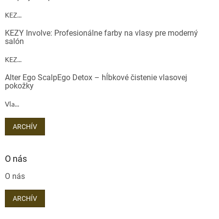
KEZ...
KEZY Involve: Profesionálne farby na vlasy pre moderný
salón
KEZ...
Alter Ego ScalpEgo Detox – hĺbkové čistenie vlasovej
pokožky
Vla...
ARCHÍV
O nás
O nás
ARCHÍV