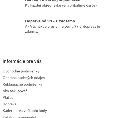
r
v
Ku každej objednávke vám pribalíme darček
k
y
v
Doprava od 99.- € zadarmo
ý
Ak Váš nákup presiahne sumu 99 €, doprava je
p
zdarma.
i
s
Z
u
á
p
ä
Informácie pre vás
t
Obchodné podmienky
i
Ochrana osobných údajov
e
Reklamačné podmienky
Ako nakupovať
Platba
Doprava
Kaderníctva-veľkoobchody
Katalógy a manuály|