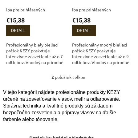
k
odtieňov (500 g)
odtieňov (500 g
t
Iba pre prihlásených
Iba pre prihlásených
o
€15,38
€15,38
v
DETAIL
DETAIL
Profesionálny biely bieliací
Profesionálny modrý bieliací
prášok KEZY poskytuje
prášok KEZY poskytuje
intenzívne zosvetlenie až o 7
intenzívne zosvetlenie až o 9
odtieňov. Vhodný na prírodné
odtieňov. Vhodný na prírodné
aj farbené vlasy, zabezpečuje
aj farbené vlasy, zabezpečuje
rovnomerné odfarbenie bez
rovnomerné odfarbenie bez
2
položiek celkom
O
žltých...
žltých...
v
l
V tejto kategórii nájdete profesionálne produkty KEZY
á
určené na zosvetľovanie vlasov, melír a odfarbovanie.
d
Správna technika a kvalitné produkty sú základom
a
bezpečného zosvetlenia a prípravy vlasov na ďalšie
c
farbenie alebo tónovanie.
i
e
p
Darček ku každej objednávke