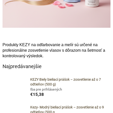
Produkty KEZY na odfarbovanie a melír sú určené na
profesionálne zosvetlenie vlasov s dôrazom na šetrnosť a
kontrolovaný výsledok.
Najpredávanejšie
KEZY Biely bieliací prášok – zosvetlenie až o 7
odtieňov (500 g)
Iba pre prihlásených
€15,38
Kezy- Modrý bieliací prášok – zosvetlenie až o 9
odtieňov (500 g