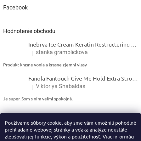
Facebook
Hodnotenie obchodu
Inebrya Ice Cream Keratin Restructuring Mask – reštrukturalizačná maska s keratínom 1000 ml
stanka gramblickova
|
Hodnotenie produktu je 5 z 5 hviezdičiek.
Produkt krasne vonia a krasne zjemni vlasy
Fanola Fantouch Give Me Hold Extra Strong Fluid Gel - Extra silný rýchloschnúci tekutý gel 250 ml
Viktoriya Shabaldas
|
Hodnotenie produktu je 5 z 5 hviezdičiek.
Je super. Som s ním veľmi spokojná.
Používame súbory cookie, aby sme vám umožnili pohodlné
prehliadanie webovej stránky a vďaka analýze neustále
zlepšovali jej funkcie, výkon a použiteľnosť.
Viac informácií