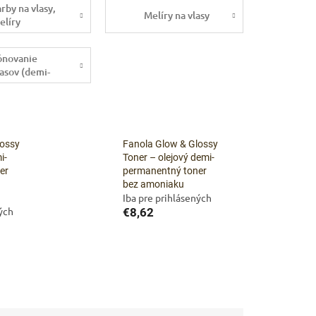
arby na vlasy,
Melíry na vlasy
elíry
ónovanie
lasov (demi-
ermanentné
arby)
lossy
Fanola Glow & Glossy
i-
Toner – olejový demi-
er
permanentný toner
bez amoniaku
Iba pre prihlásených
ných
€8,62