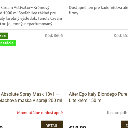
a Cream Activator– Krémový
Dostupné len pre kaderníctva al
d 1000 ml Spoľahlivý základ pre
firmy.
lý farebný výsledok. Fanola Cream
ator je jemný, neparfumovaný
ý peroxid určený na...
Kód:
8606
Kód:
55
nka
nerácia
Absolute Spray Mask 18v1 –
Alter Ego Italy Blondego Pure 
lachová maska v spreji 200 ml
Lite krém 150 ml
Absolute Spray Mask 18v1 200
Momentálne nedostupné
Iba pre pri
18 účinkov v jednom kroku
DETAIL
D