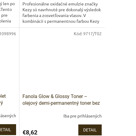
ý len po
Profesionálne oxidačné emulzie značky
Y.Tento
Kezy sú navrhnuté pre dokonalý výsledok
 pre
farbenia a zosvetľovania vlasov. V
olenia
kombinácii s permanentnou farbou Kezy
Involve alebo bieliacim...
1098996
Kód:
9717/T02
let
Fanola Glow & Glossy Toner –
vý
olejový demi-permanentný toner bez
om 1000
amoniaku
hlásených
Iba pre prihlásených
ETAIL
DETAIL
€8,62