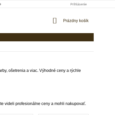
EKLAMAČNÉ PODMIENKY
AKO NAKUPOVAŤ
Prihlásenie
PLATBA
DOP
NÁKUPNÝ
Prázdny košík
KOŠÍK
rby, ošetrenia a viac. Výhodné ceny a rýchle
ste videli profesionálne ceny a mohli nakupovať.