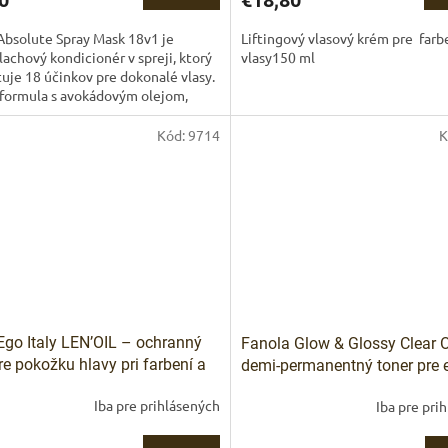
0
€18,80
Absolute Spray Mask 18v1 je
Liftingový vlasový krém pre far
achový kondicionér v spreji, ktorý
vlasy150 ml
uje 18 účinkov pre dokonalé vlasy.
 formula s avokádovým olejom,
vou vodou,...
Kód:
9714
K
 Ego Italy LEN’OIL – ochranný
Fanola Glow & Glossy Clear O
pre pokožku hlavy pri farbení a
demi-permanentný toner pre 
tľovaní
lesk bez zmeny farby
Iba pre prihlásených
Iba pre pri