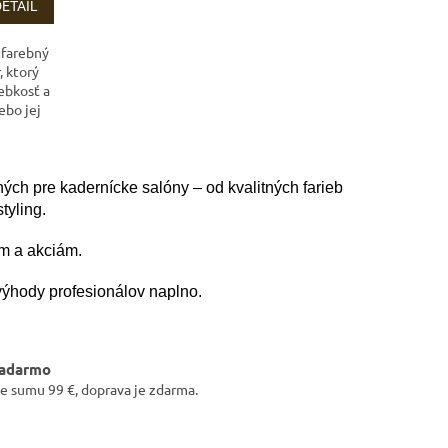
DETAIL
zfarebný
 ktorý
ebkosť a
ebo jej
ných pre kadernícke salóny – od kvalitných farieb
tyling.
ám a akciám.
výhody profesionálov naplno.
zadarmo
e sumu 99 €, doprava je zdarma.