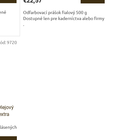
€22,57
bené
Odfarbovací prášok fialový 500 g
Dostupné len pre kaderníctva alebo firmy
.
ód:
9720
lejový
extra
hlásených