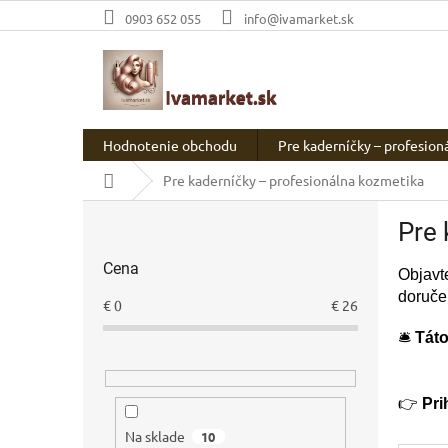
Prejsť
0903 652 055
info@ivamarket.sk
na
obsah
Hodnotenie obchodu
Pre kaderníčky – profesion
Domov
Pre kaderníčky – profesionálna kozmetika
B
Pre 
o
č
Cena
n
Objavt
ý
doruče
€
0
€
26
p
🛎
Táto
a
n
e
👉
Pri
l
Na sklade
10