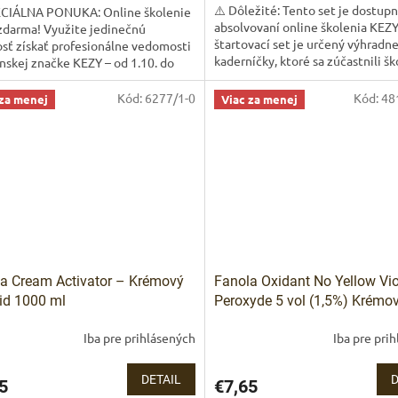
⚠️ Dôležité: Tento set je dostupn
ECIÁLNA PONUKA: Online školenie
absolvovaní online školenia KEZ
zdarma! Využite jedinečnú
štartovací set je určený výhradne
sť získať profesionálne vedomosti
kaderníčky, ktoré sa zúčastnili šk
anskej značke KEZY – od 1.10. do
na značku KEZY.👉...
2025 úplne bez poplatku.
Kód:
6277/1-0
Kód:
48
 za menej
Viac za menej
a Cream Activator – Krémový
Fanola Oxidant No Yellow Vio
id 1000 ml
Peroxyde 5 vol (1,5%) Krémo
peroxid s fialovým pigment
Iba pre prihlásených
Iba pre pri
ml
DETAIL
D
5
€7,65