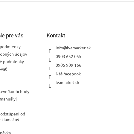
p
i
s
u
ie pre vás
Kontakt
podmienky
info
@
ivamarket.sk
obných údajov
0903 652 055
é podmienky
0905 909 166
ovať
Náš facebook
ivamarket.sk
a-veľkoobchody
 manuály|
 odstúpení od
Reklamačný
dnávka