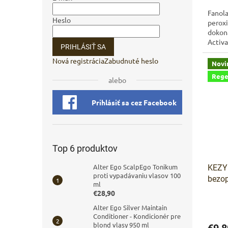
Fanol
Heslo
peroxi
dokona
Activ
PRIHLÁSIŤ SA
krémov
Nová registrácia
Zabudnuté heslo
Novi
Rege
alebo
Prihlásiť sa cez Facebook
Top 6 produktov
Alter Ego ScalpEgo Tonikum
KEZY 
proti vypadávaniu vlasov 100
bezop
ml
Kezy 
€28,90
ml – 
Alter Ego Silver Maintain
Conditioner - Kondicionér pre
blond vlasy 950 ml