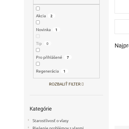
Akcia
2
Novinka
1
Tip
0
Najpr
Pro přihlášené
7
Regenerácia
1
ROZBALIŤ FILTER
Preskočiť
Kategórie
kategórie
Starostlivosť o vlasy
Riešenie problémov s vlasmi
R