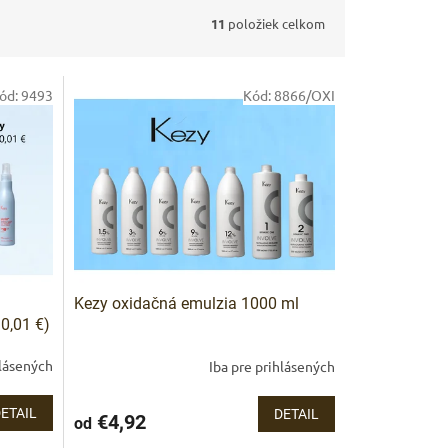
11
položiek celkom
ód:
9493
Kód:
8866/OXI
Kezy oxidačná emulzia 1000 ml
0,01 €)
hlásených
Iba pre prihlásených
ARKET poradca
výberom profesionálnej vlasovej kozmetiky 🙂
ETAIL
DETAIL
€4,92
od