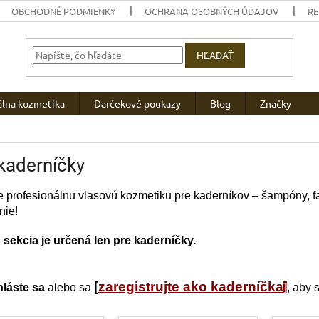
OBCHODNÉ PODMIENKY
OCHRANA OSOBNÝCH ÚDAJOV
R
HĽADAŤ
álna kozmetika
Darčekové poukazy
Blog
Značky
kaderníčky
e profesionálnu vlasovú kozmetiku pre kaderníkov – šampóny, fa
nie!
 sekcia je určená len pre kaderníčky.
[
zaregistrujte ako kaderníčka
hláste sa
alebo sa
]
, aby 