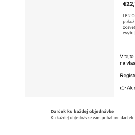
€22,
LEN’OI
pokožk
zosvet
zvyšuj
výsle
V tejto
na vlas
Regist
👉 Ak 
Darček ku každej objednávke
Ku každej objednávke vám pribalíme darček