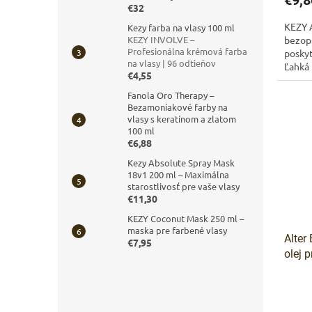
€9,8
€32
KEZY 
Kezy farba na vlasy 100 ml
KEZY INVOLVE –
bezopl
Profesionálna krémová farba
poskyt
na vlasy | 96 odtieňov
Ľahká
€4,55
kokoso
Fanola Oro Therapy –
Bezamoniakové farby na
vlasy s keratínom a zlatom
100 ml
€6,88
Kezy Absolute Spray Mask
18v1 200 ml – Maximálna
starostlivosť pre vaše vlasy
€11,30
KEZY Coconut Mask 250 ml –
maska pre farbené vlasy
Alter
€7,95
olej 
zosve