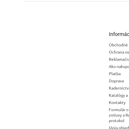
Z
á
p
ä
t
Informác
i
e
Obchodné 
Ochrana os
Reklamačn
Ako nakup
Platba
Doprava
Kaderníctv
Katalógy a
Kontakty
Formulár o
zmluvy a 
protokol
Moja obje