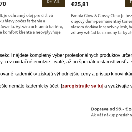
DETAIL
70
€25,81
L je ochranný olej pre citlivú
Fanola Glow & Glossy Clear je be
u hlavy počas farbenia a
olejový demi-permanentný toner,
ľovania. Vytvára ochrannú bariéru,
vlasom dodáva intenzívny lesk, h
e komfort klienta a neovplyvňuje
zdravý vzhľad bez zmeny farby al
dok chemického procesu.
intenzity....
O
v
 sekcii nájdete kompletný výber profesionálnych produktov urče
l
y, cez oxidačné emulzie, trvalé, až po špeciálnu starostlivosť a s
á
d
a
rované kaderníčky získajú výhodnejšie ceny a prístup k novink
c
i
ešte nemáte kadernícky účet,
[
zaregistrujte sa tu
]
a využívajte 
e
p
r
v
Doprava od 99.- € 
k
Ak Váš nákup presiahn
y
v
ý