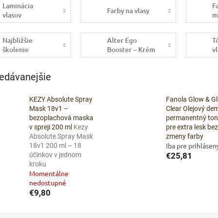
Laminácia
F
Farby na vlasy
vlasov
m
Najbližšie
Alter Ego
T
školenie
Booster – Krém
v
na zvýraznenie
p
farby vlasov
f
edávanejšie
KEZY Absolute Spray
Fanola Glow & G
Mask 18v1 –
Clear Olejový dem
bezoplachová maska
permanentný ton
v spreji 200 ml
Kezy
pre extra lesk bez
Absolute Spray Mask
zmeny farby
Iba pre prihláse
18v1 200 ml – 18
účinkov v jednom
€25,81
kroku
Momentálne
nedostupné
€9,80