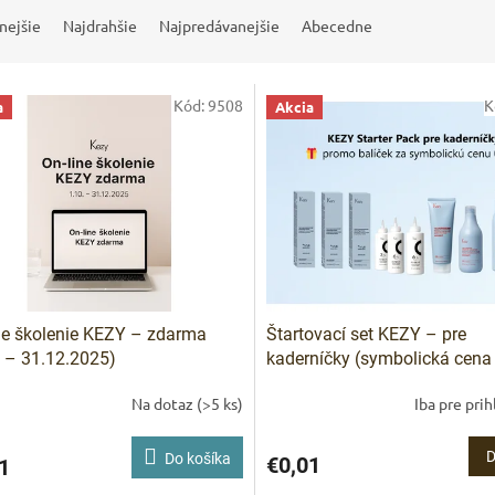
nejšie
Najdrahšie
Najpredávanejšie
Abecedne
Kód:
9508
K
a
Akcia
ne školenie KEZY – zdarma
Štartovací set KEZY – pre
. – 31.12.2025)
kaderníčky (symbolická cena 
Na dotaz
(>5 ks)
Iba pre pri
IVAM
Pomoc s 
D
Do košíka
€0,01
1