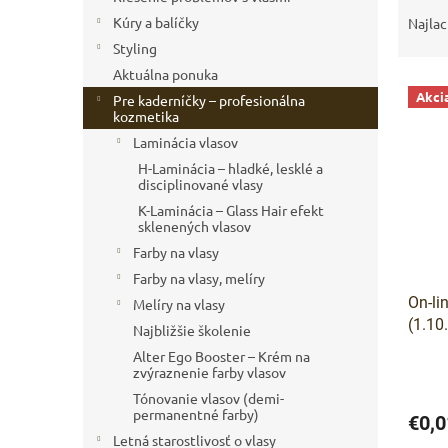
a
Kúry a balíčky
Najlac
d
Styling
e
Aktuálna ponuka
V
n
Akci
Pre kaderníčky – profesionálna
ý
i
kozmetika
p
e
Laminácia vlasov
i
p
H-Laminácia – hladké, lesklé a
s
r
disciplinované vlasy
p
o
K-Laminácia – Glass Hair efekt
r
d
sklenených vlasov
o
u
Farby na vlasy
d
k
Farby na vlasy, melíry
u
t
On-li
k
Melíry na vlasy
o
(1.10
t
v
Najbližšie školenie
o
Alter Ego Booster – Krém na
v
zvýraznenie farby vlasov
Tónovanie vlasov (demi-
permanentné farby)
€0,0
Letná starostlivosť o vlasy