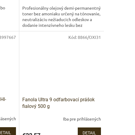
ebo
Profesionálny olejový demi-permanentný
toner bez amoniaku určený na tónovanie,
neutralizáciu nežiaducich odleskov a
dodanie intenzívneho lesku bez
zosvetľovania. Ideálny po...
3997667
Kód:
8866/OXI31
HI-
Fanola Ultra 9 odfarbovací prášok
fialový 500 g
hlásených
Iba pre prihlásených
ETAIL
DETAIL