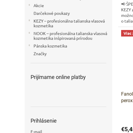
📢 ŠP
Akcie
KEZY 
Darčekové poukazy
možno
o tali
KEZY – profesionálna talianska vlasová
kozmetika
31.12.
Viac
NOOK – profesionálna talianska vlasová
kozmetika inšpirovaná prírodou
Pánska kozmetika
Značky
Prijímame online platby
Fanol
perox
Prihlásenie
€5,4
E-mail