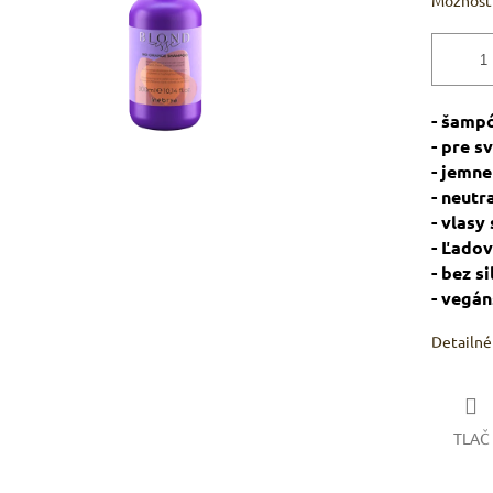
Možnosti
- šamp
- pre s
- jemne
- neutr
- vlasy
- Ľado
- bez s
- vegá
Detailné
TLAČ