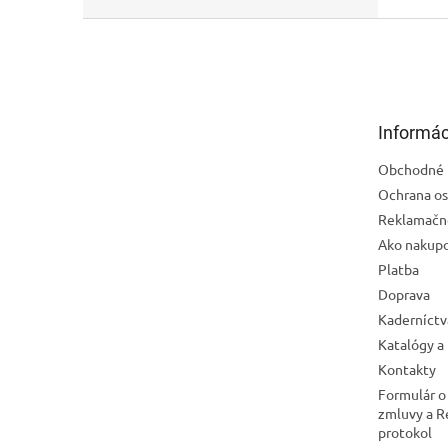
Z
á
p
ä
t
Informác
i
e
Obchodné 
Ochrana os
Reklamačn
Ako nakup
Platba
Doprava
Kaderníctv
Katalógy a
Kontakty
Formulár o
zmluvy a 
protokol