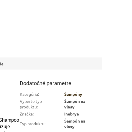
ie
Dodatočné parametre
Kategória
:
Šampóny
Vyberte typ
Šampón na
produktu
:
vlasy
Značka
:
Inebrya
e Shampoo
Šampón na
Typ produktu
:
vlasy
izuje