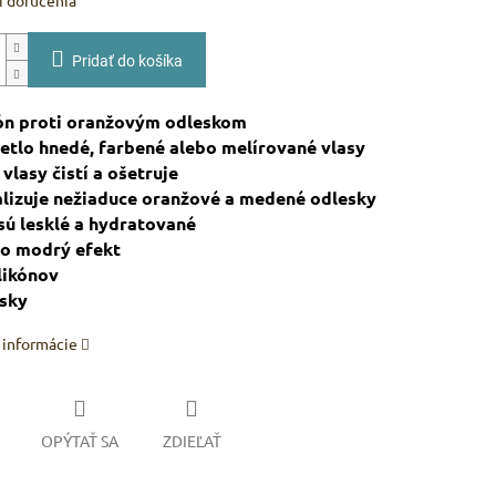
 doručenia
Pridať do košíka
ón proti oranžovým odleskom
vetlo hnedé, farbené alebo melírované vlasy
 vlasy čistí a ošetruje
alizuje nežiaduce oranžové a medené odlesky
 sú lesklé a hydratované
vo modrý efekt
ilikónov
nsky
 informácie
OPÝTAŤ SA
ZDIEĽAŤ