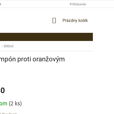
EKLAMAČNÉ PODMIENKY
AKO NAKUPOVAŤ
Prihlásenie
PLATBA
DOP
NÁKUPNÝ
Prázdny košík
KOŠÍK
 - 300ml
mpón proti oranžovým
30
ová
dom
(2 ks)