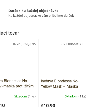
Darček ku každej objednávke
Ku každej objednávke vám pribalíme darček
IVAM
iaci tovar
Pomoc s 
Kód:
8326/8.95
Kód:
8866/OXI33
ya Blondesse No-
Inebrya Blondesse No-
w -maska proti žltým
Yellow Mask – Maska
kom - 1000 ml
proti žltým tónom 250 ml
Skladom
(1 ks)
Skladom
(1 ks)
10
€10,90