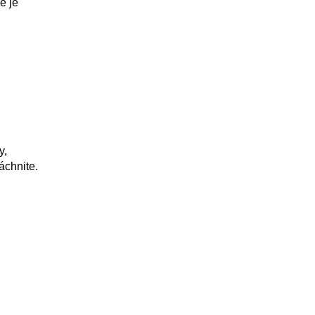
e je
y,
áchnite.