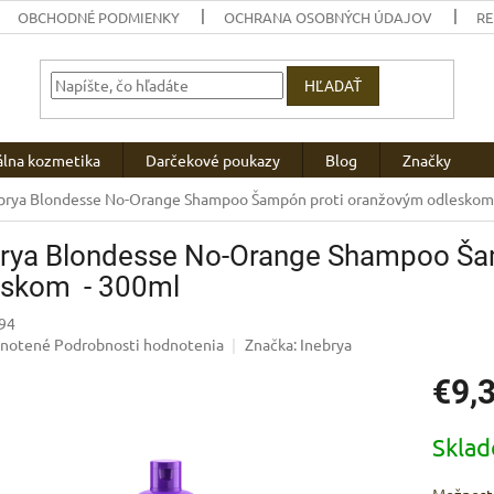
OBCHODNÉ PODMIENKY
OCHRANA OSOBNÝCH ÚDAJOV
R
HĽADAŤ
álna kozmetika
Darčekové poukazy
Blog
Značky
brya Blondesse No-Orange Shampoo Šampón proti oranžovým odleskom
brya Blondesse No-Orange Shampoo Ša
eskom - 300ml
94
rné
notené
Podrobnosti hodnotenia
Značka:
Inebrya
enie
€9,
u
Jednotk
Skla
cena:
iek.