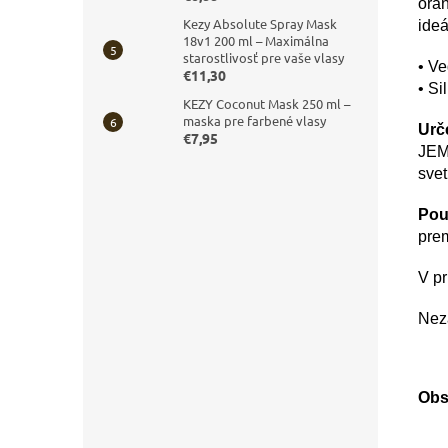
ora
Kezy Absolute Spray Mask
ideá
18v1 200 ml – Maximálna
starostlivosť pre vaše vlasy
• V
€11,30
• Si
KEZY Coconut Mask 250 ml –
maska pre farbené vlasy
Urč
€7,95
JEM
svet
Pou
prem
V pr
Nez
Obs