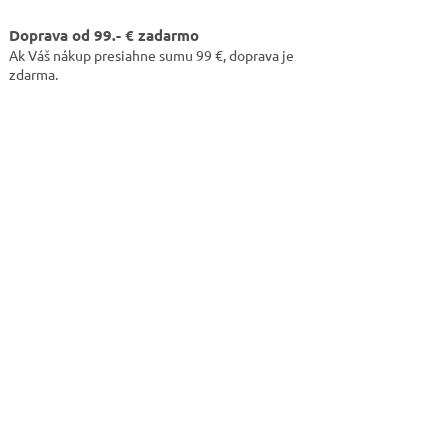
Doprava od 99.- € zadarmo
Ak Váš nákup presiahne sumu 99 €, doprava je
zdarma.
ARKET poradca
výberom profesionálnej vlasovej kozmetiky 🙂