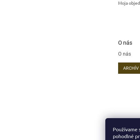
Moja obje
O nás
O nás
ARCHÍV
Používame s
pohodlné pr