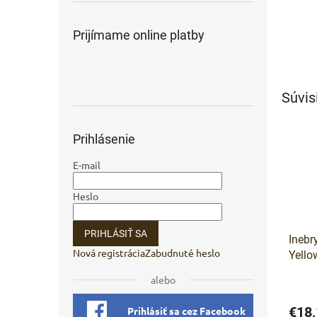
Prijímame online platby
Súvis
Prihlásenie
E-mail
Heslo
PRIHLÁSIŤ SA
Inebr
Nová registrácia
Zabudnuté heslo
Yello
odles
alebo
€18,
Prihlásiť sa cez Facebook