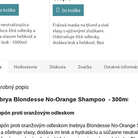
o košíka
Do košíka
neutralizujúca
Fialová maska na blond a sivé
uce žlté odlesky a
vlasy s výživnými zložkami.
a vlasom hebkosť a
Odstraňuje žlté odlesky,
ý lesk - 1000ml
dodáva lesk a hebkosť. Bez
parafínu a sulfátov. 250 ml.
s
Hodnotenie
Diskusia
Značka
Ostatné informác
robný popis
ebrya Blondesse No-Orange Shampoo - 300m
l
pón proti oranžovým odleskom
pón proti oranžovým odleskom Inebrya Blondesse No-Orang
í a ošetruje vlasy, dodáva im lesk a hydratáciu a súčasne neutral