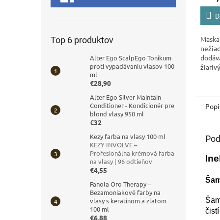
D
Maska 
Top 6 produktov
nežiad
dodáv
Alter Ego ScalpEgo Tonikum
proti vypadávaniu vlasov 100
žiariv
ml
€28,90
Alter Ego Silver Maintain
Conditioner - Kondicionér pre
Popi
blond vlasy 950 ml
€32
Kezy farba na vlasy 100 ml
Pod
KEZY INVOLVE –
Profesionálna krémová farba
In
na vlasy | 96 odtieňov
€4,55
Šam
Fanola Oro Therapy –
Bezamoniakové farby na
Šam
vlasy s keratínom a zlatom
100 ml
čist
€6,88