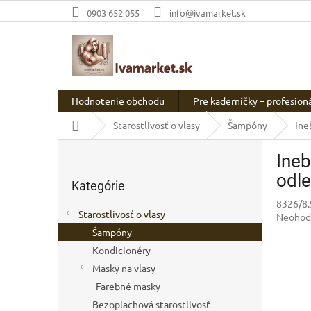
Prejsť
0903 652 055
info@ivamarket.sk
na
obsah
Hodnotenie obchodu
Pre kaderníčky – profesion
Domov
Starostlivosť o vlasy
Šampóny
Ine
B
Ine
o
Preskočiť
č
odl
Kategórie
kategórie
n
8326/8.
ý
Starostlivosť o vlasy
Prieme
Neohod
p
hodnot
Šampóny
a
produkt
Kondicionéry
n
je
e
Masky na vlasy
0,0
l
z
Farebné masky
5
Bezoplachová starostlivosť
hviezdič