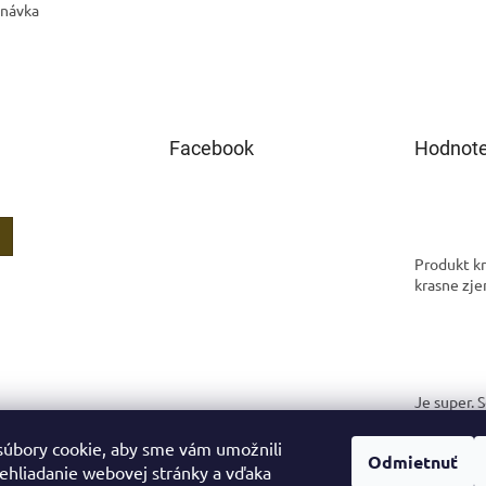
dnávka
Facebook
Hodnote
Produkt kr
krasne zje
Je super. 
spokojná.
úbory cookie, aby sme vám umožnili
Odmietnuť
ehliadanie webovej stránky a vďaka