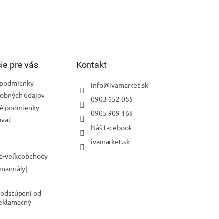
ie pre vás
Kontakt
podmienky
info
@
ivamarket.sk
obných údajov
0903 652 055
é podmienky
0905 909 166
ovať
Náš facebook
ivamarket.sk
a-veľkoobchody
 manuály|
 odstúpení od
Reklamačný