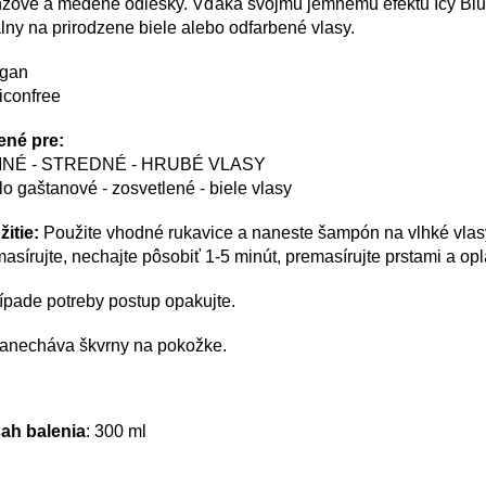
nžové a medené odlesky. Vďaka svojmu jemnému efektu Icy Blu
lny na prirodzene biele alebo odfarbené vlasy.
egan
liconfree
ené pre:
NÉ - STREDNÉ - HRUBÉ VLASY
lo gaštanové - zosvetlené - biele vlasy
žitie:
Použite vhodné rukavice a naneste šampón na vlhké vlas
asírujte, nechajte pôsobiť 1-5 minút, premasírujte prstami a opl
ípade potreby postup opakujte.
anecháva škvrny na pokožke.
ah balenia
: 300 ml