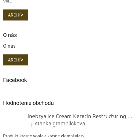
Vla...
ARCHÍV
O nás
O nás
ARCHÍV
Facebook
Hodnotenie obchodu
Inebrya Ice Cream Keratin Restructuring Mask – reštrukturalizačná maska s keratínom 1000 ml
stanka gramblickova
|
Hodnotenie produktu je 5 z 5 hviezdičiek.
Produkt krasne vonia a krasne zjemni vlasy