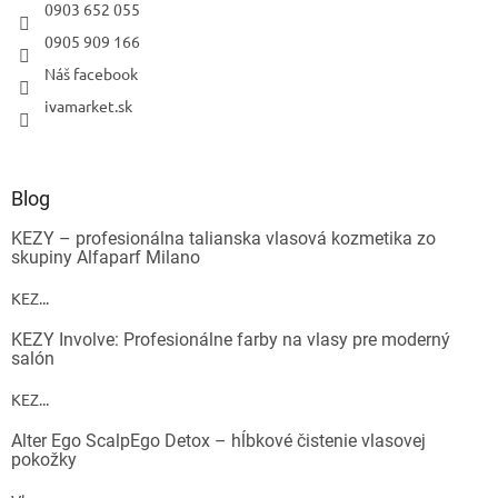
0903 652 055
0905 909 166
Náš facebook
ivamarket.sk
Blog
KEZY – profesionálna talianska vlasová kozmetika zo
skupiny Alfaparf Milano
KEZ...
KEZY Involve: Profesionálne farby na vlasy pre moderný
salón
KEZ...
Alter Ego ScalpEgo Detox – hĺbkové čistenie vlasovej
pokožky