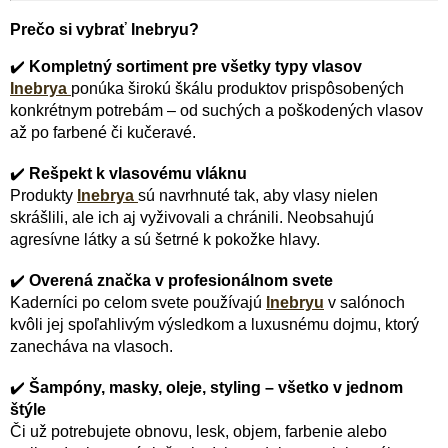
Prečo si vybrať Inebryu?
✔️
Kompletný sortiment pre všetky typy vlasov
Inebrya
ponúka širokú škálu produktov prispôsobených
konkrétnym potrebám – od suchých a poškodených vlasov
až po farbené či kučeravé.
✔️
Rešpekt k vlasovému vláknu
Produkty
Inebrya
sú navrhnuté tak, aby vlasy nielen
skrášlili, ale ich aj vyživovali a chránili. Neobsahujú
agresívne látky a sú šetrné k pokožke hlavy.
✔️
Overená značka v profesionálnom svete
Kaderníci po celom svete používajú
Inebryu
v salónoch
kvôli jej spoľahlivým výsledkom a luxusnému dojmu, ktorý
zanecháva na vlasoch.
✔️
Šampóny, masky, oleje, styling – všetko v jednom
štýle
Či už potrebujete obnovu, lesk, objem, farbenie alebo