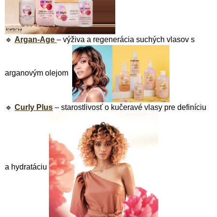
🔹
Argan-Age
– výživa a regenerácia suchých vlasov s
arganovým olejom
🔹
Curly Plus
– starostlivosť o kučeravé vlasy pre definíciu
a hydratáciu