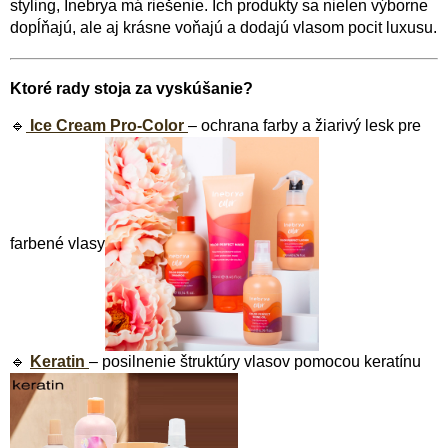
styling, Inebrya má riešenie. Ich produkty sa nielen výborne
dopĺňajú, ale aj krásne voňajú a dodajú vlasom pocit luxusu.
Ktoré rady stoja za vyskúšanie?
🔹
Ice Cream Pro-Color
– ochrana farby a žiarivý lesk pre
farbené vlasy
🔹
Keratin
– posilnenie štruktúry vlasov pomocou keratínu