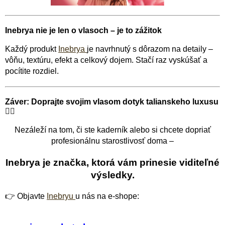
Inebrya nie je len o vlasoch – je to zážitok
Každý produkt
Inebrya
je navrhnutý s dôrazom na detaily –
vôňu, textúru, efekt a celkový dojem. Stačí raz vyskúšať a
pocítite rozdiel.
Záver: Doprajte svojim vlasom dotyk talianskeho luxusu
💆‍♀️
Nezáleží na tom, či ste kaderník alebo si chcete dopriať
profesionálnu starostlivosť doma –
Inebrya je značka, ktorá vám prinesie viditeľné
výsledky.
👉 Objavte
Inebryu
u nás na e-shope: