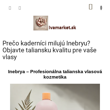
Prejsť
IVAMARKET poradca
NÁKU
na
obsah
Pomoc s výberom profesionálnej vlasovej kozmetiky 🙂
KOŠÍK
Prečo kaderníci milujú Inebryu?
Objavte taliansku kvalitu pre vaše
vlasy
Inebrya – Profesionálna talianska vlasová
kozmetika