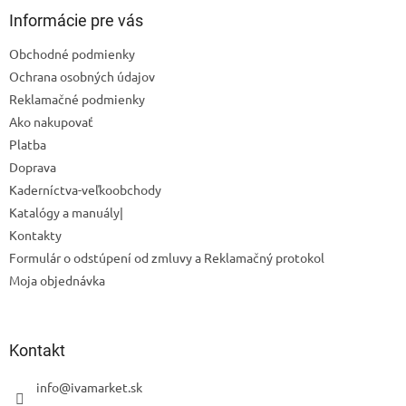
p
ä
Informácie pre vás
t
Obchodné podmienky
i
Ochrana osobných údajov
e
Reklamačné podmienky
Ako nakupovať
Platba
Doprava
Odoslať
Kaderníctva-veľkoobchody
Powered by chaterimo
Katalógy a manuály|
Kontakty
Formulár o odstúpení od zmluvy a Reklamačný protokol
Moja objednávka
Kontakt
info
@
ivamarket.sk