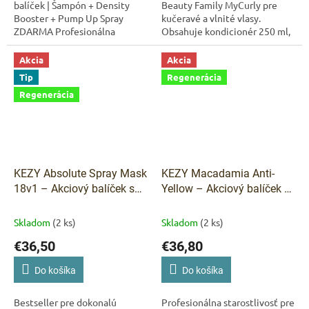
balíček | Šampón + Density
Beauty Family MyCurly pre
Booster + Pump Up Spray
kučeravé a vlnité vlasy.
ZDARMA Profesionálna
Obsahuje kondicionér 250 ml,
starostlivosť pre silnejšie a
Sorbet Fluid Leave-In 125 ml a
hustejšie vlasy Doprajte
šampón 250 ml zdarma.
Akcia
Akcia
svojim vlasom intenzívnu...
Ideálny na hydratáciu,...
Tip
Regenerácia
Regenerácia
KEZY Absolute Spray Mask
KEZY Macadamia Anti-
18v1 – Akciový balíček s
Yellow – Akciový balíček s
Coconut Mask ZDARMA
darčekom ZDARMA
Skladom
(2 ks)
Skladom
(2 ks)
€36,50
€36,80
Do košíka
Do košíka
Bestseller pre dokonalú
Profesionálna starostlivosť pre