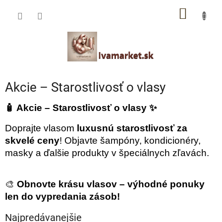
Prejsť
IVAMARKET poradca
NÁKU
na
obsah
Pomoc s výberom profesionálnej vlasovej kozmetiky 🙂
KOŠÍK
Akcie – Starostlivosť o vlasy
🧴 Akcie – Starostlivosť o vlasy ✨
Doprajte vlasom
luxusnú starostlivosť za
skvelé ceny
! Objavte šampóny, kondicionéry,
masky a ďalšie produkty v špeciálnych zľavách.
🎨
Obnovte krásu vlasov – výhodné ponuky
len do vypredania zásob!
Najpredávanejšie