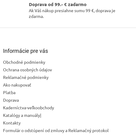
Doprava od 99.- € zadarmo
u
Ak Váš nákup presiahne sumu 99 €, doprava je
zdarma.
Z
á
p
ä
Informácie pre vás
t
Obchodné podmienky
i
Ochrana osobných údajov
e
Reklamačné podmienky
Ako nakupovať
Odoslať
Platba
Doprava
Powered by chaterimo
Kaderníctva-veľkoobchody
Katalógy a manuály|
Kontakty
Formulár o odstúpení od zmluvy a Reklamačný protokol