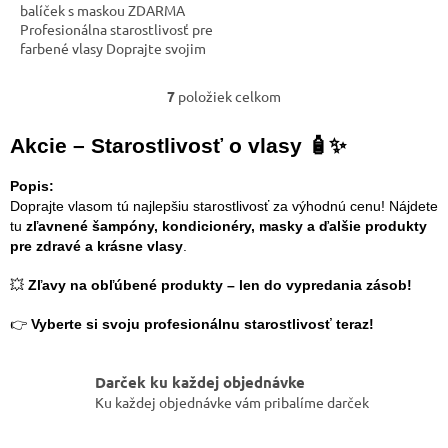
balíček s maskou ZDARMA
Profesionálna starostlivosť pre
farbené vlasy Doprajte svojim
farbeným vlasom
profesionálnu starostlivosť s
7
položiek celkom
O
radom KEZY Coconut....
v
l
Akcie – Starostlivosť o vlasy 🧴✨
á
d
Popis:
a
Doprajte vlasom tú najlepšiu starostlivosť za výhodnú cenu! Nájdete
c
tu
zľavnené šampóny, kondicionéry, masky a ďalšie produkty
i
pre zdravé a krásne vlasy
.
e
p
💥
Zľavy na obľúbené produkty – len do vypredania zásob!
r
v
👉
Vyberte si svoju profesionálnu starostlivosť teraz!
k
y
v
Darček ku každej objednávke
ý
Ku každej objednávke vám pribalíme darček
p
i
s