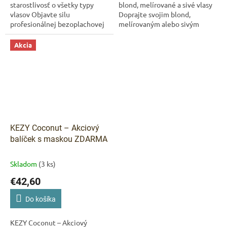
starostlivosť o všetky typy
blond, melírované a sivé vlasy
vlasov Objavte silu
Doprajte svojim blond,
profesionálnej bezoplachovej
melírovaným alebo sivým
starostlivosti s KEZY Absolute
vlasom profesionálnu
Spray Mask 18v1. Táto
starostlivosť s radom KEZY
Akcia
multifunkčná maska v...
Macadamia...
KEZY Coconut – Akciový
balíček s maskou ZDARMA
Skladom
(3 ks)
€42,60
Do košíka
KEZY Coconut – Akciový