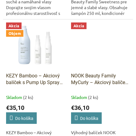
suché a namáhané vlasy
Beauty Family Sweetness pre
Doprajte svojim vlasom
jemné a slabé vlasy. Obsahuje
profesionálnu starostlivosť s
šampón 250 ml, kondicionér
radom KEZY Avocado, ktorý je
250 ml a Hair Milk Spray Leave-
určený na hydratáciu, výživu a
In 125 ml zdarma. Ideálna
Akcia
Akcia
obnovu...
voľba pre...
Objem
KEZY Bamboo – Akciový
NOOK Beauty Family
balíček s Pump Up Spray
MyCurly – Akciový balíček
zdarma
so šampónom ZDARMA
Skladom
(2 ks)
Skladom
(2 ks)
€35,10
€36,10
Do košíka
Do košíka
KEZY Bamboo – Akciový
Výhodný balíček NOOK