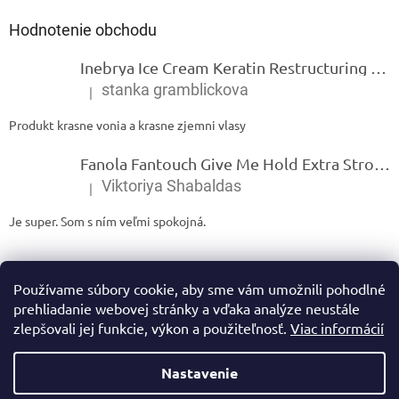
Hodnotenie obchodu
Inebrya Ice Cream Keratin Restructuring Mask – reštrukturalizačná maska s keratínom 1000 ml
stanka gramblickova
|
Hodnotenie produktu je 5 z 5 hviezdičiek.
Produkt krasne vonia a krasne zjemni vlasy
Fanola Fantouch Give Me Hold Extra Strong Fluid Gel - Extra silný rýchloschnúci tekutý gel 250 ml
Viktoriya Shabaldas
|
Hodnotenie produktu je 5 z 5 hviezdičiek.
Je super. Som s ním veľmi spokojná.
Používame súbory cookie, aby sme vám umožnili pohodlné
prehliadanie webovej stránky a vďaka analýze neustále
zlepšovali jej funkcie, výkon a použiteľnosť.
Viac informácií
Vytvoril Shoptet
Nastavenie