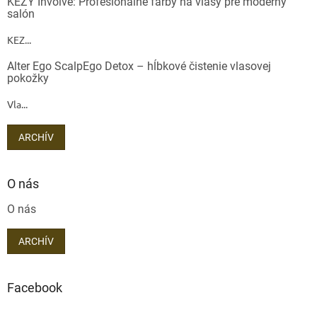
KEZY Involve: Profesionálne farby na vlasy pre moderný
salón
KEZ...
Alter Ego ScalpEgo Detox – hĺbkové čistenie vlasovej
pokožky
Vla...
ARCHÍV
O nás
O nás
ARCHÍV
Facebook