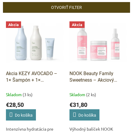
n
OTVORIŤ FILTER
i
e
V
p
Akcia
Akcia
ý
r
p
o
i
d
s
u
p
k
r
t
o
o
d
Akcia KEZY AVOCADO –
NOOK Beauty Family
v
u
1× Šampón + 1×
Sweetness – Akciový
k
Kondicionér + Maska
balíček s Hair Milk Spray
t
zdarma
ZDARMA
Skladom
(3 ks)
Skladom
(2 ks)
o
€28,50
€31,80
v
Do košíka
Do košíka
Intenzívna hydratácia pre
Výhodný balíček NOOK