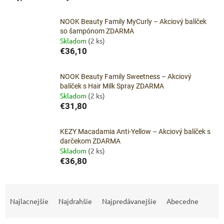
NOOK Beauty Family MyCurly – Akciový balíček
so šampónom ZDARMA
Skladom
(2 ks)
€36,10
NOOK Beauty Family Sweetness – Akciový
balíček s Hair Milk Spray ZDARMA
Skladom
(2 ks)
€31,80
KEZY Macadamia Anti-Yellow – Akciový balíček s
darčekom ZDARMA
Skladom
(2 ks)
€36,80
R
a
Najlacnejšie
Najdrahšie
Najpredávanejšie
Abecedne
d
e