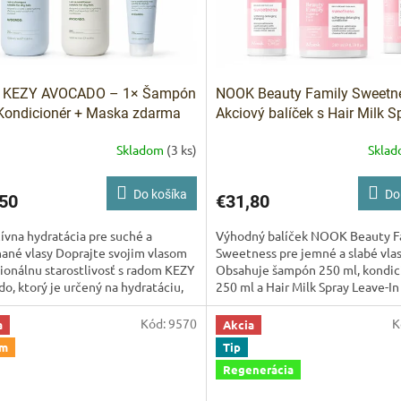
a KEZY AVOCADO – 1× Šampón
NOOK Beauty Family Sweetn
Kondicionér + Maska zdarma
Akciový balíček s Hair Milk S
ZDARMA
Skladom
(3 ks)
Skla
Do košíka
Do
50
€31,80
IVAM
ívna hydratácia pre suché a
Výhodný balíček NOOK Beauty F
Pomoc s 
ané vlasy Doprajte svojim vlasom
Sweetness pre jemné a slabé vlas
ionálnu starostlivosť s radom KEZY
Obsahuje šampón 250 ml, kondic
o, ktorý je určený na hydratáciu,
250 ml a Hair Milk Spray Leave-I
 a obnovu...
zdarma. Ideálna voľba pre...
Kód:
9570
K
a
Akcia
em
Tip
Regenerácia