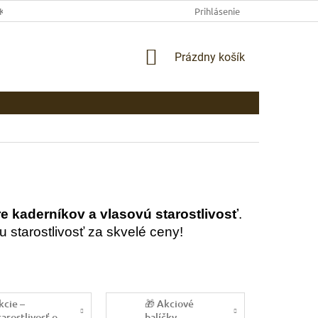
EKLAMAČNÉ PODMIENKY
AKO NAKUPOVAŤ
Prihlásenie
PLATBA
DOP
NÁKUPNÝ
Prázdny košík
KOŠÍK
re kaderníkov a vlasovú starostlivosť
.
 starostlivosť za skvelé ceny!
kcie –
🎁 Akciové
tarostlivosť o
balíčky