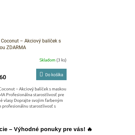
Coconut – Akciový balíček s
ou ZDARMA
Skladom
(3 ks)
Do košíka
60
oconut – Akciový balíček s maskou
 Profesionálna starostlivosť pre
é vlasy Doprajte svojim farbeným
 profesionálnu starostlivosť s
KEZY Coconut....
O
v
cie – Výhodné ponuky pre vás! 🔥
l