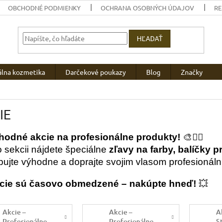
OBCHODNÉ PODMIENKY
OCHRANA OSOBNÝCH ÚDAJOV
R
HĽADAŤ
álna kozmetika
Darčekové poukazy
Blog
Značky
IE
hodné akcie na profesionálne produkty!
🎨💇‍♀️
to sekcii nájdete špeciálne
zľavy na farby, balíčky p
ujte výhodne a doprajte svojim vlasom profesionálnu
cie sú časovo obmedzené – nakúpte hneď!
💥
Akcie –
Akcie –
A
Profesionálne
Profesionálne
S