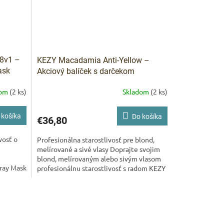
18v1 –
KEZY Macadamia Anti-Yellow –
ask
Akciový balíček s darčekom
ZDARMA
dom
(2 ks)
Skladom
(2 ks)
 košíka
Do košíka
€36,80
vosť o
Profesionálna starostlivosť pre blond,
melírované a sivé vlasy Doprajte svojim
blond, melírovaným alebo sivým vlasom
pray Mask
profesionálnu starostlivosť s radom KEZY
.
Macadamia...