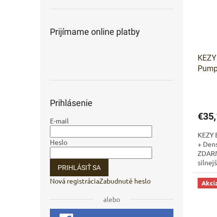
Prijímame online platby
KEZY 
Pump
Prihlásenie
€35,
E-mail
KEZY 
Heslo
+ Den
ZDARMA
silnej
PRIHLÁSIŤ SA
vlasom
Nová registrácia
Zabudnuté heslo
Akci
alebo