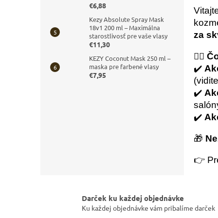
€6,88
Vitajt
Kezy Absolute Spray Mask
kozme
18v1 200 ml – Maximálna
za sk
starostlivosť pre vaše vlasy
€11,30
💇‍♀️
Čo
KEZY Coconut Mask 250 ml –
maska pre farbené vlasy
✔️
Akc
€7,95
(vidit
✔️
Ak
salóny
✔️
Akc
🎁
Ne
👉 Pr
Darček ku každej objednávke
Ku každej objednávke vám pribalíme darček