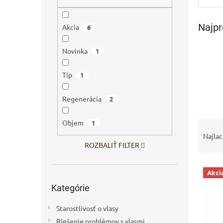
Najpr
Akcia
6
Novinka
1
Tip
1
Regenerácia
2
Objem
R
1
a
Najlac
d
ROZBALIŤ FILTER
e
V
n
Akci
ý
i
Preskočiť
Kategórie
kategórie
p
e
i
p
Starostlivosť o vlasy
s
r
p
Riešenie problémov s vlasmi
o