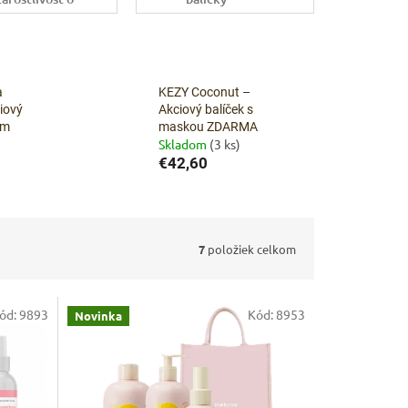
lasy
a
KEZY Coconut –
iový
Akciový balíček s
om
maskou ZDARMA
Skladom
(3 ks)
€42,60
7
položiek celkom
ód:
9893
Kód:
8953
Novinka