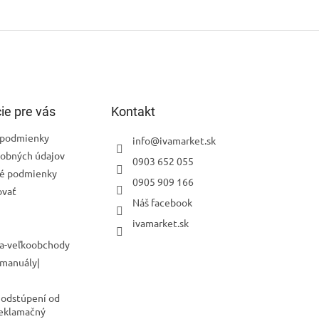
ie pre vás
Kontakt
podmienky
info
@
ivamarket.sk
obných údajov
0903 652 055
é podmienky
0905 909 166
ovať
Náš facebook
ivamarket.sk
a-veľkoobchody
 manuály|
 odstúpení od
Reklamačný