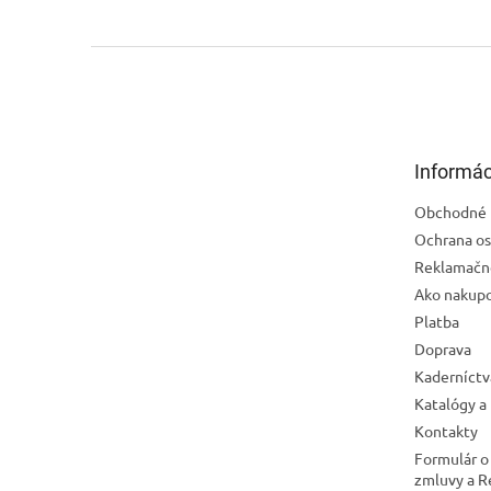
Z
á
p
ä
t
Informác
i
e
Obchodné 
Ochrana os
Reklamačn
Ako nakup
Platba
Doprava
Kaderníctv
Katalógy a
Kontakty
Formulár o
zmluvy a 