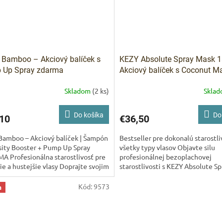
Bamboo – Akciový balíček s
KEZY Absolute Spray Mask 
 Up Spray zdarma
Akciový balíček s Coconut M
ZDARMA
Skladom
(2 ks)
Skla
Do košíka
Do
10
€36,50
Bamboo – Akciový balíček | Šampón
Bestseller pre dokonalú starostli
sity Booster + Pump Up Spray
všetky typy vlasov Objavte silu
 Profesionálna starostlivosť pre
profesionálnej bezoplachovej
šie a hustejšie vlasy Doprajte svojim
starostlivosti s KEZY Absolute S
 intenzívnu...
18v1. Táto multifunkčná maska v..
Kód:
9573
a