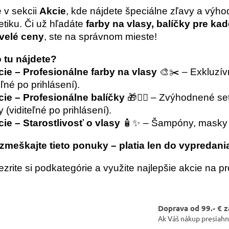
á
e v sekcii
Akcie
, kde nájdete špeciálne zľavy a výho
d
a
tiku. Či už hľadáte
farby na vlasy, balíčky pre ka
c
velé ceny
, ste na správnom mieste!
i
e
 tu nájdete?
p
r
ie – Profesionálne farby na vlasy
🎨✂️ – Exkluzív
v
eľné po prihlásení).
k
cie – Profesionálne balíčky
🎁💇‍♀️ – Zvýhodnené se
y
 (viditeľné po prihlásení).
v
ý
ie – Starostlivosť o vlasy
🧴✨ – Šampóny, masky a 
p
i
zmeškajte tieto ponuky – platia len do vypredani
s
u
ezrite si podkategórie a využite najlepšie akcie na p
Doprava od 99.- € 
Ak Váš nákup presiahn