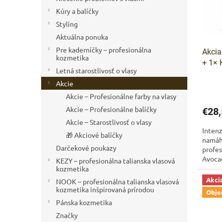
r
d
Kúry a balíčky
o
u
Styling
d
k
Aktuálna ponuka
u
t
Pre kaderníčky – profesionálna
Akci
k
o
kozmetika
+ 1× 
t
v
Letná starostlivosť o vlasy
o
Akcie
v
Akcie – Profesionálne farby na vlasy
Akcie – Profesionálne balíčky
€28,
Akcie – Starostlivosť o vlasy
Intenz
🎁 Akciové balíčky
namáh
Darčekové poukazy
profes
Avocad
KEZY – profesionálna talianska vlasová
výživu
kozmetika
Akci
NOOK – profesionálna talianska vlasová
kozmetika inšpirovaná prírodou
Obj
Pánska kozmetika
Značky