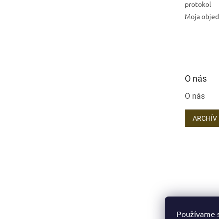
protokol
Moja obje
O nás
O nás
ARCHÍV
Používame s