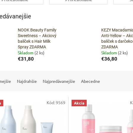
farby na vlasy
balíčky
v
edávanejšie
NOOK Beauty Family
KEZY Macadami
Sweetness – Akciový
Anti-Yellow – Akc
balíček s Hair Milk
balíček s darček
Spray ZDARMA
ZDARMA
Skladom
(2 ks)
Skladom
(2 ks)
€31,80
€36,80
nejšie
Najdrahšie
Najpredávanejšie
Abecedne
Kód:
9569
K
a
Akcia