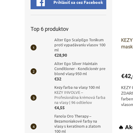
Prihlásiť sa cez Facebook
Top 6 produktov
Alter Ego ScalpEgo Tonikum
KEZY 
proti vypadávaniu vlasov 100
mask
ml
€28,90
Alter Ego Silver Maintain
Conditioner - Kondicionér pre
blond vlasy 950 ml
€42,
€32
KEZY C
Kezy farba na vlasy 100 ml
KEZY INVOLVE –
ZDARMA
Profesionálna krémová farba
farben
na vlasy | 96 odtieňov
vlasom
€4,55
radom 
Fanola Oro Therapy –
Bezamoniakové farby na
vlasy s keratínom a zlatom
🔥 Ak
100 ml