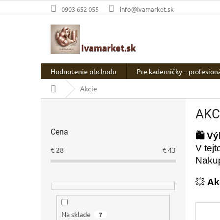
Prejsť
0903 652 055
info@ivamarket.sk
na
obsah
Hodnotenie obchodu
Pre kaderníčky – profesion
Domov
Akcie
B
AKC
o
č
Cena
n
🛍 Vý
ý
V tej
€
28
€
43
p
Nakup
a
n
💥
Ak
e
l
Na sklade
7