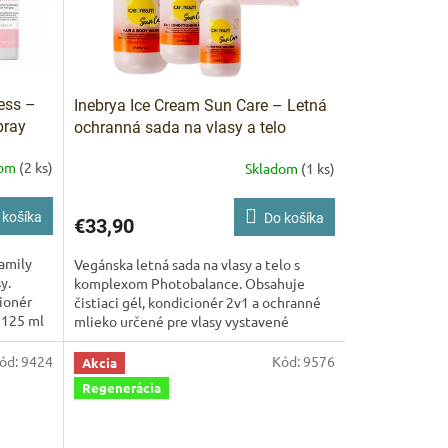
ess –
Inebrya Ice Cream Sun Care – Letná
pray
ochranná sada na vlasy a telo
dom
(2 ks)
Skladom
(1 ks)
 košíka
Do košíka
€33,90
ARKET poradca
amily
Vegánska letná sada na vlasy a telo s
výberom profesionálnej vlasovej kozmetiky 🙂
y.
komplexom Photobalance. Obsahuje
ionér
čistiaci gél, kondicionér 2v1 a ochranné
n 125 ml
mlieko určené pre vlasy vystavené
slnečnému žiareniu, chlóru...
ód:
9424
Kód:
9576
Akcia
Regenerácia