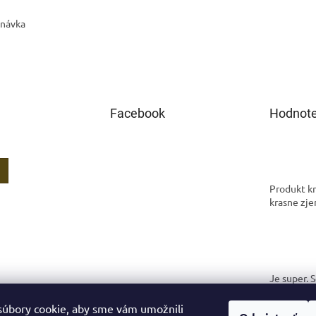
dnávka
Facebook
Hodnote
Produkt kr
krasne zje
Je super. 
spokojná.
úbory cookie, aby sme vám umožnili