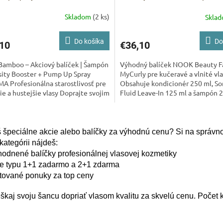
ZDARMA
Skladom
(2 ks)
Skla
Do košíka
Do
10
€36,10
Bamboo – Akciový balíček | Šampón
Výhodný balíček NOOK Beauty F
sity Booster + Pump Up Spray
MyCurly pre kučeravé a vlnité vla
 Profesionálna starostlivosť pre
Obsahuje kondicionér 250 ml, So
šie a hustejšie vlasy Doprajte svojim
Fluid Leave-In 125 ml a šampón 
 intenzívnu...
zdarma. Ideálny na hydratáciu,...
O
v
 špeciálne akcie alebo balíčky za výhodnú cenu? Si na správn
l
 kategórii nájdeš:
á
d
hodnené balíčky profesionálnej vlasovej kozmetiky
a
ie typu 1+1 zadarmo a 2+1 zdarma
c
itované ponuky za top ceny
i
e
kaj svoju šancu dopriať vlasom kvalitu za skvelú cenu. Počet
p
r
v