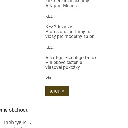
kozmetika zo skupiny
Alfaparf Milano
KEZ...
KEZY Involve:
Profesionálne farby na
vlasy pre moderný salón
KEZ...
Alter Ego ScalpEgo Detox
– hĺbkové čistenie
vlasovej pokožky
Vla...
ARCHÍV
nie obchodu
Inebrya Ice Cream Keratin Restructuring Mask – reštrukturalizačná maska s keratínom 1000 ml