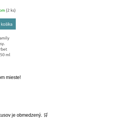
dom
(2 ks)
 košíka
amily
sy.
rbet
250 ml
om mieste!
 kusov je obmedzený. 🛒