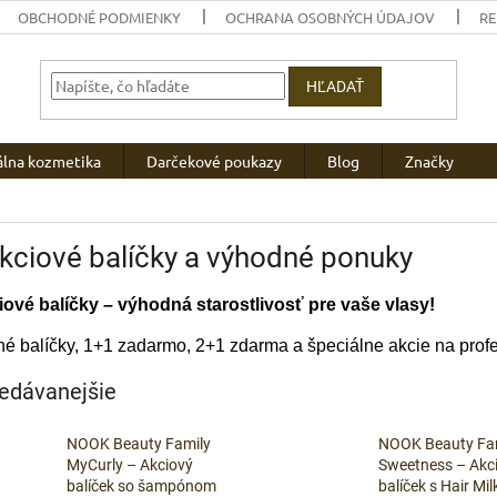
OBCHODNÉ PODMIENKY
OCHRANA OSOBNÝCH ÚDAJOV
R
HĽADAŤ
álna kozmetika
Darčekové poukazy
Blog
Značky
kciové balíčky a výhodné ponuky
ové balíčky – výhodná starostlivosť pre vaše vlasy!
é balíčky, 1+1 zadarmo, 2+1 zdarma a špeciálne akcie na prof
edávanejšie
NOOK Beauty Family
NOOK Beauty Fa
MyCurly – Akciový
Sweetness – Akc
balíček so šampónom
balíček s Hair Mil