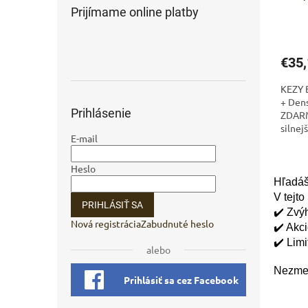
Prijímame online platby
€35,
KEZY 
+ Den
Prihlásenie
ZDARMA
silnej
E-mail
vlasom
Heslo
Hľadáš
V tejto
PRIHLÁSIŤ SA
✔️ Zvý
Nová registrácia
Zabudnuté heslo
✔️ Akc
✔️ Lim
alebo
Nezmeš
Prihlásiť sa cez Facebook