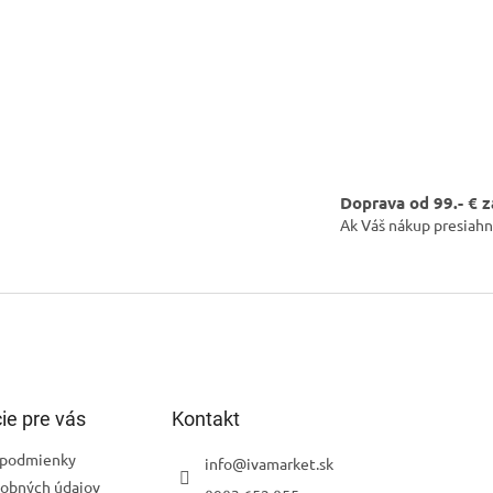
Doprava od 99.- € 
Ak Váš nákup presiahn
ie pre vás
Kontakt
podmienky
info
@
ivamarket.sk
obných údajov