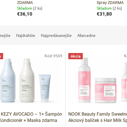
ZDARMA
Spray ZDARMA
Skladom
(2 ks)
Skladom
(2 ks)
€36,10
€31,80
nejšie
Najdrahšie
Najpredávanejšie
Abecedne
Kód:
9569
K
a
Akcia
a KEZY AVOCADO – 1× Šampón
NOOK Beauty Family Sweetn
Kondicionér + Maska zdarma
Akciový balíček s Hair Milk S
ZDARMA