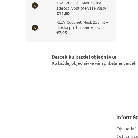
18v1 200 ml – Maximálna
starostlivosť pre vaše vlasy
€11,30
KEZY Coconut Mask 250 ml –
maska pre farbené vlasy
€7,95
Darček ku každej objednávke
Ku každej objednávke vám pribalíme darček
Z
á
p
ä
t
Informác
i
e
Obchodné 
Ochrana os