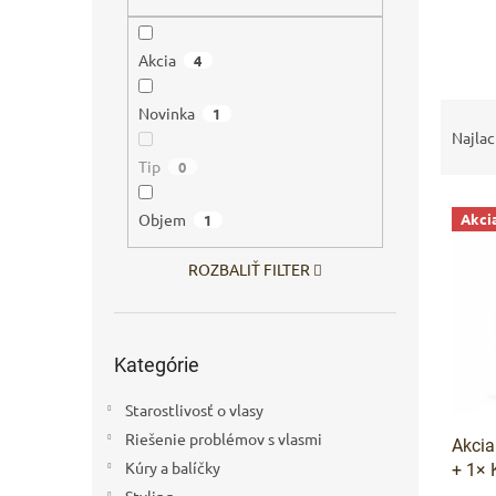
Akcia
4
R
Novinka
1
a
Najlac
d
Tip
0
e
V
n
Objem
Akci
1
ý
i
p
e
ROZBALIŤ FILTER
i
p
s
r
p
o
Preskočiť
r
d
Kategórie
kategórie
o
u
d
k
Starostlivosť o vlasy
u
t
Riešenie problémov s vlasmi
Akci
k
o
Kúry a balíčky
+ 1× 
t
v