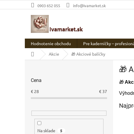
Prejsť
0903 652 055
info@ivamarket.sk
na
obsah
Hodnotenie obchodu
Pre kaderníčky – profesion
Domov
Akcie
🎁 Akciové balíčky
B
🎁 A
o
č
Cena
n
🎁
Akci
ý
€
28
€
37
Výhodn
p
a
Najpr
n
e
l
Na sklade
5