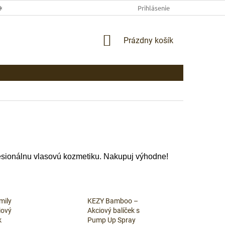
EKLAMAČNÉ PODMIENKY
AKO NAKUPOVAŤ
Prihlásenie
PLATBA
DOP
NÁKUPNÝ
Prázdny košík
KOŠÍK
esionálnu vlasovú kozmetiku. Nakupuj výhodne!
mily
KEZY Bamboo –
iový
Akciový balíček s
k
Pump Up Spray