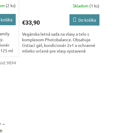
dom
(2 ks)
Skladom
(1 ks)
 košíka
Do košíka
€33,90
amily
Vegánska letná sada na vlasy a telo s
y.
komplexom Photobalance. Obsahuje
ionér
čistiaci gél, kondicionér 2v1 a ochranné
n 125 ml
mlieko určené pre vlasy vystavené
ARKET poradca
slnečnému žiareniu, chlóru...
ód:
9894
výberom profesionálnej vlasovej kozmetiky 🙂
y –
om