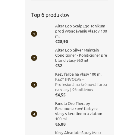
Top 6 produktov
Alter Ego ScalpEgo Tonikum
proti vypadávaniu vlasov 100
ml
€28,90
Alter Ego Silver Maintain
Conditioner - Kondicionér pre
blond vlasy 950 ml
€32
Kezy farba na vlasy 100 ml
KEZY INVOLVE –
Profesionálna krémová farba
na vlasy | 96 odtieňov
€4,55
Fanola Oro Therapy –
Bezamoniakové farby na
vlasy s keratínom a zlatom
100 ml
€6,88
Kezy Absolute Spray Mask