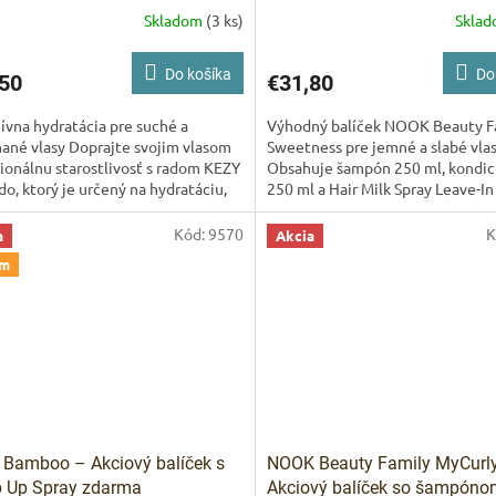
Skladom
(3 ks)
Skla
Do košíka
Do
50
€31,80
ívna hydratácia pre suché a
Výhodný balíček NOOK Beauty F
ané vlasy Doprajte svojim vlasom
Sweetness pre jemné a slabé vlas
ionálnu starostlivosť s radom KEZY
Obsahuje šampón 250 ml, kondic
o, ktorý je určený na hydratáciu,
250 ml a Hair Milk Spray Leave-I
IVAM
 a obnovu...
zdarma. Ideálna voľba pre...
Kód:
9570
K
Pomoc s 
a
Akcia
em
Bamboo – Akciový balíček s
NOOK Beauty Family MyCurl
 Up Spray zdarma
Akciový balíček so šampón