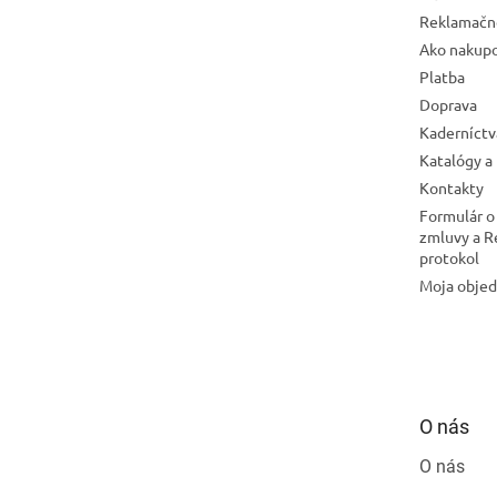
Reklamačn
Ako nakup
Platba
Doprava
Kaderníctv
Katalógy a
Kontakty
Formulár o
zmluvy a 
protokol
Moja obje
O nás
O nás