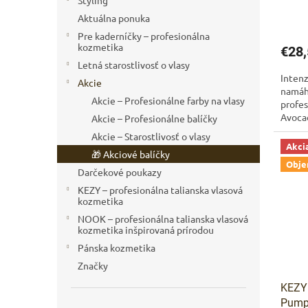
o
Styling
v
Aktuálna ponuka
Pre kaderníčky – profesionálna
kozmetika
€28,
Letná starostlivosť o vlasy
Intenz
Akcie
namáh
Akcie – Profesionálne farby na vlasy
profes
Avocad
Akcie – Profesionálne balíčky
výživu
Akcie – Starostlivosť o vlasy
Akci
🎁 Akciové balíčky
Obj
Darčekové poukazy
KEZY – profesionálna talianska vlasová
kozmetika
NOOK – profesionálna talianska vlasová
kozmetika inšpirovaná prírodou
Pánska kozmetika
Značky
KEZY 
Pump