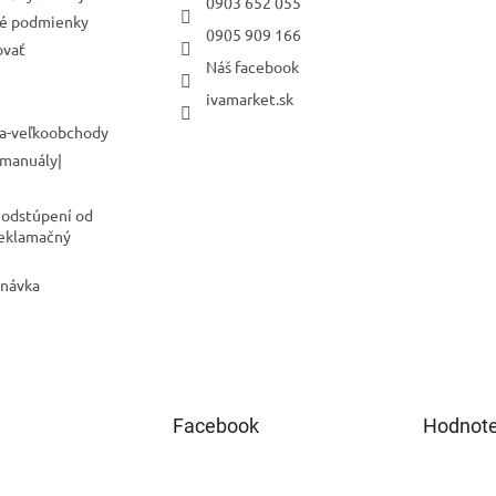
0903 652 055
é podmienky
0905 909 166
ovať
Náš facebook
ivamarket.sk
a-veľkoobchody
 manuály|
 odstúpení od
Reklamačný
dnávka
Facebook
Hodnote