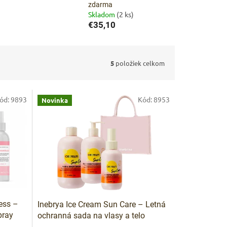
zdarma
Skladom
(2 ks)
€35,10
5
položiek celkom
ód:
9893
Kód:
8953
Novinka
ess –
Inebrya Ice Cream Sun Care – Letná
pray
ochranná sada na vlasy a telo