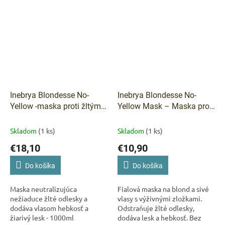
Inebrya Blondesse No-
Inebrya Blondesse No-
Yellow -maska proti žltým
Yellow Mask – Maska proti
odleskom - 1000 ml
žltým tónom 250 ml
Skladom
(1 ks)
Skladom
(1 ks)
€18,10
€10,90
Do košíka
Do košíka
Maska neutralizujúca
Fialová maska na blond a sivé
nežiaduce žlté odlesky a
vlasy s výživnými zložkami.
dodáva vlasom hebkosť a
Odstraňuje žlté odlesky,
žiarivý lesk - 1000ml
dodáva lesk a hebkosť. Bez