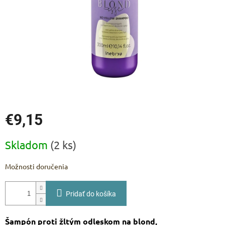
€9,15
Jednotková
Skladom
(2 ks)
cena:
Možnosti doručenia
Pridať do košíka
Šampón proti žltým odleskom na blond,