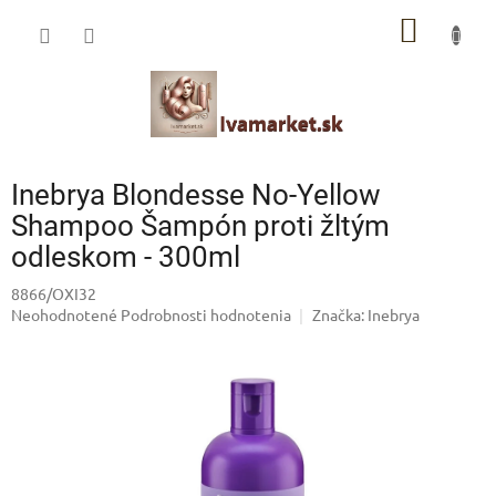
Prejsť
IVAMARKET poradca
NÁKU
na
obsah
Pomoc s výberom profesionálnej vlasovej kozmetiky 🙂
KOŠÍK
Inebrya Blondesse No-Yellow
Shampoo Šampón proti žltým
odleskom - 300ml
8866/OXI32
Priemerné
Neohodnotené
Podrobnosti hodnotenia
Značka:
Inebrya
hodnotenie
produktu
je
0,0
z
5
hviezdičiek.