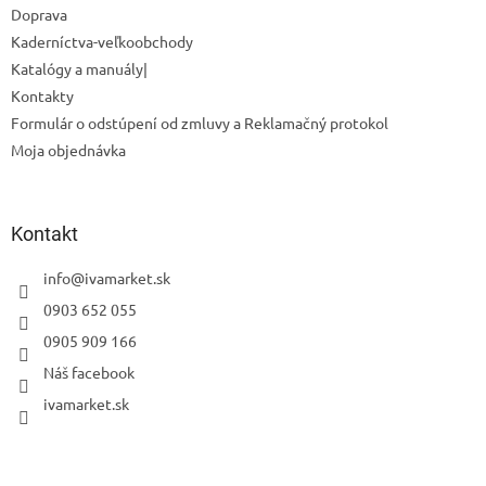
Doprava
Kaderníctva-veľkoobchody
Katalógy a manuály|
Odoslať
Kontakty
Powered by chaterimo
Formulár o odstúpení od zmluvy a Reklamačný protokol
Moja objednávka
Kontakt
info
@
ivamarket.sk
0903 652 055
0905 909 166
Náš facebook
ivamarket.sk