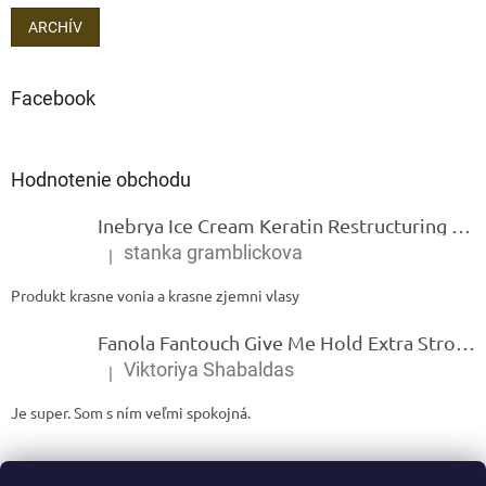
ARCHÍV
Facebook
Hodnotenie obchodu
Inebrya Ice Cream Keratin Restructuring Mask – reštrukturalizačná maska s keratínom 1000 ml
stanka gramblickova
|
Hodnotenie produktu je 5 z 5 hviezdičiek.
Produkt krasne vonia a krasne zjemni vlasy
Fanola Fantouch Give Me Hold Extra Strong Fluid Gel - Extra silný rýchloschnúci tekutý gel 250 ml
Viktoriya Shabaldas
|
Hodnotenie produktu je 5 z 5 hviezdičiek.
Je super. Som s ním veľmi spokojná.