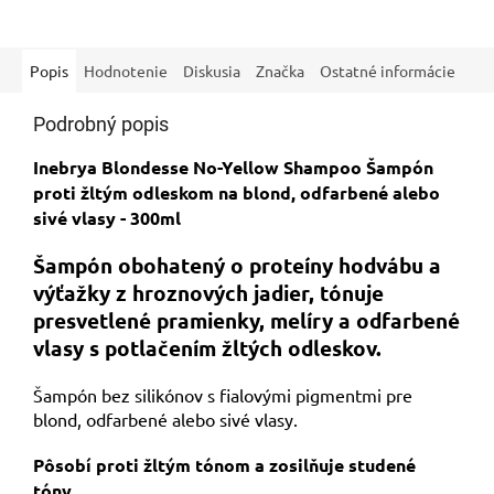
parafínu a sulfátov. 250 ml.
Popis
Hodnotenie
Diskusia
Značka
Ostatné informácie
Podrobný popis
Inebrya Blondesse No-Yellow Shampoo Šampón
proti žltým odleskom na blond, odfarbené alebo
sivé vlasy - 300ml
Šampón obohatený o proteíny hodvábu a
výťažky z hroznových jadier, tónuje
presvetlené pramienky, melíry a odfarbené
vlasy s potlačením žltých odleskov.
Šampón bez silikónov s fialovými pigmentmi pre
blond, odfarbené alebo sivé vlasy.
Pôsobí proti žltým tónom a zosilňuje studené
tóny.