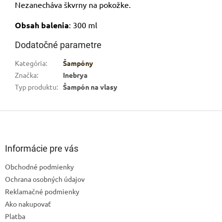
Nezanecháva škvrny na pokožke.
Obsah balenia
: 300 ml
Dodatočné parametre
Kategória
:
Šampóny
Značka
:
Inebrya
Typ produktu
:
Šampón na vlasy
Z
á
p
ä
Informácie pre vás
t
Obchodné podmienky
i
Ochrana osobných údajov
e
Reklamačné podmienky
Ako nakupovať
Platba