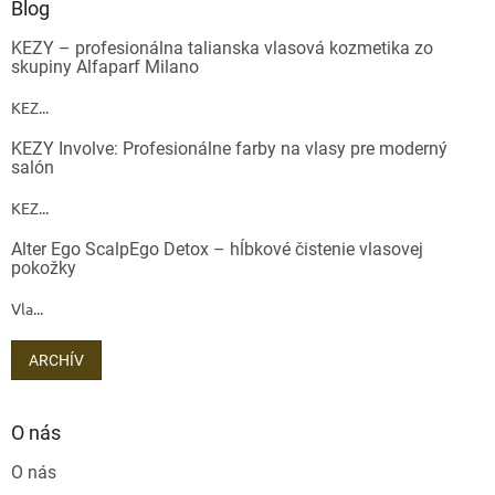
Blog
KEZY – profesionálna talianska vlasová kozmetika zo
skupiny Alfaparf Milano
KEZ...
KEZY Involve: Profesionálne farby na vlasy pre moderný
salón
KEZ...
Alter Ego ScalpEgo Detox – hĺbkové čistenie vlasovej
pokožky
Vla...
ARCHÍV
O nás
O nás