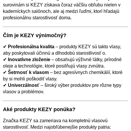
surovinám si KEZY získava čoraz väčšiu obľubu nielen v
kaderníckych salónoch, ale aj medzi ľuďmi, ktorí hľadajú
profesionálnu starostlivosť doma.
Čím je KEZY výnimočný?
✔
Profesionálna kvalita
– produkty KEZY sú takto vlasy,
aby poskytovali účinnú a dlhodobú starostlivosť o.
✔
Inovatívne zloženie
– obsahujú výživné látky, prírodné
oleje a technológie, ktoré posilňujú vlasy zvnútra.
✔
Šetrnosť k vlasom
– bez agresívnych chemikálií, ktoré
by si mohli poškodiť vlasy.
✔
Univerzálnosť
– široký výber produktov pre rôzne typy
vlasov a problémov.
Aké produkty KEZY ponúka?
Značka KEZY sa zameriava na kompletnú vlasovú
starostlivosť. Medzi najobľúbenejšie produkty patria: