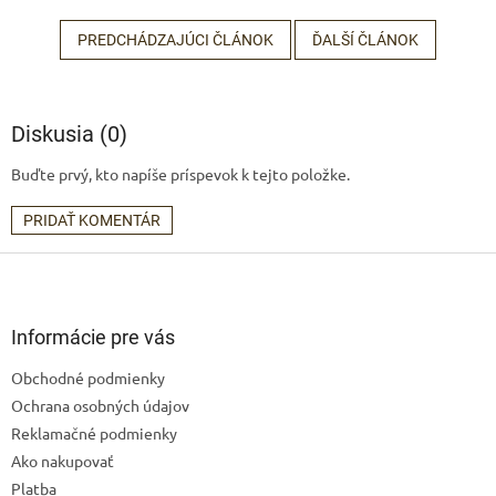
PREDCHÁDZAJÚCI ČLÁNOK
ĎALŠÍ ČLÁNOK
Diskusia (0)
Buďte prvý, kto napíše príspevok k tejto položke.
PRIDAŤ KOMENTÁR
Z
á
p
ä
Informácie pre vás
t
Obchodné podmienky
i
Ochrana osobných údajov
e
Reklamačné podmienky
Ako nakupovať
Platba