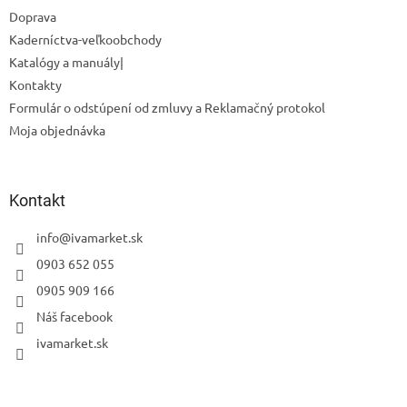
Doprava
Kaderníctva-veľkoobchody
Katalógy a manuály|
Kontakty
Formulár o odstúpení od zmluvy a Reklamačný protokol
Moja objednávka
Odoslať
Kontakt
Powered by chaterimo
info
@
ivamarket.sk
0903 652 055
0905 909 166
Náš facebook
ivamarket.sk