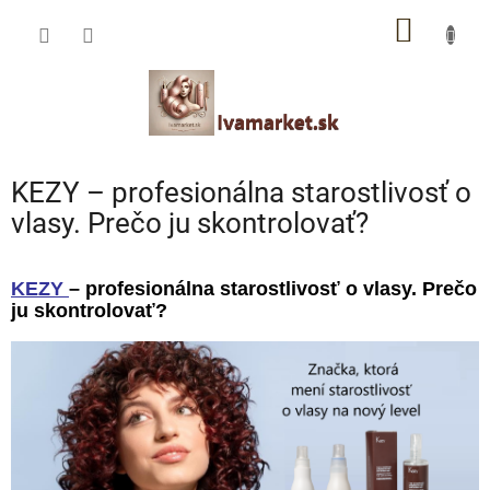
Prejsť
IVAMARKET poradca
NÁKU
na
obsah
Pomoc s výberom profesionálnej vlasovej kozmetiky 🙂
KOŠÍK
KEZY – profesionálna starostlivosť o
vlasy. Prečo ju skontrolovať?
KEZY
– profesionálna starostlivosť o vlasy. Prečo
ju skontrolovať?