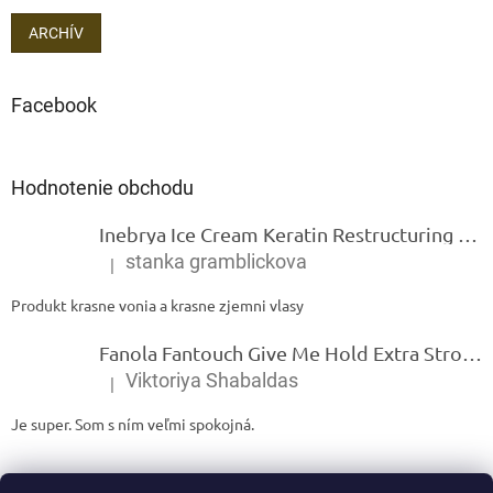
ARCHÍV
Facebook
Hodnotenie obchodu
Inebrya Ice Cream Keratin Restructuring Mask – reštrukturalizačná maska s keratínom 1000 ml
stanka gramblickova
|
Hodnotenie produktu je 5 z 5 hviezdičiek.
Produkt krasne vonia a krasne zjemni vlasy
Fanola Fantouch Give Me Hold Extra Strong Fluid Gel - Extra silný rýchloschnúci tekutý gel 250 ml
Viktoriya Shabaldas
|
Hodnotenie produktu je 5 z 5 hviezdičiek.
Je super. Som s ním veľmi spokojná.