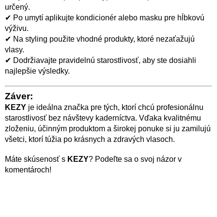
určený.
✔ Po umytí aplikujte kondicionér alebo masku pre hĺbkovú
výživu.
✔ Na styling použite vhodné produkty, ktoré nezaťažujú
vlasy.
✔ Dodržiavajte pravidelnú starostlivosť, aby ste dosiahli
najlepšie výsledky.
Záver:
KEZY
je ideálna značka pre tých, ktorí chcú profesionálnu
starostlivosť bez návštevy kaderníctva. Vďaka kvalitnému
zloženiu, účinným produktom a širokej ponuke si ju zamilujú
všetci, ktorí túžia po krásnych a zdravých vlasoch.
Máte skúsenosť s
KEZY
? Podeľte sa o svoj názor v
komentároch!