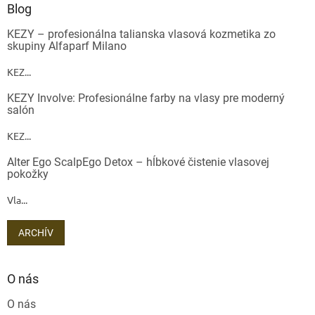
Blog
KEZY – profesionálna talianska vlasová kozmetika zo
skupiny Alfaparf Milano
KEZ...
KEZY Involve: Profesionálne farby na vlasy pre moderný
salón
KEZ...
Alter Ego ScalpEgo Detox – hĺbkové čistenie vlasovej
pokožky
Vla...
ARCHÍV
O nás
O nás