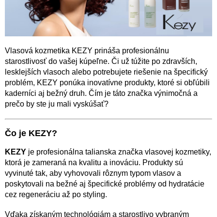
Vlasová kozmetika KEZY prináša profesionálnu
starostlivosť do vašej kúpeľne. Či už túžite po zdravších,
lesklejších vlasoch alebo potrebujete riešenie na špecifický
problém, KEZY ponúka inovatívne produkty, ktoré si obľúbili
kaderníci aj bežný druh. Čím je táto značka výnimočná a
prečo by ste ju mali vyskúšať?
Čo je KEZY?
KEZY
je profesionálna talianska značka vlasovej kozmetiky,
ktorá je zameraná na kvalitu a inováciu. Produkty sú
vyvinuté tak, aby vyhovovali rôznym typom vlasov a
poskytovali na bežné aj špecifické problémy od hydratácie
cez regeneráciu až po styling.
Vďaka získaným technológiám a starostlivo vybraným