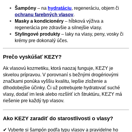
Šampóny
– na
hydratáciu
, regeneráciu, objem či
ochranu farebných vlasov
.
Masky a kondicionéry
– hĺbková výživa a
regenerácia pre zdravšie a silnejšie vlasy.
Stylingové produkty
– laky na vlasy, peny, vosky či
krémy pre dokonalý účes.
Prečo vyskúšať KEZY?
Ak vlasovú kozmetiku, ktorá naozaj funguje, KEZY je
skvelou prípravou. V porovnaní s bežnými drogériovými
značkami ponúka vyššiu kvalitu, lepšie zloženie a
dlhodobejšie účinky. Či už potrebujete hydratovať suché
vlasy, dodať im lesk alebo rozšíriť ich štruktúru, KEZY má
riešenie pre každý typ vlasov.
Ako KEZY zaradiť do starostlivosti o vlasy?
✔ Vyberte si šampón podľa typu vlasov a pravidelne ho