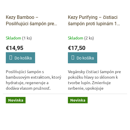
Kezy Bamboo –
Kezy Purifying – čistiaci
Posilňujúci šampón pre
šampón proti lupinám 1
zdravé a silné vlasy 1000
000 ml
ml
Skladom
(1 ks)
Skladom
(2 ks)
€14,95
€17,50
Do košíka
Do košíka
Posilňujúci šampón s
Vegánsky čistiaci šampón pre
bambusovým extraktom, ktorý
pokožku hlavy so sklonom k
hydratuje, regeneruje a
tvorbe lupín. Zmierňuje
dodáva vlasom pružnosť.
svrbenie, upokojuje
Pomáha predchádzať lámaniu
podráždenie a pomáha obnoviť
a štiepeniu končekov. Vhodný
rovnováhu vlasovej pokožky.
Novinka
Novinka
na každodenné použitie a...
Obsahuje...