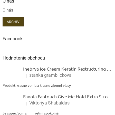
O nás
O nás
ARCHÍV
Facebook
Hodnotenie obchodu
Inebrya Ice Cream Keratin Restructuring Mask – reštrukturalizačná maska s keratínom 1000 ml
stanka gramblickova
|
Hodnotenie produktu je 5 z 5 hviezdičiek.
Produkt krasne vonia a krasne zjemni vlasy
Fanola Fantouch Give Me Hold Extra Strong Fluid Gel - Extra silný rýchloschnúci tekutý gel 250 ml
Viktoriya Shabaldas
|
Hodnotenie produktu je 5 z 5 hviezdičiek.
Je super. Som s ním veľmi spokojná.