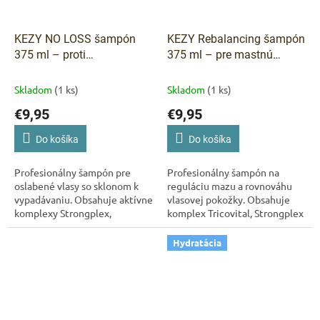
KEZY NO LOSS šampón
KEZY Rebalancing šampón
375 ml – proti
375 ml – pre mastnú
vypadávaniu vlasov
pokožku hlavy
Skladom
(1 ks)
Skladom
(1 ks)
€9,95
€9,95
Do košíka
Do košíka
Profesionálny šampón pre
Profesionálny šampón na
oslabené vlasy so sklonom k
reguláciu mazu a rovnováhu
vypadávaniu. Obsahuje aktívne
vlasovej pokožky. Obsahuje
komplexy Strongplex,
komplex Tricovital, Strongplex
Tricovital, Energy Blend a
a Energy Blend, ktoré čistí,
panthenol, ktoré posilňujú
posilňujú a stimulujú vlasové...
Hydratácia
vlasové korienky,...