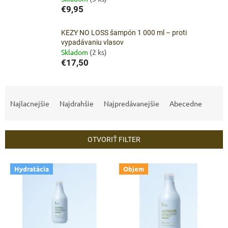
€9,95
KEZY NO LOSS šampón 1 000 ml – proti
vypadávaniu vlasov
Skladom
(2 ks)
€17,50
R
a
Najlacnejšie
Najdrahšie
Najpredávanejšie
Abecedne
d
e
n
OTVORIŤ FILTER
i
e
V
p
Hydratácia
Objem
ý
r
p
o
i
d
s
u
p
k