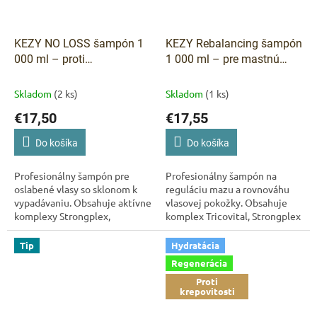
KEZY NO LOSS šampón 1
KEZY Rebalancing šampón
000 ml – proti
1 000 ml – pre mastnú
vypadávaniu vlasov
pokožku hlavy
Skladom
(2 ks)
Skladom
(1 ks)
€17,50
€17,55
Do košíka
Do košíka
Profesionálny šampón pre
Profesionálny šampón na
oslabené vlasy so sklonom k
reguláciu mazu a rovnováhu
vypadávaniu. Obsahuje aktívne
vlasovej pokožky. Obsahuje
komplexy Strongplex,
komplex Tricovital, Strongplex
Tricovital, Energy Blend a
a Energy Blend, ktoré čistí,
panthenol, ktoré posilňujú
posilňujú a stimulujú vlasové...
Tip
Hydratácia
vlasové korienky,...
Regenerácia
Proti
krepovitosti