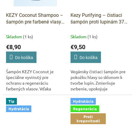
KEZY Coconut Shampoo –
Kezy Purifying – čistiaci
šampón pre farbené vlasy
šampón proti lupinám 375
375 ml
ml
Skladom
(1 ks)
Skladom
(1 ks)
€8,90
€9,50
Do košíka
Do košíka
Šampón KEZY Coconut je
Vegánsky čistiaci šampón pre
špeciálne vyvinutý pre
pokožku hlavy so sklonom k
ochranu a regeneráciu
tvorbe lupín. Zmierňuje
farbených vlasov. Vďaka
svrbenie, upokojuje
obsahu kokosovej vody a
podráždenie a pomáha obnoviť
ochranného komplexu Shiny
rovnováhu vlasovej pokožky.
Tip
Hydratácia
Shieldex chráni vlasy pred...
Obsahuje...
Hydratácia
Regenerácia
Proti
krepovitosti