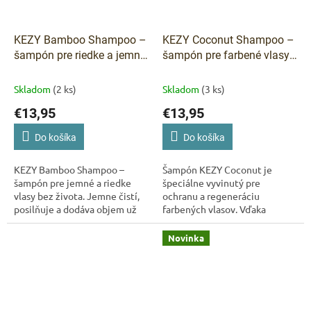
KEZY Bamboo Shampoo –
KEZY Coconut Shampoo –
šampón pre riedke a jemné
šampón pre farbené vlasy
vlasy 1000 ml
1000 ml
Skladom
(2 ks)
Skladom
(3 ks)
€13,95
€13,95
Do košíka
Do košíka
KEZY Bamboo Shampoo –
Šampón KEZY Coconut je
šampón pre jemné a riedke
špeciálne vyvinutý pre
vlasy bez života. Jemne čistí,
ochranu a regeneráciu
posilňuje a dodáva objem už
farbených vlasov. Vďaka
od prvého použitia. Ideálna
obsahu kokosovej vody a
voľba pre vlasy, ktoré
ochranného komplexu Shiny
Novinka
potrebujú...
Shieldex chráni vlasy pred...