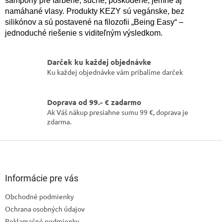
šampóny pre farbené, suché, poškodené, jemné aj
a
namáhané vlasy. Produkty KEZY sú vegánske, bez
c
silikónov a sú postavené na filozofii „Being Easy“ –
i
e
jednoduché riešenie s viditeľným výsledkom.
p
r
v
Darček ku každej objednávke
k
Ku každej objednávke vám pribalíme darček
y
v
ý
Doprava od 99.- € zadarmo
p
Ak Váš nákup presiahne sumu 99 €, doprava je
i
zdarma.
s
u
Z
á
p
ä
Informácie pre vás
t
Obchodné podmienky
i
Ochrana osobných údajov
e
Reklamačné podmienky