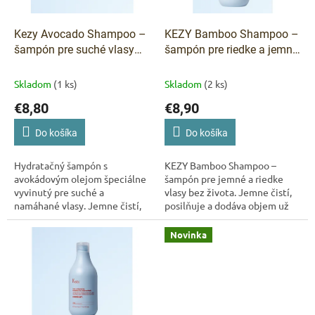
r
t
o
o
d
Kezy Avocado Shampoo –
KEZY Bamboo Shampoo –
v
u
šampón pre suché vlasy
šampón pre riedke a jemné
k
375 ml
vlasy 375 ml
t
Skladom
(1 ks)
Skladom
(2 ks)
o
€8,80
€8,90
v
Do košíka
Do košíka
Hydratačný šampón s
KEZY Bamboo Shampoo –
avokádovým olejom špeciálne
šampón pre jemné a riedke
vyvinutý pre suché a
vlasy bez života. Jemne čistí,
namáhané vlasy. Jemne čistí,
posilňuje a dodáva objem už
regeneruje a dodáva vlasom
od prvého použitia. Ideálna
hebkosť a prirodzený lesk.
voľba pre vlasy, ktoré
Novinka
potrebujú...