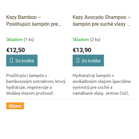
Kezy Bamboo –
Kezy Avocado Shampoo –
Posilňujúci šampón pre
šampón pre suché vlasy 1
zdravé a silné vlasy 375 ml
000 ml
Skladom
(1 ks)
Skladom
(2 ks)
€12,50
€13,90
Do košíka
Do košíka
Posilňujúci šampón s
Hydratačný šampón s
bambusovým extraktom, ktorý
avokádovým olejom špeciálne
hydratuje, regeneruje a
vyvinutý pre suché a
dodáva vlasom pružnosť.
namáhané vlasy. Jemne čistí,
Pomáha predchádzať lámaniu
regeneruje a dodáva vlasom
a štiepeniu končekov. Vhodný
hebkosť a prirodzený lesk.
Objem
na každodenné použitie a...