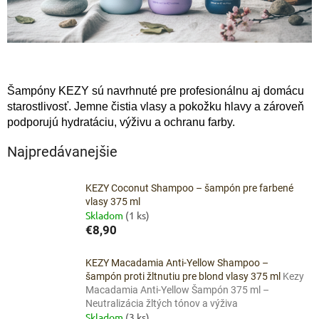
Šampóny KEZY sú navrhnuté pre profesionálnu aj domácu
starostlivosť. Jemne čistia vlasy a pokožku hlavy a zároveň
podporujú hydratáciu, výživu a ochranu farby.
Najpredávanejšie
KEZY Coconut Shampoo – šampón pre farbené
vlasy 375 ml
Skladom
(1 ks)
€8,90
KEZY Macadamia Anti-Yellow Shampoo –
šampón proti žltnutiu pre blond vlasy 375 ml
Kezy
Macadamia Anti-Yellow Šampón 375 ml –
Neutralizácia žltých tónov a výživa
Skladom
(3 ks)