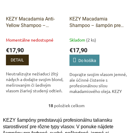
KEZY Macadamia Anti-
KEZY Macadamia
Yellow Shampoo –
Shampoo – šampón pre
šampón proti žltnutiu pre
slabé a poškodené vlasy
blond vlasy 1000 ml
Kezy
1000 ml
Momentálne nedostupné
Skladom
(2 ks)
Macadamia Anti-Yellow
€17,90
€17,90
Šampón 1000 ml –
Neutralizácia žltých tónov
DETAIL
Do košíka
Odoslať
a výživa
Powered by chaterimo
Neutralizujte nežiaduci žltý
Doprajte svojim vlasom jemné,
nádych a dodajte svojim blond,
ale účinné čistenie s
melírovaným či šedivým
profesionálnou silou
vlasom žiarivý studený odtieň.
makadamiového oleja. KEZY
KEZY Macadamia Anti-Yellow
Macadamia šampón
šampón jemne čistí,
regeneruje a vyživuje už počas
18
položiek celkom
regeneruje a...
O
umývania, zanecháva vlasy...
v
l
KEZY šampóny predstavujú profesionálnu taliansku
á
starostlivosť pre rôzne typy vlasov. V ponuke nájdete
d