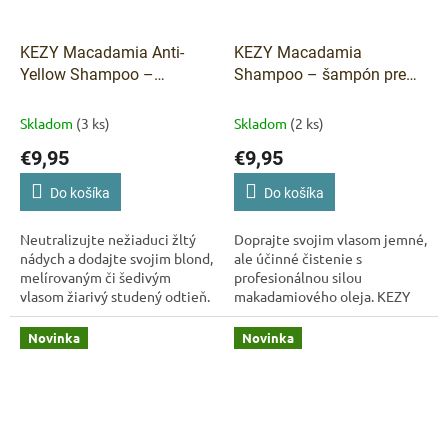
KEZY Macadamia Anti-
KEZY Macadamia
Yellow Shampoo –
Shampoo – šampón pre
šampón proti žltnutiu pre
slabé a poškodené vlasy
blond vlasy 375 ml
Kezy
375 ml
Skladom
(3 ks)
Skladom
(2 ks)
Macadamia Anti-Yellow
€9,95
€9,95
Šampón 375 ml –
Neutralizácia žltých tónov
Do košíka
Do košíka
a výživa
Neutralizujte nežiaduci žltý
Doprajte svojim vlasom jemné,
nádych a dodajte svojim blond,
ale účinné čistenie s
melírovaným či šedivým
profesionálnou silou
vlasom žiarivý studený odtieň.
makadamiového oleja. KEZY
KEZY Macadamia Anti-Yellow
Macadamia šampón
šampón jemne čistí,
regeneruje a vyživuje už počas
Novinka
Novinka
regeneruje a...
umývania, zanecháva vlasy...