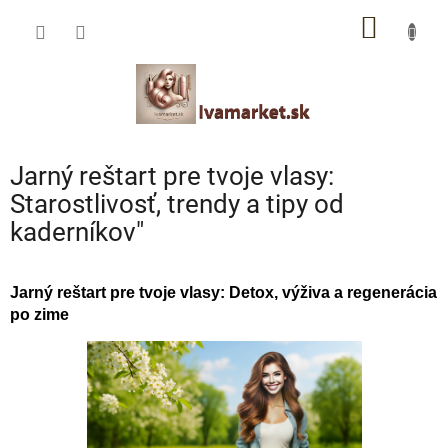
Prejsť
IVAMARKET poradca
NÁKU
na
obsah
Pomoc s výberom profesionálnej vlasovej kozmetiky 🙂
KOŠÍK
Jarný reštart pre tvoje vlasy:
Starostlivosť, trendy a tipy od
kaderníkov"
Jarný reštart pre tvoje vlasy: Detox, výživa a regenerácia
po zime