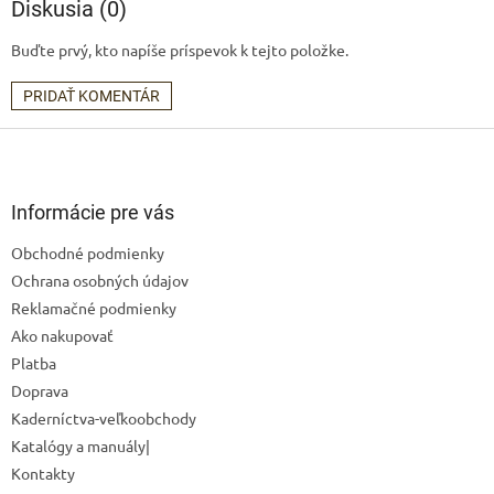
Diskusia (0)
Buďte prvý, kto napíše príspevok k tejto položke.
PRIDAŤ KOMENTÁR
Z
á
p
ä
Informácie pre vás
t
Obchodné podmienky
i
Ochrana osobných údajov
e
Reklamačné podmienky
Ako nakupovať
Platba
Doprava
Kaderníctva-veľkoobchody
Katalógy a manuály|
Kontakty