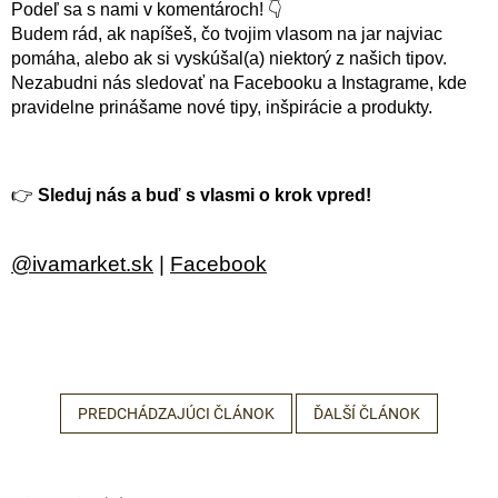
Podeľ sa s nami v komentároch! 👇
Budem rád, ak napíšeš, čo tvojim vlasom na jar najviac
pomáha, alebo ak si vyskúšal(a) niektorý z našich tipov.
Nezabudni nás sledovať na Facebooku a Instagrame, kde
pravidelne prinášame nové tipy, inšpirácie a produkty.
👉
Sleduj nás a buď s vlasmi o krok vpred!
@ivamarket.sk
|
Facebook
Odoslať
PREDCHÁDZAJÚCI ČLÁNOK
ĎALŠÍ ČLÁNOK
Powered by chaterimo