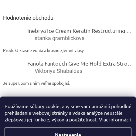
Hodnotenie obchodu
Inebrya Ice Cream Keratin Restructuring Mask – reštrukturalizačná maska s keratínom 1000 ml
stanka gramblickova
|
Hodnotenie produktu je 5 z 5 hviezdičiek.
Produkt krasne vonia a krasne zjemni vlasy
Fanola Fantouch Give Me Hold Extra Strong Fluid Gel - Extra silný rýchloschnúci tekutý gel 250 ml
Viktoriya Shabaldas
|
Hodnotenie produktu je 5 z 5 hviezdičiek.
Je super. Som s ním veľmi spokojná.
Používame súbory cookie, aby sme vám umožnili pohodlné
prehliadanie webovej stránky a vďaka analýze neustále
zlepšovali jej funkcie, výkon a použiteľnosť.
Viac informácií
Vytvoril Shoptet
Nastavenie