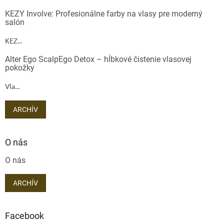
KEZY Involve: Profesionálne farby na vlasy pre moderný
salón
KEZ...
Alter Ego ScalpEgo Detox – hĺbkové čistenie vlasovej
pokožky
Vla...
ARCHÍV
O nás
O nás
ARCHÍV
Facebook