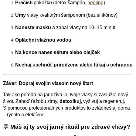
Prečisti
pokožku (detox šampón,
peeling)
Umy
vlasy kvalitným šampónom (bez silikónov)
Naneste masku
a zabaľ vlasy na 10–15 minút
Opláchni vlažnou vodou
Na konce nanes sérum alebo olejček
Nechaj uschnúť prirodzene alebo fúkaj s ochranou
Záver: Dopraj svojim vlasom nový štart
Tak ako príroda na jar ožíva, aj tvoje vlasy si zaslúžia nový
život. Zahoď ťažobu zimy,
detoxikuj,
vyživuj a regeneruj.
S pomocou profesionálnych produktov to zvládneš aj doma
– rýchlo a efek
tívne.
💬
Máš aj ty svoj jarný rituál pre zdravé vlasy?