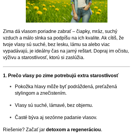
Zima dá vlasom poriadne zabrať – čiapky, mráz, suchý
vzduch a málo slnka sa podpíšu na ich kvalite. Ak cítiš, že
tvoje vlasy sú suché, bez lesku, lámu sa alebo viac
vypadávajú, je ideálny čas na jarný reštart. Dopraj im očistu,
výživu a starostlivosť, ktorú si zaslúžia.
1. Prečo vlasy po zime potrebujú extra starostlivosť
Pokožka hlavy môže byť podráždená, preťažená
stylingom a znečistením.
Vlasy sú suché, lámavé, bez objemu.
Časté býva aj sezónne padanie vlasov.
Riešenie? Začať jar
detoxom a regeneráciou
.