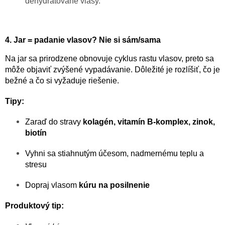
dehydratované vlasy.
4. Jar = padanie vlasov? Nie si sám/sama
Na jar sa prirodzene obnovuje cyklus rastu vlasov, preto sa
môže objaviť zvýšené vypadávanie. Dôležité je rozlíšiť, čo je
bežné a čo si vyžaduje riešenie.
Tipy:
Zaraď do stravy
kolagén, vitamín B-komplex, zinok,
biotín
Vyhni sa stiahnutým účesom, nadmernému teplu a
stresu
Dopraj vlasom
kúru na posilnenie
Produktový tip: