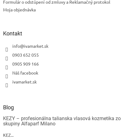
Formulár o odstúpení od zmluvy a Reklamačný protokol
Moja objednávka
Kontakt
info
@
ivamarket.sk
0903 652 055
0905 909 166
Náš facebook
ivamarket.sk
Blog
KEZY – profesionálna talianska vlasová kozmetika zo
skupiny Alfaparf Milano
KEZ...