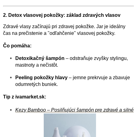
2. Detox vlasovej pokožky: základ zdravých vlasov
Zdravé vlasy začínajú pri zdravej pokožke. Jar je ideálny
čas na prečistenie a "odľahčenie" vlasovej pokožky.
Čo pomáha:
Detoxikačný šampón
– odstraňuje zvyšky stylingu,
mastnoty a nečistôt.
Peeling pokožky hlavy
– jemne prekrvuje a zbavuje
odumretých buniek.
Tip z ivamarket.sk:
Kezy Bamboo – Posilňujúci šampón pre zdravé a silné