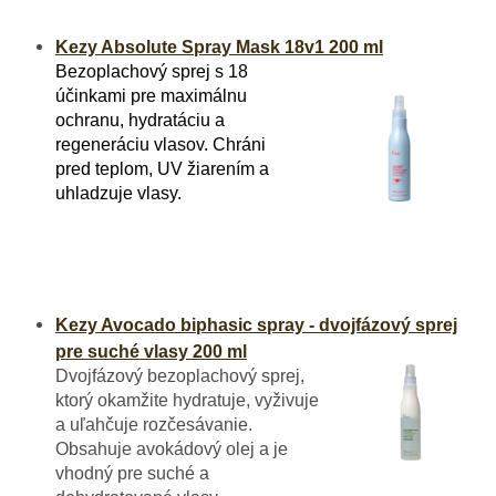
Kezy Absolute Spray Mask 18v1 200 ml
Bezoplachový sprej s 18
účinkami pre maximálnu
ochranu, hydratáciu a
regeneráciu vlasov. Chráni
pred teplom, UV žiarením a
uhladzuje vlasy.
​
Kezy Avocado biphasic spray - dvojfázový sprej
pre suché vlasy 200 ml
Dvojfázový bezoplachový sprej,
ktorý okamžite hydratuje, vyživuje
a uľahčuje rozčesávanie.
Obsahuje avokádový olej a je
vhodný pre suché a