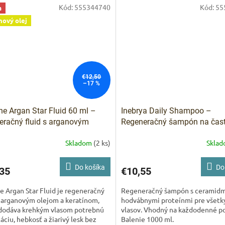
Kód:
555344740
Kód:
55
a
nový olej
€12,50
–17 %
ne Argan Star Fluid 60 ml –
Inebrya Daily Shampoo –
eračný fluid s arganovým
Regeneračný šampón na čas
m a keratínom
použitie 1000 ml
Skladom
(2 ks)
Skla
Do košíka
Do
35
€10,55
e Argan Star Fluid je regeneračný
Regeneračný šampón s ceramidm
s arganovým olejom a keratínom,
hodvábnymi proteínmi pre všetk
 dodáva krehkým vlasom potrebnú
vlasov. Vhodný na každodenné po
áciu, hebkosť a žiarivý lesk bez
Balenie 1000 ml.