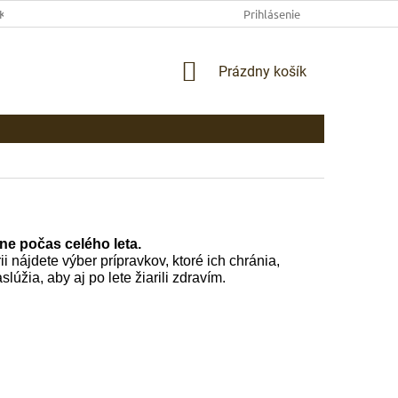
EKLAMAČNÉ PODMIENKY
AKO NAKUPOVAŤ
Prihlásenie
PLATBA
DOP
NÁKUPNÝ
Prázdny košík
KOŠÍK
ne počas celého leta.
i nájdete výber prípravkov, ktoré ich chránia,
slúžia, aby aj po lete žiarili zdravím.