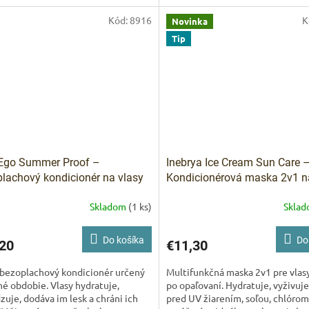
 zaťaženia.
Kód:
8916
K
Novinka
Tip
 Ego Summer Proof –
Inebrya Ice Cream Sun Care 
lachový kondicionér na vlasy
Kondicionérová maska 2v1 n
ml
a telo po opaľovaní 300 ml
Skladom
(1 ks)
Skla
Do košíka
Do
20
€11,30
 bezoplachový kondicionér určený
Multifunkčná maska 2v1 pre vlasy
né obdobie. Vlasy hydratuje,
po opaľovaní. Hydratuje, vyživuje
zuje, dodáva im lesk a chráni ich
pred UV žiarením, soľou, chlórom