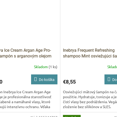
IVAM
Pomoc s 
ya Ice Cream Argan Age Pro-
Inebrya Frequent Refreshing
šampón s arganovým olejom
shampoo Mint osviežujúci š
amáhané vlasy 300 ml
mätou 300 ml
Skladom
(1 ks)
Skla
Do košíka
Do
0
€8,55
n Inebrya Ice Cream Argan Age
Osviežujúci mätový šampón na č
e je profesionálna starostlivosť
použitie. Hydratuje, tonizuje a 
labené a namáhané vlasy, ktoré
čistí vlasy bez podráždenia. Veg
ujú intenzívnu ochranu. Vďaka
zloženie bez silikónov a SLES.
vému oleju, rastlinným...