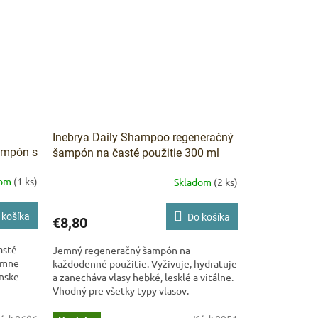
ARKET poradca
výberom profesionálnej vlasovej kozmetiky 🙂
Inebrya Daily Shampoo regeneračný
ampón s
šampón na časté použitie 300 ml
dom
(1 ks)
Skladom
(2 ks)
 košíka
Do košíka
€8,80
asté
Jemný regeneračný šampón na
jemne
každodenné použitie. Vyživuje, hydratuje
ánske
a zanecháva vlasy hebké, lesklé a vitálne.
Vhodný pre všetky typy vlasov.