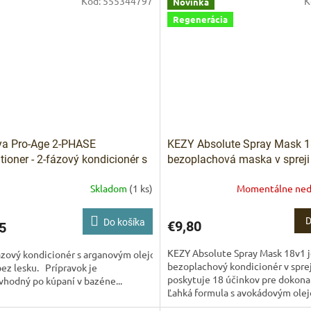
Kód:
555344797
K
Novinka
Regenerácia
ya Pro-Age 2-PHASE
KEZY Absolute Spray Mask 
tioner - 2-fázový kondicionér s
bezoplachová maska v spreji
novým olejom 200 ml
Kezy Absolute Spray Mask 1
Skladom
(1 ks)
Momentálne ned
ml – 18 účinkov v jednom kr
D
Do košíka
€9,80
5
KEZY Absolute Spray Mask 18v1 
zový kondicionér s arganovým olejom pre
bezoplachový kondicionér v sprej
bez lesku. Prípravok je
poskytuje 18 účinkov pre dokonal
vhodný po kúpaní v bazéne...
Ľahká formula s avokádovým ole
kokosovou vodou,...