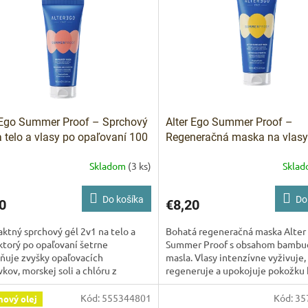
 Ego Summer Proof – Sprchový
Alter Ego Summer Proof –
a telo a vlasy po opaľovaní 100
Regeneračná maska na vlasy
opaľovaní 100 ml
Skladom
(3 ks)
Skla
Do košíka
Do
0
€8,20
tný sprchový gél 2v1 na telo a
Bohatá regeneračná maska Alter
 ktorý po opaľovaní šetrne
Summer Proof s obsahom bambu
ňuje zvyšky opaľovacích
masla. Vlasy intenzívne vyživuje,
vkov, morskej soli a chlóru z
regeneruje a upokojuje pokožku 
. Ideálny letný spoločník s...
Ideálna voľba na letné obdobie, po
Kód:
555344801
Kód:
35
nový olej