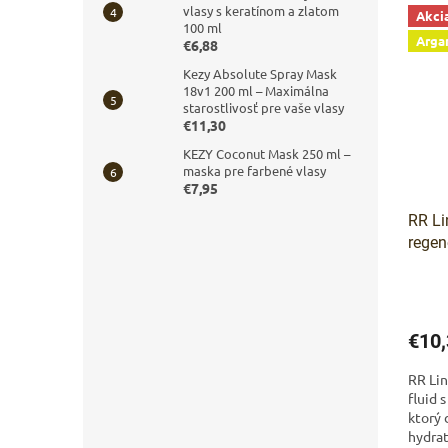
vlasy s keratínom a zlatom
Akci
100 ml
Arga
€6,88
Kezy Absolute Spray Mask
18v1 200 ml – Maximálna
starostlivosť pre vaše vlasy
€11,30
KEZY Coconut Mask 250 ml –
maska pre farbené vlasy
€7,95
RR Li
regen
olejo
€10,
RR Lin
fluid 
ktorý
hydrat