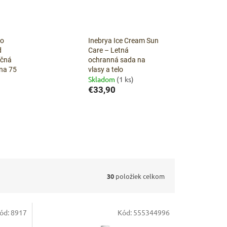
go
Inebrya Ice Cream Sun
d
Care – Letná
ačná
ochranná sada na
na 75
vlasy a telo
Skladom
(1 ks)
€33,90
30
položiek celkom
ód:
8917
Kód:
555344996