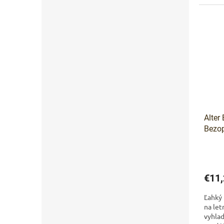
pocitu
Alter
Bezop
100 
€11,
Ľahký
na let
vyhlad