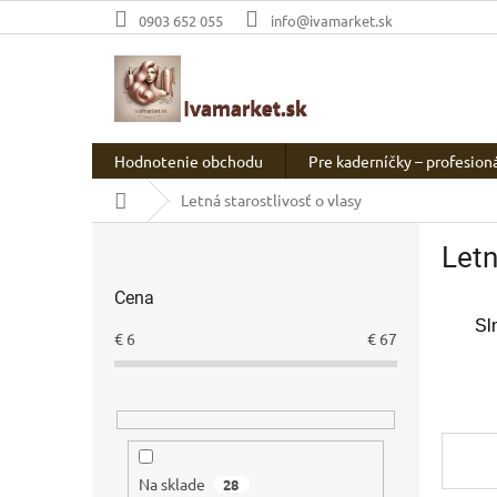
Prejsť
0903 652 055
info@ivamarket.sk
na
obsah
Hodnotenie obchodu
Pre kaderníčky – profesion
Domov
Letná starostlivosť o vlasy
B
Letn
o
č
Cena
n
Sl
ý
€
6
€
67
p
a
n
e
l
Na sklade
28