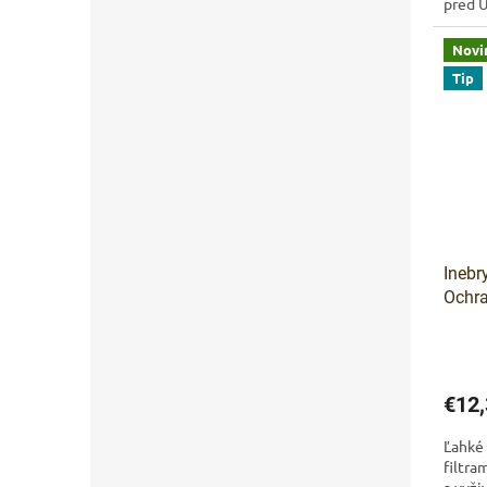
pred U
zbyto
Novi
Tip
Inebr
Ochra
telo 
€12,
Ľahké
filtra
a vyži