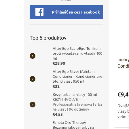
Prihlásiť sa cez Facebook
Top 6 produktov
Alter Ego ScalpEgo Tonikum
proti vypadávaniu vlasov 100
ml
Inebr
€28,90
Condi
Alter Ego Silver Maintain
arga
Conditioner - Kondicionér pre
blond vlasy 950 ml
€32
€9,4
Kezy farba na vlasy 100 ml
KEZY INVOLVE –
Profesionálna krémová farba
Dvojfá
na vlasy | 96 odtieňov
vlasy 
€4,55
veľmi 
Fanola Oro Therapy –
Bezamoniakové farby na