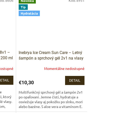
ód:
8606
Kód:
8951
Novinka
Tip
Hydratácia
18v1 –
Inebrya Ice Cream Sun Care – Letný
 200 ml
šampón a sprchový gél 2v1 na vlasy
8v1 200
a telo 300 ml
ostupné
Momentálne nedostupné
oku
ETAIL
DETAIL
€10,30
je
Multifunkčný sprchový gél a šampón 2v1
i, ktorý
po opaľovaní. Jemne čistí, hydratuje a
é vlasy.
osviežuje vlasy aj pokožku po slnku, mori
jom,
alebo bazéne. S aloe vera a vitamínom E.