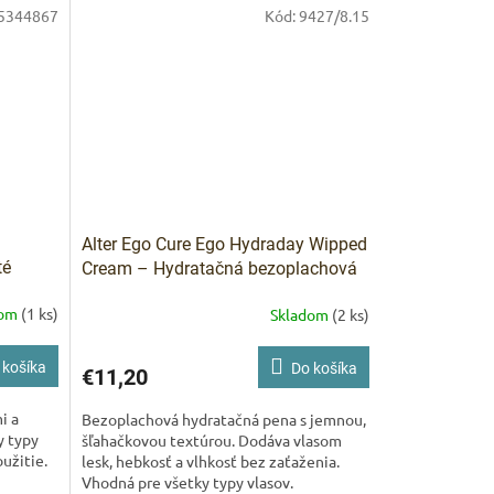
5344867
Kód:
9427/8.15
Alter Ego Cure Ego Hydraday Wipped
té
Cream – Hydratačná bezoplachová
pena 75 ml
dom
(1 ks)
Skladom
(2 ks)
 košíka
Do košíka
€11,20
i a
Bezoplachová hydratačná pena s jemnou,
y typy
šľahačkovou textúrou. Dodáva vlasom
užitie.
lesk, hebkosť a vlhkosť bez zaťaženia.
Vhodná pre všetky typy vlasov.