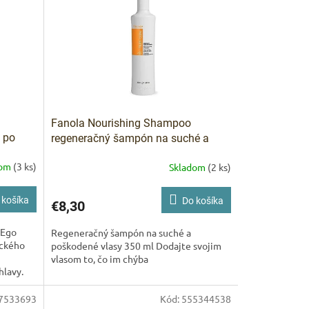
Fanola Nourishing Shampoo
 po
regeneračný šampón na suché a
poškodené vlasy 350 ml
dom
(3 ks)
Skladom
(2 ks)
 košíka
Do košíka
€8,30
 Ego
Regeneračný šampón na suché a
ckého
poškodené vlasy 350 ml Dodajte svojim
vlasom to, čo im chýba
hlavy.
...
7533693
Kód:
555344538