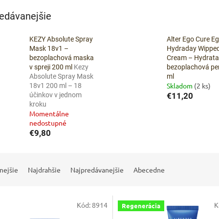
ZADARMO
edávanejšie
KEZY Absolute Spray
Alter Ego Cure E
Mask 18v1 –
Hydraday Wippe
bezoplachová maska
Cream – Hydrat
v spreji 200 ml
Kezy
bezoplachová pe
Absolute Spray Mask
ml
Skladom
(2 ks)
18v1 200 ml – 18
účinkov v jednom
€11,20
kroku
Momentálne
nedostupné
€9,80
nejšie
Najdrahšie
Najpredávanejšie
Abecedne
Kód:
8914
K
Regenerácia