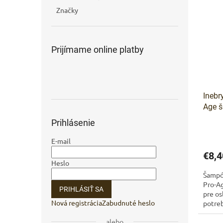
Značky
Prijímame online platby
Inebr
Age 
pre n
Prihlásenie
E-mail
€8,4
Heslo
Šampó
Pro-Ag
PRIHLÁSIŤ SA
pre os
Nová registrácia
Zabudnuté heslo
potreb
argano
alebo