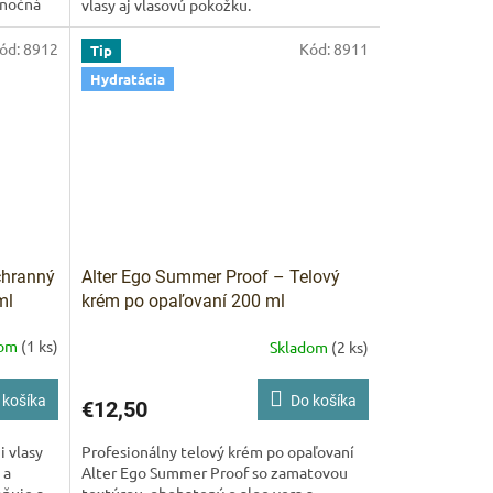
 nočná
vlasy aj vlasovú pokožku.
ód:
8912
Kód:
8911
Tip
Hydratácia
chranný
Alter Ego Summer Proof – Telový
ml
krém po opaľovaní 200 ml
dom
(1 ks)
Skladom
(2 ks)
 košíka
Do košíka
€12,50
i vlasy
Profesionálny telový krém po opaľovaní
 a
Alter Ego Summer Proof so zamatovou
mňuje a