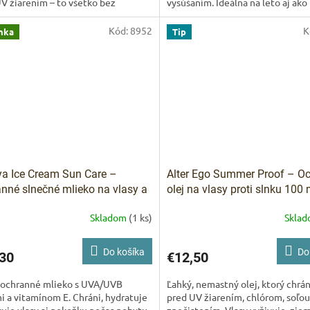
V žiarením – to všetko bez
vysúšaním. Ideálna na leto aj ako
čného zaťaženia.
kúra.
Kód:
8952
K
nka
Tip
ya Ice Cream Sun Care –
Alter Ego Summer Proof – O
nné slnečné mlieko na vlasy a
olej na vlasy proti slnku 100 
SPF 100 ml
Skladom
(1 ks)
Skla
Do košíka
Do
30
€12,50
 ochranné mlieko s UVA/UVB
Ľahký, nemastný olej, ktorý chrán
mi a vitamínom E. Chráni, hydratuje
pred UV žiarením, chlórom, soľou
vuje vlasy aj pokožku počas pobytu
znečistením. Vlasy vyživuje, zje