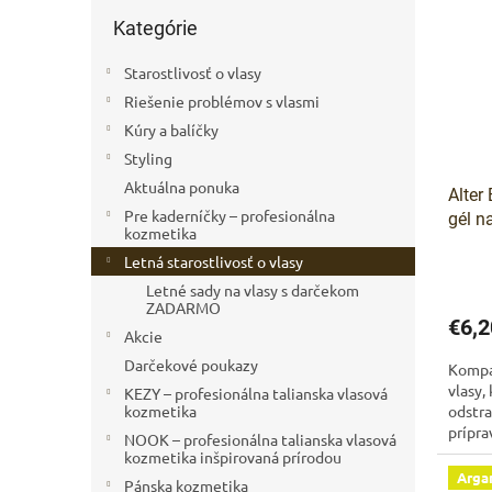
p
e
Preskočiť
Kategórie
i
kategórie
p
s
r
Starostlivosť o vlasy
p
o
r
d
Riešenie problémov s vlasmi
o
u
Kúry a balíčky
d
k
Styling
u
t
Aktuálna ponuka
Alter
k
o
Pre kaderníčky – profesionálna
gél n
t
v
kozmetika
ml
o
Letná starostlivosť o vlasy
v
Letné sady na vlasy s darčekom
ZADARMO
€6,2
Akcie
Darčekové poukazy
Kompak
vlasy,
KEZY – profesionálna talianska vlasová
kozmetika
odstra
prípra
NOOK – profesionálna talianska vlasová
bazéna
kozmetika inšpirovaná prírodou
Arga
Pánska kozmetika