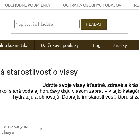
OBCHODNÉ PODMIENKY
OCHRANA OSOBNÝCH ÚDAJOV
R
HĽADAŤ
álna kozmetika
Darčekové poukazy
Blog
Značky
á starostlivosť o vlasy
Udržte svoje vlasy šťastné, zdravé a krás
nko, slaná voda aj horúčavy dajú vlasom zabrať – v tejto kategóri
hydratujú a obnovujú. Doprajte im starostlivosť, ktorú si za
Letné sady na
vlasy s
darčekom