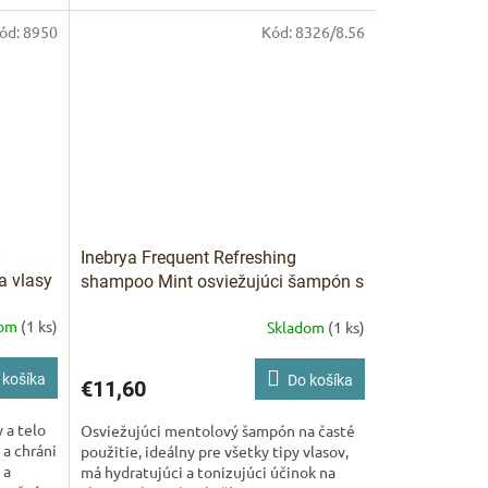
ód:
8950
Kód:
8326/8.56
–
Inebrya Frequent Refreshing
a vlasy
shampoo Mint osviežujúci šampón s
mätou 1000 ml
dom
(1 ks)
Skladom
(1 ks)
 košíka
Do košíka
€11,60
 a telo
Osviežujúci mentolový šampón na časté
 a chráni
použitie, ideálny pre všetky tipy vlasov,
 a
má hydratujúci a tonizujúci účinok na