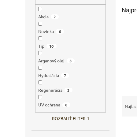
Najpr
Akcia
2
Novinka
6
Tip
10
Arganový olej
3
Hydratácia
7
Regenerácia
3
R
UV ochrana
a
6
Najlac
d
e
ROZBALIŤ FILTER
V
n
ý
i