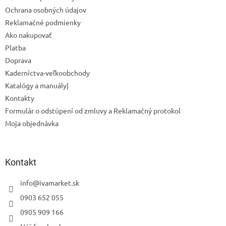
i
Ochrana osobných údajov
e
Reklamačné podmienky
Ako nakupovať
Platba
Doprava
Kaderníctva-veľkoobchody
Katalógy a manuály|
Kontakty
Formulár o odstúpení od zmluvy a Reklamačný protokol
Moja objednávka
Kontakt
info
@
ivamarket.sk
0903 652 055
0905 909 166