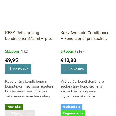
KEZY Rebalancing
Kezy Avocado Conditioner
kondicionér 375 ml – pre
– kondicionér pre suché
mastnú pokožku hlavy
vlasy 1 000 ml
Skladom
(1 ks)
Skladom
(2 ks)
€9,95
€13,80
Do košíka
Do košíka
Rebalančný kondicionér s
Vyživujúci kondicionér pre
komplexom Tiolisina reguluje
suché vlasy Kondicionér s
tvorbu mazu, vyživuje bez
avokádovým olejom a
zaťaženia a zanecháva vlasy
glycerínom okamžite
hebké a plné vitality. Ideálny
hydratuje, uhladzuje a vyživuje
pre mastnú pokožku hlavy.
suché a dehydrované vlasy.
Novinka
Hydratácia
Vegánske...
Dodáva im hebkosť, lesk a...
S kyselinou
Regenerácia