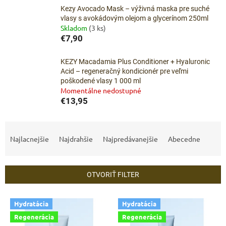
Kezy Avocado Mask – výživná maska pre suché
vlasy s avokádovým olejom a glycerínom 250ml
Skladom
(3 ks)
€7,90
KEZY Macadamia Plus Conditioner + Hyaluronic
Acid – regeneračný kondicionér pre veľmi
poškodené vlasy 1 000 ml
Momentálne nedostupné
€13,95
R
a
Najlacnejšie
Najdrahšie
Najpredávanejšie
Abecedne
d
e
n
OTVORIŤ FILTER
i
e
V
p
Hydratácia
Hydratácia
ý
r
Regenerácia
Regenerácia
p