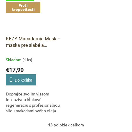
Proti
krepovitosti
KEZY Macadamia Mask –
maska pre slabé a
poškodené vlasy 1000 ml
Skladom
(1 ks)
€17,90
Do košíka
Doprajte svojim vlasom
intenzívnu hĺbkovú
regeneráciu s profesionálnou
silou makadamiového oleja.
KEZY Macadamia maska
obnovuje štruktúru vlasov,
13
položiek celkom
O
zjemňuje ich a navracia im...