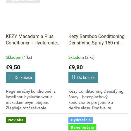
KEZY Macadamia Plus
Kezy Bamboo Conditioning
Conditioner + Hyaluronic
Densifying Spray 150 ml –
Acid – regeneračný
zhusťujúci kondicionér v
kondicionér pre veľmi
spreji
Skladom
(1 ks)
Skladom
(2 ks)
poškodené vlasy 375 ml
€9,50
€9,80
Do košíka
Do košíka
Regeneračný kondicionér s
Kezy Conditioning Densifying
kyselinou hyalurónovou a
Spray – bezoplachový
makadamiovým olejom.
kondicionér pre jemné a
Zlepšuje rozčesávanie,
riedke vlasy. Dodáva im
vyživuje vlasové vlákno a
hustotu, silu a prirodzený
zanecháva vlasy hladšie a
objem bez zaťaženia.
Novinka
Hydratácia
lesklejšie. KEZY Macadamia...
Regenerácia