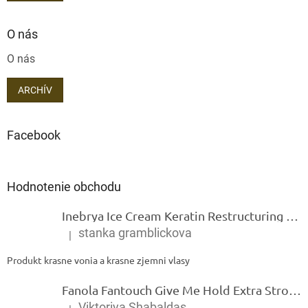
O nás
O nás
ARCHÍV
Facebook
Hodnotenie obchodu
Inebrya Ice Cream Keratin Restructuring Mask – reštrukturalizačná maska s keratínom 1000 ml
stanka gramblickova
|
Hodnotenie produktu je 5 z 5 hviezdičiek.
Produkt krasne vonia a krasne zjemni vlasy
Fanola Fantouch Give Me Hold Extra Strong Fluid Gel - Extra silný rýchloschnúci tekutý gel 250 ml
Viktoriya Shabaldas