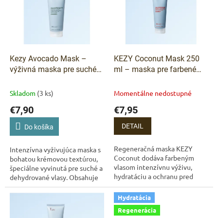
o
i
d
s
u
p
k
r
t
o
o
d
Kezy Avocado Mask –
KEZY Coconut Mask 250
v
u
výživná maska pre suché
ml – maska pre farbené
k
vlasy s avokádovým
vlasy
t
olejom a glycerínom 250ml
Skladom
(3 ks)
Momentálne nedostupné
o
€7,90
€7,95
v
DETAIL
Do košíka
Regeneračná maska KEZY
Intenzívna vyživujúca maska s
Coconut dodáva farbeným
bohatou krémovou textúrou,
vlasom intenzívnu výživu,
špeciálne vyvinutá pre suché a
hydratáciu a ochranu pred
dehydrované vlasy. Obsahuje
vyblednutím farby. Kokosová
avokádový olej a glycerín,
voda spolu s komplexom Shiny
ktoré dodávajú vlasom
Hydratácia
Shieldex obnovuje...
hebkosť,...
Regenerácia