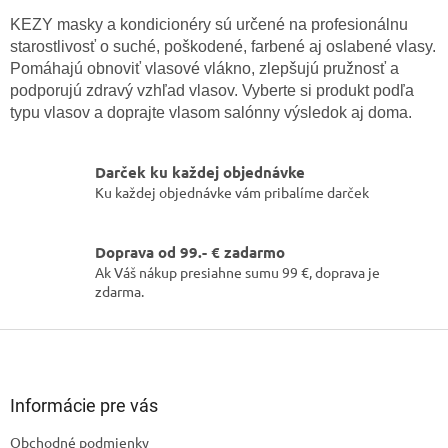
v
l
KEZY masky a kondicionéry sú určené na profesionálnu
á
starostlivosť o suché, poškodené, farbené aj oslabené vlasy.
d
Pomáhajú obnoviť vlasové vlákno, zlepšujú pružnosť a
a
podporujú zdravý vzhľad vlasov. Vyberte si produkt podľa
c
typu vlasov a doprajte vlasom salónny výsledok aj doma.
i
e
p
Darček ku každej objednávke
r
v
Ku každej objednávke vám pribalíme darček
Odoslať
k
Powered by chaterimo
y
v
Doprava od 99.- € zadarmo
ý
Ak Váš nákup presiahne sumu 99 €, doprava je
p
zdarma.
i
s
Z
u
á
p
ä
Informácie pre vás
t
Obchodné podmienky