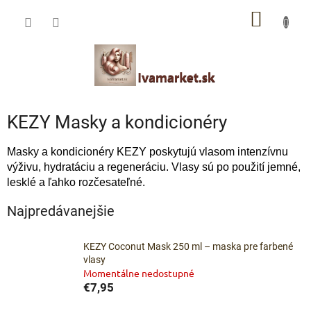
Prejsť
IVAMARKET poradca
NÁKU
na
obsah
Pomoc s výberom profesionálnej vlasovej kozmetiky 🙂
KOŠÍK
KEZY Masky a kondicionéry
Masky a kondicionéry KEZY poskytujú vlasom intenzívnu
výživu, hydratáciu a regeneráciu. Vlasy sú po použití jemné,
lesklé a ľahko rozčesateľné.
Najpredávanejšie
KEZY Coconut Mask 250 ml – maska pre farbené
vlasy
Momentálne nedostupné
€7,95