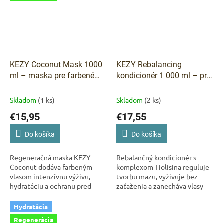
KEZY Coconut Mask 1000
KEZY Rebalancing
ml – maska pre farbené
kondicionér 1 000 ml – pre
vlasy
mastnú pokožku hlavy
Skladom
(1 ks)
Skladom
(2 ks)
€15,95
€17,55
Do košíka
Do košíka
Regeneračná maska KEZY
Rebalančný kondicionér s
Coconut dodáva farbeným
komplexom Tiolisina reguluje
vlasom intenzívnu výživu,
tvorbu mazu, vyživuje bez
hydratáciu a ochranu pred
zaťaženia a zanecháva vlasy
vyblednutím farby. Kokosová
hebké a plné vitality. Ideálny
voda spolu s komplexom Shiny
pre mastnú pokožku hlavy.
Hydratácia
Shieldex obnovuje...
Vegánske...
Regenerácia