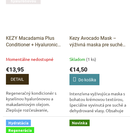
hyalurónovou
KEZY Macadamia Plus
Kezy Avocado Mask –
Conditioner + Hyaluronic
výživná maska pre suché
Acid – regeneračný
vlasy s avokádovým
kondicionér pre veľmi
olejom a glycerínom 1 000
Momentálne nedostupné
Skladom
(1 ks)
poškodené vlasy 1 000 ml
ml
€13,95
€14,50
DETAIL
Do košíka
Regeneračný kondicionér s
Intenzívna vyživujúca maska s
kyselinou hyalurónovou a
bohatou krémovou textúrou,
makadamiovým olejom.
špeciálne vyvinutá pre suché a
Zlepšuje rozčesávanie,
dehydrované vlasy. Obsahuje
vyživuje vlasové vlákno a
avokádový olej a glycerín,
zanecháva vlasy hladšie a
ktoré dodávajú vlasom
Hydratácia
Novinka
lesklejšie. KEZY Macadamia...
hebkosť,...
Regenerácia