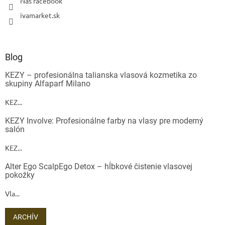
Náš facebook
ivamarket.sk
Blog
KEZY – profesionálna talianska vlasová kozmetika zo
skupiny Alfaparf Milano
KEZ...
KEZY Involve: Profesionálne farby na vlasy pre moderný
salón
KEZ...
Alter Ego ScalpEgo Detox – hĺbkové čistenie vlasovej
pokožky
Vla...
ARCHÍV