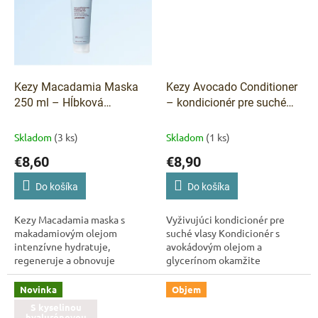
Kezy Macadamia Maska
Kezy Avocado Conditioner
250 ml – Hĺbková
– kondicionér pre suché
regenerácia a výživa
vlasy 375 ml
Skladom
(3 ks)
Skladom
(1 ks)
€8,60
€8,90
Do košíka
Do košíka
Kezy Macadamia maska s
Vyživujúci kondicionér pre
makadamiovým olejom
suché vlasy Kondicionér s
intenzívne hydratuje,
avokádovým olejom a
regeneruje a obnovuje
glycerínom okamžite
poškodené vlasy. Dodáva
hydratuje, uhladzuje a vyživuje
hebkosť, lesk a vitalitu.
suché a dehydrované vlasy.
Novinka
Objem
Dodáva im hebkosť, lesk a...
S kyselinou
hyalurónovou