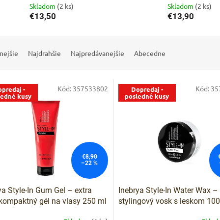
Skladom
(2 ks)
Skladom
(2 ks)
€13,50
€13,90
nejšie
Najdrahšie
Najpredávanejšie
Abecedne
Kód:
357533802
Kód:
35
predaj -
Dopredaj -
ledné kusy
posledné kusy
€8,90
–22 %
ya Style-In Gum Gel – extra
Inebrya Style-In Water Wax –
 kompaktný gél na vlasy 250 ml
stylingový vosk s leskom 100