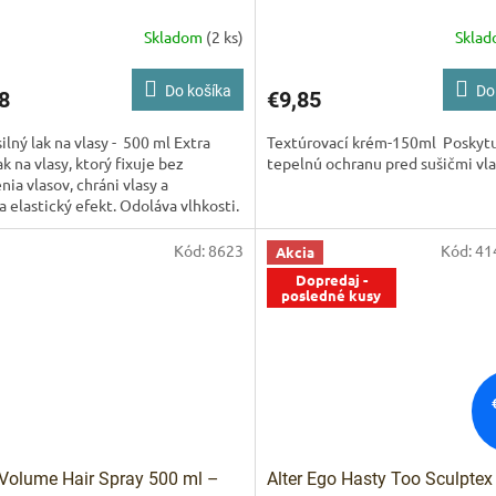
Skladom
(2 ks)
Skla
Do košíka
Do
8
€9,85
silný lak na vlasy - 500 ml Extra
Textúrovací krém-150ml Poskyt
lak na vlasy, ktorý fixuje bez
tepelnú ochranu pred sušičmi v
nia vlasov, chráni vlasy a
a elastický efekt. Odoláva vlhkosti.
Kód:
8623
Kód:
41
Akcia
Dopredaj -
posledné kusy
Volume Hair Spray 500 ml –
Alter Ego Hasty Too Sculptex 