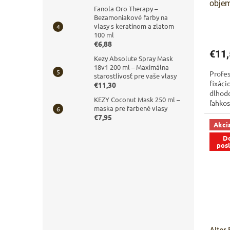
objem
Fanola Oro Therapy –
fixác
Bezamoniakové farby na
500 m
vlasy s keratínom a zlatom
100 ml
vlasy
€6,88
€11,
Kezy Absolute Spray Mask
18v1 200 ml – Maximálna
Profes
starostlivosť pre vaše vlasy
fixác
€11,30
dlhodo
KEZY Coconut Mask 250 ml –
ľahkos
maska pre farbené vlasy
zložen
€7,95
Akci
Do
pos