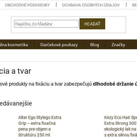
OBCHODNÉ PODMIENKY
OCHRANA OSOBNÝCH ÚDAJOV
R
HĽADAŤ
álna kozmetika
Darčekové poukazy
Blog
Značky
cia a tvar
gové produkty na fixáciu a tvar zabezpečujú
dlhodobé držanie 
edávanejšie
Alter Ego Stylego Extra
Kezy Eco Hair Sp
Grip – extra fixačná
Extra Strong 300
pena pre objem a
ekologický lak na
štruktúru 250 ml
s extra silnou fix