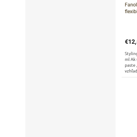
Fanol
flexi
100 
€12,
Stylin
ml Ak 
paste 
vzhľad