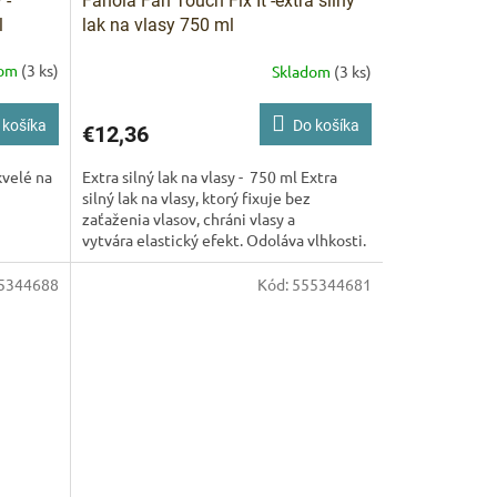
 -
Fanola Fan Touch Fix It -extra silný
l
lak na vlasy 750 ml
dom
(3 ks)
Skladom
(3 ks)
 košíka
Do košíka
€12,36
kvelé na
Extra silný lak na vlasy - 750 ml Extra
silný lak na vlasy, ktorý fixuje bez
zaťaženia vlasov, chráni vlasy a
vytvára elastický efekt. Odoláva vlhkosti.
Silná...
5344688
Kód:
555344681