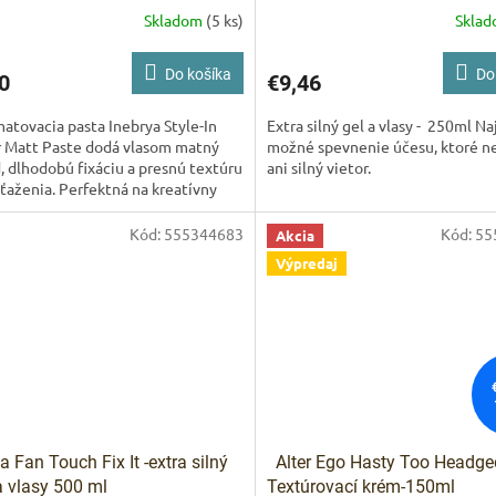
Skladom
(5 ks)
Skla
Priemerné
IVAM
hodnotenie
Pomoc s 
produktu
Do košíka
Do
0
€9,46
je
5,0
matovacia pasta Inebrya Style-In
Extra silný gel a vlasy - 250ml Na
z
 Matt Paste dodá vlasom matný
možné spevnenie účesu, ktoré n
5
, dlhodobú fixáciu a presnú textúru
ani silný vietor.
hviezdičiek.
ťaženia. Perfektná na kreatívny
 so silným...
Kód:
555344683
Kód:
55
Akcia
Výpredaj
a Fan Touch Fix It -extra silný
Alter Ego Hasty Too Headged
a vlasy 500 ml
Textúrovací krém-150ml