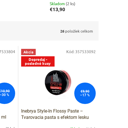
Skladom
(2 ks)
€13,90
26
položiek celkom
7533804
Kód:
357533092
Akcia
Dopredaj -
posledné kusy
€10,90
€9,90
–30 %
–17 %
Inebrya Style-In Flossy Paste –
 ml
Tvarovacia pasta s efektom lesku
100 ml