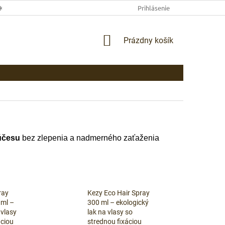
EKLAMAČNÉ PODMIENKY
AKO NAKUPOVAŤ
Prihlásenie
PLATBA
DOP
NÁKUPNÝ
Prázdny košík
KOŠÍK
účesu
bez zlepenia a nadmerného zaťaženia
ray
Kezy Eco Hair Spray
 ml –
300 ml – ekologický
 vlasy
lak na vlasy so
áciou
strednou fixáciou