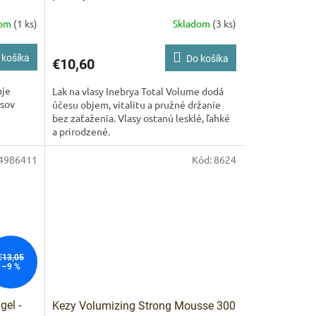
dom
(1 ks)
Skladom
(3 ks)
 košíka
Do košíka
€10,60
uje
Lak na vlasy Inebrya Total Volume dodá
lasov
účesu objem, vitalitu a pružné držanie
bez zaťaženia. Vlasy ostanú lesklé, ľahké
a prirodzené.
4986411
Kód:
8624
€13,05
–9 %
gel -
Kezy Volumizing Strong Mousse 300