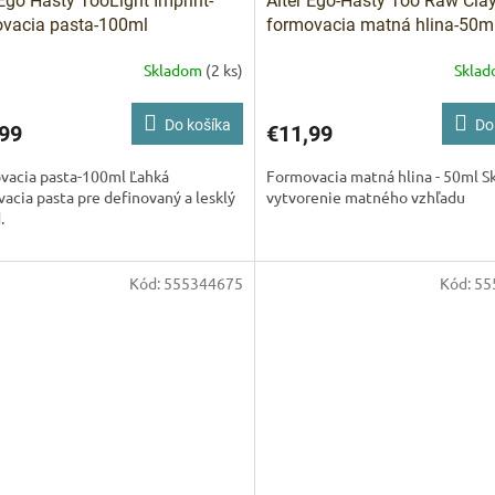
 Ego Hasty TooLight Imprint-
Alter Ego-Hasty Too Raw Clay
vacia pasta-100ml
formovacia matná hlina-50m
Skladom
(2 ks)
Skla
Do košíka
Do
99
€11,99
vacia pasta-100ml Ľahká
Formovacia matná hlina - 50ml S
acia pasta pre definovaný a lesklý
vytvorenie matného vzhľadu
.
Kód:
555344675
Kód:
55