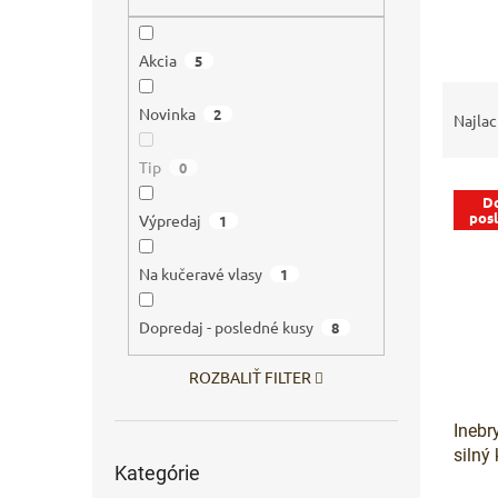
Akcia
5
R
Novinka
2
a
Najlac
d
e
Tip
0
V
n
Do
ý
i
pos
Výpredaj
1
p
e
i
p
Na kučeravé vlasy
1
s
r
p
o
Dopredaj - posledné kusy
8
r
d
o
u
ROZBALIŤ FILTER
d
k
u
t
Inebr
k
o
Preskočiť
silný
t
v
Kategórie
kategórie
o