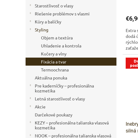
v
Starostlivosť o vlasy
Riešenie problémov s vlasmi
€6,9
Kúry a balíčky
Styling
Extra 
dodá ú
Objem a textúra
rýchlo
Uhladenie a kontrola
zaťaže
Kučery a vlny
Do
Fixácia a tvar
pos
Termoochrana
Aktuálna ponuka
Pre kaderníčky – profesionálna
kozmetika
Letná starostlivosť o vlasy
Akcie
Darčekové poukazy
KEZY – profesionálna talianska vlasová
Inebr
kozmetika
silná
NOOK – profesionálna talianska vlasová
ml