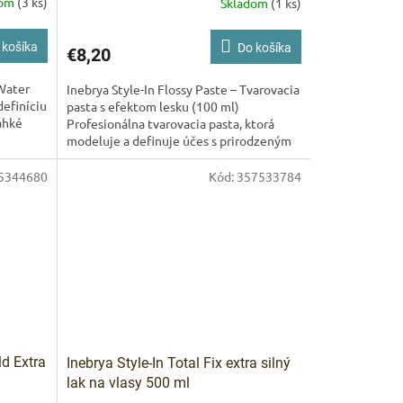
dom
(3 ks)
Skladom
(1 ks)
 košíka
Do košíka
€8,20
 Water
Inebrya Style-In Flossy Paste – Tvarovacia
definíciu
pasta s efektom lesku (100 ml)
ahké
Profesionálna tvarovacia pasta, ktorá
modeluje a definuje účes s prirodzeným
leskom. Ideálna pre...
5344680
Kód:
357533784
d Extra
Inebrya Style-In Total Fix extra silný
lak na vlasy 500 ml
 ml