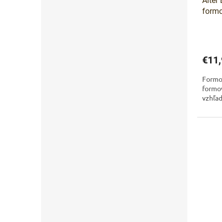
Alter
formo
€11,
Formo
formov
vzhľad