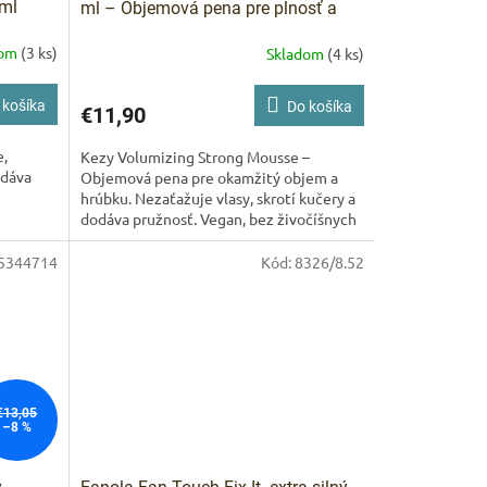
 ml
ml – Objemová pena pre plnosť a
pružnosť vlasov
Kezy Volumizing
dom
(3 ks)
Skladom
(4 ks)
Strong Mousse 300 ml –
Profesionálna vegan pena na objem
 košíka
Do košíka
€11,90
e,
Kezy Volumizing Strong Mousse –
odáva
Objemová pena pre okamžitý objem a
hrúbku. Nezaťažuje vlasy, skrotí kučery a
dodáva pružnosť. Vegan, bez živočíšnych
zložiek.
5344714
Kód:
8326/8.52
€13,05
–8 %