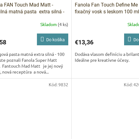
a FAN Touch Mad Matt -
Fanola Fan Touch Define Me
bilná matná pasta extra silná -
fixačný vosk s leskom 100 m
ml
Skladom
(4 ks)
Skla
Do košíka
Do
58
€13,36
gová pasta matná extra silná - 100
Dodáva vlasom definíciu a brilant
ste poznali Fanola Super Matt
Ideálne pre kreatívne účesy.
, Fantouch Mad Matt je jej nový
, nová receptúra a nová...
Kód:
9832
Kód:
42