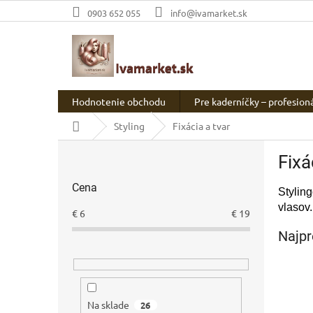
Prejsť
0903 652 055
info@ivamarket.sk
na
obsah
Hodnotenie obchodu
Pre kaderníčky – profesion
Domov
Styling
Fixácia a tvar
B
Fixá
o
č
Cena
n
Stylin
ý
vlasov.
€
6
€
19
p
Najpr
a
n
e
l
Na sklade
26