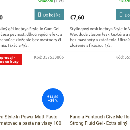
Skladom
(1 ks)
Skla
Do košíka
Do
0
€7,60
silný gél Inebrya Style-In Gum Gel
Stylingový vosk Inebrya Style-In
česu pevnosť, dlhotrvajúci efekt a
Wax dodá vlasom lesk, textúru a 
schnúce zloženie bez mastnoty či
bez mastnoty a zaťaženia. Ultraľ
nia. Fixácia 4/5.
zloženie s fixáciou 1/5.
Kód:
357533806
Kód:
55
predaj -
ledné kusy
€14,80
–39 %
ya Style-In Power Matt Paste –
Fanola Fantouch Give Me Hol
 matovacia pasta na vlasy 100
Strong Fluid Gel - Extra silný
rýchloschnúci tekutý gel 250