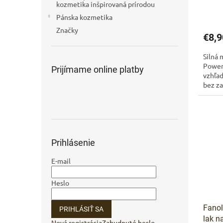
kozmetika inšpirovaná prírodou
Pánska kozmetika
Značky
€8,9
Silná 
Power
Prijímame online platby
vzhľad
bez za
styling
Prihlásenie
E-mail
Heslo
Fanol
PRIHLÁSIŤ SA
lak n
Nová registrácia
Zabudnuté heslo