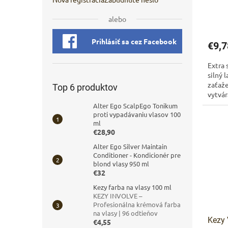
alebo
Prihlásiť sa cez Facebook
€9,7
Extra 
silný 
zaťaže
Top 6 produktov
vytvár
Silná...
Alter Ego ScalpEgo Tonikum
proti vypadávaniu vlasov 100
ml
€28,90
Alter Ego Silver Maintain
Conditioner - Kondicionér pre
blond vlasy 950 ml
€32
Kezy farba na vlasy 100 ml
KEZY INVOLVE –
Profesionálna krémová farba
na vlasy | 96 odtieňov
Kezy 
€4,55