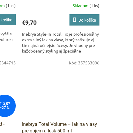
dom
(1 ks)
Skladom
(1 ks)
ARKET poradca
výberom profesionálnej vlasovej kozmetiky 🙂
 košíka
Do košíka
€9,70
jvyššie
Inebrya Style-In Total Fix je profesionálny
eohrozí
extra silný lak na vlasy, ktorý zafixuje aj
tie najnáročnejšie účesy. Je vhodný pre
každodenný styling aj špeciálne
príležitosti,...
5344713
Kód:
357533096
€13,57
–27 %
 -
Inebrya Total Volume – lak na vlasy
pre objem a lesk 500 ml