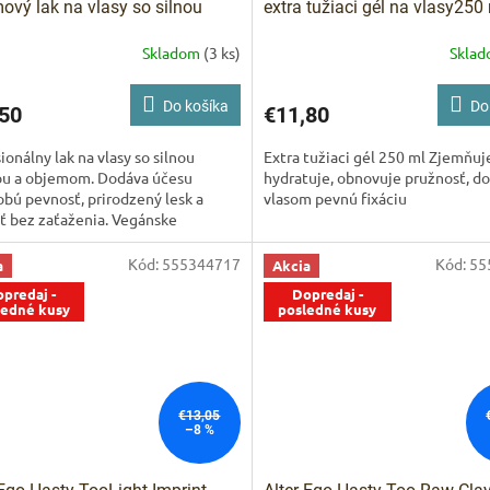
ový lak na vlasy so silnou
extra tužiaci gél na vlasy250
iou
Kezy Volumizing Hairspray
Skladom
(3 ks)
Skla
l – Silný objemový lak na
Do košíka
Do
50
€11,80
ionálny lak na vlasy so silnou
Extra tužiaci gél 250 ml Zjemňuj
iou a objemom. Dodáva účesu
hydratuje, obnovuje pružnosť, d
bú pevnosť, prirodzený lesk a
vlasom pevnú fixáciu
ť bez zaťaženia. Vegánske
ie.
Kód:
555344717
Kód:
55
a
Akcia
predaj -
Dopredaj -
ledné kusy
posledné kusy
€13,05
–8 %