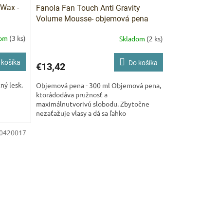
 Wax -
Fanola Fan Touch Anti Gravity
l
Volume Mousse- objemová pena
300 ml
dom
(3 ks)
Skladom
(2 ks)
 košíka
Do košíka
€13,42
ný lesk.
Objemová pena - 300 ml Objemová pena,
ktorádodáva pružnosť a
maximálnutvorivú slobodu. Zbytočne
nezaťažuje vlasy a dá sa ľahko
vyčesať,alebo vymyť šampónom.
0420017