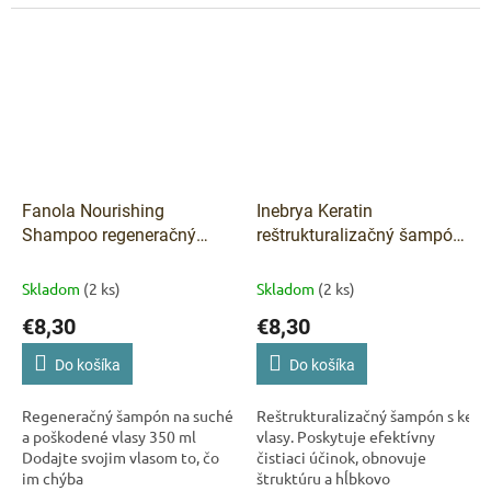
pokožke
dráždenie.
Fanola Nourishing
Inebrya Keratin
Shampoo regeneračný
reštrukturalizačný šampón
šampón na suché a
s keratínom 300 ml
poškodené vlasy 350 ml
Skladom
(2 ks)
Skladom
(2 ks)
€8,30
€8,30
Do košíka
Do košíka
Regeneračný šampón na suché
Reštrukturalizačný šampón s kera
a poškodené vlasy 350 ml
vlasy. Poskytuje efektívny
Dodajte svojim vlasom to, čo
čistiaci účinok, obnovuje
im chýba
štruktúru a hĺbkovo