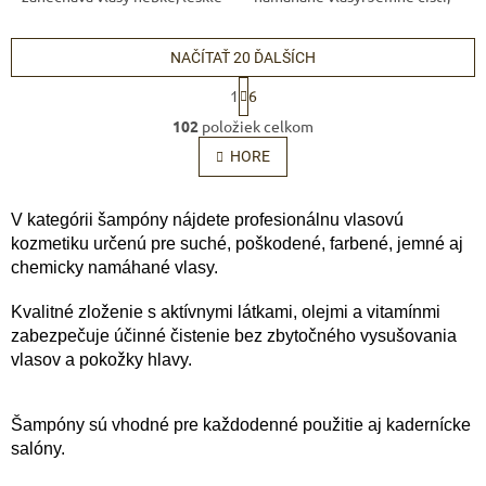
a vitálne. Vhodný pre všetky
regeneruje a dodáva vlasom
typy vlasov.
hebkosť a prirodzený lesk.
Powered by chaterimo
NAČÍTAŤ 20 ĎALŠÍCH
S
1
6
t
O
r
102
položiek celkom
v
á
l
HORE
n
á
k
o
d
v
a
V kategórii šampóny nájdete profesionálnu vlasovú
a
c
kozmetiku určenú pre suché, poškodené, farbené, jemné aj
n
i
chemicky namáhané vlasy.
i
e
e
p
Kvalitné zloženie s aktívnymi látkami, olejmi a vitamínmi
r
zabezpečuje účinné čistenie bez zbytočného vysušovania
v
vlasov a pokožky hlavy.
k
y
v
ý
Šampóny sú vhodné pre každodenné použitie aj kadernícke
p
salóny.
i