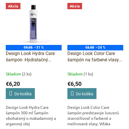
Ideálny letný spoločník s...
Akcia
Akcia
€9,05
–31 %
€8,58
–24 %
Design Look Hydra Care
Design Look Color Care
šampón -Hydratačný
šampón na farbené vlasy
šampón 300 ml
300 ml
Skladom
(2 ks)
Skladom
(1 ks)
€6,20
€6,50
Do košíka
Do košíka
Design Look Hydra Care
Design Look Color Care
šampón 300 ml Šampón
šampón predstavuje luxusnú
obohatený o makadamový a
starostlivosť o farbené a
arganový olej
melírované vlasy. Vďaka