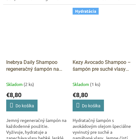
zloženie bez silikónov a SLES.
hebké, lesklé a poddajné.
Hydratácia
Inebrya Daily Shampoo
Kezy Avocado Shampoo –
regeneračný šampón na
šampón pre suché vlasy
časté použitie 300 ml
375 ml
Skladom
(2 ks)
Skladom
(1 ks)
€8,80
€8,80
Do košíka
Do košíka
Jemný regeneračný šampón na
Hydratačný šampón s
každodenné použitie.
avokádovým olejom špeciálne
Vyživuje, hydratuje a
vyvinutý pre suché a
zanecháva vlasy hebké, lesklé
namáhané vlasy. Jemne čistí,
Odoslať