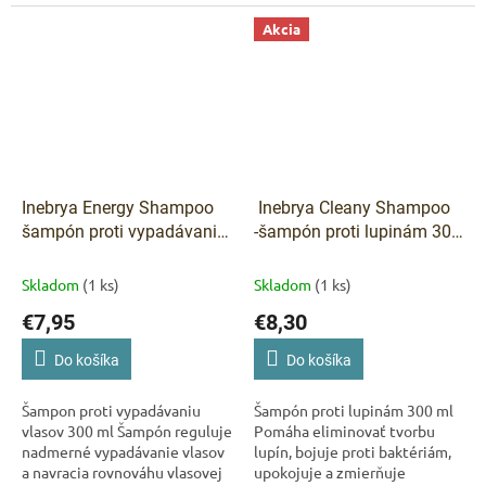
jemnosť a lesk
Akcia
Inebrya Energy Shampoo
Inebrya Cleany Shampoo
šampón proti vypadávaniu
-šampón proti lupinám 300
vlasov 300 ml
ml
Skladom
(1 ks)
Skladom
(1 ks)
€7,95
€8,30
Do košíka
Do košíka
Šampon proti vypadávaniu
Šampón proti lupinám 300 ml
vlasov 300 ml Šampón reguluje
Pomáha eliminovať tvorbu
nadmerné vypadávanie vlasov
lupín, bojuje proti baktériám,
a navracia rovnováhu vlasovej
upokojuje a zmierňuje