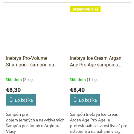
hydratuje...
Arganový olej
Inebrya Pro-Volume
Inebrya Ice Cream Argan
Shampoo - šampón na
Age Pro-Age šampón s
jemné vlasy 300 ml
arganovým olejom pre
namáhané vlasy 300 ml
Skladom
(2 ks)
Skladom
(1 ks)
€8,30
€8,40
Do košíka
Do košíka
Šampón pre
Šampón Inebrya Ice Cream
objem jemných a nevyživených vlasov.
Argan Age Pro-Age je
Šampón posilnený o Arginín.
profesionálna starostlivosť pre
Vlasy
oslabené a namáhané vlasy,