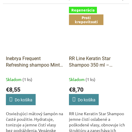
obnovujú pevnosť a lesk.
Regenerácia
Proti
krepovitosti
Inebrya Frequent
RR Line Keratin Star
Refreshing shampoo Mint
Shampoo 350 ml –
osviežujúci šampón s
šampón na oslabené a
mätou 300 ml
poškodené vlasy
Skladom
(1 ks)
Skladom
(1 ks)
€8,55
€8,70
Do košíka
Do košíka
Osviežujúci mätový šampón na
RR Line Keratin Star Shampoo
časté použitie. Hydratuje,
jemne čistí oslabené a
tonizuje a jemne čistí vlasy
poškodené vlasy, obnovuje ich
bez podráždenia. Vegánske
štruktúru a zanecháva ich