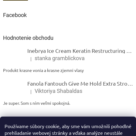
Facebook
Hodnotenie obchodu
Inebrya Ice Cream Keratin Restructuring Mask – reštrukturalizačná maska s keratínom 1000 ml
stanka gramblickova
|
Hodnotenie produktu je 5 z 5 hviezdičiek.
Produkt krasne vonia a krasne zjemni vlasy
Fanola Fantouch Give Me Hold Extra Strong Fluid Gel - Extra silný rýchloschnúci tekutý gel 250 ml
Viktoriya Shabaldas
|
Hodnotenie produktu je 5 z 5 hviezdičiek.
Je super. Som s ním veľmi spokojná.
Používame súbory cookie, aby sme vám umožnili pohodlné
prehliadanie webovej stránky a vďaka analýze neustále