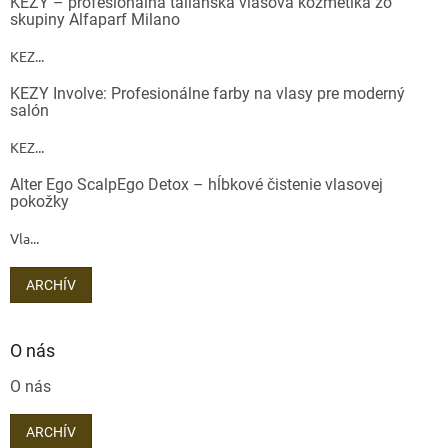
KEZY – profesionálna talianska vlasová kozmetika zo
skupiny Alfaparf Milano
KEZ...
KEZY Involve: Profesionálne farby na vlasy pre moderný
salón
KEZ...
Alter Ego ScalpEgo Detox – hĺbkové čistenie vlasovej
pokožky
Vla...
ARCHÍV
O nás
O nás
ARCHÍV