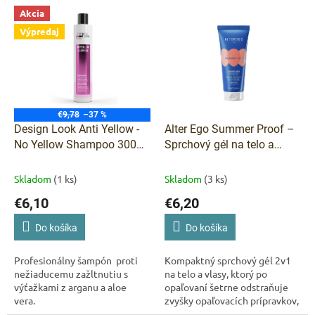
V
p
Akcia
ý
r
Výpredaj
p
o
i
d
s
u
p
k
r
t
o
€9,78
–37 %
o
d
Design Look Anti Yellow -
Alter Ego Summer Proof –
v
u
No Yellow Shampoo 300
Sprchový gél na telo a
k
ml
vlasy po opaľovaní 100 ml
t
Skladom
(1 ks)
Skladom
(3 ks)
o
€6,10
€6,20
v
Do košíka
Do košíka
Profesionálny šampón proti
Kompaktný sprchový gél 2v1
nežiaducemu zažltnutiu s
na telo a vlasy, ktorý po
výťažkami z arganu a aloe
opaľovaní šetrne odstraňuje
vera.
zvyšky opaľovacích prípravkov,
morskej soli a chlóru z bazéna.