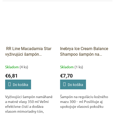
kolagénom pre poškodené
vlasy.
RR Line Macadamia Star
Inebrya Ice Cream Balance
vyživujúci šampón
Shampoo šampón na
namáhané a matné vlasy
reguláciu kožného mazu
350 ml
300 ml
Skladom
(4 ks)
Skladom
(1 ks)
€6,81
€7,70
Do košíka
Do košíka
Vyživujúci šampón namáhané
Šampón na reguláciu kožného
a matné vlasy 350 ml Veľmi
mazu 300 - ml Posilňuje aj
efektívne čistí a dodáva
upokojuje vlasovú pokožku
vlasom mimoriadny tón,