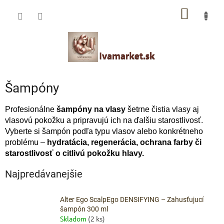
Prejsť
IVAMARKET poradca
NÁKU
na
obsah
Pomoc s výberom profesionálnej vlasovej kozmetiky 🙂
KOŠÍK
Šampóny
Profesionálne
šampóny na vlasy
šetrne čistia vlasy aj
vlasovú pokožku a pripravujú ich na ďalšiu starostlivosť.
Vyberte si šampón podľa typu vlasov alebo konkrétneho
problému –
hydratácia, regenerácia, ochrana farby či
starostlivosť o citlivú pokožku hlavy.
Najpredávanejšie
Alter Ego ScalpEgo DENSIFYING – Zahusťujucí
šampón 300 ml
Skladom
(2 ks)