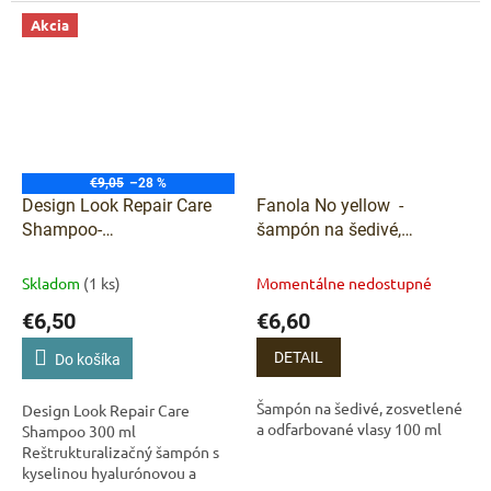
obsahu zlata a diamantového
prášku zanecháva vlasy žiarivé,
Akcia
hebké a plné...
€9,05
–28 %
Design Look Repair Care
Fanola No yellow -
Shampoo-
šampón na šedivé,
Reštrukturalizačný šampón
zosvetlené a odfarbované
s kyselinou hyalurónovou
vlasy 100 ml
Skladom
(1 ks)
Momentálne nedostupné
300 ml
€6,50
€6,60
DETAIL
Do košíka
Šampón na šedivé, zosvetlené
Design Look Repair Care
a odfarbované vlasy 100 ml
Shampoo 300 ml
Reštrukturalizačný šampón s
kyselinou hyalurónovou a