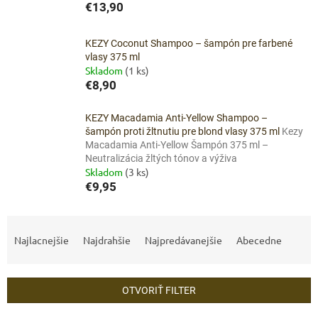
€13,90
KEZY Coconut Shampoo – šampón pre farbené
vlasy 375 ml
Skladom
(1 ks)
€8,90
KEZY Macadamia Anti-Yellow Shampoo –
šampón proti žltnutiu pre blond vlasy 375 ml
Kezy
Macadamia Anti-Yellow Šampón 375 ml –
Neutralizácia žltých tónov a výživa
Skladom
(3 ks)
€9,95
R
a
Najlacnejšie
Najdrahšie
Najpredávanejšie
Abecedne
d
e
n
OTVORIŤ FILTER
i
e