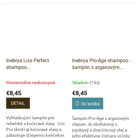
jemne čistí, posilňuje a dodáva im
ktoré potrebujú intenzívnu
objem.
ochranu. Vďaka arganovému
Vlasy zanecháva lesklé,mimoriadne
oleju, rastlinným...
ľahké a mäkké.
Inebrya Liss Perfect
Inebrya Pro-Age shampoo -
shampoo
šampón s arganovým
- Vyhladzujúci šampón
olejom 300 ml
pre nepoddajné vlasy 300
Momentálne nedostupné
Skladom
(1 ks)
ml
€8,45
€8,45
DETAIL
Do košíka
Vyhladzujúci šampón pre
Šampón Pro-Age s arganovým
rebelské a kučeravé vlasy Liss
olejom. Je obohatený o
Pro skrotí aj kučeravé vlasy a
jojobový a slnečnicový olej a
zabraňuje štiepeniu končekov.
jeho efektívne čistiace účinky