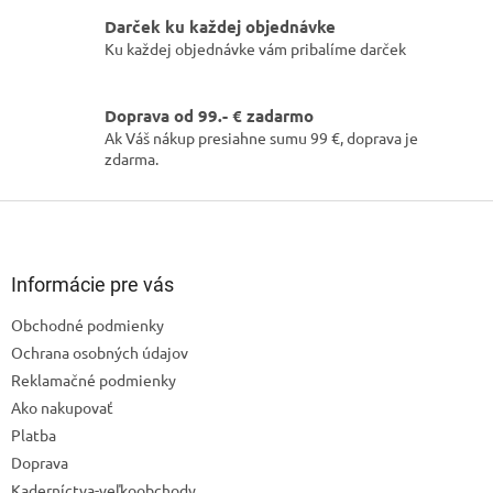
s
u
Darček ku každej objednávke
Ku každej objednávke vám pribalíme darček
Doprava od 99.- € zadarmo
Ak Váš nákup presiahne sumu 99 €, doprava je
zdarma.
Z
á
p
ä
Informácie pre vás
t
Obchodné podmienky
i
Ochrana osobných údajov
e
Reklamačné podmienky
Ako nakupovať
Platba
Doprava
Kaderníctva-veľkoobchody