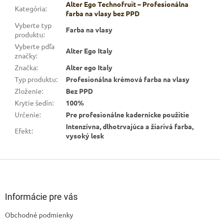
Alter Ego Technofruit – Profesionálna
Kategória
:
farba na vlasy bez PPD
Vyberte typ
Farba na vlasy
produktu
:
Vyberte pdľa
Alter Ego Italy
značky
:
Značka
:
Alter ego Italy
Typ produktu
:
Profesionálna krémová farba na vlasy
Zloženie
:
Bez PPD
Krytie šedín
:
100%
Určenie
:
Pre profesionálne kadernícke použitie
Intenzívna, dlhotrvajúca a žiarivá farba,
Efekt
:
vysoký lesk
Z
á
p
ä
Informácie pre vás
t
Obchodné podmienky
i