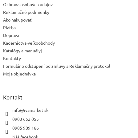
Ochrana osobných údajov
e
Reklamačné podmienky
Ako nakupovať
Platba
Doprava
Kaderníctva-veľkoobchody
Odoslať
Katalógy a manuály|
Powered by chaterimo
Kontakty
Formulár o odstúpení od zmluvy a Reklamačný protokol
Moja objednávka
Kontakt
info
@
ivamarket.sk
0903 652 055
0905 909 166
Náš facebook