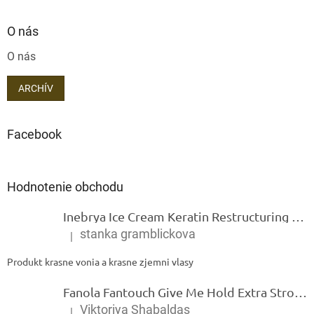
O nás
O nás
ARCHÍV
Facebook
Hodnotenie obchodu
Inebrya Ice Cream Keratin Restructuring Mask – reštrukturalizačná maska s keratínom 1000 ml
stanka gramblickova
|
Hodnotenie produktu je 5 z 5 hviezdičiek.
Produkt krasne vonia a krasne zjemni vlasy
Fanola Fantouch Give Me Hold Extra Strong Fluid Gel - Extra silný rýchloschnúci tekutý gel 250 ml
Viktoriya Shabaldas
|