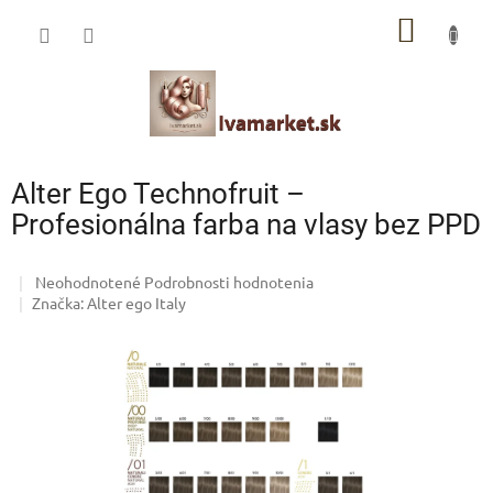
Prejsť
IVAMARKET poradca
NÁKU
na
obsah
Pomoc s výberom profesionálnej vlasovej kozmetiky 🙂
KOŠÍK
Alter Ego Technofruit –
Profesionálna farba na vlasy bez PPD
Priemerné
Neohodnotené
Podrobnosti hodnotenia
hodnotenie
Značka:
Alter ego Italy
produktu
je
0,0
z
5
hviezdičiek.