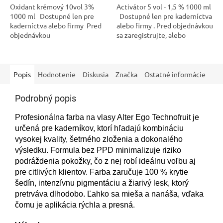
Oxidant krémový 10vol 3%
Activátor 5 vol - 1,5 % 1000 ml
1000 ml Dostupné len pre
Dostupné len pre kaderníctva
kaderníctva alebo firmy Pred
alebo firmy . Pred objednávkou
objednávkou
sa zaregistrujte, alebo
sa zaregistruoxidant krémový
prihláste.
10vol 3% 1000 mljte, alebo
prihláste.
Popis
Hodnotenie
Diskusia
Značka
Ostatné informácie
Podrobný popis
Profesionálna farba na vlasy Alter Ego Technofruit je
určená pre kaderníkov, ktorí hľadajú kombináciu
vysokej kvality, šetrného zloženia a dokonalého
výsledku. Formula bez PPD minimalizuje riziko
podráždenia pokožky, čo z nej robí ideálnu voľbu aj
pre citlivých klientov. Farba zaručuje 100 % krytie
šedín, intenzívnu pigmentáciu a žiarivý lesk, ktorý
pretrváva dlhodobo. Ľahko sa mieša a nanáša, vďaka
čomu je aplikácia rýchla a presná.