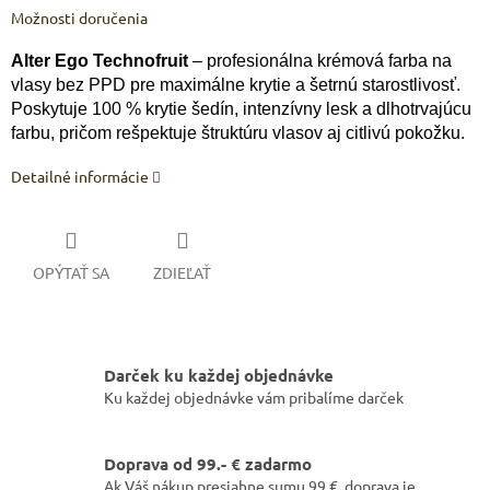
Možnosti doručenia
Alter Ego Technofruit
– profesionálna krémová farba na
vlasy bez PPD pre maximálne krytie a šetrnú starostlivosť.
Poskytuje 100 % krytie šedín, intenzívny lesk a dlhotrvajúcu
farbu, pričom rešpektuje štruktúru vlasov aj citlivú pokožku.
Detailné informácie
OPÝTAŤ SA
ZDIEĽAŤ
Darček ku každej objednávke
Ku každej objednávke vám pribalíme darček
Doprava od 99.- € zadarmo
Ak Váš nákup presiahne sumu 99 €, doprava je