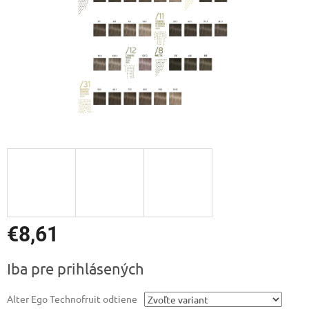
€8,61
Jednotková
Iba pre prihlásených
cena:
Alter Ego Technofruit odtiene