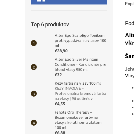
Popi
Pod
Top 6 produktov
Alt
Alter Ego ScalpEgo Tonikum
proti vypadávaniu vlasov 100
vla
ml
€28,90
Šam
Alter Ego Silver Maintain
Conditioner - Kondicionér pre
Jeho
blond vlasy 950 ml
€32
Vlny
Kezy farba na vlasy 100 ml
KEZY INVOLVE –
Profesionálna krémová farba
na vlasy | 96 odtieňov
€4,55
Fanola Oro Therapy –
Bezamoniakové farby na
vlasy s keratínom a zlatom
100 ml
€6,88