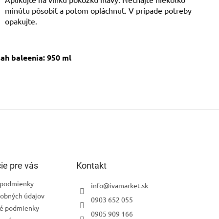
minútu pôsobiť a potom opláchnuť. V prípade potreby
opakujte.
ah baleenia: 950 ml
ie pre vás
Kontakt
podmienky
info
@
ivamarket.sk
obných údajov
0903 652 055
é podmienky
0905 909 166