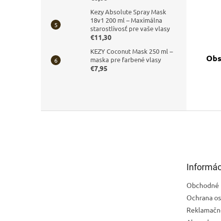
Kezy Absolute Spray Mask
18v1 200 ml – Maximálna
starostlivosť pre vaše vlasy
€11,30
KEZY Coconut Mask 250 ml –
Obs
maska pre farbené vlasy
€7,95
Z
á
p
ä
t
Informác
i
e
Obchodné 
Ochrana os
Reklamačn