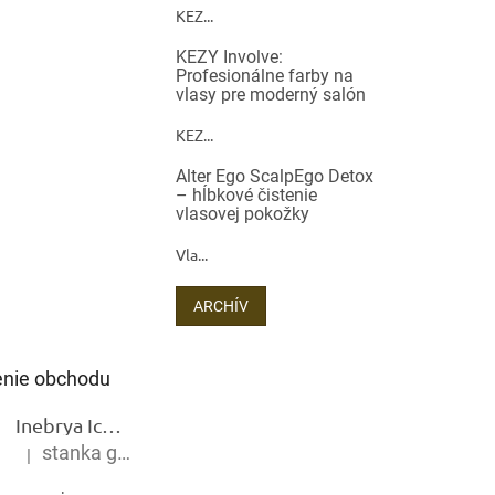
KEZ...
KEZY Involve:
Profesionálne farby na
vlasy pre moderný salón
KEZ...
Alter Ego ScalpEgo Detox
– hĺbkové čistenie
vlasovej pokožky
Vla...
ARCHÍV
nie obchodu
Inebrya Ice Cream Keratin Restructuring Mask – reštrukturalizačná maska s keratínom 1000 ml
stanka gramblickova
|
Hodnotenie produktu je 5 z 5 hviezdičiek.