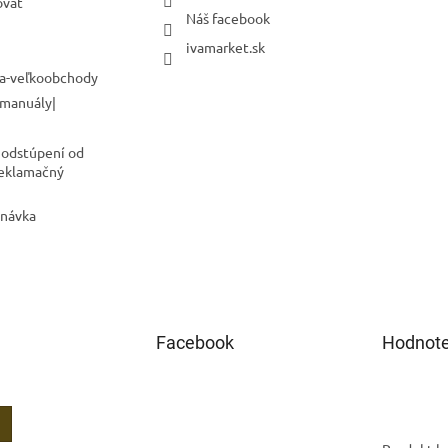
ovať
Náš facebook
ivamarket.sk
a-veľkoobchody
 manuály|
 odstúpení od
Reklamačný
dnávka
Facebook
Hodnote