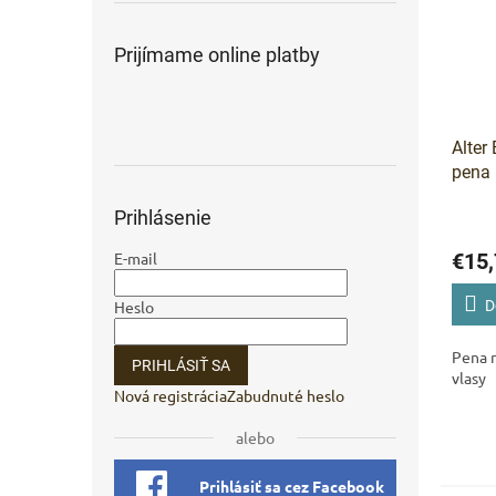
Prijímame online platby
Alter
pena 
vlasy
Prihlásenie
E-mail
€15,
Heslo
D
Pena n
PRIHLÁSIŤ SA
vlasy
Nová registrácia
Zabudnuté heslo
alebo
Prihlásiť sa cez Facebook