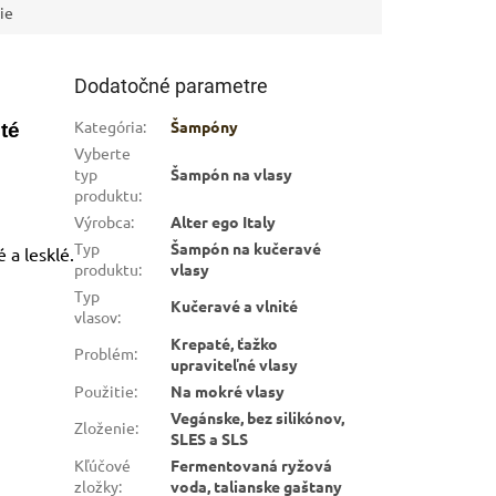
ie
Dodatočné parametre
Kategória
:
Šampóny
té
Vyberte
typ
Šampón na vlasy
produktu
:
Výrobca
:
Alter ego Italy
Typ
Šampón na kučeravé
 a lesklé.
produktu
:
vlasy
Typ
Kučeravé a vlnité
vlasov
:
Krepaté, ťažko
Problém
:
upraviteľné vlasy
Použitie
:
Na mokré vlasy
Vegánske, bez silikónov,
Zloženie
:
SLES a SLS
Kľúčové
Fermentovaná ryžová
zložky
:
voda, talianske gaštany