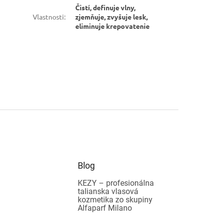
Čistí, definuje vlny,
Vlastnosti
:
zjemňuje, zvyšuje lesk,
eliminuje krepovatenie
Blog
KEZY – profesionálna
talianska vlasová
kozmetika zo skupiny
Alfaparf Milano