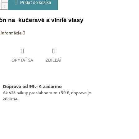
Pridať do košíka
n na kučeravé a vlnité vlasy
 informácie
OPÝTAŤ SA
ZDIEĽAŤ
Doprava od 99.- € zadarmo
Ak Váš nákup presiahne sumu 99 €, doprava je
zdarma.