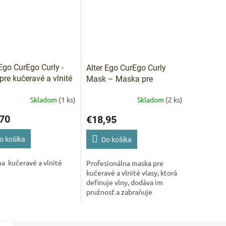
IVAM
Pomoc s 
 Ego CurEgo Curly -
Alter Ego CurEgo Curly
pre kučeravé a vlnité
Mask – Maska pre
 175 ml
kučeravé a vlnité vlasy 300
Skladom
(1 ks)
Skladom
(2 ks)
ml
70
€18,95
o košíka
Do košíka
a kučeravé a vlnité
Profesionálna maska pre
kučeravé a vlnité vlasy, ktorá
definuje vlny, dodáva im
pružnosť a zabraňuje
krepovateniu – bez zaťaženia.