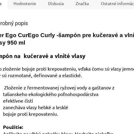
s
Hodnotenie
Diskusia
Značka
Ostatné informác
robný popis
er Ego CurEgo Curly -šampón pre kučeravé a vlni
sy 950 ml
pón na kučeravé a vlnité vlasy
 zloženie bojuje proti krepovateniu, vďaka čomu sú vlasy jemné
 sú rozmotané, definované a elastické.
Zloženie z fermentovanej ryžovej vody a gaštanov z
talianskeho ekologického poľnohospodárstva
efektívne čistí
zanecháva vlasy hebké a lesklé
bojuje proti krepovateniu.
Použitie:
Aplikujte na vlhkú pokožku hlavy. Nechajte niekoľko