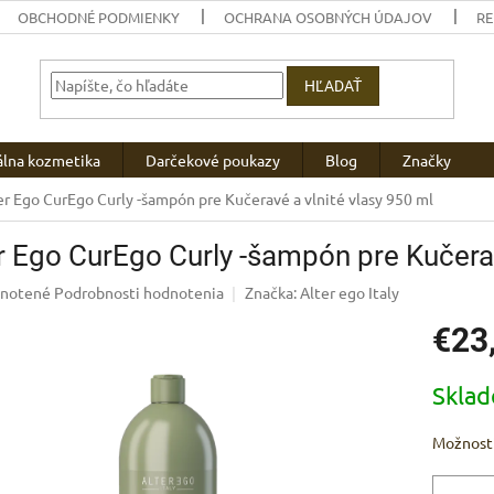
OBCHODNÉ PODMIENKY
OCHRANA OSOBNÝCH ÚDAJOV
R
HĽADAŤ
álna kozmetika
Darčekové poukazy
Blog
Značky
er Ego CurEgo Curly -šampón pre Kučeravé a vlnité vlasy 950 ml
r Ego CurEgo Curly -šampón pre Kučerav
rné
notené
Podrobnosti hodnotenia
Značka:
Alter ego Italy
enie
€23
u
Jednotk
Skla
cena:
iek.
Možnosti