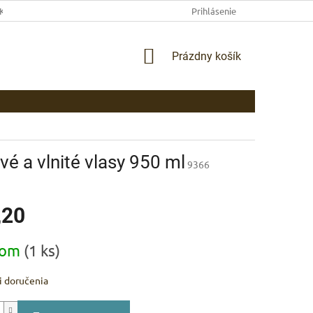
EKLAMAČNÉ PODMIENKY
AKO NAKUPOVAŤ
Prihlásenie
PLATBA
DOP
NÁKUPNÝ
Prázdny košík
KOŠÍK
é a vlnité vlasy 950 ml
9366
,20
ová
dom
(1 ks)
 doručenia