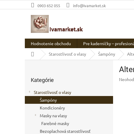
Prejsť
0903 652 055
info@ivamarket.sk
na
obsah
Hodnotenie obchodu
Pre kaderníčky – profesion
Domov
Starostlivosť o vlasy
Šampóny
Alt
B
Alte
o
Preskočiť
č
Prieme
Neohod
Kategórie
kategórie
n
hodnot
ý
produkt
Starostlivosť o vlasy
p
je
Šampóny
a
0,0
z
Kondicionéry
n
5
e
Masky na vlasy
hviezdič
l
Farebné masky
Bezoplachová starostlivosť