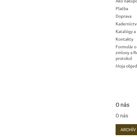
Ako nakup
Platba
Doprava
Kaderníctv
Katalógy a
Kontakty
Formulár o
zmluvy a 
protokol
Moja obje
O nás
O nás
ARCHÍV