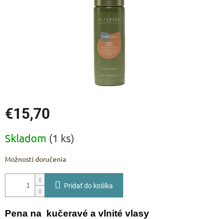
€15,70
Jednotková
Skladom
(1 ks)
cena:
Možnosti doručenia
Pridať do košíka
Pena na kučeravé a vlnité vlasy