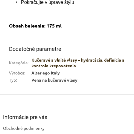
Pokračujte v úprave štýlu
Obsah baleenia: 175 ml
Dodatočné parametre
Kučeravé a vlnité vlasy – hydratácia, definícia a
Kategória
:
kontrola krepovatenia
Výrobca
:
Alter ego Italy
Typ
:
Pena na kučeravé vlasy
Z
á
p
ä
Informácie pre vás
t
Obchodné podmienky
i