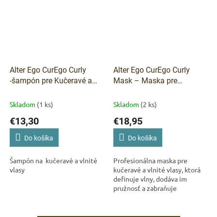
Alter Ego CurEgo Curly
Alter Ego CurEgo Curly
-šampón pre Kučeravé a
Mask – Maska pre
vlnité vlasy 300 ml
kučeravé a vlnité vlasy 300
ml
Skladom
(1 ks)
Skladom
(2 ks)
€13,30
€18,95
Do košíka
Do košíka
Šampón na kučeravé a vlnité
Profesionálna maska pre
vlasy
kučeravé a vlnité vlasy, ktorá
definuje vlny, dodáva im
pružnosť a zabraňuje
krepovateniu – bez zaťaženia.