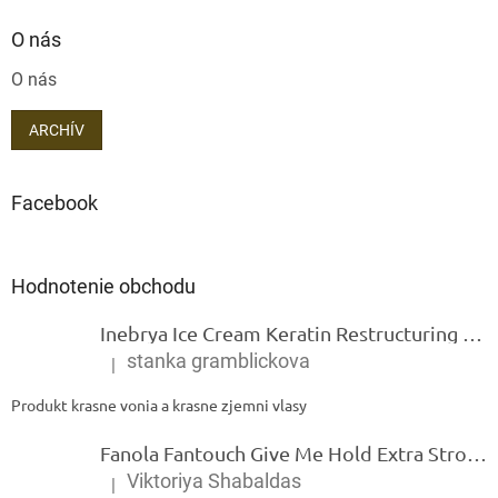
O nás
O nás
ARCHÍV
Facebook
Hodnotenie obchodu
Inebrya Ice Cream Keratin Restructuring Mask – reštrukturalizačná maska s keratínom 1000 ml
stanka gramblickova
|
Hodnotenie produktu je 5 z 5 hviezdičiek.
Produkt krasne vonia a krasne zjemni vlasy
Fanola Fantouch Give Me Hold Extra Strong Fluid Gel - Extra silný rýchloschnúci tekutý gel 250 ml
Viktoriya Shabaldas
|
Hodnotenie produktu je 5 z 5 hviezdičiek.