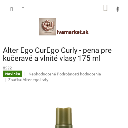
Prejsť
IVAMARKET poradca
NÁKU
na
obsah
Pomoc s výberom profesionálnej vlasovej kozmetiky 🙂
KOŠÍK
Alter Ego CurEgo Curly - pena pre
kučeravé a vlnité vlasy 175 ml
8522
Priemerné
Neohodnotené
Podrobnosti hodnotenia
Novinka
hodnotenie
Značka:
Alter ego Italy
produktu
je
0,0
z
5
hviezdičiek.