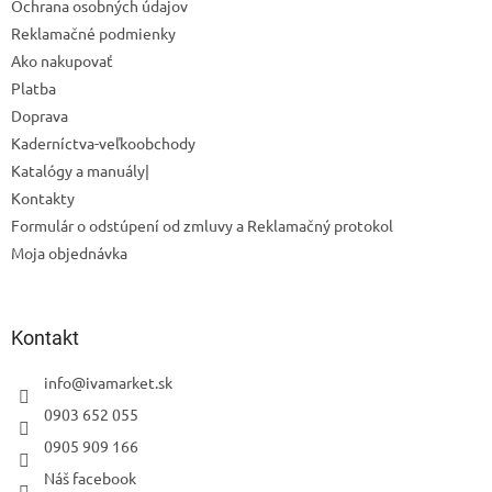
Ochrana osobných údajov
e
Reklamačné podmienky
Ako nakupovať
Platba
Doprava
Kaderníctva-veľkoobchody
Katalógy a manuály|
Kontakty
Formulár o odstúpení od zmluvy a Reklamačný protokol
Moja objednávka
Odoslať
Kontakt
Powered by chaterimo
info
@
ivamarket.sk
0903 652 055
0905 909 166
Náš facebook