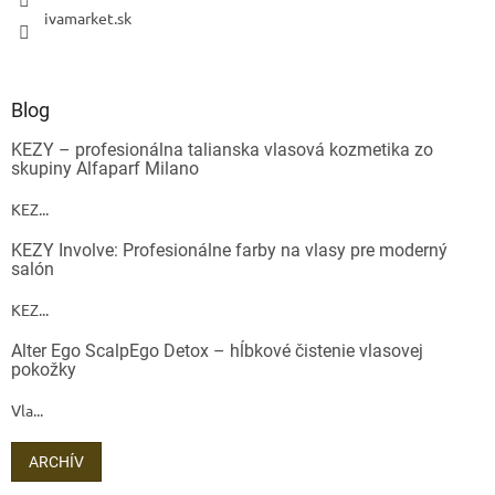
ivamarket.sk
Blog
KEZY – profesionálna talianska vlasová kozmetika zo
skupiny Alfaparf Milano
KEZ...
KEZY Involve: Profesionálne farby na vlasy pre moderný
salón
KEZ...
Alter Ego ScalpEgo Detox – hĺbkové čistenie vlasovej
pokožky
Vla...
ARCHÍV