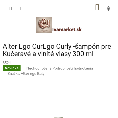
Prejsť
IVAMARKET poradca
NÁKU
na
obsah
Pomoc s výberom profesionálnej vlasovej kozmetiky 🙂
KOŠÍK
Alter Ego CurEgo Curly -šampón pre
Kučeravé a vlnité vlasy 300 ml
8521
Priemerné
Neohodnotené
Podrobnosti hodnotenia
Novinka
hodnotenie
Značka:
Alter ego Italy
produktu
je
0,0
z
5
hviezdičiek.