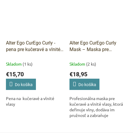
Alter Ego CurEgo Curly -
Alter Ego CurEgo Curly
pena pre kučeravé a vlnité
Mask – Maska pre
vlasy 175 ml
kučeravé a vlnité vlasy 300
ml
Skladom
(1 ks)
Skladom
(2 ks)
€15,70
€18,95
Do košíka
Do košíka
Pena na kučeravé a vlnité
Profesionálna maska pre
vlasy
kučeravé a vlnité vlasy, ktorá
definuje vlny, dodáva im
pružnosť a zabraňuje
krepovateniu – bez zaťaženia.