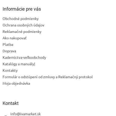
p
ä
Informácie pre vás
t
Obchodné podmienky
i
Ochrana osobných údajov
e
Reklamačné podmienky
Ako nakupovať
Platba
Doprava
Kaderníctva-veľkoobchody
Katalógy a manuály|
Kontakty
Formulár o odstúpení od zmluvy a Reklamačný protokol
Moja objednávka
Odoslať
Powered by chaterimo
Kontakt
info
@
ivamarket.sk