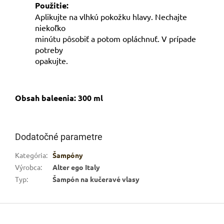
Použitie:
Aplikujte na vlhkú pokožku hlavy. Nechajte
niekoľko
minútu pôsobiť a potom opláchnuť. V prípade
potreby
opakujte.
Obsah baleenia: 300 ml
Dodatočné parametre
Kategória
:
Šampóny
Výrobca
:
Alter ego Italy
Typ
:
Šampón na kučeravé vlasy
Z
á