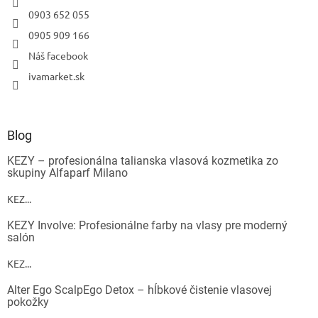
0903 652 055
0905 909 166
Náš facebook
ivamarket.sk
Blog
KEZY – profesionálna talianska vlasová kozmetika zo
skupiny Alfaparf Milano
KEZ...
KEZY Involve: Profesionálne farby na vlasy pre moderný
salón
KEZ...
Alter Ego ScalpEgo Detox – hĺbkové čistenie vlasovej
pokožky