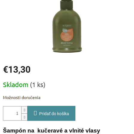
€13,30
Jednotková
Skladom
(1 ks)
cena:
Možnosti doručenia
Pridať do košíka
Šampón na kučeravé a vlnité vlasy