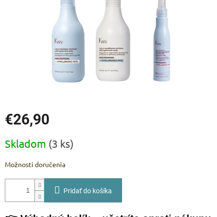
€26,90
Jednotková
Skladom
(3 ks)
cena:
Možnosti doručenia
Pridať do košíka