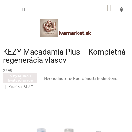
Prejsť
IVAMARKET poradca
NÁKU
na
obsah
Pomoc s výberom profesionálnej vlasovej kozmetiky 🙂
KOŠÍK
KEZY Macadamia Plus – Kompletná
regenerácia vlasov
9748
S kyselinou
Priemerné
Neohodnotené
Podrobnosti hodnotenia
hyalurónovou
hodnotenie
Značka:
KEZY
produktu
je
0,0
z
5
hviezdičiek.