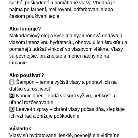
suché, poškodené a namáhané vlasy. Vhodná je
najmä po farbení, melírovaní, odfarbovaní alebo
častom používaní tepla.
Ako funguje?
Makadamiový olej a kyselina hyalurónová dodávajú
vlasom intenzívnu hydratáciu, obnovujú ich štruktúru a
pomáhajú udržať vlhkosť vo vlasovom vlákne. Vlasy
sú pevnejšie, pružnejšie a menej náchylné na
lámanie.
Ako používať?
1️⃣ Šampón – jemne vyčistí vlasy a pripraví ich na
ďalšiu starostlivosť
2️⃣ Kondicionér – dodá vlasom výživu, hebkosť a
uľahčí rozčesávanie
3️⃣ Leave-in spray – chráni vlasy počas dňa, zlepšuje
ich vzhľad a znižuje poškodenie
Výsledok:
Vlasy sú hydratované, lesklé, pevnejšie a viditeľne