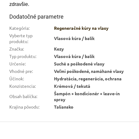
zdravšie.
Dodatočné parametre
Kategória
:
Regeneračné kúry na vlasy
Vyberte typ
Vlasová kúra / balík
produktu
:
Značka
:
Kezy
Typ produktu
:
Vlasová kúra / balík
Určenie
:
Suché a poškodené vlasy
Vhodné pre
:
Veľmi poškodené, namáhané vlasy
Účinok
:
Hydratácia, regenerácia, ochrana
Konzistencia
:
Krémová / tekutá
Šampón + kondicionér + leave-in
Obsah balíčka
:
spray
Krajina pôvodu
:
Taliansko
Z
á
p