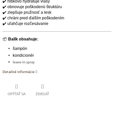
✔️ hĺbkovo hydratuje vlasy
✔️ obnovuje poškodenú štruktúru
✔️ zlepšuje pružnosť a lesk
✔️ chráni pred ďalším poškodením
✔️ uľahčuje rozčesávanie
📦
Balík obsahuje:
šampón
kondicionér
leave-in spray
Detailné informácie
OPÝTAŤ SA
ZDIEĽAŤ