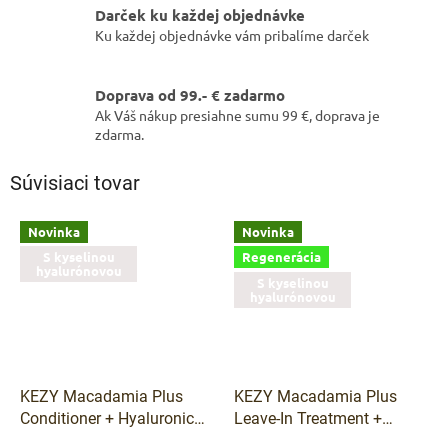
Darček ku každej objednávke
Ku každej objednávke vám pribalíme darček
Doprava od 99.- € zadarmo
Ak Váš nákup presiahne sumu 99 €, doprava je
zdarma.
Súvisiaci tovar
Novinka
Novinka
S kyselinou
Regenerácia
hyalurónovou
S kyselinou
hyalurónovou
KEZY Macadamia Plus
KEZY Macadamia Plus
Conditioner + Hyaluronic
Leave-In Treatment +
Acid – regeneračný
Hyaluronic Acid –