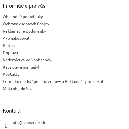
ä
Informácie pre vás
t
Obchodné podmienky
Odoslať
i
Ochrana osobných údajov
e
Powered by chaterimo
Reklamačné podmienky
Ako nakupovať
Platba
Doprava
Kaderníctva-veľkoobchody
Katalógy a manuály|
Kontakty
Formulár o odstúpení od zmluvy a Reklamačný protokol
Moja objednávka
Kontakt
info
@
ivamarket.sk