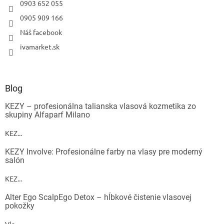
0903 652 055
0905 909 166
Náš facebook
ivamarket.sk
Blog
KEZY – profesionálna talianska vlasová kozmetika zo
skupiny Alfaparf Milano
KEZ...
KEZY Involve: Profesionálne farby na vlasy pre moderný
salón
KEZ...
Alter Ego ScalpEgo Detox – hĺbkové čistenie vlasovej
pokožky
Vla...