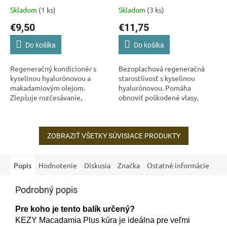
kondicionér pre veľmi
bezoplachová kúra pre
Skladom
(1 ks)
Skladom
(3 ks)
poškodené vlasy 375 ml
poškodené vlasy 150 ml
€9,50
€11,75
Do košíka
Do košíka
Regeneračný kondicionér s
Bezoplachová regeneračná
kyselinou hyalurónovou a
starostlivosť s kyselinou
makadamiovým olejom.
hyalurónovou. Pomáha
Zlepšuje rozčesávanie,
obnoviť poškodené vlasy,
vyživuje vlasové vlákno a
zlepšuje rozčesávanie, znižuje
zanecháva vlasy hladšie a
krepatenie a chráni vlasy pred
lesklejšie. KEZY Macadamia...
ďalším poškodením....
ZOBRAZIŤ VŠETKY SÚVISIACE PRODUKTY
Popis
Hodnotenie
Diskusia
Značka
Ostatné informácie
Podrobný popis
Pre koho je tento balík určený?
KEZY Macadamia Plus kúra je ideálna pre veľmi