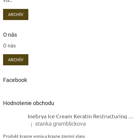
ARCHÍV
O nás
O nás
ARCHÍV
Facebook
Hodnotenie obchodu
Inebrya Ice Cream Keratin Restructuring Mask – reštrukturalizačná maska s keratínom 1000 ml
stanka gramblickova
|
Hodnotenie produktu je 5 z 5 hviezdičiek.
Produkt krasne vonia a krasne zjemni vlasy