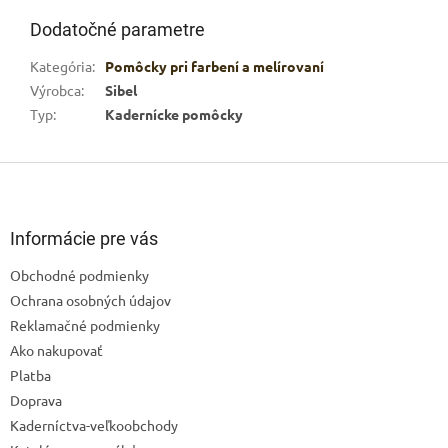
Dodatočné parametre
Kategória
:
Pomôcky pri farbení a melírovaní
Výrobca
:
Sibel
Typ
:
Kadernícke pomôcky
Z
á
p
ä
Informácie pre vás
t
Obchodné podmienky
i
Ochrana osobných údajov
e
Reklamačné podmienky
Ako nakupovať
Platba
Doprava
Kaderníctva-veľkoobchody