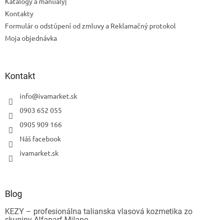
Katalógy a manuály|
Kontakty
Formulár o odstúpení od zmluvy a Reklamačný protokol
Moja objednávka
Kontakt
info
@
ivamarket.sk
0903 652 055
0905 909 166
Náš facebook
Odoslať
ivamarket.sk
Powered by chaterimo
Blog
KEZY – profesionálna talianska vlasová kozmetika zo
skupiny Alfaparf Milano