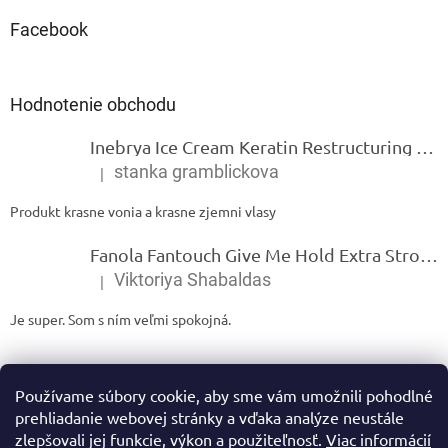
Facebook
Hodnotenie obchodu
Inebrya Ice Cream Keratin Restructuring Mask – reštrukturalizačná maska s keratínom 1000 ml
stanka gramblickova
|
Hodnotenie produktu je 5 z 5 hviezdičiek.
Produkt krasne vonia a krasne zjemni vlasy
Fanola Fantouch Give Me Hold Extra Strong Fluid Gel - Extra silný rýchloschnúci tekutý gel 250 ml
Viktoriya Shabaldas
|
Hodnotenie produktu je 5 z 5 hviezdičiek.
Je super. Som s ním veľmi spokojná.
Používame súbory cookie, aby sme vám umožnili pohodlné
prehliadanie webovej stránky a vďaka analýze neustále
zlepšovali jej funkcie, výkon a použiteľnosť.
Viac informácií