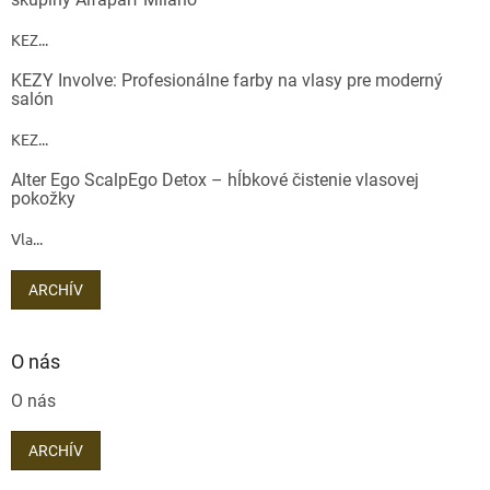
KEZ...
KEZY Involve: Profesionálne farby na vlasy pre moderný
salón
KEZ...
Alter Ego ScalpEgo Detox – hĺbkové čistenie vlasovej
pokožky
Vla...
ARCHÍV
O nás
O nás
ARCHÍV