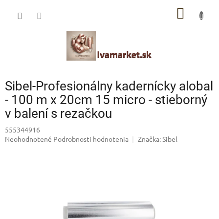
Prejsť
IVAMARKET poradca
NÁKU
na
obsah
Pomoc s výberom profesionálnej vlasovej kozmetiky 🙂
KOŠÍK
Sibel-Profesionálny kadernícky alobal
- 100 m x 20cm 15 micro - stieborný
v balení s rezačkou
555344916
Priemerné
Neohodnotené
Podrobnosti hodnotenia
Značka:
Sibel
hodnotenie
produktu
je
0,0
z
5
hviezdičiek.