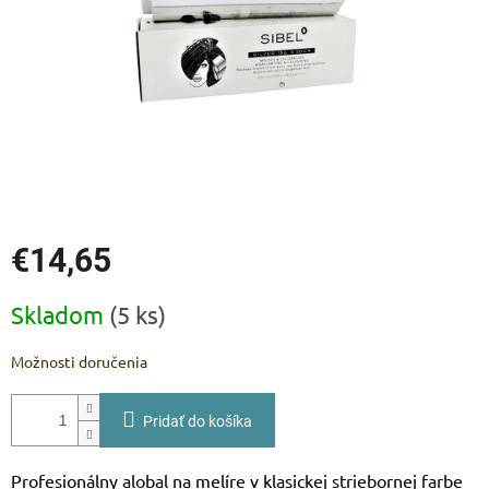
€14,65
Jednotková
Skladom
(5 ks)
cena:
Možnosti doručenia
Pridať do košíka
Profesionálny alobal na melíre v klasickej striebornej farbe