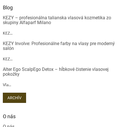
Blog
KEZY – profesionálna talianska vlasová kozmetika zo
skupiny Alfaparf Milano
KEZ...
KEZY Involve: Profesionálne farby na vlasy pre moderný
salón
KEZ...
Alter Ego ScalpEgo Detox – hĺbkové čistenie vlasovej
pokožky
Vla...
ARCHÍV
O nás
O nás