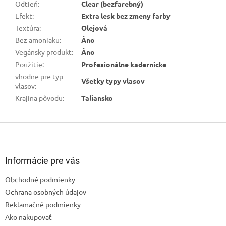
Odtieň
:
Clear (bezfarebný)
Efekt
:
Extra lesk bez zmeny farby
Textúra
:
Olejová
Bez amoniaku
:
Áno
Vegánsky produkt
:
Áno
Použitie
:
Profesionálne kadernícke
vhodne pre typ
Všetky typy vlasov
vlasov
:
Krajina pôvodu
:
Taliansko
Z
á
p
ä
Informácie pre vás
t
Obchodné podmienky
i
Ochrana osobných údajov
e
Odoslať
Reklamačné podmienky
Ako nakupovať
Powered by chaterimo