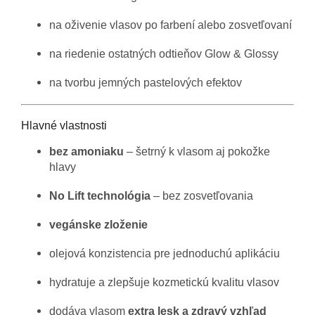
na oživenie vlasov po farbení alebo zosvetľovaní
na riedenie ostatných odtieňov Glow & Glossy
na tvorbu jemných pastelových efektov
Hlavné vlastnosti
bez amoniaku
– šetrný k vlasom aj pokožke
hlavy
No Lift technológia
– bez zosvetľovania
vegánske zloženie
olejová konzistencia pre jednoduchú aplikáciu
hydratuje a zlepšuje kozmetickú kvalitu vlasov
dodáva vlasom
extra lesk a zdravý vzhľad