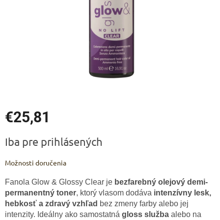
€25,81
Jednotková
Iba pre prihlásených
cena:
Možnosti doručenia
Fanola Glow & Glossy Clear je
bezfarebný olejový demi-
permanentný toner
, ktorý vlasom dodáva
intenzívny lesk,
hebkosť a zdravý vzhľad
bez zmeny farby alebo jej
intenzity. Ideálny ako samostatná
gloss služba
alebo na