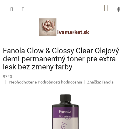
Prejsť
IVAMARKET poradca
NÁKU
na
obsah
Pomoc s výberom profesionálnej vlasovej kozmetiky 🙂
KOŠÍK
Fanola Glow & Glossy Clear Olejový
demi-permanentný toner pre extra
lesk bez zmeny farby
9720
Priemerné
Neohodnotené
Podrobnosti hodnotenia
Značka:
Fanola
hodnotenie
produktu
je
0,0
z
5
hviezdičiek.