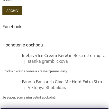
ARCHÍV
Facebook
Hodnotenie obchodu
Inebrya Ice Cream Keratin Restructuring Mask – reštrukturalizačná maska s keratínom 1000 ml
stanka gramblickova
|
Hodnotenie produktu je 5 z 5 hviezdičiek.
Produkt krasne vonia a krasne zjemni vlasy
Fanola Fantouch Give Me Hold Extra Strong Fluid Gel - Extra silný rýchloschnúci tekutý gel 250 ml
Viktoriya Shabaldas
|
Hodnotenie produktu je 5 z 5 hviezdičiek.
Je super. Som s ním veľmi spokojná.