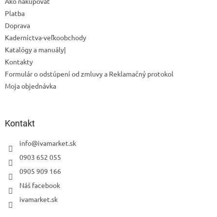
Ako nakupovať
Platba
Doprava
Kaderníctva-veľkoobchody
Odoslať
Katalógy a manuály|
Kontakty
Powered by chaterimo
Formulár o odstúpení od zmluvy a Reklamačný protokol
Moja objednávka
Kontakt
info
@
ivamarket.sk
0903 652 055
0905 909 166
Náš facebook
ivamarket.sk