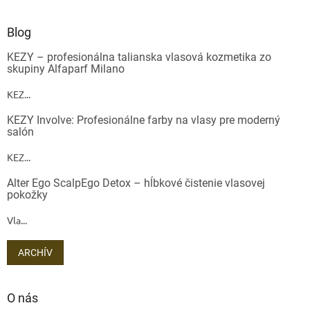
Blog
KEZY – profesionálna talianska vlasová kozmetika zo
skupiny Alfaparf Milano
KEZ...
KEZY Involve: Profesionálne farby na vlasy pre moderný
salón
KEZ...
Alter Ego ScalpEgo Detox – hĺbkové čistenie vlasovej
pokožky
Vla...
ARCHÍV
O nás