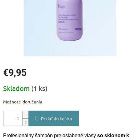
€9,95
Jednotková
Skladom
(1 ks)
cena:
Možnosti doručenia
Pridať do košíka
Profesionálny šampón pre oslabené vlasy
so sklonom k