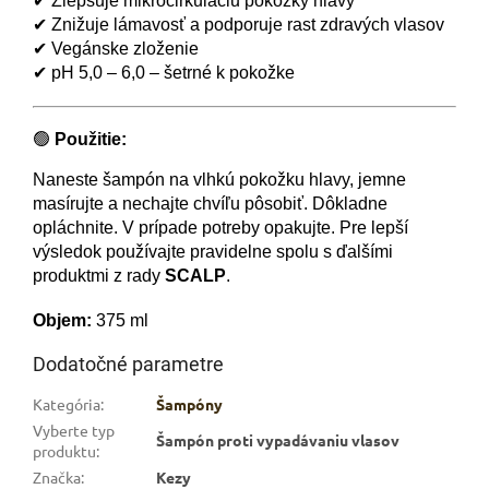
✔ Zlepšuje mikrocirkuláciu pokožky hlavy
✔ Znižuje lámavosť a podporuje rast zdravých vlasov
✔ Vegánske zloženie
✔ pH 5,0 – 6,0 – šetrné k pokožke
🟢
Použitie:
Naneste šampón na vlhkú pokožku hlavy, jemne
masírujte a nechajte chvíľu pôsobiť. Dôkladne
opláchnite. V prípade potreby opakujte. Pre lepší
výsledok používajte pravidelne spolu s ďalšími
produktmi z rady
SCALP
.
Objem:
375 ml
Dodatočné parametre
Kategória
:
Šampóny
Vyberte typ
Šampón proti vypadávaniu vlasov
produktu
:
Značka
:
Kezy