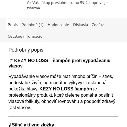
Ak Váš nákup presiahne sumu 99 €, doprava je
zdarma.
Popis
Podobné (1)
Hodnotenie
Diskusia
Značka
Ostatné informácie
Podrobný popis
💚
KEZY NO LOSS – šampón proti vypadávaniu
vlasov
Vypadávanie vlasov môže mať mnoho príčin – stres,
nedostatok živín, hormonálne výkyvy či oslabená
pokožka hlavy.
KEZY NO LOSS šampón
je
profesionálny produkt, ktorý cielene pomáha posilniť
vlasové folikuly, obnoviť rovnováhu a podporiť zdravý
rast vlasov.
🧪
Silné aktívne zložky: