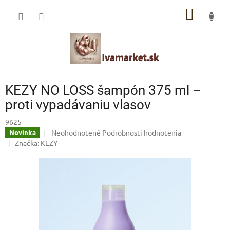
Prejsť
IVAMARKET poradca
NÁKU
na
obsah
Pomoc s výberom profesionálnej vlasovej kozmetiky 🙂
KOŠÍK
KEZY NO LOSS šampón 375 ml –
proti vypadávaniu vlasov
9625
Priemerné
Neohodnotené
Podrobnosti hodnotenia
Novinka
hodnotenie
Značka:
KEZY
produktu
je
0,0
z
5
hviezdičiek.