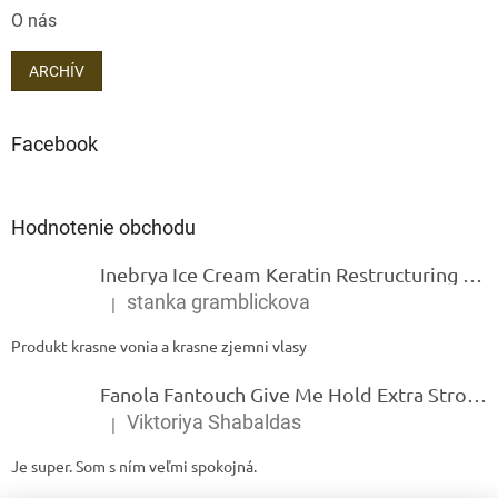
O nás
ARCHÍV
Facebook
Hodnotenie obchodu
Inebrya Ice Cream Keratin Restructuring Mask – reštrukturalizačná maska s keratínom 1000 ml
stanka gramblickova
|
Hodnotenie produktu je 5 z 5 hviezdičiek.
Produkt krasne vonia a krasne zjemni vlasy
Fanola Fantouch Give Me Hold Extra Strong Fluid Gel - Extra silný rýchloschnúci tekutý gel 250 ml
Viktoriya Shabaldas
|
Hodnotenie produktu je 5 z 5 hviezdičiek.
Je super. Som s ním veľmi spokojná.