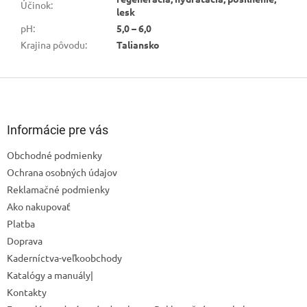
Účinok
:
lesk
pH
:
5,0 – 6,0
Krajina pôvodu
:
Taliansko
Z
á
p
ä
Informácie pre vás
t
Obchodné podmienky
i
Ochrana osobných údajov
e
Reklamačné podmienky
Ako nakupovať
Odoslať
Platba
Powered by chaterimo
Doprava
Kaderníctva-veľkoobchody
Katalógy a manuály|
Kontakty