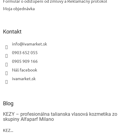
Formulár o odstúpení od zmluvy a Reklamačný protokol
Moja objednávka
Kontakt
info
@
ivamarket.sk
0903 652 055
0905 909 166
Náš facebook
ivamarket.sk
Blog
KEZY – profesionálna talianska vlasová kozmetika zo
skupiny Alfaparf Milano
KEZ...