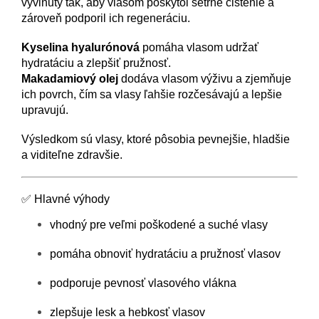
vyvinutý tak, aby vlasom poskytol šetrné čistenie a
zároveň podporil ich regeneráciu.
Kyselina hyalurónová
pomáha vlasom udržať
hydratáciu a zlepšiť pružnosť.
Makadamiový olej
dodáva vlasom výživu a zjemňuje
ich povrch, čím sa vlasy ľahšie rozčesávajú a lepšie
upravujú.
Výsledkom sú vlasy, ktoré pôsobia pevnejšie, hladšie
a viditeľne zdravšie.
✅ Hlavné výhody
vhodný pre veľmi poškodené a suché vlasy
pomáha obnoviť hydratáciu a pružnosť vlasov
podporuje pevnosť vlasového vlákna
zlepšuje lesk a hebkosť vlasov