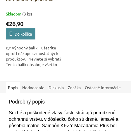
vlasov
Skladom
(3 ks)
€26,90
Do košíka
👉 Výhodný balík – ušetríte
oproti nákupu samostatných
produktov. Neviete si vybrať?
Tento balík obsahuje všetko
potrebné. Kompletná
starostlivosť pre veľmi suché...
Popis
Hodnotenie
Diskusia
Značka
Ostatné informácie
Podrobný popis
Suché a poškodené vlasy často strácajú prirodzenú
ochrannú vrstvu, v dôsledku čoho sú drsné, lámavé a
pôsobia matne. Šampón KEZY Macadamia Plus bol