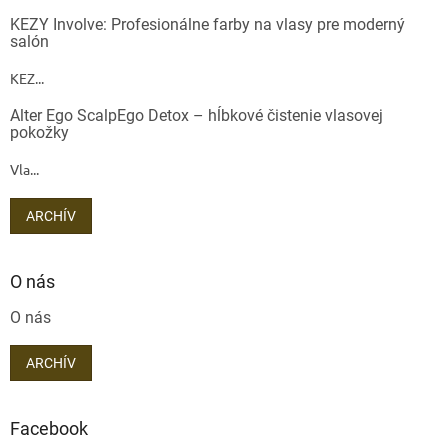
KEZY Involve: Profesionálne farby na vlasy pre moderný
salón
KEZ...
Alter Ego ScalpEgo Detox – hĺbkové čistenie vlasovej
pokožky
Vla...
ARCHÍV
O nás
O nás
ARCHÍV
Facebook