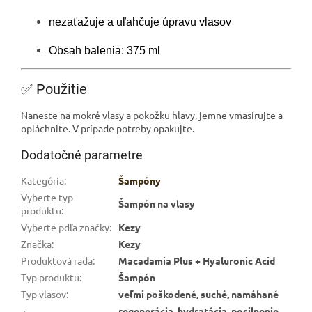
nezaťažuje a uľahčuje úpravu vlasov
Obsah balenia: 375 ml
✅ Použitie
Naneste na mokré vlasy a pokožku hlavy, jemne vmasírujte a
opláchnite. V prípade potreby opakujte.
Dodatočné parametre
Kategória
:
Šampóny
Vyberte typ
Šampón na vlasy
produktu
:
Vyberte pdľa značky
:
Kezy
Značka
:
Kezy
Produktová rada
:
Macadamia Plus + Hyaluronic Acid
Typ produktu
:
Šampón
Typ vlasov
:
veľmi poškodené, suché, namáhané
regenerácia, hydratácia, posilnenie,