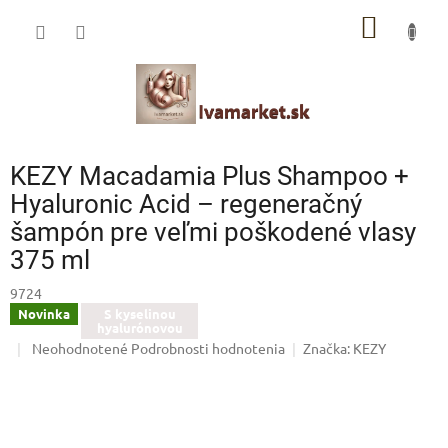
Prejsť
IVAMARKET poradca
NÁKU
na
obsah
Pomoc s výberom profesionálnej vlasovej kozmetiky 🙂
KOŠÍK
KEZY Macadamia Plus Shampoo +
Hyaluronic Acid – regeneračný
šampón pre veľmi poškodené vlasy
375 ml
9724
Novinka
S kyselinou
hyalurónovou
Priemerné
Neohodnotené
Podrobnosti hodnotenia
Značka:
KEZY
hodnotenie
produktu
je
0,0
z