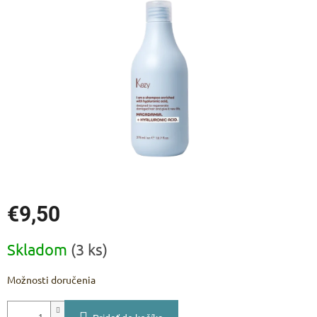
5
hviezdičiek.
€9,50
Jednotková
Skladom
(3 ks)
cena:
Možnosti doručenia