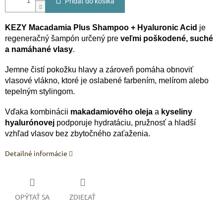
Pridať do košíka
KEZY Macadamia Plus Shampoo + Hyaluronic Acid
je
regeneračný šampón určený pre
veľmi poškodené, suché
a namáhané vlasy
.
Jemne čistí pokožku hlavy a zároveň pomáha obnoviť
vlasové vlákno, ktoré je oslabené farbením, melírom alebo
tepelným stylingom.
Vďaka kombinácii
makadamiového oleja
a
kyseliny
hyalurónovej
podporuje hydratáciu, pružnosť a hladší
vzhľad vlasov bez zbytočného zaťaženia.
Detailné informácie
OPÝTAŤ SA
ZDIEĽAŤ