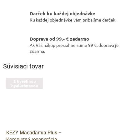
Darček ku každej objednávke
Ku každej objednávke vám pribalíme darček
Doprava od 99.- € zadarmo
Ak Váš nákup presiahne sumu 99 €, doprava je
zdarma.
Súvisiaci tovar
S kyselinou
hyalurónovou
KEZY Macadamia Plus –
Kompletná regenerácia