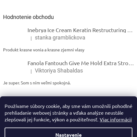
Hodnotenie obchodu
Inebrya Ice Cream Keratin Restructuring Mask – reštrukturalizačná maska s keratínom 1000 ml
stanka gramblickova
|
Hodnotenie produktu je 5 z 5 hviezdičiek.
Produkt krasne vonia a krasne zjemni vlasy
Fanola Fantouch Give Me Hold Extra Strong Fluid Gel - Extra silný rýchloschnúci tekutý gel 250 ml
Viktoriya Shabaldas
|
Hodnotenie produktu je 5 z 5 hviezdičiek.
Je super. Som s ním veľmi spokojná.
Používame súbory cookie, aby sme vám umožnili pohodlné
prehliadanie webovej stránky a vďaka analýze neustále
zlepšovali jej funkcie, výkon a použiteľnosť.
Viac informácií
Vytvoril Shoptet
Nastavenie