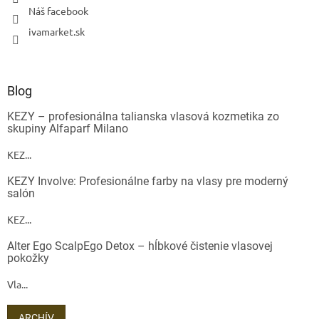
Náš facebook
ivamarket.sk
Blog
KEZY – profesionálna talianska vlasová kozmetika zo
skupiny Alfaparf Milano
KEZ...
KEZY Involve: Profesionálne farby na vlasy pre moderný
salón
KEZ...
Alter Ego ScalpEgo Detox – hĺbkové čistenie vlasovej
pokožky
Vla...
ARCHÍV