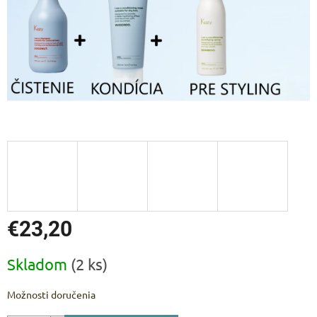
€23,20
Jednotková
Skladom
(2 ks)
cena:
Možnosti doručenia