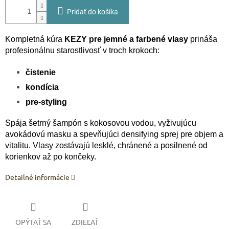
Pridať do košíka
Kompletná kúra
KEZY pre jemné a farbené vlasy
prináša
profesionálnu starostlivosť v troch krokoch:
čistenie
kondícia
pre-styling
Spája šetrný šampón s kokosovou vodou, vyživujúcu
avokádovú masku a spevňujúci densifying sprej pre objem a
vitalitu. Vlasy zostávajú lesklé, chránené a posilnené od
korienkov až po končeky.
Detailné informácie
OPÝTAŤ SA
ZDIEĽAŤ