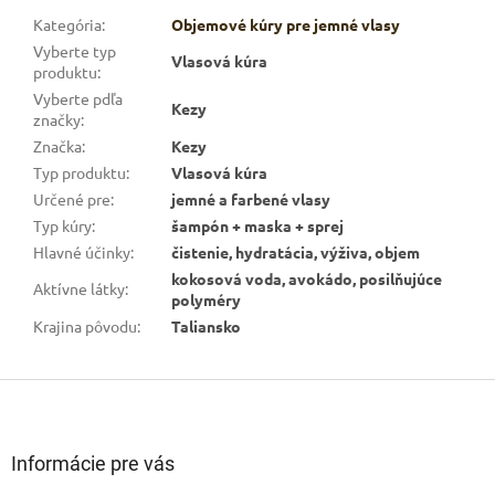
Kategória
:
Objemové kúry pre jemné vlasy
Vyberte typ
Vlasová kúra
produktu
:
Vyberte pdľa
Kezy
značky
:
Značka
:
Kezy
Typ produktu
:
Vlasová kúra
Určené pre
:
jemné a farbené vlasy
Typ kúry
:
šampón + maska + sprej
Hlavné účinky
:
čistenie, hydratácia, výživa, objem
kokosová voda, avokádo, posilňujúce
Aktívne látky
:
polyméry
Krajina pôvodu
:
Taliansko
Z
á
p
ä
Informácie pre vás
t