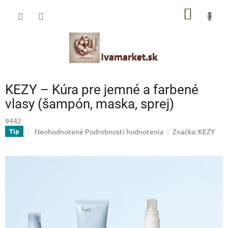
Prejsť
IVAMARKET poradca
NÁKU
na
obsah
Pomoc s výberom profesionálnej vlasovej kozmetiky 🙂
KOŠÍK
KEZY – Kúra pre jemné a farbené
vlasy (šampón, maska, sprej)
9442
Priemerné
Neohodnotené
Podrobnosti hodnotenia
Značka:
KEZY
Tip
hodnotenie
produktu
je
0,0
z
5
hviezdičiek.