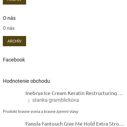
O nás
O nás
ARCHÍV
Facebook
Hodnotenie obchodu
Inebrya Ice Cream Keratin Restructuring Mask – reštrukturalizačná maska s keratínom 1000 ml
stanka gramblickova
|
Hodnotenie produktu je 5 z 5 hviezdičiek.
Produkt krasne vonia a krasne zjemni vlasy
Fanola Fantouch Give Me Hold Extra Strong Fluid Gel - Extra silný rýchloschnúci tekutý gel 250 ml