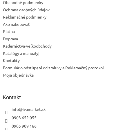
Obchodné podmienky
i
Ochrana osobných údajov
e
Reklamačné podmienky
Ako nakupovať
Platba
Doprava
Kaderníctva-veľkoobchody
Katalógy a manuály|
Kontakty
Formulár o odstúpení od zmluvy a Reklamačný protokol
Moja objednávka
Odoslať
Powered by chaterimo
Kontakt
info
@
ivamarket.sk
0903 652 055
0905 909 166