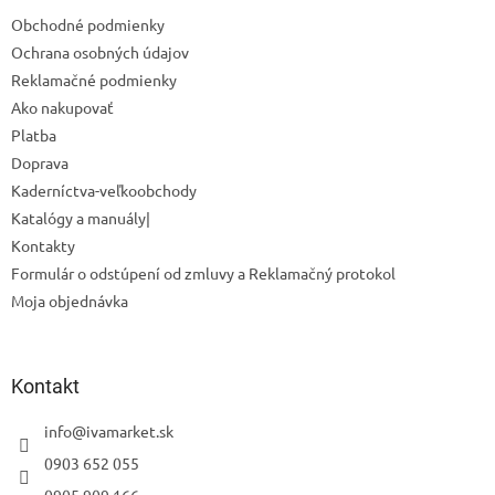
t
Obchodné podmienky
i
Ochrana osobných údajov
e
Reklamačné podmienky
Ako nakupovať
Platba
Doprava
Odoslať
Kaderníctva-veľkoobchody
Katalógy a manuály|
Powered by chaterimo
Kontakty
Formulár o odstúpení od zmluvy a Reklamačný protokol
Moja objednávka
Kontakt
info
@
ivamarket.sk
0903 652 055