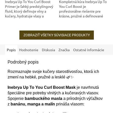
Inebrya Up To You Curl Boost
Kompletná kúra Inebrya Up To
Primer je ľahký predstylingový
You Curl Boost je
fluid, ktorý definuje vlny a
profesionálne riešenie pre
kučery, hydratuje vlasy a
krásne, pružné a definované
zároveň ich chráni pred
kučery. Obsahuje šampón,
krepatením. Nezaťažuje, má
masku, primer a glaze – všetko,
vegánske...
čo vaše vlasy...
ZOBRAZIŤ VŠETKY SÚVISIACE PRODUKTY
Popis
Hodnotenie
Diskusia
Značka
Ostatné informácie
Podrobný popis
Rozmaznajte svoje kučery starostlivosťou, ktorá ich
zmení na hebké, pružné a lesklé 🌿✨
Inebrya Up To You Curl Boost Mask
je navrhnutá
špeciálne pre potreby vlnitých a kučeravých vlasov.
Spojenie
bambuckého masla
a prírodných výťažkov
z
banánu, manga a malín
prináša vlasom: