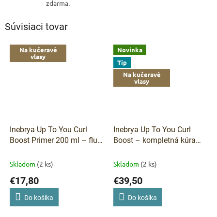
zdarma.
Súvisiaci tovar
Na kučeravé
Novinka
vlasy
Tip
Na kučeravé
vlasy
Inebrya Up To You Curl
Inebrya Up To You Curl
Boost Primer 200 ml – fluid
Boost – kompletná kúra
pre definované vlny a
pre vlnité a kučeravé vlasy
kučery
(šampón + maska + primer
Skladom
(2 ks)
Skladom
(2 ks)
+ glaze)
€17,80
€39,50
Do košíka
Do košíka