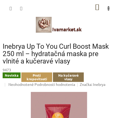
Prejsť
IVAMARKET poradca
NÁKU
na
obsah
Pomoc s výberom profesionálnej vlasovej kozmetiky 🙂
KOŠÍK
Inebrya Up To You Curl Boost Mask
250 ml – hydratačná maska pre
vlnité a kučeravé vlasy
9473
Novinka
Proti
Na kučeravé
krepovitosti
vlasy
Priemerné
Neohodnotené
Podrobnosti hodnotenia
Značka:
Inebrya
hodnotenie
produktu
je
0,0
z
5