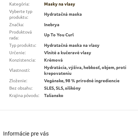
Kategória
:
Masky na vlasy
Vyberte typ
Hydratačná maska
produktu
:
Značka
:
Inebrya
Produktová
Up To You Curl
rada
:
Typ produktu
:
Hydratačná maska na vlasy
Určenie
:
Vlnité a kučeravé vlasy
Konzistencia
:
Krémová
Hydratácia, výživa, hebkosť, objem, proti
Vlastnosti
:
krepovateniu
Zloženie
:
Vegánske, 98 % prírodné ingrediencie
Bez obsahu
:
SLES, SLS, silikóny
Krajina pôvodu
:
Taliansko
Z
á
p
ä
Informácie pre vás