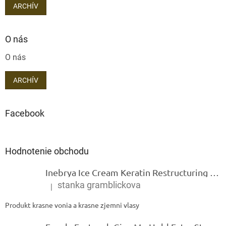
ARCHÍV
O nás
O nás
ARCHÍV
Facebook
Hodnotenie obchodu
Inebrya Ice Cream Keratin Restructuring Mask – reštrukturalizačná maska s keratínom 1000 ml
stanka gramblickova
|
Hodnotenie produktu je 5 z 5 hviezdičiek.
Produkt krasne vonia a krasne zjemni vlasy