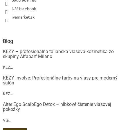
0905 909 166
Náš facebook
ivamarket.sk
Blog
KEZY – profesionálna talianska vlasová kozmetika zo
skupiny Alfaparf Milano
KEZ...
KEZY Involve: Profesionálne farby na vlasy pre moderný
salón
KEZ...
Alter Ego ScalpEgo Detox – hĺbkové čistenie vlasovej
pokožky
Vla...