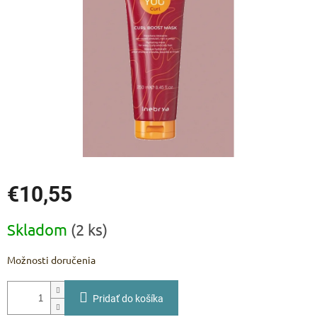
hviezdičiek.
€10,55
Jednotková
Skladom
(2 ks)
cena:
Možnosti doručenia
Pridať do košíka