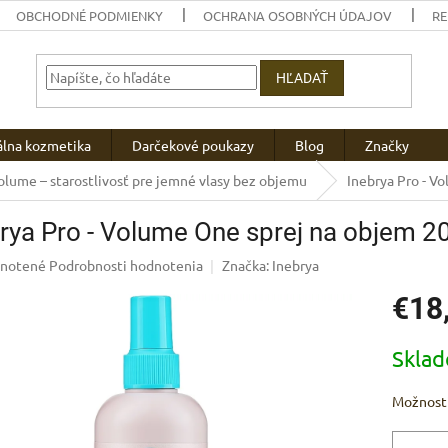
OBCHODNÉ PODMIENKY
OCHRANA OSOBNÝCH ÚDAJOV
R
HĽADAŤ
álna kozmetika
Darčekové poukazy
Blog
Značky
lume – starostlivosť pre jemné vlasy bez objemu
Inebrya Pro - V
rya Pro - Volume One sprej na objem 2
rné
notené
Podrobnosti hodnotenia
Značka:
Inebrya
enie
€18
u
Jednotk
Skla
cena:
iek.
Možnosti