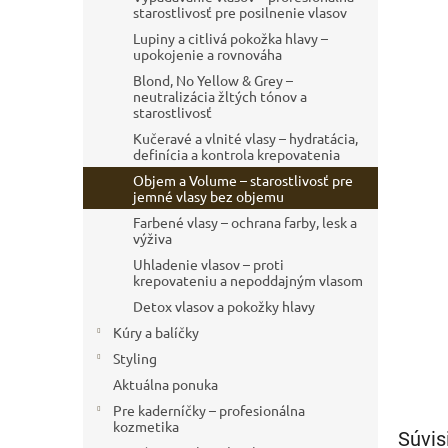
starostlivosť pre posilnenie vlasov
Lupiny a citlivá pokožka hlavy –
upokojenie a rovnováha
Blond, No Yellow & Grey –
neutralizácia žltých tónov a
starostlivosť
Kučeravé a vlnité vlasy – hydratácia,
definícia a kontrola krepovatenia
Objem a Volume – starostlivosť pre
jemné vlasy bez objemu
Farbené vlasy – ochrana farby, lesk a
výživa
Uhladenie vlasov – proti
krepovateniu a nepoddajným vlasom
Detox vlasov a pokožky hlavy
Kúry a balíčky
Styling
Aktuálna ponuka
Pre kaderníčky – profesionálna
kozmetika
Súvis