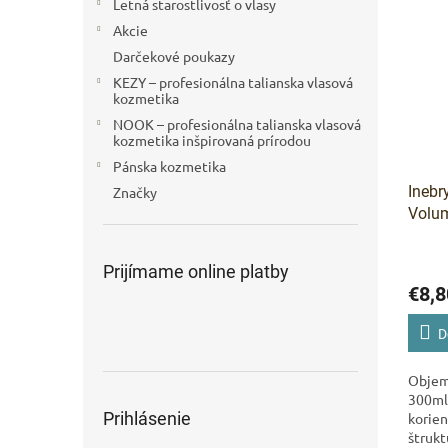
Letná starostlivosť o vlasy
Akcie
Darčekové poukazy
KEZY – profesionálna talianska vlasová
kozmetika
NOOK – profesionálna talianska vlasová
kozmetika inšpirovaná prírodou
Pánska kozmetika
Inebr
Značky
Volum
Kondi
ml
Prijímame online platby
€8,8
D
Objem
300ml
Prihlásenie
korien
štrukt