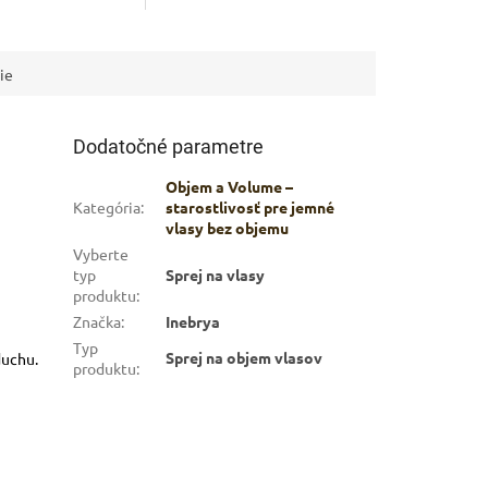
í, posilňuje a dodáva im
jemne čistí, posilňuje a dodáva im
objem.
echáva lesklé,mimoriadne
Vlasy zanecháva lesklé,mimoriadne
kké.
ľahké a mäkké.
ie
Dodatočné parametre
Objem a Volume –
Kategória
:
starostlivosť pre jemné
vlasy bez objemu
Vyberte
typ
Sprej na vlasy
produktu
:
Značka
:
Inebrya
Typ
Sprej na objem vlasov
duchu.
produktu
:
v.