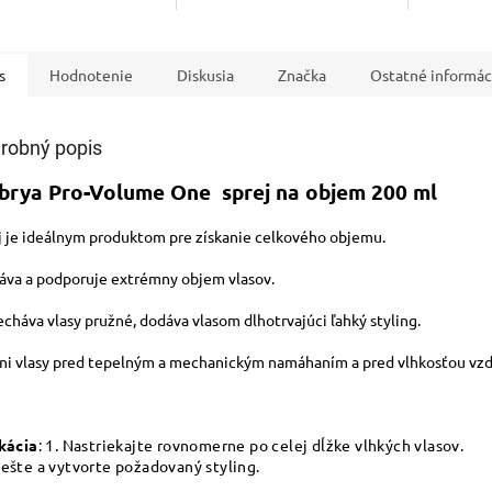
jemne čist
objem.
Vlasy zan
ľahké a mä
s
Hodnotenie
Diskusia
Značka
Ostatné informác
robný popis
brya Pro-Volume One sprej na objem 200 ml
j je ideálnym produktom pre získanie celkového objemu.
va a podporuje extrémny objem vlasov.
cháva vlasy pružné, dodáva vlasom dlhotrvajúci ľahký styling.
ni vlasy pred tepelným a mechanickým namáhaním a pred vlhkosťou vz
kácia
: 1. Nastriekajte rovnomerne po celej dĺžke vlhkých vlaso
ešte a vytvorte požadovaný styling.