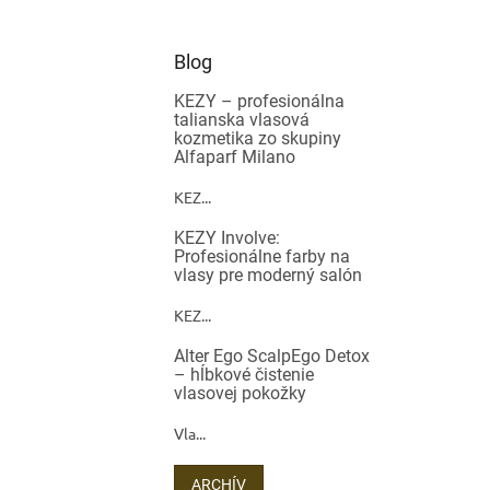
Blog
KEZY – profesionálna
talianska vlasová
kozmetika zo skupiny
Alfaparf Milano
KEZ...
KEZY Involve:
Profesionálne farby na
vlasy pre moderný salón
KEZ...
Alter Ego ScalpEgo Detox
– hĺbkové čistenie
vlasovej pokožky
Vla...
ARCHÍV