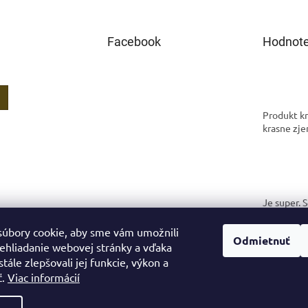
Facebook
Hodnote
Produkt kr
krasne zje
Je super. 
spokojná.
úbory cookie, aby sme vám umožnili
Odmietnuť
ehliadanie webovej stránky a vďaka
tále zlepšovali jej funkcie, výkon a
ť.
Viac informácií