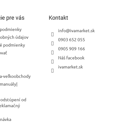
ie pre vás
Kontakt
podmienky
info
@
ivamarket.sk
obných údajov
0903 652 055
é podmienky
0905 909 166
ovať
Náš facebook
ivamarket.sk
a-veľkoobchody
 manuály|
 odstúpení od
Reklamačný
dnávka