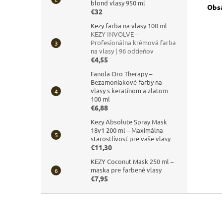
blond vlasy 950 ml
Obsa
€32
Kezy farba na vlasy 100 ml
KEZY INVOLVE –
Profesionálna krémová farba
na vlasy | 96 odtieňov
€4,55
Fanola Oro Therapy –
Bezamoniakové farby na
vlasy s keratínom a zlatom
100 ml
€6,88
Kezy Absolute Spray Mask
18v1 200 ml – Maximálna
starostlivosť pre vaše vlasy
€11,30
KEZY Coconut Mask 250 ml –
maska pre farbené vlasy
€7,95
Z
á
p