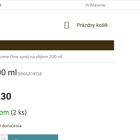
EKLAMAČNÉ PODMIENKY
AKO NAKUPOVAŤ
Prihlásenie
PLATBA
DOP
NÁKUPNÝ
Prázdny košík
KOŠÍK
olume One sprej na objem 200 ml
00 ml
8866/OXI58
,30
ová
dom
(2 ks)
 doručenia