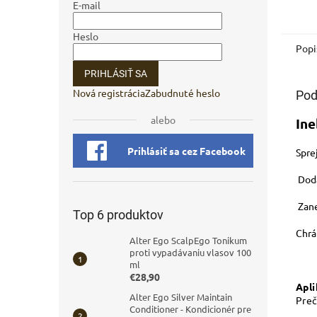
E-mail
Heslo
Popi
PRIHLÁSIŤ SA
Nová registrácia
Zabudnuté heslo
Pod
alebo
Ine
Prihlásiť sa cez Facebook
Spre
Dodá
Zane
Top 6 produktov
Chrá
Alter Ego ScalpEgo Tonikum
proti vypadávaniu vlasov 100
ml
€28,90
Apli
Alter Ego Silver Maintain
Preč
Conditioner - Kondicionér pre