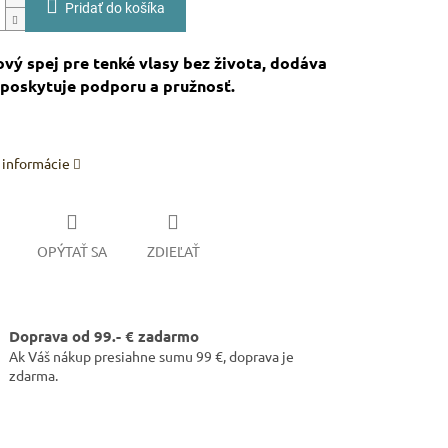
Pridať do košíka
ý spej pre tenké vlasy bez života, dodáva
 poskytuje podporu a pružnosť.
 informácie
OPÝTAŤ SA
ZDIEĽAŤ
Doprava od 99.- € zadarmo
Ak Váš nákup presiahne sumu 99 €, doprava je
zdarma.