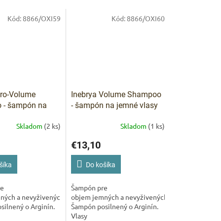
Kód:
8866/OXI59
Kód:
8866/OXI60
ARKET poradca
výberom profesionálnej vlasovej kozmetiky 🙂
Pro-Volume
Inebrya Volume Shampoo
 - šampón na
- šampón na jemné vlasy
asy 300 ml
1000 ml
Skladom
(2 ks)
Skladom
(1 ks)
€13,10
šíka
Do košíka
re
Šampón pre
ných a nevyživených vlasov.
objem jemných a nevyživených vlasov.
ilnený o Arginín.
Šampón posilnený o Arginín.
Vlasy