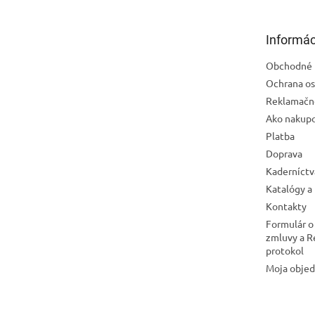
ä
t
Informác
i
e
Obchodné 
Ochrana os
Reklamačn
Ako nakup
Platba
Doprava
Kaderníctv
Katalógy a
Kontakty
Formulár o
zmluvy a 
protokol
Moja obje