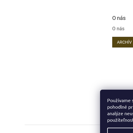
O nás
O nás
ARCHÍV
Používame s
pohodlné pr
analýze neus
použiteľnos