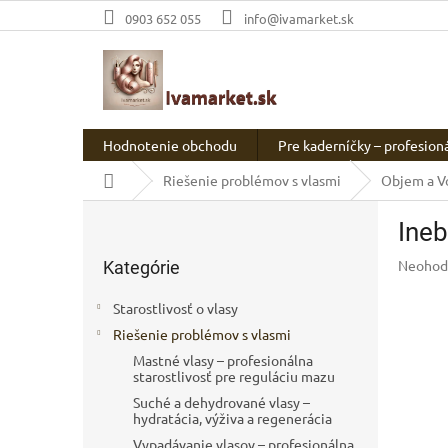
Prejsť
0903 652 055
info@ivamarket.sk
na
obsah
Hodnotenie obchodu
Pre kaderníčky – profesion
Domov
Riešenie problémov s vlasmi
Objem a Vo
B
Ineb
o
Preskočiť
č
Prieme
Neohod
Kategórie
kategórie
n
hodnot
ý
produkt
Starostlivosť o vlasy
p
je
Riešenie problémov s vlasmi
a
0,0
z
Mastné vlasy – profesionálna
n
starostlivosť pre reguláciu mazu
5
e
hviezdič
Suché a dehydrované vlasy –
l
hydratácia, výživa a regenerácia
Vypadávanie vlasov – profesionálna