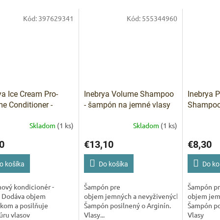
Kód:
397629341
Kód:
555344960
IVAM
Pomoc s 
ya Ice Cream Pro-
Inebrya Volume Shampoo
Inebrya 
e Conditioner -
- šampón na jemné vlasy
Shampoo
cionér pre objem 300
1000 ml
jemné vl
Skladom
(1 ks)
Skladom
(1 ks)
0
€13,10
€8,30
o košíka
Do košíka
Do ko
ový kondicionér -
Šampón pre
Šampón p
 Dodáva objem
objem jemných a nevyživených vlasov.
objem jem
kom a posilňuje
Šampón posilnený o Arginín.
Šampón pos
úru vlasov
Vlasy...
Vlasy