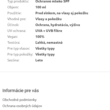
Typ produktu
:
Ochranné mlieko SPF
Objem
:
100 ml
Použitie
:
Pred slnkom, na vlasy aj pokožku
Vhodné pre
:
Vlasy a pokožku
Účinok
:
Ochrana, hydratácia, výživa
UV ochrana
:
UVA + UVB filtre
Vegan
:
100%
Textúra
:
Ľahká, nemastná
Pre typ vlasov
:
Všetky typy
Pre typ pokožky
:
Všetky typy
Sezóna
:
Leto
Z
á
p
ä
Informácie pre vás
t
Obchodné podmienky
i
Ochrana osobných údajov
e
Odoslať