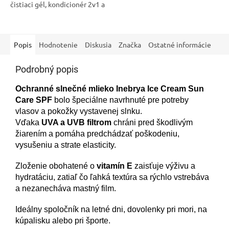
čistiaci gél, kondicionér 2v1 a
ochranné mlieko určené pre
vlasy vystavené slnečnému
žiareniu, chlóru...
Popis
Hodnotenie
Diskusia
Značka
Ostatné informácie
Podrobný popis
Ochranné slnečné mlieko Inebrya Ice Cream Sun
Care SPF
bolo špeciálne navrhnuté pre potreby
vlasov a pokožky vystavenej slnku.
Vďaka
UVA a UVB filtrom
chráni pred škodlivým
žiarením a pomáha predchádzať poškodeniu,
vysušeniu a strate elasticity.
Zloženie obohatené o
vitamín E
zaisťuje výživu a
hydratáciu, zatiaľ čo ľahká textúra sa rýchlo vstrebáva
a nezanecháva mastný film.
Ideálny spoločník na letné dni, dovolenky pri mori, na
kúpalisku alebo pri športe.