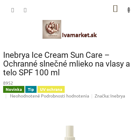
Prejsť
IVAMARKET poradca
NÁKU
na
obsah
Pomoc s výberom profesionálnej vlasovej kozmetiky 🙂
KOŠÍK
Inebrya Ice Cream Sun Care –
Ochranné slnečné mlieko na vlasy a
telo SPF 100 ml
8952
Novinka
Tip
UV ochrana
Priemerné
Neohodnotené
Podrobnosti hodnotenia
Značka:
Inebrya
hodnotenie
produktu
je
0,0
z
5
hviezdičiek.