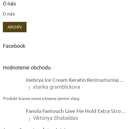
O nás
O nás
ARCHÍV
Facebook
Hodnotenie obchodu
Inebrya Ice Cream Keratin Restructuring Mask – reštrukturalizačná maska s keratínom 1000 ml
stanka gramblickova
|
Hodnotenie produktu je 5 z 5 hviezdičiek.
Produkt krasne vonia a krasne zjemni vlasy
Fanola Fantouch Give Me Hold Extra Strong Fluid Gel - Extra silný rýchloschnúci tekutý gel 250 ml
Viktoriya Shabaldas
|
Hodnotenie produktu je 5 z 5 hviezdičiek.