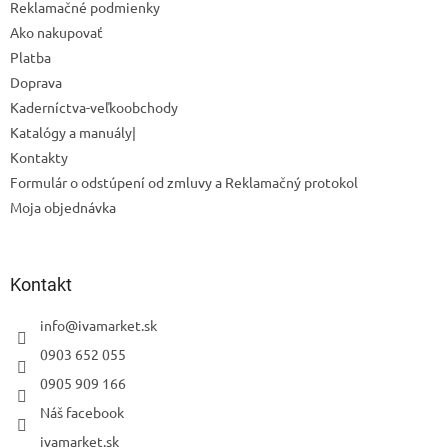
Reklamačné podmienky
Powered by chaterimo
Ako nakupovať
Platba
Doprava
Kaderníctva-veľkoobchody
Katalógy a manuály|
Kontakty
Formulár o odstúpení od zmluvy a Reklamačný protokol
Moja objednávka
Kontakt
info
@
ivamarket.sk
0903 652 055
0905 909 166
Náš facebook
ivamarket.sk