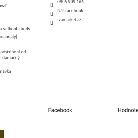
0905 909 166
ovať
Náš facebook
ivamarket.sk
a-veľkoobchody
 manuály|
 odstúpení od
Reklamačný
dnávka
Facebook
Hodnote