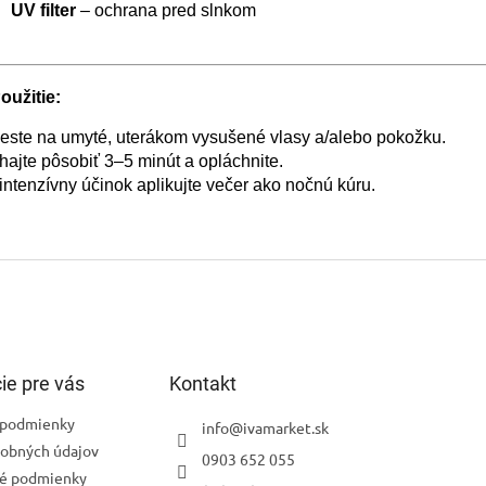
UV filter
– ochrana pred slnkom
oužitie:
este na umyté, uterákom vysušené vlasy a/alebo pokožku.
ajte pôsobiť 3–5 minút a opláchnite.
intenzívny účinok aplikujte večer ako nočnú kúru.
ie pre vás
Kontakt
podmienky
info
@
ivamarket.sk
obných údajov
0903 652 055
é podmienky