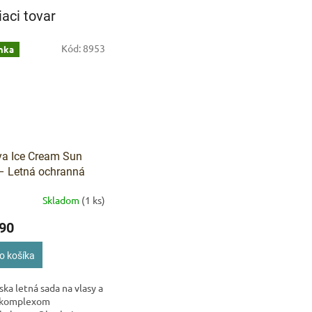
iaci tovar
Kód:
8953
nka
IVAM
Pomoc s 
ya Ice Cream Sun
– Letná ochranná
na vlasy a telo
Skladom
(1 ks)
90
o košíka
ka letná sada na vlasy a
s komplexom