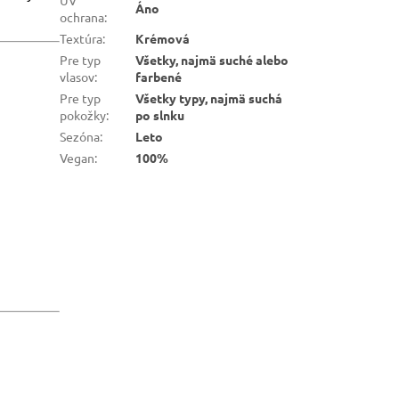
Áno
ochrana
:
Textúra
:
Krémová
Pre typ
Všetky, najmä suché alebo
vlasov
:
farbené
Pre typ
Všetky typy, najmä suchá
pokožky
:
po slnku
Sezóna
:
Leto
Vegan
:
100%