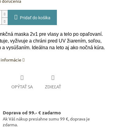
 doručenia
Pridať do košíka
unkčná maska 2v1 pre vlasy a telo po opaľovaní.
uje, vyživuje a chráni pred UV žiarením, soľou,
 a vysúšaním. Ideálna na leto aj ako nočná kúra.
 informácie
OPÝTAŤ SA
ZDIEĽAŤ
Doprava od 99.- € zadarmo
Ak Váš nákup presiahne sumu 99 €, doprava je
zdarma.