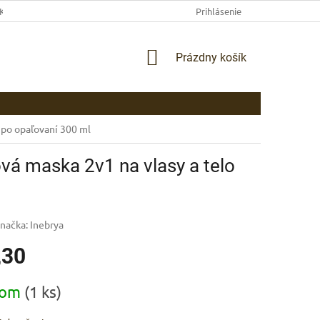
EKLAMAČNÉ PODMIENKY
AKO NAKUPOVAŤ
Prihlásenie
PLATBA
DOP
NÁKUPNÝ
Prázdny košík
KOŠÍK
 po opaľovaní 300 ml
vá maska 2v1 na vlasy a telo
načka:
Inebrya
,30
ová
dom
(1 ks)