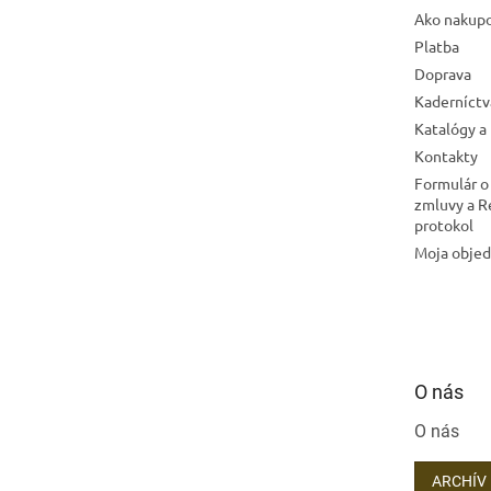
Ako nakup
Platba
Doprava
Kaderníctv
Katalógy a
Kontakty
Formulár o
zmluvy a 
protokol
Moja obje
O nás
O nás
ARCHÍV