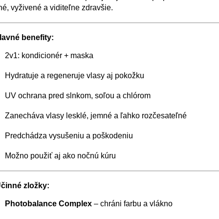
é, vyživené a viditeľne zdravšie.
lavné benefity:
2v1: kondicionér + maska
Hydratuje a regeneruje vlasy aj pokožku
UV ochrana pred slnkom, soľou a chlórom
Zanecháva vlasy lesklé, jemné a ľahko rozčesateľné
Predchádza vysušeniu a poškodeniu
Možno použiť aj ako nočnú kúru
činné zložky:
Photobalance Complex
– chráni farbu a vlákno