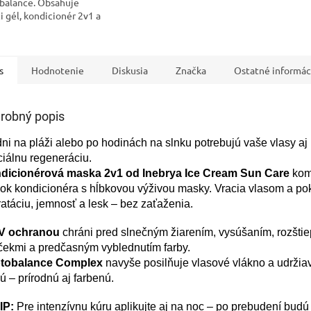
balance. Obsahuje
ci gél, kondicionér 2v1 a
nné mlieko určené pre
 vystavené slnečnému
u, chlóru...
s
Hodnotenie
Diskusia
Značka
Ostatné informác
robný popis
ni na pláži alebo po hodinách na slnku potrebujú vaše vlasy a
iálnu regeneráciu.
dicionérová maska 2v1 od Inebrya Ice Cream Sun Care
kom
ok kondicionéra s hĺbkovou výživou masky. Vracia vlasom a p
atáciu, jemnosť a lesk – bez zaťaženia.
V ochranou
chráni pred slnečným žiarením, vysúšaním, rozšti
čekmi a predčasným vyblednutím farby.
tobalance Complex
navyše posilňuje vlasové vlákno a udržia
ú – prírodnú aj farbenú.
IP:
Pre intenzívnu kúru aplikujte aj na noc – po prebudení budú