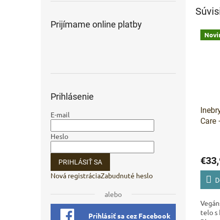
Súvis
Prijímame online platby
Novi
Prihlásenie
Inebr
E-mail
Care 
sada 
Heslo
€33,
PRIHLÁSIŤ SA
Nová registrácia
Zabudnuté heslo
D
alebo
Vegáns
telo 
Prihlásiť sa cez Facebook