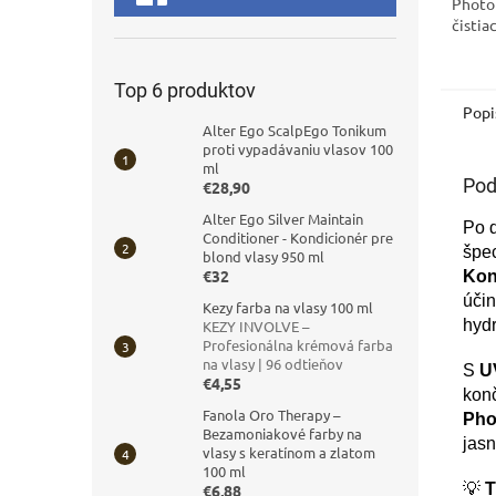
Photo
čistia
ochra
vlasy
žiareni
Top 6 produktov
Popi
Alter Ego ScalpEgo Tonikum
proti vypadávaniu vlasov 100
ml
Pod
€28,90
Alter Ego Silver Maintain
Po d
Conditioner - Kondicionér pre
špec
blond vlasy 950 ml
€32
Kon
účin
Kezy farba na vlasy 100 ml
hydr
KEZY INVOLVE –
Profesionálna krémová farba
na vlasy | 96 odtieňov
S
U
€4,55
kon
Fanola Oro Therapy –
Pho
Bezamoniakové farby na
jasn
vlasy s keratínom a zlatom
100 ml
💡
T
€6,88