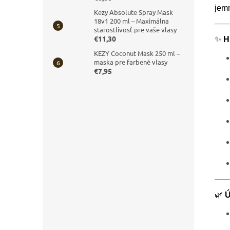
jemn
Kezy Absolute Spray Mask
18v1 200 ml – Maximálna
starostlivosť pre vaše vlasy
€11,30
✨
H
KEZY Coconut Mask 250 ml –
maska pre farbené vlasy
€7,95
🌿
Ú