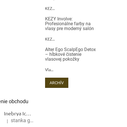
KEZ...
KEZY Involve:
Profesionálne farby na
vlasy pre moderný salón
KEZ...
Alter Ego ScalpEgo Detox
– hĺbkové čistenie
vlasovej pokožky
Vla...
ARCHÍV
nie obchodu
Inebrya Ice Cream Keratin Restructuring Mask – reštrukturalizačná maska s keratínom 1000 ml
stanka gramblickova
|
Hodnotenie produktu je 5 z 5 hviezdičiek.