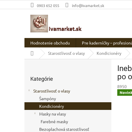
Prejsť
0903 652 055
info@ivamarket.sk
na
obsah
Hodnotenie obchodu
Pre kaderníčky – profesion
Domov
Starostlivosť o vlasy
Kondicionéry
B
Ineb
o
Preskočiť
č
po o
Kategórie
kategórie
n
8950
ý
Starostlivosť o vlasy
Novin
p
Šampóny
a
Kondicionéry
n
e
Masky na vlasy
l
Farebné masky
Bezoplachová starostlivosť