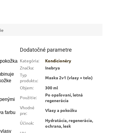
ie
Dodatočné parametre
Kategória
:
Kondicionéry
j pokožka
Značka
:
Inebrya
binuje
Typ
Maska 2v1 (vlasy + telo)
produktu
:
okožke
Objem
:
300 ml
Po opaľovaní, letná
Použitie
:
epenými
regenerácia
Vhodné
Vlasy a pokožku
va farbu
pre
:
Hydratácia, regenerácia,
Účinok
:
ochrana, lesk
 vlasy
UV