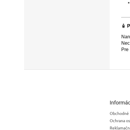
🧴
P
Nan
Nech
Pre 
Z
á
p
ä
t
Informác
i
e
Obchodné 
Ochrana os
Reklamačn