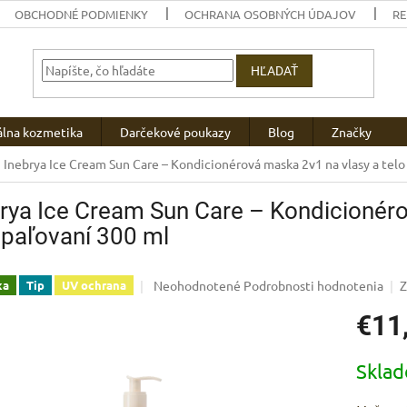
OBCHODNÉ PODMIENKY
OCHRANA OSOBNÝCH ÚDAJOV
R
HĽADAŤ
álna kozmetika
Darčekové poukazy
Blog
Značky
Inebrya Ice Cream Sun Care – Kondicionérová maska 2v1 na vlasy a telo
rya Ice Cream Sun Care – Kondicionéro
paľovaní 300 ml
Priemerné
Neohodnotené
Podrobnosti hodnotenia
Z
ka
Tip
UV ochrana
hodnotenie
€11
produktu
je
0,0
Jednotk
Skla
z
cena:
5
hviezdičiek.