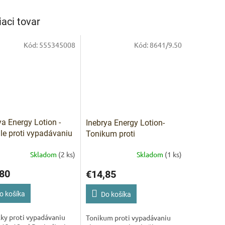
iaci tovar
IVAM
Pomoc s 
Kód:
555345008
Kód:
8641/9.50
ya Energy Lotion -
Inebrya Energy Lotion-
e proti vypadávaniu
Tonikum proti
v 12x10 ml
vypadávaniu vlasov 125
Skladom
(2 ks)
Skladom
(1 ks)
ml
80
€14,85
o košíka
Do košíka
ky proti vypadávaniu
Tonikum proti vypadávaniu