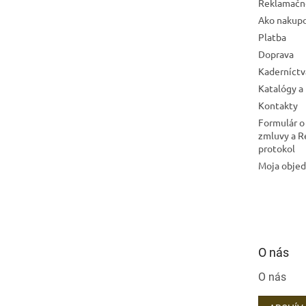
Reklamačn
Ako nakup
Platba
Doprava
Kaderníctv
Katalógy a
Kontakty
Formulár o
zmluvy a 
protokol
Moja obje
O nás
O nás