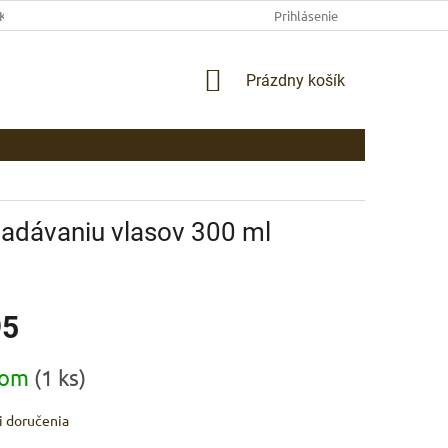
EKLAMAČNÉ PODMIENKY
AKO NAKUPOVAŤ
Prihlásenie
PLATBA
DOP
NÁKUPNÝ
Prázdny košík
KOŠÍK
adávaniu vlasov 300 ml
95
ová
dom
(1 ks)
 doručenia