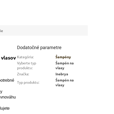
ie
Dodatočné parametre
 vlasov
Kategória
:
Šampóny
Vyberte typ
Šampón na
produktu
:
vlasy
Značka
:
Inebrya
Šampón na
potrebné
Typ produktu
:
vlasy
sy
ovnováhu
lujete