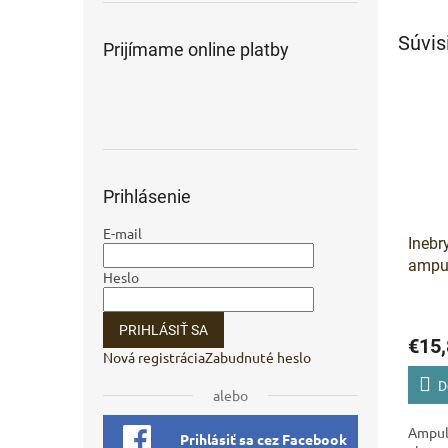
Súvis
Prijímame online platby
Prihlásenie
E-mail
Inebr
ampul
Heslo
vlaso
PRIHLÁSIŤ SA
€15,
Nová registrácia
Zabudnuté heslo
D
alebo
Ampul
Prihlásiť sa cez Facebook