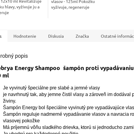
 12x10 ml Revitalizuje
vlasov - 125ml Pokožku
u hlavy, vyživuje ju a
vyživuje, regeneruje
eruje
s
Hodnotenie
Diskusia
Značka
Ostatné informác
robný popis
brya Energy Shampoo šampón proti vypadávaniu
 ml
Je vyvinutý špeciálne pre slabé a jemné vlasy
je navrhnutý tak, aby jemne čistil vlasy a zároveň im dodával 
živiny.
Šampón Energy bol špeciálne vyvinutý pre vypadávajúce vla
Šampón reguluje nadmerné vypadávanie vlasov a navracia r
vlasovej pokožke
Má príjemnú vôňu sladkého drievka, ktorú si jednoducho zami
Je vhodný pre každodenné použitie