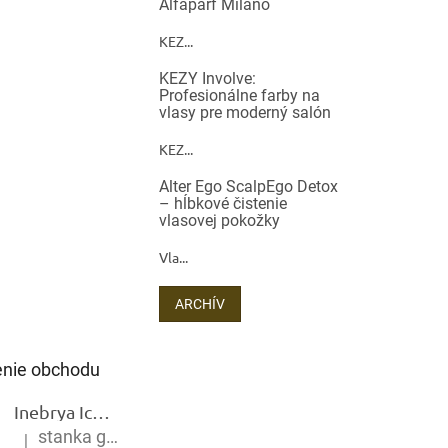
Alfaparf Milano
KEZ...
KEZY Involve:
Profesionálne farby na
vlasy pre moderný salón
KEZ...
Alter Ego ScalpEgo Detox
– hĺbkové čistenie
vlasovej pokožky
Vla...
ARCHÍV
nie obchodu
Inebrya Ice Cream Keratin Restructuring Mask – reštrukturalizačná maska s keratínom 1000 ml
stanka gramblickova
|
Hodnotenie produktu je 5 z 5 hviezdičiek.