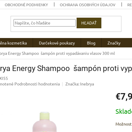
OBCHODNÉ PODMIENKY
OCHRANA OSOBNÝCH ÚDAJOV
R
HĽADAŤ
álna kozmetika
Darčekové poukazy
Blog
Značky
brya Energy Shampoo šampón proti vypadávaniu vlasov 300 ml
brya Energy Shampoo šampón proti vyp
XI55
rné
notené
Podrobnosti hodnotenia
Značka:
Inebrya
enie
€7,
u
Jednotk
Skla
cena:
iek.
Možnosti