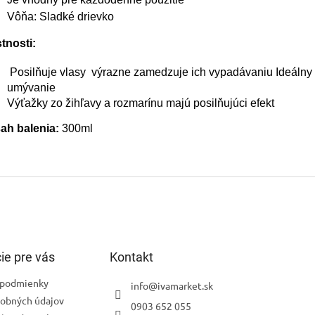
Vôňa: Sladké drievko
tnosti:
Posilňuje vlasy výrazne zamedzuje ich vypadávaniu Ideálny 
umývanie
Výťažky zo žihľavy a rozmarínu majú posilňujúci efekt
ah balenia:
300ml
ie pre vás
Kontakt
podmienky
info
@
ivamarket.sk
obných údajov
0903 652 055