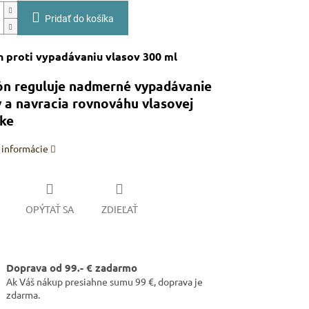
Pridať do košíka
 proti vypadávaniu vlasov 300 ml
n reguluje nadmerné vypadávanie
 a navracia rovnováhu vlasovej
ke
 informácie
OPÝTAŤ SA
ZDIEĽAŤ
Doprava od 99.- € zadarmo
Ak Váš nákup presiahne sumu 99 €, doprava je
zdarma.