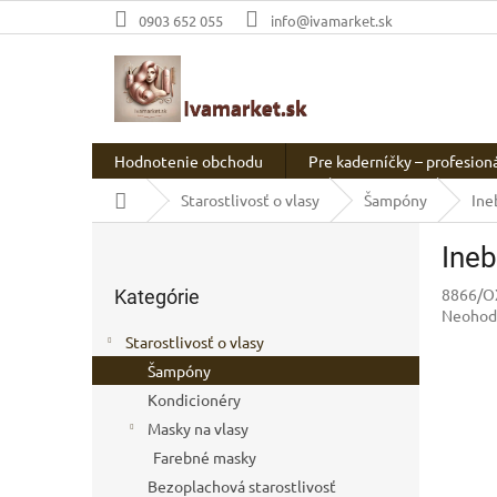
Prejsť
0903 652 055
info@ivamarket.sk
na
obsah
Hodnotenie obchodu
Pre kaderníčky – profesion
Domov
Starostlivosť o vlasy
Šampóny
Ine
B
Ine
o
Preskočiť
č
8866/O
Kategórie
kategórie
n
Prieme
Neohod
ý
hodnot
Starostlivosť o vlasy
p
produkt
Šampóny
a
je
0,0
Kondicionéry
n
z
e
Masky na vlasy
5
l
Farebné masky
hviezdič
Bezoplachová starostlivosť