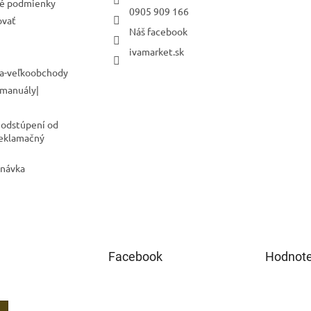
é podmienky
0905 909 166
ovať
Náš facebook
ivamarket.sk
a-veľkoobchody
 manuály|
 odstúpení od
Reklamačný
dnávka
Facebook
Hodnote