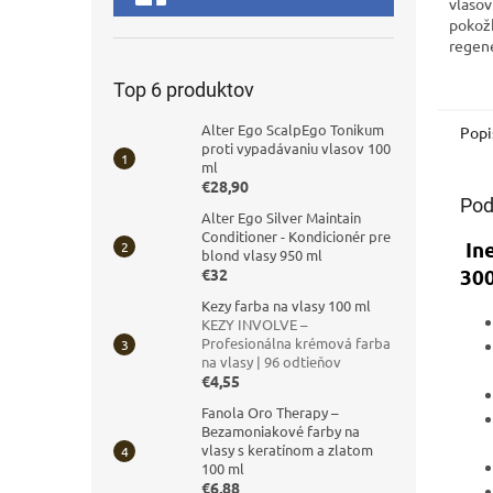
vlasov
pokožk
regen
Top 6 produktov
Alter Ego ScalpEgo Tonikum
Popi
proti vypadávaniu vlasov 100
ml
€28,90
Pod
Alter Ego Silver Maintain
Conditioner - Kondicionér pre
Ine
blond vlasy 950 ml
300
€32
Kezy farba na vlasy 100 ml
KEZY INVOLVE –
Profesionálna krémová farba
na vlasy | 96 odtieňov
€4,55
Fanola Oro Therapy –
Bezamoniakové farby na
vlasy s keratínom a zlatom
100 ml
€6,88