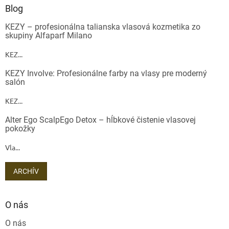
Blog
KEZY – profesionálna talianska vlasová kozmetika zo
skupiny Alfaparf Milano
KEZ...
KEZY Involve: Profesionálne farby na vlasy pre moderný
salón
KEZ...
Alter Ego ScalpEgo Detox – hĺbkové čistenie vlasovej
pokožky
Vla...
ARCHÍV
O nás
O nás