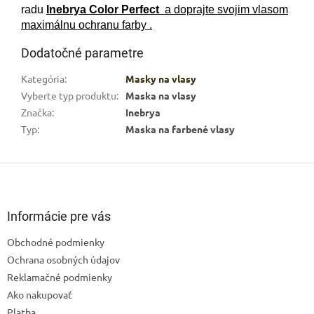
radu
Inebrya Color Perfect
a doprajte svojim vlasom
maximálnu ochranu farby .
Dodatočné parametre
Kategória
:
Masky na vlasy
Vyberte typ produktu
:
Maska na vlasy
Značka
:
Inebrya
Typ
:
Maska na farbené vlasy
Z
á
p
ä
Informácie pre vás
t
Obchodné podmienky
i
Ochrana osobných údajov
e
Odoslať
Reklamačné podmienky
Ako nakupovať
Powered by chaterimo
Platba