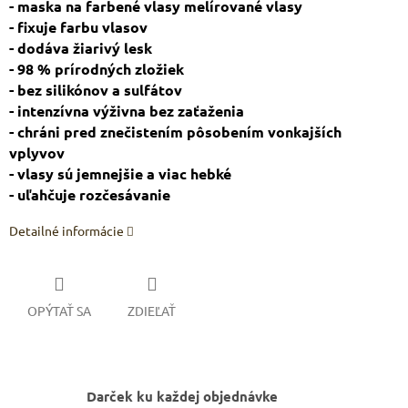
- maska na farbené vlasy melírované vlasy
- fixuje farbu vlasov
- dodáva žiarivý lesk
- 98 % prírodných zložiek
- bez silikónov a sulfátov
- intenzívna výživna bez zaťaženia
- chráni pred znečistením pôsobením vonkajších
vplyvov
- vlasy sú jemnejšie a viac hebké
- uľahčuje rozčesávanie
Detailné informácie
OPÝTAŤ SA
ZDIEĽAŤ
Darček ku každej objednávke