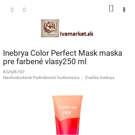
Prejsť
IVAMARKET poradca
NÁKU
na
obsah
Pomoc s výberom profesionálnej vlasovej kozmetiky 🙂
KOŠÍK
Inebrya Color Perfect Mask maska ​​
pre farbené vlasy250 ml
8326/8.107
Priemerné
Neohodnotené
Podrobnosti hodnotenia
Značka:
Inebrya
hodnotenie
produktu
je
0,0
z
5
hviezdičiek.