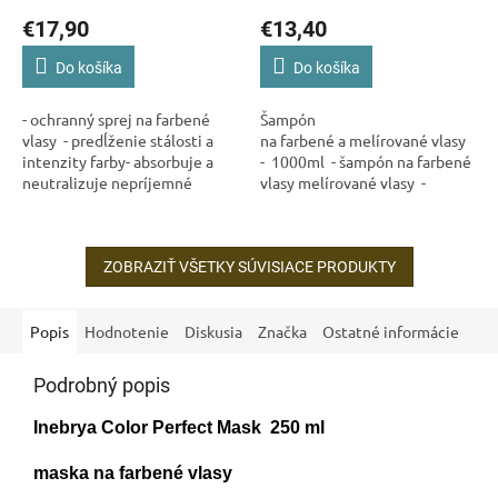
€17,90
€13,40
Do košíka
Do košíka
- ochranný sprej na farbené
Šampón
vlasy - predĺženie stálosti a
na farbené a melírované vlasy
intenzity farby- absorbuje a
- 1000ml - šampón na farbené
neutralizuje nepríjemné
vlasy melírované vlasy -
chemické pachy pri farbení- z
pomáha uzatvoriť farbu-
96 % prírodné zloženie-...
dodáva žiarivý...
ZOBRAZIŤ VŠETKY SÚVISIACE PRODUKTY
Popis
Hodnotenie
Diskusia
Značka
Ostatné informácie
Podrobný popis
Inebrya Color Perfect Mask 250 ml
maska ​​na farbené vlasy