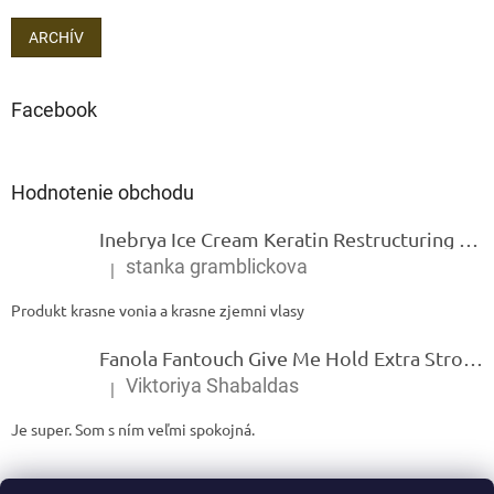
ARCHÍV
Facebook
Hodnotenie obchodu
Inebrya Ice Cream Keratin Restructuring Mask – reštrukturalizačná maska s keratínom 1000 ml
stanka gramblickova
|
Hodnotenie produktu je 5 z 5 hviezdičiek.
Produkt krasne vonia a krasne zjemni vlasy
Fanola Fantouch Give Me Hold Extra Strong Fluid Gel - Extra silný rýchloschnúci tekutý gel 250 ml
Viktoriya Shabaldas
|
Hodnotenie produktu je 5 z 5 hviezdičiek.
Je super. Som s ním veľmi spokojná.