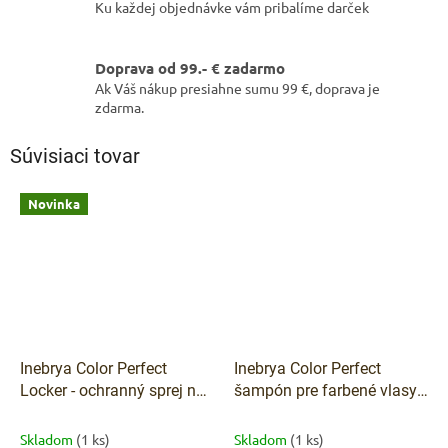
Ku každej objednávke vám pribalíme darček
Doprava od 99.- € zadarmo
Ak Váš nákup presiahne sumu 99 €, doprava je
zdarma.
Súvisiaci tovar
Novinka
Inebrya Color Perfect
Inebrya Color Perfect
Locker - ochranný sprej na
šampón pre farbené vlasy
farbené vlasy 200 ml
1000 ml
Skladom
(1 ks)
Skladom
(1 ks)