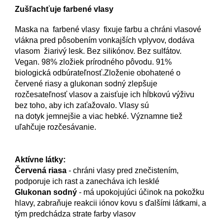
Zušľachťuje farbené vlasy
Maska na farbené vlasy fixuje farbu a chráni vlasové
vlákna pred pôsobením vonkajších vplyvov, dodáva
vlasom žiarivý lesk. Bez silikónov. Bez sulfátov.
Vegan. 98% zložiek prírodného pôvodu. 91%
biologická odbúrateľnosť.Zloženie obohatené o
červené riasy a glukonan sodný zlepšuje
rozčesateľnosť vlasov a zaisťuje ich hĺbkovú výživu
bez toho, aby ich zaťažovalo. Vlasy sú
na
dotyk
jemnejšie a viac hebké. Významne tiež
uľahčuje rozčesávanie.
Aktívne látky:
Červená riasa
- chráni vlasy pred znečistením,
podporuje ich rast a zanecháva ich lesklé
Glukonan sodný
- má upokojujúci účinok na pokožku
hlavy, zabraňuje reakcii iónov kovu s ďalšími látkami, a
tým predchádza strate farby vlasov