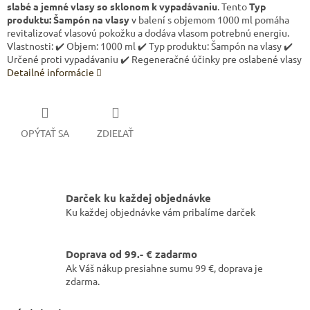
slabé a jemné vlasy so sklonom k vypadávaniu
. Tento
Typ
produktu: Šampón na vlasy
v balení s objemom 1000 ml pomáha
revitalizovať vlasovú pokožku a dodáva vlasom potrebnú energiu.
Vlastnosti: ✔️ Objem: 1000 ml ✔️ Typ produktu: Šampón na vlasy ✔️
Určené proti vypadávaniu ✔️ Regeneračné účinky pre oslabené vlasy
Detailné informácie
OPÝTAŤ SA
ZDIEĽAŤ
Darček ku každej objednávke
Ku každej objednávke vám pribalíme darček
Doprava od 99.- € zadarmo
Ak Váš nákup presiahne sumu 99 €, doprava je
zdarma.