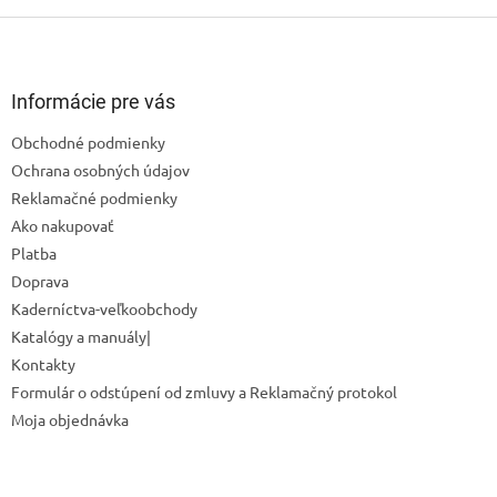
Z
á
p
ä
Informácie pre vás
t
Obchodné podmienky
i
Ochrana osobných údajov
e
Reklamačné podmienky
Ako nakupovať
Platba
Doprava
Kaderníctva-veľkoobchody
Katalógy a manuály|
Kontakty
Formulár o odstúpení od zmluvy a Reklamačný protokol
Odoslať
Moja objednávka
Powered by chaterimo