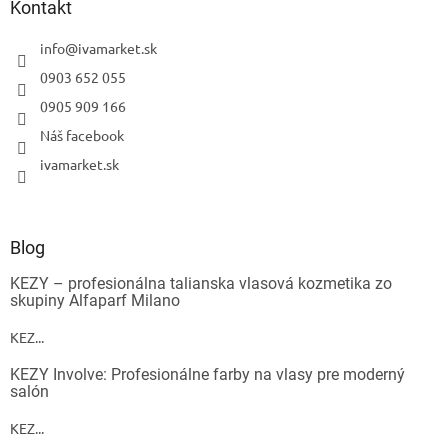
Kontakt
info
@
ivamarket.sk
0903 652 055
0905 909 166
Náš facebook
ivamarket.sk
Blog
KEZY – profesionálna talianska vlasová kozmetika zo
skupiny Alfaparf Milano
KEZ...
KEZY Involve: Profesionálne farby na vlasy pre moderný
salón
KEZ...