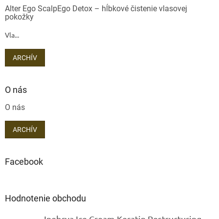
Alter Ego ScalpEgo Detox – hĺbkové čistenie vlasovej
pokožky
Vla...
ARCHÍV
O nás
O nás
ARCHÍV
Facebook
Hodnotenie obchodu
Inebrya Ice Cream Keratin Restructuring Mask – reštrukturalizačná maska s keratínom 1000 ml