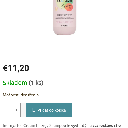
€11,20
Jednotková
Skladom
(1 ks)
cena:
Možnosti doručenia
Pridať do košíka
Inebrya Ice Cream Energy Shampoo je vyvinutý na
starostlivosť o