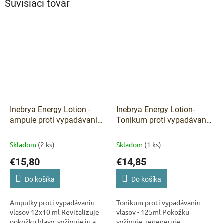
Súvisiaci tovar
Inebrya Energy Lotion -
Inebrya Energy Lotion-
ampule proti vypadávaniu
Tonikum proti vypadávaniu
vlasov 12x10 ml
vlasov 125 ml
Skladom
(2 ks)
Skladom
(1 ks)
€15,80
€14,85
Do košíka
Do košíka
Ampulky proti vypadávaniu
Tonikum proti vypadávaniu
vlasov 12x10 ml Revitalizuje
vlasov - 125ml Pokožku
pokožku hlavy, vyživuje ju a
vyživuje, regeneruje