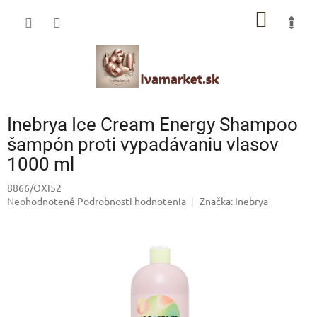
Prejsť
IVAMARKET poradca
NÁKU
na
obsah
Pomoc s výberom profesionálnej vlasovej kozmetiky 🙂
KOŠÍK
Inebrya Ice Cream Energy Shampoo
šampón proti vypadávaniu vlasov
1000 ml
8866/OXI52
Priemerné
Neohodnotené
Podrobnosti hodnotenia
Značka:
Inebrya
hodnotenie
produktu
je
0,0
z
5
hviezdičiek.