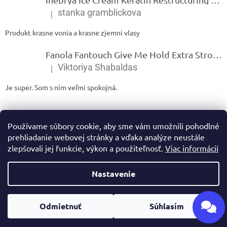
stanka gramblickova
|
Hodnotenie produktu je 5 z 5 hviezdičiek.
Produkt krasne vonia a krasne zjemni vlasy
Fanola Fantouch Give Me Hold Extra Strong Fluid Gel - Extra silný rýchloschnúci tekutý gel 250 ml
Viktoriya Shabaldas
|
Hodnotenie produktu je 5 z 5 hviezdičiek.
Je super. Som s ním veľmi spokojná.
Používame súbory cookie, aby sme vám umožnili pohodlné
prehliadanie webovej stránky a vďaka analýze neustále
zlepšovali jej funkcie, výkon a použiteľnosť.
Viac informácií
Vytvoril Shoptet
Nastavenie
Copyright 2026
Ivamarket.sk
. Všetky práva vyhradené.
Upraviť
Odmietnuť
Súhlasím
nastavenie cookies