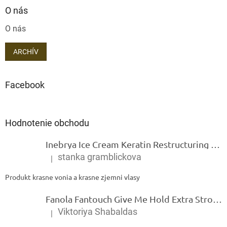
O nás
O nás
ARCHÍV
Facebook
Hodnotenie obchodu
Inebrya Ice Cream Keratin Restructuring Mask – reštrukturalizačná maska s keratínom 1000 ml
stanka gramblickova
|
Hodnotenie produktu je 5 z 5 hviezdičiek.
Produkt krasne vonia a krasne zjemni vlasy
Fanola Fantouch Give Me Hold Extra Strong Fluid Gel - Extra silný rýchloschnúci tekutý gel 250 ml
Viktoriya Shabaldas
|
Hodnotenie produktu je 5 z 5 hviezdičiek.