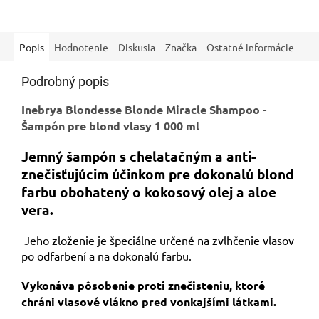
odfarbovaní.
Popis
Hodnotenie
Diskusia
Značka
Ostatné informácie
Podrobný popis
Inebrya Blondesse Blonde Miracle Shampoo -
Šampón pre blond vlasy 1 000 ml
Jemný šampón s chelatačným a anti-
znečisťujúcim účinkom pre dokonalú blond
farbu obohatený o kokosový olej a aloe
vera.
Jeho zloženie je špeciálne určené na zvlhčenie vlasov
po odfarbení a na dokonalú farbu.
Vykonáva pôsobenie proti znečisteniu, ktoré
chráni vlasové vlákno pred vonkajšími látkami.