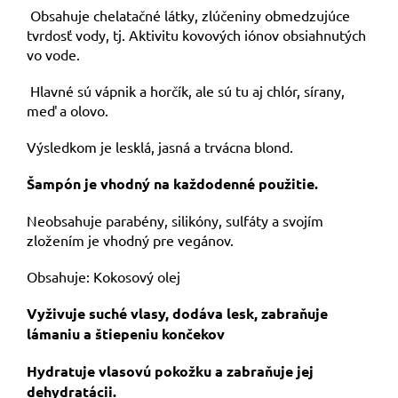
Obsahuje chelatačné látky, zlúčeniny obmedzujúce
tvrdosť vody, tj. Aktivitu kovových iónov obsiahnutých
vo vode.
Hlavné sú vápnik a horčík, ale sú tu aj chlór, sírany,
meď a olovo.
Výsledkom je lesklá, jasná a trvácna blond.
Šampón je vhodný na každodenné použitie.
Neobsahuje parabény, silikóny, sulfáty a svojím
zložením je vhodný pre vegánov.
Obsahuje: Kokosový olej
Vyživuje suché vlasy, dodáva lesk, zabraňuje
lámaniu a štiepeniu končekov
Hydratuje vlasovú pokožku a zabraňuje jej
dehydratácii.