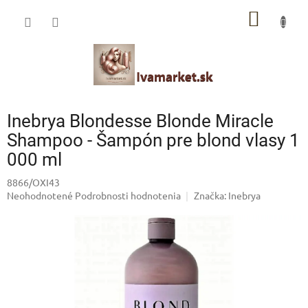
Prejsť
IVAMARKET poradca
NÁKU
na
obsah
Pomoc s výberom profesionálnej vlasovej kozmetiky 🙂
KOŠÍK
Inebrya Blondesse Blonde Miracle
Shampoo - Šampón pre blond vlasy 1
000 ml
8866/OXI43
Priemerné
Neohodnotené
Podrobnosti hodnotenia
Značka:
Inebrya
hodnotenie
produktu
je
0,0
z
5
hviezdičiek.