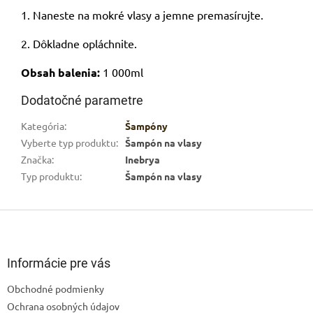
1. Naneste na mokré vlasy a jemne premasírujte.
2. Dôkladne opláchnite.
Obsah balenia:
1 000ml
Dodatočné parametre
Kategória
:
Šampóny
Vyberte typ produktu
:
Šampón na vlasy
Značka
:
Inebrya
Typ produktu
:
Šampón na vlasy
Z
á
p
ä
Informácie pre vás
t
Obchodné podmienky
i
Ochrana osobných údajov
e
Odoslať