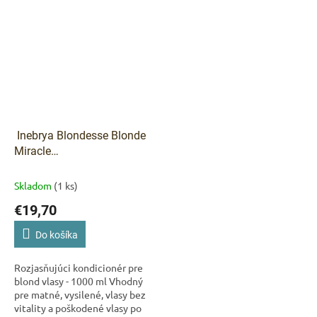
Inebrya Blondesse Blonde
Miracle
Nectar Rozjasňujúci
kondicionér pre blond
Skladom
(1 ks)
vlasy - 1000 ml
€19,70
Do košíka
Rozjasňujúci kondicionér pre
blond vlasy - 1000 ml Vhodný
pre matné, vysilené, vlasy bez
vitality a poškodené vlasy po