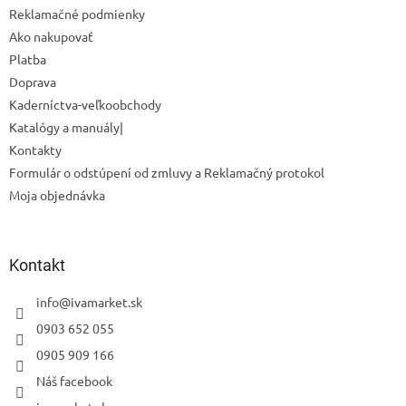
Reklamačné podmienky
Powered by chaterimo
Ako nakupovať
Platba
Doprava
Kaderníctva-veľkoobchody
Katalógy a manuály|
Kontakty
Formulár o odstúpení od zmluvy a Reklamačný protokol
Moja objednávka
Kontakt
info
@
ivamarket.sk
0903 652 055
0905 909 166
Náš facebook