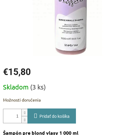
€15,80
Jednotková
Skladom
(3 ks)
cena:
Možnosti doručenia
Pridať do košíka
Šampón pre blond vlasy 1 000 ml