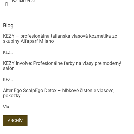
ivamarket.sk
Blog
KEZY – profesionálna talianska vlasová kozmetika zo
skupiny Alfaparf Milano
KEZ...
KEZY Involve: Profesionálne farby na vlasy pre moderný
salón
KEZ...
Alter Ego ScalpEgo Detox – hĺbkové čistenie vlasovej
pokožky
Vla...
ARCHÍV