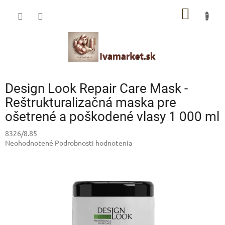
Prejsť
IVAMARKET poradca
NÁKU
na
obsah
Pomoc s výberom profesionálnej vlasovej kozmetiky 🙂
KOŠÍK
Design Look Repair Care Mask -
Reštrukturalizačná maska ​​pre
ošetrené a poškodené vlasy 1 000 ml
8326/8.85
Priemerné
Neohodnotené
Podrobnosti hodnotenia
hodnotenie
produktu
je
0,0
z
5
hviezdičiek.