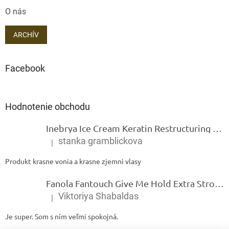
O nás
ARCHÍV
Facebook
Hodnotenie obchodu
Inebrya Ice Cream Keratin Restructuring Mask – reštrukturalizačná maska s keratínom 1000 ml
stanka gramblickova
|
Hodnotenie produktu je 5 z 5 hviezdičiek.
Produkt krasne vonia a krasne zjemni vlasy
Fanola Fantouch Give Me Hold Extra Strong Fluid Gel - Extra silný rýchloschnúci tekutý gel 250 ml
Viktoriya Shabaldas
|
Hodnotenie produktu je 5 z 5 hviezdičiek.
Je super. Som s ním veľmi spokojná.