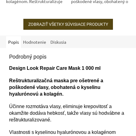
kolagénom. Reštrukturalizuje
poškodené vlasy, obohatený o
a vyživuje vlasy počas stylingu,
kyselinu hyalurónovú a
dodáva im lesk a hebkosť.
kolagén
Zachováva...
ZOBRAZIŤ VŠETKY SÚVISIACE PRODUKTY
Popis
Hodnotenie
Diskusia
Podrobný popis
Design Look Repair Care Mask 1 000 ml
Reštrukturalizačná maska ​​pre ošetrené a
poškodené vlasy, obohatená o kyselinu
hyalurónovú a kolagén.
Účinne rozmotáva vlasy, eliminuje krepovitosť a
okamžite dodáva hebkosť, takže vlasy sú hodvábne a
reštrukturalizované.
Vlastnosti s kyselinou hyalurónovou a kolagénom