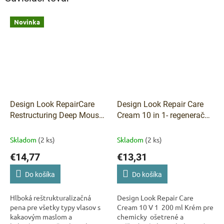
Novinka
Design Look RepairCare
Design Look Repair Care
Restructuring Deep Mousse
Cream 10 in 1- regeneračný
Repair pena pre všetky typy
krém 200 ml
vlasov 200 ml
Skladom
(2 ks)
Skladom
(2 ks)
€14,77
€13,31
Do košíka
Do košíka
Hlboká reštrukturalizačná
Design Look Repair Care
pena pre všetky typy vlasov s
Cream 10 V 1 200 ml Krém pre
kakaovým maslom a
chemicky ošetrené a