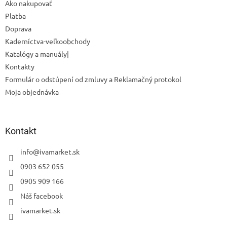
Ako nakupovať
Platba
Doprava
Kaderníctva-veľkoobchody
Katalógy a manuály|
Kontakty
Formulár o odstúpení od zmluvy a Reklamačný protokol
Moja objednávka
Odoslať
Kontakt
Powered by chaterimo
info
@
ivamarket.sk
0903 652 055
0905 909 166
Náš facebook
ivamarket.sk