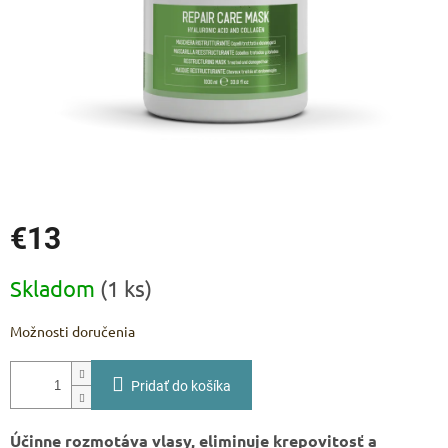
€13
Jednotková
Skladom
(1 ks)
cena:
Možnosti doručenia
Pridať do košíka
Účinne rozmotáva vlasy, eliminuje krepovitosť a