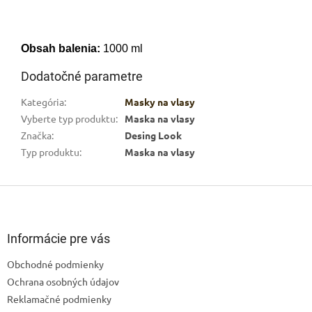
Obsah balenia:
1000 ml
Dodatočné parametre
Kategória
:
Masky na vlasy
Vyberte typ produktu
:
Maska na vlasy
Značka
:
Desing Look
Typ produktu
:
Maska na vlasy
Z
á
p
ä
Informácie pre vás
t
Obchodné podmienky
i
Ochrana osobných údajov
e
Reklamačné podmienky