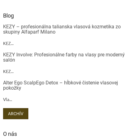
Blog
KEZY – profesionálna talianska vlasová kozmetika zo
skupiny Alfaparf Milano
KEZ...
KEZY Involve: Profesionálne farby na vlasy pre moderný
salón
KEZ...
Alter Ego ScalpEgo Detox – hĺbkové čistenie vlasovej
pokožky
Vla...
ARCHÍV
O nás