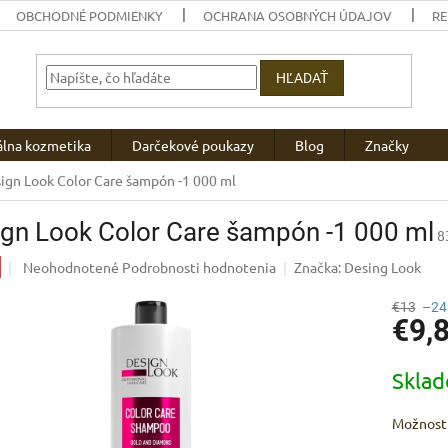
OBCHODNÉ PODMIENKY
OCHRANA OSOBNÝCH ÚDAJOV
R
HĽADAŤ
álna kozmetika
Darčekové poukazy
Blog
Značky
ign Look Color Care šampón -1 000 ml
gn Look Color Care šampón -1 000 ml
8
Priemerné
Neohodnotené
Podrobnosti hodnotenia
Značka:
Desing Look
hodnotenie
produktu
€13
–24
€9,
je
0,0
z
Jednotk
Skla
5
cena:
hviezdičiek.
Možnosti