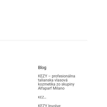
Blog
KEZY – profesionálna
talianska vlasová
kozmetika zo skupiny
Alfaparf Milano
KEZ...
KEZY Involve: