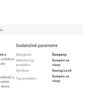
ie
Dodatočné parametre
né a
Kategória
:
Šampóny
o unikátne
Vyberte typ
Šampón na
 ale
produktu
:
vlasy
Výrobca
:
Desing Look
Šampón na
hebkosť a
Typ produktu
:
vlasy
produkt
s doma