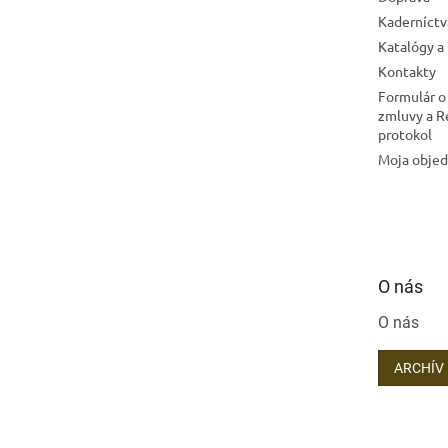
Kaderníctv
Katalógy a
Kontakty
Formulár o
zmluvy a 
protokol
Moja obje
O nás
O nás
ARCHÍV