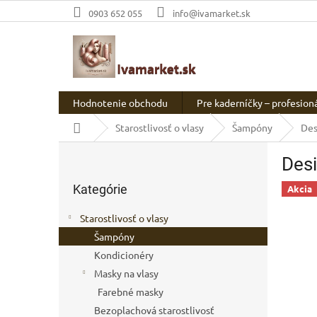
Prejsť
0903 652 055
info@ivamarket.sk
na
obsah
Hodnotenie obchodu
Pre kaderníčky – profesion
Domov
Starostlivosť o vlasy
Šampóny
Des
B
Desi
o
Preskočiť
č
Kategórie
kategórie
Akcia
n
ý
Starostlivosť o vlasy
p
Šampóny
a
Kondicionéry
n
e
Masky na vlasy
l
Farebné masky
Bezoplachová starostlivosť