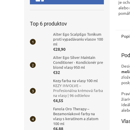
je och
alebo 
pomáh
žiariv
Top 6 produktov
svojm
vlasom
Alter Ego ScalpEgo Tonikum
Popi
proti vypadávaniu vlasov 100
ml
€28,90
Pod
Alter Ego Silver Maintain
Conditioner - Kondicionér pre
Desi
blond vlasy 950 ml
melí
€32
zlož
Kezy farba na vlasy 100 ml
posk
KEZY INVOLVE –
Profesionálna krémová farba
Prav
na vlasy | 96 odtieňov
žiar
€4,55
ideá
Fanola Oro Therapy –
aleb
Bezamoniakové farby na
vlasy s keratínom a zlatom
Vla
100 ml
€6,88