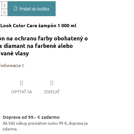
Pridať do košíka
 Look Color Care šampón 1 000 ml
n na ochranu farby obohatený o
a diamant na farbené alebo
ované vlasy
 informácie
OPÝTAŤ SA
ZDIEĽAŤ
Doprava od 99.- € zadarmo
Ak Váš nákup presiahne sumu 99 €, doprava je
zdarma.