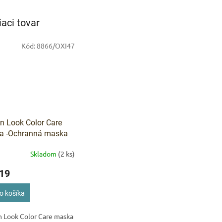
IVAM
iaci tovar
Pomoc s 
Kód:
8866/OXI47
n Look Color Care
a -Ochranná maska
arbené alebo
Skladom
(2 ks)
ované vlasy 500 ml
19
o košíka
n Look Color Care maska