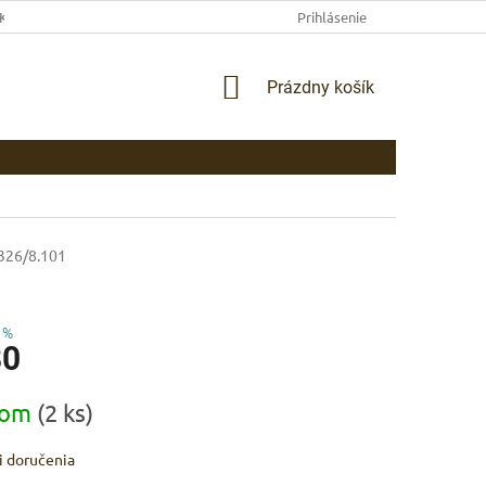
EKLAMAČNÉ PODMIENKY
AKO NAKUPOVAŤ
Prihlásenie
PLATBA
DOP
NÁKUPNÝ
Prázdny košík
KOŠÍK
326/8.101
 %
80
ová
dom
(2 ks)
 doručenia