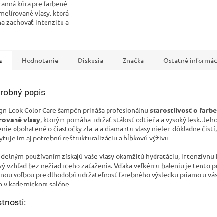
ranná kúra pre farbené
melírované vlasy, ktorá
a zachovať intenzitu a
osť odtieňa. Vďaka
u zloženiu poskytuje
...
s
Hodnotenie
Diskusia
Značka
Ostatné informác
robný popis
gn Look Color Care šampón prináša profesionálnu
starostlivosť o farbe
rované vlasy
, ktorým pomáha udržať stálosť odtieňa a vysoký lesk. Jeh
enie obohatené o čiastočky zlata a diamantu vlasy nielen dôkladne čistí,
ytuje im aj potrebnú reštrukturalizáciu a hĺbkovú výživu.
idelným používaním získajú vaše vlasy okamžitú hydratáciu, intenzívnu 
ivý vzhľad bez nežiaduceho zaťaženia. Vďaka veľkému baleniu je tento 
lnou voľbou pre dlhodobú udržateľnosť farebného výsledku priamo u vá
o v kaderníckom salóne.
stnosti: