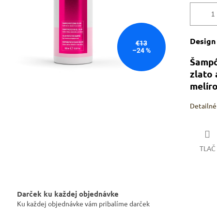
Design
€13
–24 %
Šampó
zlato 
melír
Detailné
TLAČ
Darček ku každej objednávke
Ku každej objednávke vám pribalíme darček