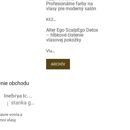
Profesionálne farby na
vlasy pre moderný salón
KEZ...
Alter Ego ScalpEgo Detox
– hĺbkové čistenie
vlasovej pokožky
Vla...
ARCHÍV
nie obchodu
Inebrya Ice Cream Keratin Restructuring Mask – reštrukturalizačná maska s keratínom 1000 ml
stanka gramblickova
|
Hodnotenie produktu je 5 z 5 hviezdičiek.
asne vonia a
mni vlasy