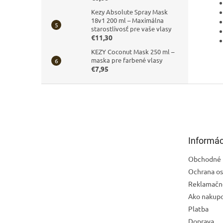
Kezy Absolute Spray Mask
18v1 200 ml – Maximálna
starostlivosť pre vaše vlasy
€11,30
KEZY Coconut Mask 250 ml –
maska pre farbené vlasy
€7,95
Z
á
p
ä
t
Informác
i
e
Obchodné 
Ochrana os
Reklamačn
Ako nakup
Platba
Doprava