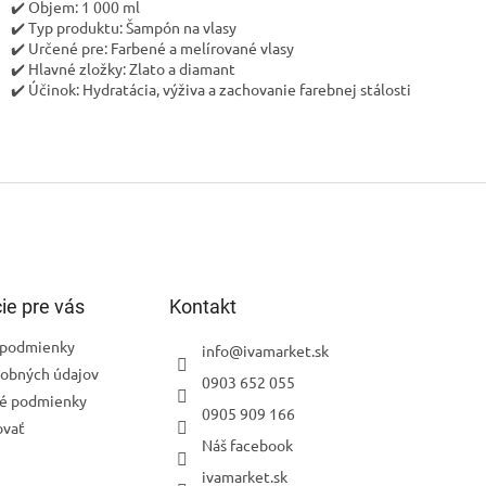
✔️ Objem: 1 000 ml
✔️ Typ produktu: Šampón na vlasy
✔️ Určené pre: Farbené a melírované vlasy
✔️ Hlavné zložky: Zlato a diamant
✔️ Účinok: Hydratácia, výživa a zachovanie farebnej stálosti
ie pre vás
Kontakt
podmienky
info
@
ivamarket.sk
obných údajov
0903 652 055
é podmienky
0905 909 166
ovať
Náš facebook
ivamarket.sk