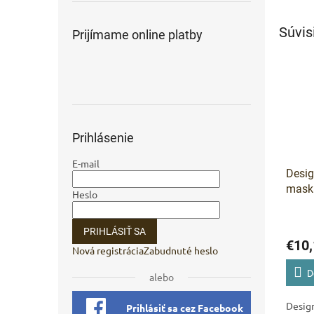
Súvis
Prijímame online platby
Prihlásenie
E-mail
Desig
mask
Heslo
pre f
melír
PRIHLÁSIŤ SA
€10,
Nová registrácia
Zabudnuté heslo
D
alebo
Desig
Prihlásiť sa cez Facebook