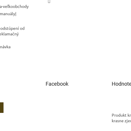
a-veľkoobchody
 manuály|
 odstúpení od
Reklamačný
dnávka
Facebook
Hodnote
Produkt kr
krasne zje