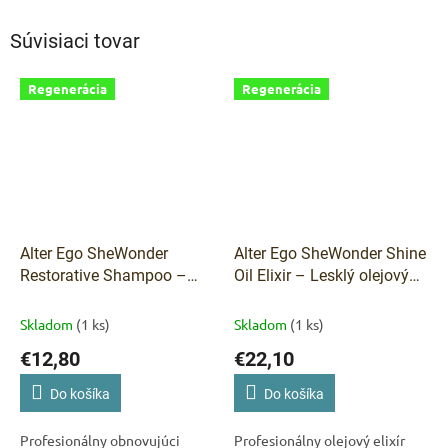
Súvisiaci tovar
Regenerácia
Regenerácia
Alter Ego SheWonder
Alter Ego SheWonder Shine
Restorative Shampoo –
Oil Elixir – Lesklý olejový
Obnovujúci šampón 250
elixír 150 ml
ml
Skladom
(1 ks)
Skladom
(1 ks)
€12,80
€22,10
Do košíka
Do košíka
Profesionálny obnovujúci
Profesionálny olejový elixír