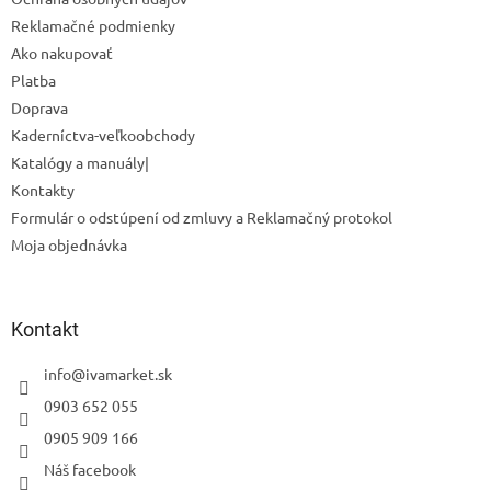
e
Reklamačné podmienky
Ako nakupovať
Platba
Doprava
Kaderníctva-veľkoobchody
Odoslať
Katalógy a manuály|
Powered by chaterimo
Kontakty
Formulár o odstúpení od zmluvy a Reklamačný protokol
Moja objednávka
Kontakt
info
@
ivamarket.sk
0903 652 055
0905 909 166
Náš facebook