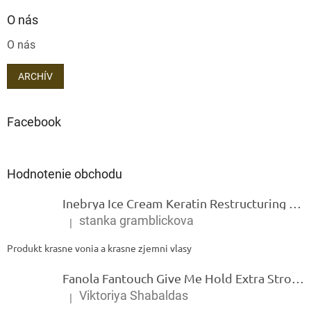
O nás
O nás
ARCHÍV
Facebook
Hodnotenie obchodu
Inebrya Ice Cream Keratin Restructuring Mask – reštrukturalizačná maska s keratínom 1000 ml
stanka gramblickova
|
Hodnotenie produktu je 5 z 5 hviezdičiek.
Produkt krasne vonia a krasne zjemni vlasy
Fanola Fantouch Give Me Hold Extra Strong Fluid Gel - Extra silný rýchloschnúci tekutý gel 250 ml
Viktoriya Shabaldas
|
Hodnotenie produktu je 5 z 5 hviezdičiek.