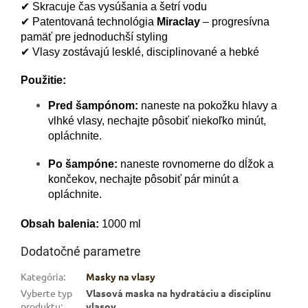
✔ Skracuje čas vysúšania a šetrí vodu
✔ Patentovaná technológia
Miraclay
– progresívna
pamäť pre jednoduchší styling
✔ Vlasy zostávajú lesklé, disciplinované a hebké
Použitie:
Pred šampónom:
naneste na pokožku hlavy a
vlhké vlasy, nechajte pôsobiť niekoľko minút,
opláchnite.
Po šampóne:
naneste rovnomerne do dĺžok a
končekov, nechajte pôsobiť pár minút a
opláchnite.
Obsah
balenia
:
10
00
ml
Dodatočné parametre
Kategória
:
Masky na vlasy
Vyberte typ
Vlasová maska na hydratáciu a disciplínu
produktu
:
vlasov