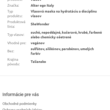
Značka
:
Alter ego Italy
Typ
Vlasová maska na hydratáciu a disciplínu
produktu
:
vlasov
Produktová
SheWonder
línia
:
suché, nepoddajné, kučeravé, hrubé, farbené
Typ vlasov
:
alebo chemicky ošetrené
Vhodné pre
:
vegánov
sulfátov, silikónov, parabénov, umelých
Bez
:
farbív
Krajina
Taliansko
pôvodu
:
Z
á
p
ä
Informácie pre vás
t
Obchodné podmienky
i
Ochrana osobných údajov