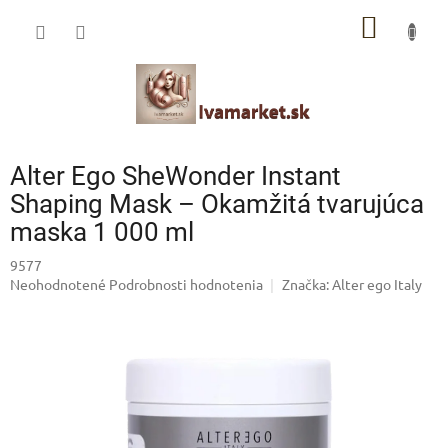
Prejsť
IVAMARKET poradca
NÁKU
na
obsah
Pomoc s výberom profesionálnej vlasovej kozmetiky 🙂
KOŠÍK
Alter Ego SheWonder Instant
Shaping Mask – Okamžitá tvarujúca
maska 1 000 ml
9577
Priemerné
Neohodnotené
Podrobnosti hodnotenia
Značka:
Alter ego Italy
hodnotenie
produktu
je
0,0
z
5
hviezdičiek.