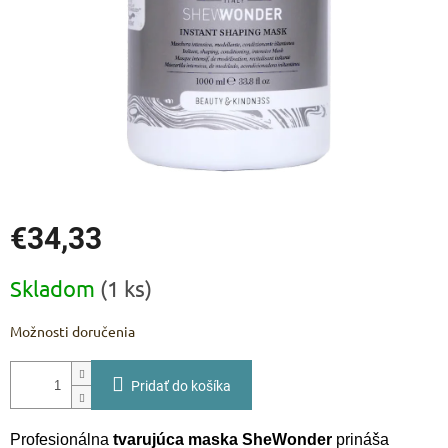
€34,33
Jednotková
Skladom
(1 ks)
cena:
Možnosti doručenia
Pridať do košíka
Profesionálna
tvarujúca maska SheWonder
prináša