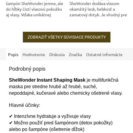
šampón SheWonder jemne, ale
SheWonder dodáva vlasom
do hĺbky čistí vlasovú pokožku
okamžitý lesk, hebkosť a
aj vlasy. Vďaka unikátnej
zamatový dotyk. Je vhodný pre
kombinácii olejov prináša
všetky typy vlasov a môže sa
okamžitú hydratáciu,
použiť ako styling do vlhkých
regeneráciu a...
vlasov...
ZOBRAZIŤ VŠETKY SÚVISIACE PRODUKTY
Popis
Hodnotenie
Diskusia
Značka
Ostatné informácie
Podrobný popis
SheWonder Instant Shaping Mask
je multifunkčná
maska pre stredne hrubé až hrubé, suché,
nepoddajné, kučeravé alebo chemicky ošetrené vlasy.
Hlavné účinky:
✔ Intenzívne hydratuje a vyživuje vlasy
✔ Možno použiť pred šampónom (detox pokožky)
alebo po šampóne (ošetrenie dĺžok)