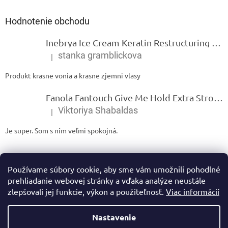
Hodnotenie obchodu
Inebrya Ice Cream Keratin Restructuring Mask – reštrukturalizačná maska s keratínom 1000 ml
stanka gramblickova
|
Hodnotenie produktu je 5 z 5 hviezdičiek.
Produkt krasne vonia a krasne zjemni vlasy
Fanola Fantouch Give Me Hold Extra Strong Fluid Gel - Extra silný rýchloschnúci tekutý gel 250 ml
Viktoriya Shabaldas
|
Hodnotenie produktu je 5 z 5 hviezdičiek.
Je super. Som s ním veľmi spokojná.
Používame súbory cookie, aby sme vám umožnili pohodlné
prehliadanie webovej stránky a vďaka analýze neustále
zlepšovali jej funkcie, výkon a použiteľnosť.
Viac informácií
Vytvoril Shoptet
Nastavenie