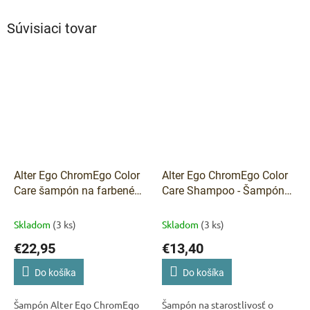
Súvisiaci tovar
Alter Ego ChromEgo Color
Alter Ego ChromEgo Color
Care šampón na farbené
Care Shampoo - Šampón
vlasy 950 ml
pre farbené vlasy 300 ml
Skladom
(3 ks)
Skladom
(3 ks)
€22,95
€13,40
Do košíka
Do košíka
Šampón Alter Ego ChromEgo
Šampón na starostlivosť o