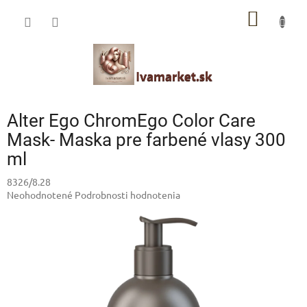
Prejsť
IVAMARKET poradca
NÁKU
na
obsah
Pomoc s výberom profesionálnej vlasovej kozmetiky 🙂
KOŠÍK
Alter Ego ChromEgo Color Care
Mask- Maska pre farbené vlasy 300
ml
8326/8.28
Priemerné
Neohodnotené
Podrobnosti hodnotenia
hodnotenie
produktu
je
0,0
z
5
hviezdičiek.