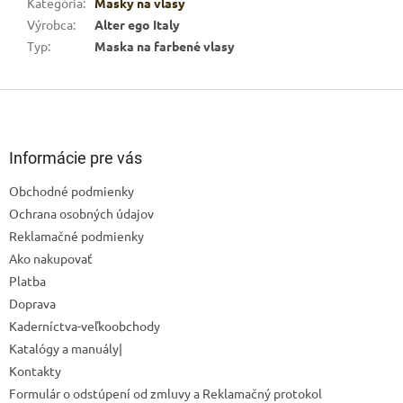
Kategória
:
Masky na vlasy
Výrobca
:
Alter ego Italy
Typ
:
Maska na farbené vlasy
Z
á
p
ä
Informácie pre vás
t
Obchodné podmienky
i
Ochrana osobných údajov
e
Reklamačné podmienky
Ako nakupovať
Platba
Doprava
Kaderníctva-veľkoobchody
Katalógy a manuály|
Kontakty
Odoslať
Formulár o odstúpení od zmluvy a Reklamačný protokol