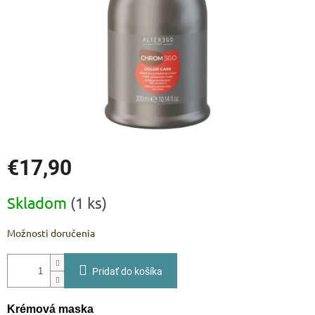
€17,90
Jednotková
Skladom
(1 ks)
cena:
Možnosti doručenia
Pridať do košíka
Krémová maska