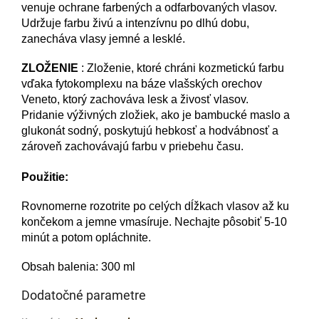
venuje ochrane farbených a odfarbovaných vlasov.
Udržuje farbu živú a intenzívnu po dlhú dobu,
zanecháva vlasy jemné a lesklé.
ZLOŽENIE
: Zloženie, ktoré chráni kozmetickú farbu
vďaka fytokomplexu na báze vlašských orechov
Veneto, ktorý zachováva lesk a živosť vlasov.
Pridanie výživných zložiek, ako je bambucké maslo a
glukonát sodný, poskytujú hebkosť a hodvábnosť a
zároveň zachovávajú farbu v priebehu času.
Použitie:
Rovnomerne rozotrite po celých dĺžkach vlasov až ku
končekom a jemne vmasíruje. Nechajte pôsobiť 5-10
minút a potom opláchnite.
Obsah balenia: 300 ml
Dodatočné parametre