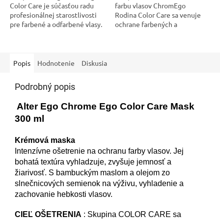
Color Care je súčasťou radu
farbu vlasov ChromEgo
profesionálnej starostlivosti
Rodina Color Care sa venuje
pre farbené a odfarbené vlasy.
ochrane farbených a
Vďaka kombinácii prírodných
odfarbených vlasov. Udržuje
extraktov a výživných zložiek...
farbu živú a intenzívnu po...
Popis
Hodnotenie
Diskusia
Podrobný popis
Alter Ego Chrome Ego Color Care Mask
300 ml
Krémová maska
Intenzívne ošetrenie na ochranu farby vlasov. Jej
bohatá textúra vyhladzuje, zvyšuje jemnosť a
žiarivosť.
S bambuckým maslom a olejom zo
slnečnicových semienok na výživu, vyhladenie a
zachovanie hebkosti vlasov.
CIEĽ OŠETRENIA
: Skupina COLOR CARE sa