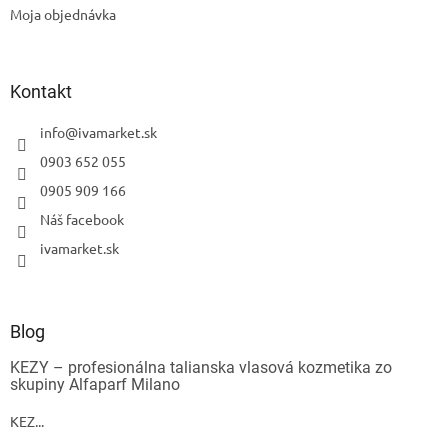
Moja objednávka
Powered by chaterimo
Kontakt
info
@
ivamarket.sk
0903 652 055
0905 909 166
Náš facebook
ivamarket.sk
Blog
KEZY – profesionálna talianska vlasová kozmetika zo
skupiny Alfaparf Milano
KEZ...