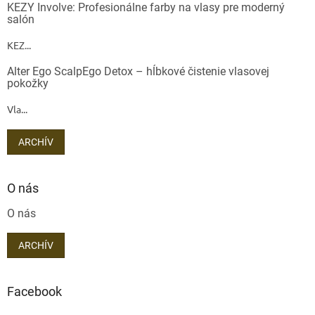
KEZY Involve: Profesionálne farby na vlasy pre moderný
salón
KEZ...
Alter Ego ScalpEgo Detox – hĺbkové čistenie vlasovej
pokožky
Vla...
ARCHÍV
O nás
O nás
ARCHÍV
Facebook