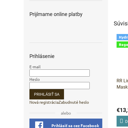
Prijímame online platby
Súvis
Hydr
Rege
Prihlásenie
E-mail
Heslo
RR Li
Mask 
maka
PRIHLÁSIŤ SA
kola
Nová registrácia
Zabudnuté heslo
€13,
alebo
D
Prihlásiť sa cez Facebook