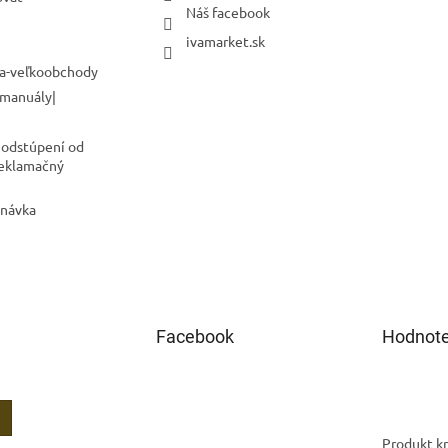
Náš facebook
ivamarket.sk
a-veľkoobchody
 manuály|
 odstúpení od
Reklamačný
dnávka
Facebook
Hodnote
Produkt kr