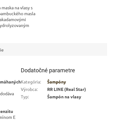
maska ​​na vlasy s
bambuckého masla
 makadamovými
hydrolyzovaným
 je vhodná pre
y vlasov, ktoré
živiť. Maska...
ie
Dodatočné parametre
namáhaných
Kategória
:
Šampóny
Výrobca
:
RR LINE (Real Star)
 dodáva
Typ
:
Šampón na vlasy
tenzitu
amínom E