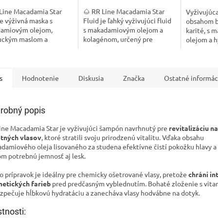
 Line Macadamia Star
🌰 RR Line Macadamia Star
Vyživujúca 
e výživná maska s
Fluid je ľahký vyživujúci fluid
obsahom 
amiovým olejom,
s makadamiovým olejom a
karité, s
ckým maslom a
kolagénom, určený pre
olejom a 
nom, určená pre suché,
namáhané, matné a
kolagénom
ené a matné vlasy.
bezživotné vlasy. Dodáva
všetky typ
a vlasom jemnosť, lesk
okamžitý lesk, hebkosť a...
potrebujú o
s
Hodnotenie
Diskusia
Značka
Ostatné informác
robný popis
ine Macadamia Star je vyživujúci šampón navrhnutý pre
revitalizáciu 
tných vlasov
, ktoré stratili svoju prirodzenú vitalitu. Vďaka obsahu
damiového oleja lisovaného za studena efektívne čistí pokožku hlavy a
om potrebnú jemnosť aj lesk.
o prípravok je ideálny pre chemicky ošetrované vlasy, pretože
chráni in
etických farieb
pred predčasným vyblednutím. Bohaté zloženie s vit
zpečuje hĺbkovú hydratáciu a zanecháva vlasy hodvábne na dotyk.
stnosti: