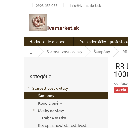
Prejsť
0903 652 055
info@ivamarket.sk
na
obsah
Hodnotenie obchodu
Pre kaderníčky – profesion
Domov
Starostlivosť o vlasy
Šampóny
RR 
B
RR 
o
Preskočiť
č
100
Kategórie
kategórie
n
555344
ý
Starostlivosť o vlasy
Akcia
p
Šampóny
a
Kondicionéry
n
e
Masky na vlasy
l
Farebné masky
Bezoplachová starostlivosť