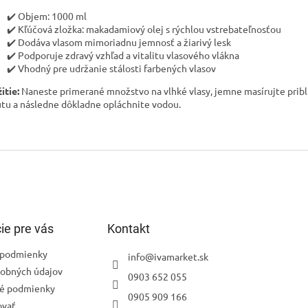
✔️ Objem: 1000 ml
✔️ Kľúčová zložka: makadamiový olej s rýchlou vstrebateľnosťou
✔️ Dodáva vlasom mimoriadnu jemnosť a žiarivý lesk
✔️ Podporuje zdravý vzhľad a vitalitu vlasového vlákna
✔️ Vhodný pre udržanie stálosti farbených vlasov
itie:
Naneste primerané množstvo na vlhké vlasy, jemne masírujte pribl
tu a následne dôkladne opláchnite vodou.
ie pre vás
Kontakt
podmienky
info
@
ivamarket.sk
obných údajov
0903 652 055
é podmienky
0905 909 166
ovať