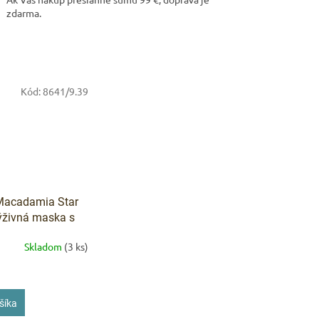
zdarma.
ARKET poradca
výberom profesionálnej vlasovej kozmetiky 🙂
Kód:
8641/9.39
Macadamia Star
živná maska ​​s
iou a kolagénom
Skladom
(3 ks)
šíka