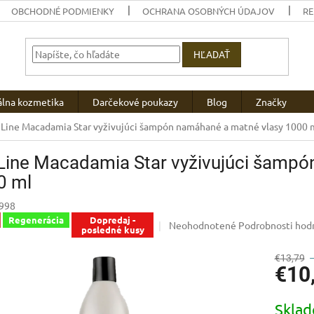
OBCHODNÉ PODMIENKY
OCHRANA OSOBNÝCH ÚDAJOV
R
HĽADAŤ
álna kozmetika
Darčekové poukazy
Blog
Značky
Line Macadamia Star vyživujúci šampón namáhané a matné vlasy 1000 
Line Macadamia Star vyživujúci šampó
0 ml
998
Regenerácia
Dopredaj -
Priemerné
Neohodnotené
Podrobnosti hod
posledné kusy
hodnotenie
produktu
€13,79
je
€10
0,0
z
Jednotk
5
Skla
cena: