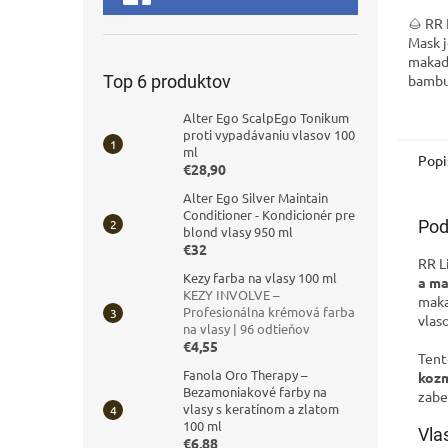
🌰 RR
Mask j
makad
Top 6 produktov
bambu
kolagé
Alter Ego ScalpEgo Tonikum
poškod
proti vypadávaniu vlasov 100
Prináš
ml
a...
Popi
€28,90
Alter Ego Silver Maintain
Conditioner - Kondicionér pre
Pod
blond vlasy 950 ml
€32
RR L
Kezy farba na vlasy 100 ml
a ma
KEZY INVOLVE –
maka
Profesionálna krémová farba
vlas
na vlasy | 96 odtieňov
€4,55
Tent
Fanola Oro Therapy –
kozm
Bezamoniakové farby na
zabe
vlasy s keratínom a zlatom
100 ml
Vla
€6,88