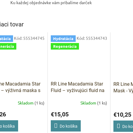
Ku každej objednávke vám pribalíme darček
IVAM
Pomoc s 
iaci tovar
Kód:
555344745
Kód:
555344743
atácia
Hydratácia
nerácia
Regenerácia
ne Macadamia Star
RR Line Macadamia Star
RR Line 
– výživná maska s
Fluid – vyživujúci fluid na
Mask - Vý
damiovým olejom a
vlasy 100 ml
makadam
Skladom
(1 ks)
Skladom
(1 ks)
génom 1000 ml
500 ml
26
€15,05
€10,25
o košíka
Do košíka
Do ko