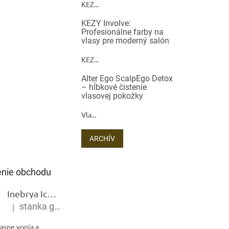
KEZ...
KEZY Involve:
Profesionálne farby na
vlasy pre moderný salón
KEZ...
Alter Ego ScalpEgo Detox
– hĺbkové čistenie
vlasovej pokožky
Vla...
ARCHÍV
nie obchodu
Inebrya Ice Cream Keratin Restructuring Mask – reštrukturalizačná maska s keratínom 1000 ml
stanka gramblickova
|
Hodnotenie produktu je 5 z 5 hviezdičiek.
asne vonia a