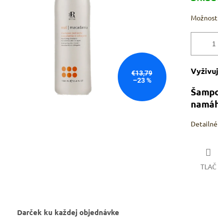
hviezdičiek.
Možnosti
Vyživu
€13,79
–23 %
Šampo
namáha
Detailné
TLAČ
Darček ku každej objednávke