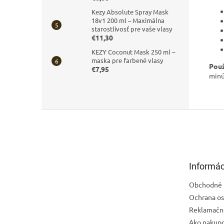
Kezy Absolute Spray Mask
18v1 200 ml – Maximálna
starostlivosť pre vaše vlasy
€11,30
KEZY Coconut Mask 250 ml –
maska pre farbené vlasy
Použ
€7,95
minú
Z
á
p
ä
t
Informác
i
e
Obchodné 
Ochrana os
Reklamačn
Ako nakup