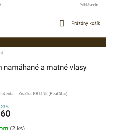
EKLAMAČNÉ PODMIENKY
AKO NAKUPOVAŤ
Prihlásenie
PLATBA
DOP
NÁKUPNÝ
Prázdny košík
KOŠÍK
ml
n namáhané a matné vlasy
notenia
Značka:
RR LINE (Real Star)
–23 %
,60
ová
dom
(2 ks)