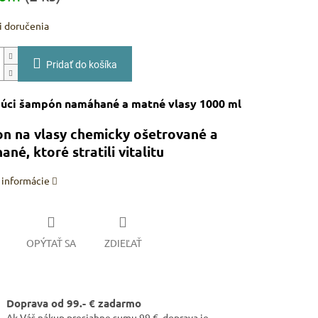
 doručenia
Pridať do košíka
júci šampón namáhané a matné vlasy 1000 ml
n na vlasy chemicky ošetrované a
né, ktoré stratili vitalitu
 informácie
OPÝTAŤ SA
ZDIEĽAŤ
Doprava od 99.- € zadarmo
Ak Váš nákup presiahne sumu 99 €, doprava je