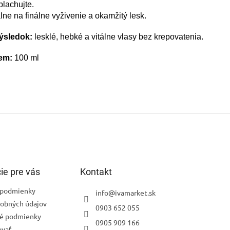
lachujte.
lne na finálne vyživenie a okamžitý lesk.
ýsledok:
lesklé, hebké a vitálne vlasy bez krepovatenia.
em:
100 ml
ie pre vás
Kontakt
podmienky
info
@
ivamarket.sk
obných údajov
0903 652 055
é podmienky
0905 909 166
ovať