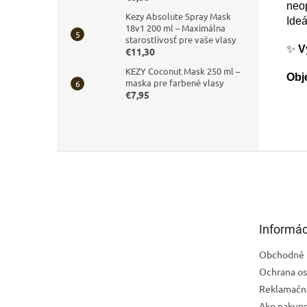
neop
Kezy Absolute Spray Mask
Ideá
18v1 200 ml – Maximálna
starostlivosť pre vaše vlasy
✨
V
€11,30
KEZY Coconut Mask 250 ml –
Obj
maska pre farbené vlasy
€7,95
Z
á
p
ä
t
Informác
i
e
Obchodné 
Ochrana os
Reklamačn
Ako nakup