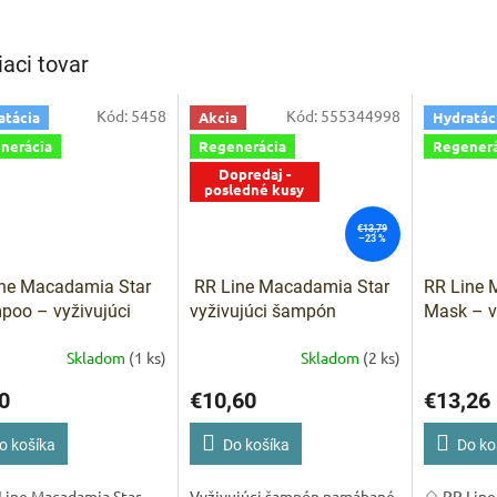
IVAM
iaci tovar
Pomoc s 
Kód:
5458
Kód:
555344998
atácia
Akcia
Hydratác
nerácia
Regenerácia
Regenerá
Dopredaj -
posledné kusy
€13,79
–23 %
ne Macadamia Star
RR Line Macadamia Star
RR Line 
oo – vyživujúci
vyživujúci šampón
Mask – v
ón pre namáhané a
namáhané a matné vlasy
makadam
Skladom
(1 ks)
Skladom
(2 ks)
 vlasy 350 ml
1000 ml
kolagéno
0
€10,60
€13,26
o košíka
Do košíka
Do ko
 Line Macadamia Star
Vyživujúci šampón namáhané
🌰 RR Lin