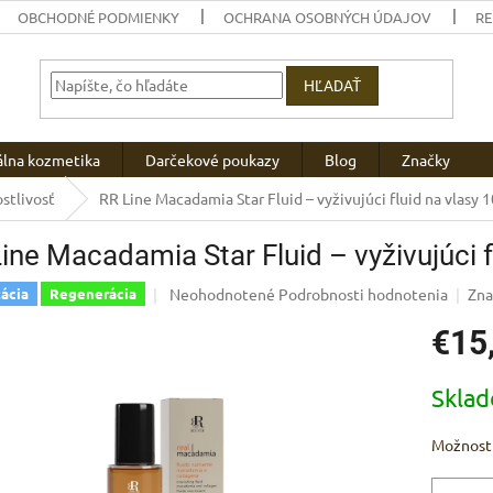
OBCHODNÉ PODMIENKY
OCHRANA OSOBNÝCH ÚDAJOV
R
HĽADAŤ
álna kozmetika
Darčekové poukazy
Blog
Značky
stlivosť
RR Line Macadamia Star Fluid – vyživujúci fluid na vlasy 
ine Macadamia Star Fluid – vyživujúci f
Priemerné
Neohodnotené
Podrobnosti hodnotenia
Zna
ácia
Regenerácia
hodnotenie
€15
produktu
je
0,0
Jednotk
Skla
z
cena:
5
hviezdičiek.
Možnosti