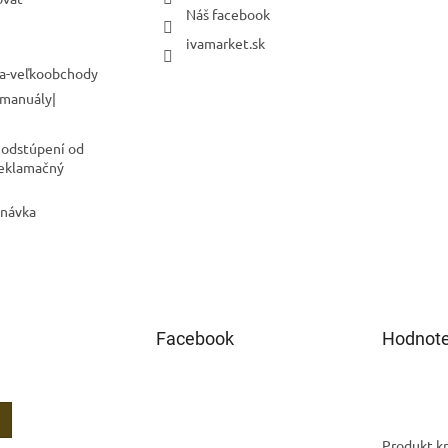
Náš facebook
ivamarket.sk
a-veľkoobchody
 manuály|
 odstúpení od
Reklamačný
dnávka
Facebook
Hodnote
Produkt kr