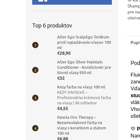
Shamp
pre n
ošetre
stratil
Top 6 produktov
obsah
lisova
Alter Ego ScalpEgo Tonikum
proti vypadávaniu vlasov 100
Popi
ml
€28,90
Alter Ego Silver Maintain
Pod
Conditioner - Kondicionér pre
blond vlasy 950 ml
Flui
€32
zane
Kezy farba na vlasy 100 ml
Vďa
KEZY INVOLVE –
stu
Profesionálna krémová farba
vlák
na vlasy | 96 odtieňov
€4,55
Vho
ošet
Fanola Oro Therapy –
Bezamoniakové farby na
vlasy s keratínom a zlatom
💛
P
100 ml
Nane
€6,88