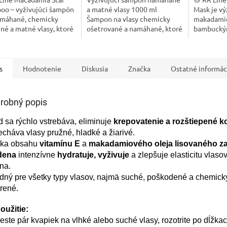
oo – vyživujúci šampón
a matné vlasy 1000 ml
Mask je vý
amáhané, chemicky
Šampon na vlasy chemicky
makadami
né a matné vlasy, ktoré
ošetrované a namáhané, ktoré
bambucký
i vitalitu a lesk. Vďaka
stratili vitalitu
kolagénom,
u makadamiového oleja
poškodené
ného...
Prináša vl
a...
s
Hodnotenie
Diskusia
Značka
Ostatné informác
robný popis
d sa rýchlo vstrebáva, eliminuje
krepovatenie a rozštiepené 
cháva vlasy pružné, hladké a žiarivé.
ka obsahu
vitamínu E
a
makadamiového oleja lisovaného z
dena
intenzívne
hydratuje, vyživuje
a zlepšuje elasticitu vlaso
na.
dný pre všetky typy vlasov, najmä suché, poškodené a chemick
rené.
oužitie:
ste pár kvapiek na vlhké alebo suché vlasy, rozotrite po dĺžka