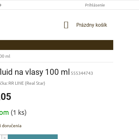
EKLAMAČNÉ PODMIENKY
AKO NAKUPOVAŤ
Prihlásenie
PLATBA
DOP
NÁKUPNÝ
Prázdny košík
KOŠÍK
100 ml
luid na vlasy 100 ml
555344743
čka:
RR LINE (Real Star)
,05
ová
dom
(1 ks)
 doručenia