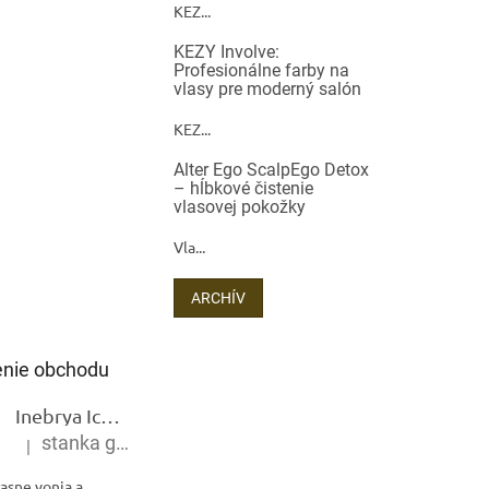
KEZ...
KEZY Involve:
Profesionálne farby na
vlasy pre moderný salón
KEZ...
Alter Ego ScalpEgo Detox
– hĺbkové čistenie
vlasovej pokožky
Vla...
ARCHÍV
nie obchodu
Inebrya Ice Cream Keratin Restructuring Mask – reštrukturalizačná maska s keratínom 1000 ml
stanka gramblickova
|
Hodnotenie produktu je 5 z 5 hviezdičiek.
asne vonia a