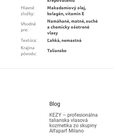
krepovateniu
Hlavné
Makadamiový olej,
zložky
:
kolagén, vitamín E
Namáhané, matné, suché
Vhodné
a chemicky ošetrené
pre
:
vlasy
Textúra
:
Ľahká, nemastná
Krajina
Taliansko
pôvodu
:
Blog
KEZY – profesionálna
talianska vlasová
kozmetika zo skupiny
Alfaparf Milano