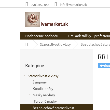
Prejsť
0903 652 055
info@ivamarket.sk
na
obsah
Hodnotenie obchodu
Pre kaderníčky – profesion
Domov
Starostlivosť o vlasy
Bezoplachová staro
B
RR L
o
Preskočiť
č
Kategórie
kategórie
Hydrat
n
ý
Starostlivosť o vlasy
p
Šampóny
a
Kondicionéry
n
e
Masky na vlasy
l
Farebné masky
Bezoplachová starostlivosť