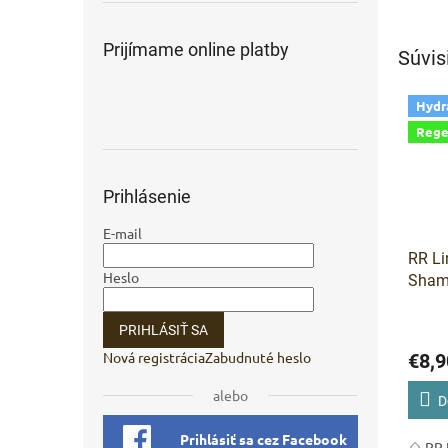
Prijímame online platby
Súvis
Hydr
Rege
Prihlásenie
E-mail
RR Li
Heslo
Shamp
šamp
matné
PRIHLÁSIŤ SA
Nová registrácia
Zabudnuté heslo
€8,9
alebo
D
Prihlásiť sa cez Facebook
🌰 RR