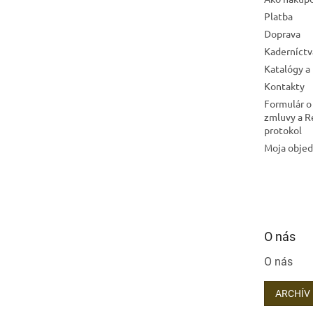
Platba
Doprava
Kaderníctv
Katalógy a
Kontakty
Formulár o
zmluvy a 
protokol
Moja obje
O nás
O nás
ARCHÍV