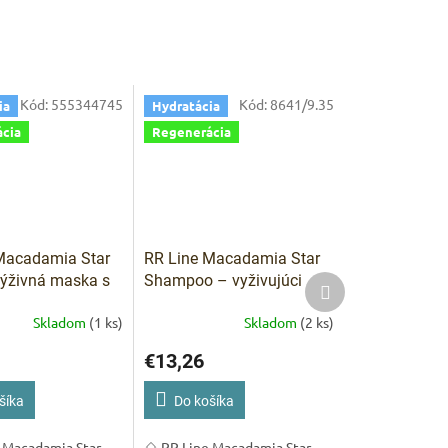
ARKET poradca
výberom profesionálnej vlasovej kozmetiky 🙂
Kód:
555344745
Kód:
8641/9.35
ia
Hydratácia
cia
Regenerácia
Macadamia Star
RR Line Macadamia Star
ýživná maska s
Shampoo – vyživujúci
Ďalší
produkt
iovým olejom a
šampón pre namáhané a
Skladom
(1 ks)
Skladom
(2 ks)
m 1000 ml
matné vlasy 1000 ml
€13,26
šíka
Do košíka
e Macadamia Star
🌰 RR Line Macadamia Star