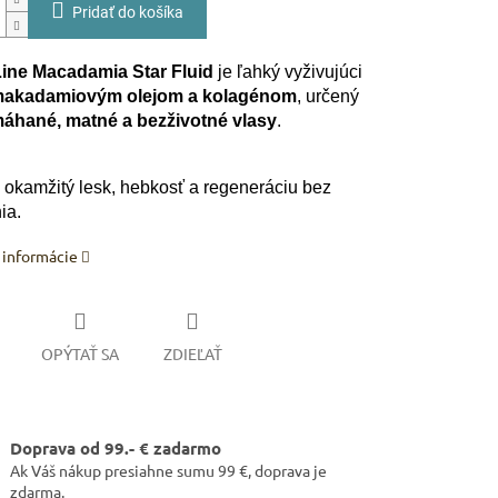
Pridať do košíka
ine Macadamia Star Fluid
je ľahký vyživujúci
akadamiovým olejom a kolagénom
, určený
áhané, matné a bezživotné vlasy
.
okamžitý lesk, hebkosť a regeneráciu bez
ia.
 informácie
OPÝTAŤ SA
ZDIEĽAŤ
Doprava od 99.- € zadarmo
Ak Váš nákup presiahne sumu 99 €, doprava je
zdarma.