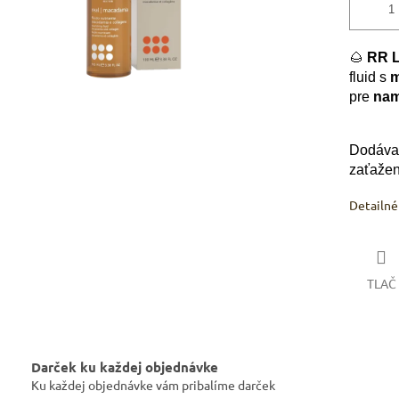
🌰
RR L
fluid s
m
pre
nam
Dodáva 
zaťažen
Detailné
TLAČ
Darček ku každej objednávke
Ku každej objednávke vám pribalíme darček