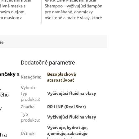
živná maska s
Shampoo – vyživujúci šampón
ovým olejom,
pre namáhané, chemicky
m maslom a
ošetrené a matné vlasy, ktoré
 určená pre suché,
stratili vitalitu a lesk. Vďaka
 a matné vlasy.
obsahu makadamiového oleja
asom jemnosť, lesk
lisovaného...
ie
Dodatočné parametre
Bezoplachová
končeky
a
Kategória
:
starostlivosť
Vyberte
a
typ
Vyživujúci fluid na vlasy
vého
produktu
:
Značka
:
RR LINE (Real Star)
y
Typ
Vyživujúci fluid na vlasy
produktu
:
Vyživuje, hydratuje,
Účinok
:
zjemňuje, zabraňuje
ch a