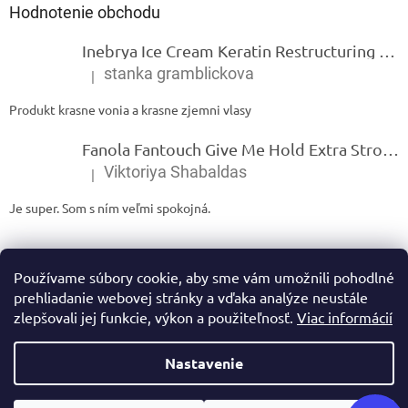
Hodnotenie obchodu
Inebrya Ice Cream Keratin Restructuring Mask – reštrukturalizačná maska s keratínom 1000 ml
stanka gramblickova
|
Hodnotenie produktu je 5 z 5 hviezdičiek.
Produkt krasne vonia a krasne zjemni vlasy
Fanola Fantouch Give Me Hold Extra Strong Fluid Gel - Extra silný rýchloschnúci tekutý gel 250 ml
Viktoriya Shabaldas
|
Hodnotenie produktu je 5 z 5 hviezdičiek.
Je super. Som s ním veľmi spokojná.
Používame súbory cookie, aby sme vám umožnili pohodlné
prehliadanie webovej stránky a vďaka analýze neustále
zlepšovali jej funkcie, výkon a použiteľnosť.
Viac informácií
Vytvoril Shoptet
Nastavenie
Copyright 2026
Ivamarket.sk
. Všetky práva vyhradené.
Upraviť