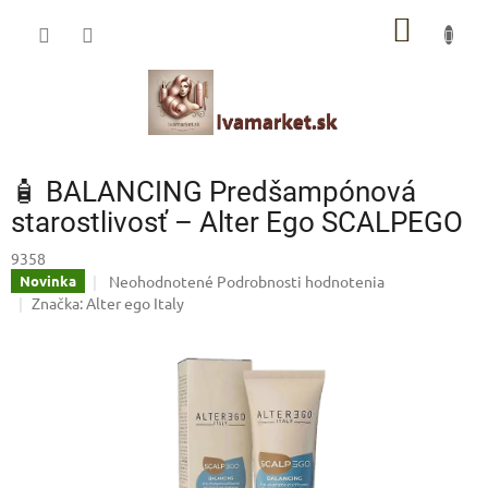
Prejsť
IVAMARKET poradca
NÁKU
na
obsah
Pomoc s výberom profesionálnej vlasovej kozmetiky 🙂
KOŠÍK
🧴 BALANCING Predšampónová
starostlivosť – Alter Ego SCALPEGO
9358
Priemerné
Neohodnotené
Podrobnosti hodnotenia
Novinka
hodnotenie
Značka:
Alter ego Italy
produktu
je
0,0
z
5
hviezdičiek.