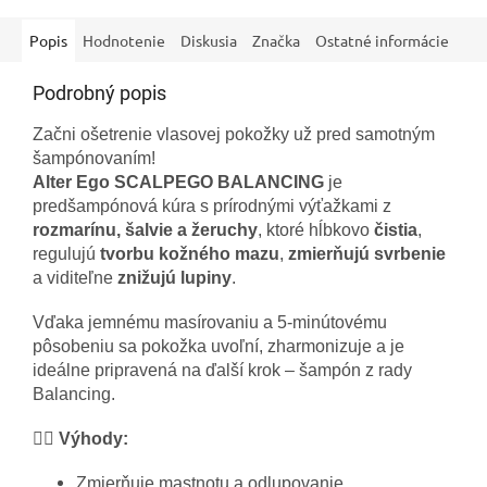
sklonom k lupinám. Prvým...
Popis
Hodnotenie
Diskusia
Značka
Ostatné informácie
Podrobný popis
Začni ošetrenie vlasovej pokožky už pred samotným
šampónovaním!
Alter Ego SCALPEGO BALANCING
je
predšampónová kúra s prírodnými výťažkami z
rozmarínu, šalvie a žeruchy
, ktoré hĺbkovo
čistia
,
regulujú
tvorbu kožného mazu
,
zmierňujú svrbenie
a viditeľne
znižujú lupiny
.
Vďaka jemnému masírovaniu a 5-minútovému
pôsobeniu sa pokožka uvoľní, zharmonizuje a je
ideálne pripravená na ďalší krok – šampón z rady
Balancing.
🧖‍♀️
Výhody:
Zmierňuje mastnotu a odlupovanie