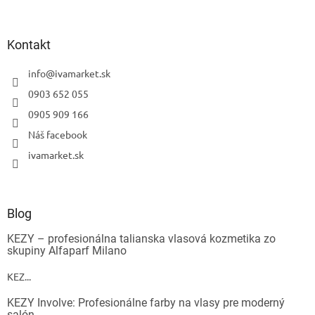
Powered by chaterimo
Kontakt
info
@
ivamarket.sk
0903 652 055
0905 909 166
Náš facebook
ivamarket.sk
Blog
KEZY – profesionálna talianska vlasová kozmetika zo
skupiny Alfaparf Milano
KEZ...
KEZY Involve: Profesionálne farby na vlasy pre moderný
salón