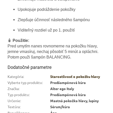
Upokojuje podráždenie pokožky
Zlepšuje účinnosť následného šampónu
Viditeľný rozdiel už po 1. použití
🧴
Použitie:
Pred umytím nanes rovnomerne na pokožku hlavy,
jemne vmasíruj, nechaj pôsobiť 5 minút a opláchni.
Potom použi šampón BALANCING.
Dodatočné parametre
Kategória
:
Starostlivosť o pokožku hlavy
Vyberte typ produktu
:
Predšampónová kúra
Značka
:
Alter ego Italy
Typ produktu
:
Predšampónová kúra
Určenie
:
Mastná pokožka hlavy, lupiny
Textúra
:
Sérum/kúra
Bez silikonov
:
Áno