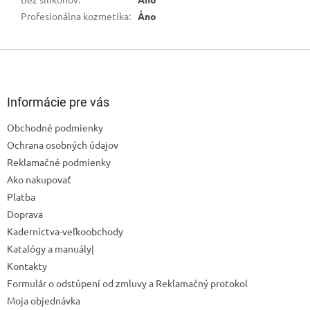
Profesionálna kozmetika
:
Áno
Z
á
p
ä
Informácie pre vás
t
Obchodné podmienky
i
Ochrana osobných údajov
e
Reklamačné podmienky
Ako nakupovať
Platba
Doprava
Kaderníctva-veľkoobchody
Katalógy a manuály|
Kontakty
Formulár o odstúpení od zmluvy a Reklamačný protokol
Odoslať
Moja objednávka