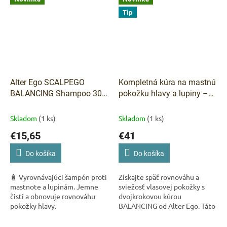
Tip
Alter Ego SCALPEGO
Kompletná kúra na mastnú
BALANCING Shampoo 300
pokožku hlavy a lupiny –
ml
BALANCING od Alter Ego
Skladom
(1 ks)
Skladom
(1 ks)
€15,65
€41
Do košíka
Do košíka
🧴 Vyrovnávajúci šampón proti
Získajte späť rovnováhu a
mastnote a lupinám. Jemne
sviežosť vlasovej pokožky s
čistí a obnovuje rovnováhu
dvojkrokovou kúrou
pokožky hlavy.
BALANCING od Alter Ego. Táto
profesionálna kúra je určená
pre mastnú pokožku so