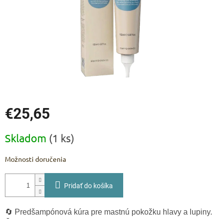
€25,65
Jednotková
Skladom
(1 ks)
cena:
Možnosti doručenia
Pridať do košíka
🔄 Predšampónová kúra pre mastnú pokožku hlavy a lupiny.